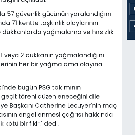
a 57 güvenlik gücünün yaralandığını
a 71 kentte taşkınlık olaylarının
ise dükkanlarda yağmalama ve hırsızlık
e 1 veya 2 dükkanın yağmalandığını
lerinin her bir yağmalama olayına
si'nde bugün PSG takımının
r geçit töreni düzenleneceğini dile
ediye Başkanı Catherine Lecuyer'nin maç
asının engellenmesi çağrısı hakkında
ötü bir fikir." dedi.