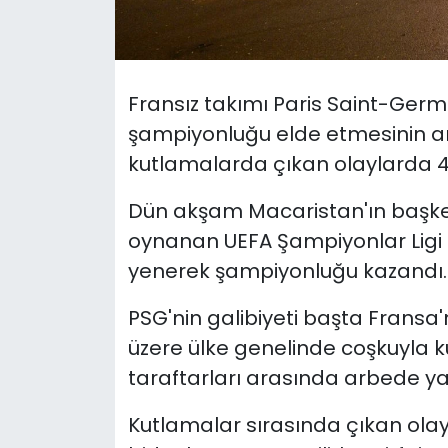
SAĞLIK
Spor
Fransız takımı Paris Saint-Germ
şampiyonluğu elde etmesinin a
Teknoloji
kutlamalarda çıkan olaylarda 457
TÜRKiYE
Dün akşam Macaristan'ın başke
oynanan UEFA Şampiyonlar Ligi fin
Video Galeri
yenerek şampiyonluğu kazandı.
YAŞAM
PSG'nin galibiyeti başta Fransa'
üzere ülke genelinde coşkuyla ku
Yazarlar
taraftarları arasında arbede ya
Kutlamalar sırasında çıkan olayl