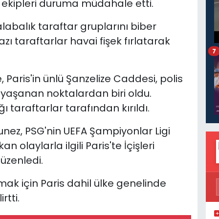
ye ekipleri duruma müdahale etti.
alabalık taraftar gruplarını biber
ı taraftarlar havai fişek fırlatarak
7
 Paris'in ünlü Şanzelize Caddesi, polis
yaşanan noktalardan biri oldu.
taraftarlar tarafından kırıldı.
unez, PSG'nin UEFA Şampiyonlar Ligi
 olaylarla ilgili Paris'te İçişleri
üzenledi.
mak için Paris dahil ülke genelinde
rtti.