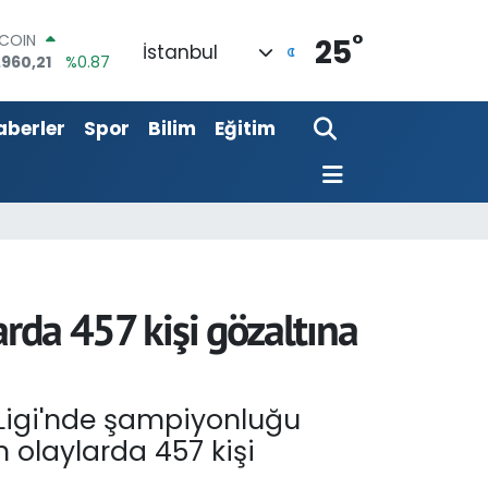
°
LAR
25
İstanbul
,7436
%0.18
RO
,2510
%0.32
aberler
Spor
Bilim
Eğitim
ERLİN
,4811
%0.38
AM ALTIN
48.99
%2.59
ST100
.779
%-14
TCOIN
.960,21
%0.87
arda 457 kişi gözaltına
 Ligi'nde şampiyonluğu
 olaylarda 457 kişi