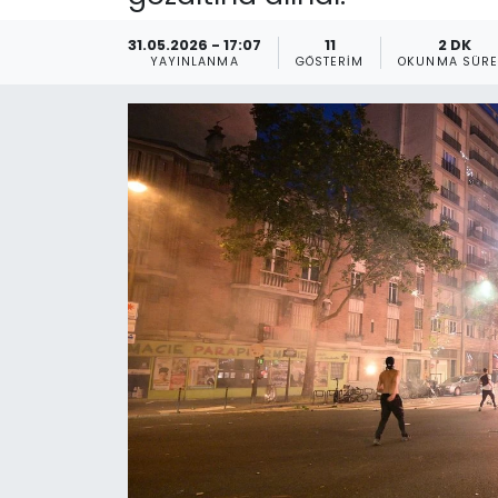
Gündem
31.05.2026 - 17:07
11
2 DK
YAYINLANMA
GÖSTERIM
OKUNMA SÜRE
KKTC
KKTC YEREL SEÇİM 2018
Kültür Sanat
Magazin
Moda
Nöbetçi Eczaneler
Otomobil Dünyası
Politika