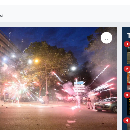
SI
1
2
3
4