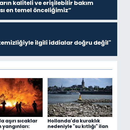
ların kaliteli ve erişilebilir bakım
sı en temel önceliğimiz”
emizliğiyle ilgili iddialar doğru değil"
a aşırı sıcaklar
Hollanda'da kuraklık
 yangınları:
nedeniyle "su kıtlığı" ilan