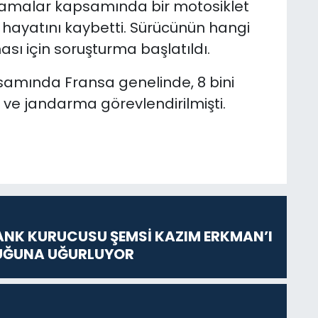
tlamalar kapsamında bir motosiklet
k hayatını kaybetti. Sürücünün hangi
sı için soruşturma başlatıldı.
psamında Fransa genelinde, 8 bini
s ve jandarma görevlendirilmişti.
ANK KURUCUSU ŞEMSİ KAZIM ERKMAN’I
UĞUNA UĞURLUYOR