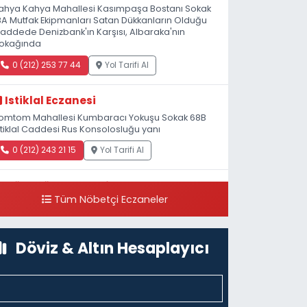
ahya Kahya Mahallesi Kasımpaşa Bostanı Sokak
8A Mutfak Ekipmanları Satan Dükkanların Olduğu
addede Denizbank'ın Karşısı, Albaraka'nın
okağında
0 (212) 253 77 44
Yol Tarifi Al
Istiklal Eczanesi
omtom Mahallesi Kumbaracı Yokuşu Sokak 68B
stiklal Caddesi Rus Konsolosluğu yanı
0 (212) 243 21 15
Yol Tarifi Al
Güleryüz Eczanesi
Tüm Nöbetçi Eczaneler
iripaşa Mahallesi Şaban Deresi Sokak 7 D Koç
üzesi Arkası-kalaycıbahçe Meydana Doğru
0 (212) 369 95 85
Yol Tarifi Al
Döviz & Altın Hesaplayıcı