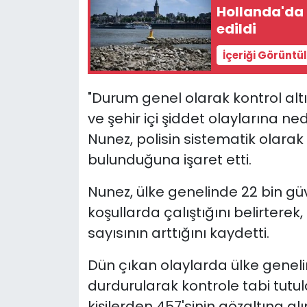
Hollanda'da k
edildi
İçeriği Görüntü
"Durum genel olarak kontrol alt
ve şehir içi şiddet olaylarına ne
Nunez, polisin sistematik olar
bulunduğuna işaret etti.
Nunez, ülke genelinde 22 bin g
koşullarda çalıştığını belirterek,
sayısının arttığını kaydetti.
Dün çıkan olaylarda ülke genelin
durdurularak kontrole tabi tut
kişilerden 457'sinin gözaltına alı