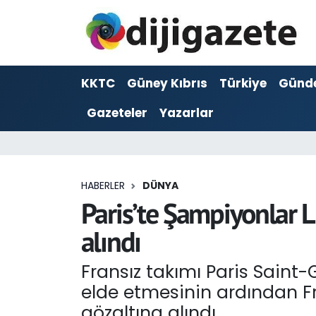
ADVERTORIAL
Hava Durumu
KKTC
Güney Kıbrıs
Türkiye
Günd
Dijigazete
Trafik Durumu
Gazeteler
Yazarlar
Dünya
Süper Lig Puan Durumu ve Fikstür
Eğitim
Tüm Manşetler
HABERLER
DÜNYA
Ekonomi
Son Dakika Haberleri
Paris’te Şampiyonlar L
alındı
Foto Galeri
Haber Arşivi
Fransız takımı Paris Sain
GEZİ
elde etmesinin ardından F
Güncel
gözaltına alındı.