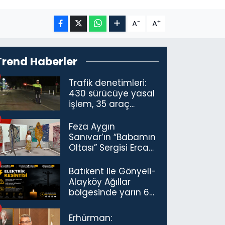
-
+
A
A
Trend Haberler
Trafik denetimleri:
430 sürücüye yasal
işlem, 35 araç
trafikten men
Feza Aygın
Sanıvar’ın “Babamın
Oltası” Sergisi Ercan
Havalimanı’nda
Açıldı
Batıkent ile Gönyeli-
Alayköy Ağıllar
bölgesinde yarın 6
saatlik elektrik
kesintisi…
Erhürman: