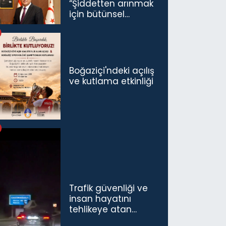
“Şiddetten arınmak
için bütünsel
politikaları
konuşmamız
gerekiyor”
Boğaziçi'ndeki açılış
ve kutlama etkinliği
Trafik güvenliği ve
insan hayatını
tehlikeye atan
sürücü ve yolcuya