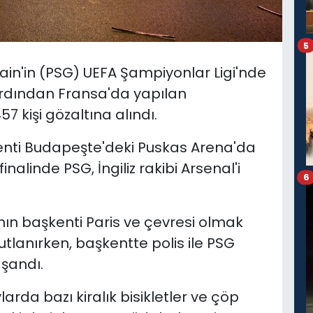
5
ain'in (PSG) UEFA Şampiyonlar Ligi'nde
rdından Fransa'da yapılan
 kişi gözaltına alındı.
nti Budapeşte'deki Puskas Arena'da
alinde PSG, İngiliz rakibi Arsenal'i
6
nın başkenti Paris ve çevresi olmak
tlanırken, başkentte polis ile PSG
şandı.
arda bazı kiralık bisikletler ve çöp