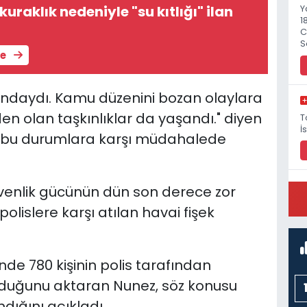
uraklık nedeniyle "su kıtlığı" ilan
Y
1
C
S
le
ındaydı. Kamu düzenini bozan olaylara
den olan taşkınlıklar da yaşandı." diyen
T
İ
ak bu durumlara karşı müdahalede
üvenlik gücünün dün son derece zor
P
 polislere karşı atılan havai fişek
M
de 780 kişinin polis tarafından
ulduğunu aktaran Nunez, söz konusu
ndığını açıkladı.