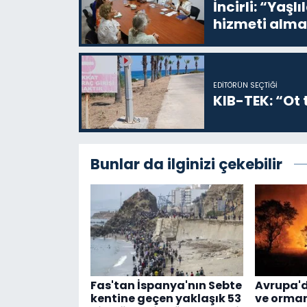
İncirli: “Yaşlı
hizmeti alma
EDITÖRÜN SEÇTIĞI
KIB-TEK: “Ot t
Bunlar da ilginizi çekebilir
Fas'tan İspanya'nın Sebte
Avrupa'd
kentine geçen yaklaşık 53
ve orman