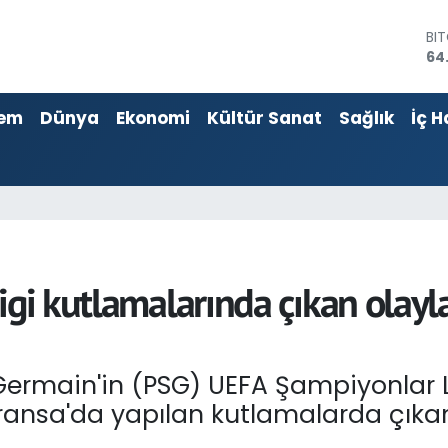
DO
47
EU
55
em
Dünya
Ekonomi
Kültür Sanat
Sağlık
İç H
ST
64
GR
66
Bİ
13
BI
64
igi kutlamalarında çıkan olayl
t-Germain'in (PSG) UEFA Şampiyonlar
ransa'da yapılan kutlamalarda çıkan