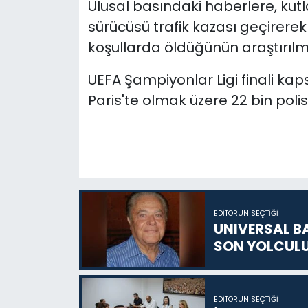
Ulusal basındaki haberlere, ku
sürücüsü trafik kazası geçirere
koşullarda öldüğünün araştırılma
UEFA Şampiyonlar Ligi finali ka
Paris'te olmak üzere 22 bin poli
EDITÖRÜN SEÇTIĞI
UNIVERSAL B
SON YOLCUL
EDITÖRÜN SEÇTIĞI