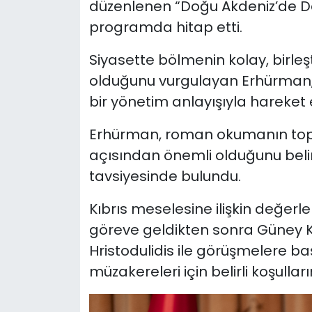
düzenlenen “Doğu Akdeniz’de Değ
programda hitap etti.
Siyasette bölmenin kolay, birleş
olduğunu vurgulayan Erhürman,
bir yönetim anlayışıyla hareket et
Erhürman, roman okumanın topl
açısından önemli olduğunu beli
tavsiyesinde bulundu.
Kıbrıs meselesine ilişkin değer
göreve geldikten sonra Güney Kı
Hristodulidis ile görüşmelere 
müzakereleri için belirli koşullar