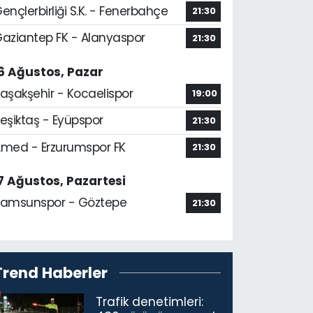
ençlerbirliği S.K. - Fenerbahçe
21:30
aziantep FK - Alanyaspor
21:30
6 Ağustos, Pazar
aşakşehir - Kocaelispor
19:00
eşiktaş - Eyüpspor
21:30
med - Erzurumspor FK
21:30
7 Ağustos, Pazartesi
amsunspor - Göztepe
21:30
Trend Haberler
Trafik denetimleri: