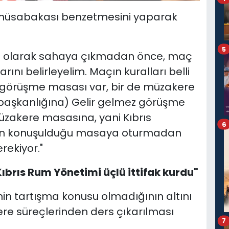
l müsabakası benzetmesini yaparak
5
klı olarak sahaya çıkmadan önce, maç
ı belirleyelim. Maçın kuralları belli
r görüşme masası var, bir de müzakere
başkanlığına) Gelir gelmez görüşme
akere masasına, yani Kıbrıs
6
n konuşulduğu masaya oturmadan
rekiyor."
Kıbrıs Rum Yönetimi üçlü ittifak kurdu"
ğinin tartışma konusu olmadığının altını
e süreçlerinden ders çıkarılması
7