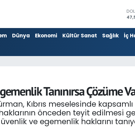
EU
55,
STE
64,
em
Dünya
Ekonomi
Kültür Sanat
Sağlık
İç H
GRA
651
BİS
13.
BIT
64.
DO
47,
Egemenlik Tanınırsa Çözüme Va
rman, Kıbrıs meselesinde kapsamlı 
 haklarının önceden teyit edilmesi ger
k, güvenlik ve egemenlik haklarını ta