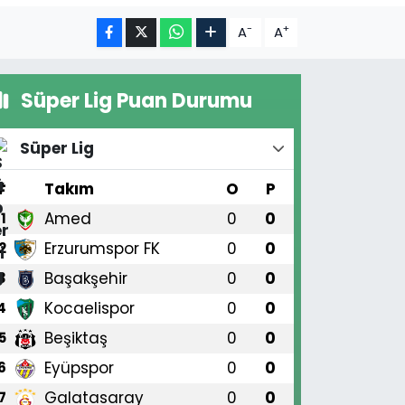
-
+
A
A
Süper Lig Puan Durumu
Süper Lig
#
Takım
O
P
Amed
0
0
1
Erzurumspor FK
0
0
2
Başakşehir
0
0
3
Kocaelispor
0
0
4
Beşiktaş
0
0
5
Eyüpspor
0
0
6
Galatasaray
0
0
7