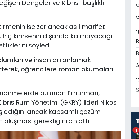
işen Dengeler ve Kıbrıs” başlıklı
G
G
tirmenin ise zor ancak asıl marifet
1
 hiç kimsenin dışarıda kalmayacağı
B
tiklerini söyledi.
B
umları ve insanları anlamak
A
rterek, öğrencilere roman okumaları
1
S
lendirmelerde bulunan Erhürman,
brıs Rum Yönetimi (GKRY) lideri Nikos
başladığını ancak kapsamlı çözüm
ın oluşması gerektiğini anlattı.
1