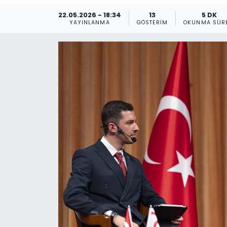
22.05.2026 - 18:34
13
5 DK
Gündem
YAYINLANMA
GÖSTERIM
OKUNMA SÜR
KKTC
KKTC YEREL SEÇİM 2018
Kültür Sanat
Magazin
Moda
Nöbetçi Eczaneler
Otomobil Dünyası
Politika