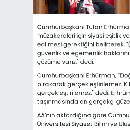
SAĞLIK
Cumhurbaşkanı Tufan Erhürman
Spor
müzakereleri için siyasi eşitlik
Teknoloji
edilmesi gerektiğini belirterek, "(
güvenlik ve egemenlik haklarını
TÜRKiYE
çözüme varız." dedi.
Video Galeri
Cumhurbaşkanı Erhürman, “Doğal 
bırakarak gerçekleştirilemez. Kıb
YAŞAM
gerçekleştirilemez." dedi. Erhr
taşınmasında en gerçekçi güzer
Yazarlar
AA’nın aktardığına göre Cumhu
Üniversitesi Siyaset Bilimi ve Ul