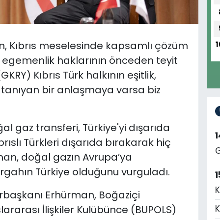
, Kıbrıs meselesinde kapsamlı çözüm
1
 ve egemenlik haklarının önceden teyit
GKRY) Kıbrıs Türk halkının eşitlik,
 tanıyan bir anlaşmaya varsa biz
gaz transferi, Türkiye'yi dışarıda
rıslı Türkleri dışarıda bırakarak hiç
G
üman, doğal gazın Avrupa’ya
gahın Türkiye olduğunu vurguladı.
1
K
rbaşkanı Erhürman, Boğaziçi
uslararası İlişkiler Kulübünce (BUPOLS)
K