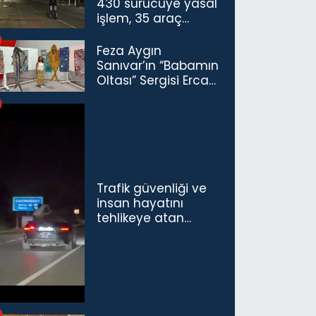
430 sürücüye yasal
işlem, 35 araç
trafikten men
Feza Aygın
Sanıvar’ın “Babamın
Oltası” Sergisi Ercan
Havalimanı’nda
Açıldı
Trafik güvenliği ve
insan hayatını
tehlikeye atan
sürücü ve yolcuya
ceza...