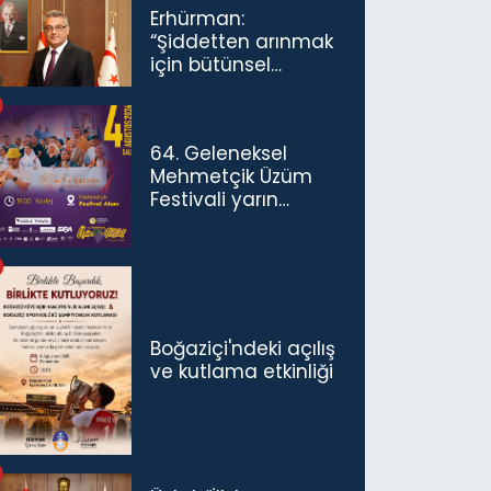
Erhürman:
“Şiddetten arınmak
için bütünsel
politikaları
konuşmamız
gerekiyor”
64. Geleneksel
Mehmetçik Üzüm
Festivali yarın
başlıyor
Boğaziçi'ndeki açılış
ve kutlama etkinliği