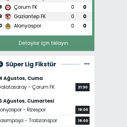
Çorum FK
0
0
8
Gaziantep FK
0
0
9
Alanyaspor
0
0
0
Detaylar için tıklayın
Süper Lig Fikstür
14 Ağustos, Cuma
alatasaray - Çorum FK
21:30
5 Ağustos, Cumartesi
onyaspor - Rizespor
19:00
asımpaşa - Trabzonspor
19:00