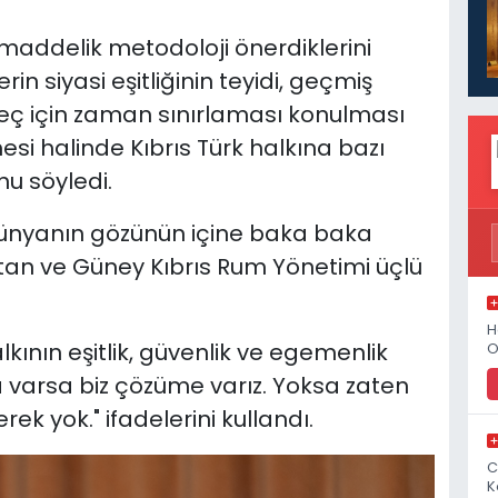
addelik metodoloji önerdiklerini
rin siyasi eşitliğinin teyidi, geçmiş
eç için zaman sınırlaması konulması
si halinde Kıbrıs Türk halkına bazı
u söyledi.
ünyanın gözünün içine baka baka
stan ve Güney Kıbrıs Rum Yönetimi üçlü
H
kının eşitlik, güvenlik ve egemenlik
O
 varsa biz çözüme varız. Yoksa zaten
 yok." ifadelerini kullandı.
C
K