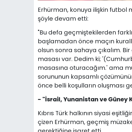
Erhürman, konuya ilişkin futbo
şöyle devam etti:
"Bu defa geçmiştekilerden far
başlamadan önce maçın kuralların
olsun sonra sahaya çıkalım. Bi
masası var. Dedim ki; '(Cumhur
masasına oturacağım.' ama müz
sorununun kapsamlı çözümünü
önce belli koşulların oluşması ge
- "İsrail, Yunanistan ve Güney 
Kıbrıs Türk halkının siyasi eşitli
çizen Erhürman, geçmiş müzaker
gerektiğine işaret etti.