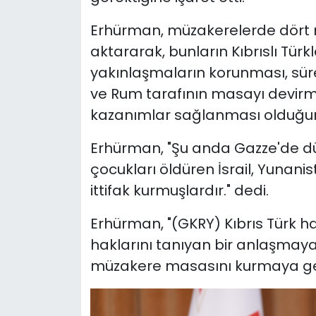
Erhürman, müzakerelerde dört m
aktararak, bunların Kıbrıslı Türkle
yakınlaşmaların korunması, sür
ve Rum tarafının masayı devirme
kazanımlar sağlanması olduğun
Erhürman, "Şu anda Gazze'de d
çocukları öldüren İsrail, Yunani
ittifak kurmuşlardır." dedi.
Erhürman, "(GKRY) Kıbrıs Türk hal
haklarını tanıyan bir anlaşmaya
müzakere masasını kurmaya gerek