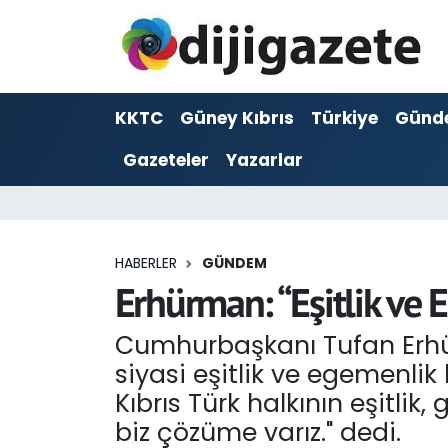
ADVERTORIAL
Hava Durumu
KKTC
Güney Kıbrıs
Türkiye
Günd
Dijigazete
Trafik Durumu
Gazeteler
Yazarlar
Dünya
Süper Lig Puan Durumu ve Fikstür
Eğitim
Tüm Manşetler
HABERLER
GÜNDEM
Ekonomi
Son Dakika Haberleri
Erhürman: “Eşitlik ve 
Foto Galeri
Haber Arşivi
Cumhurbaşkanı Tufan Erhü
siyasi eşitlik ve egemenlik
GEZİ
Kıbrıs Türk halkının eşitli
biz çözüme varız." dedi.
Güncel