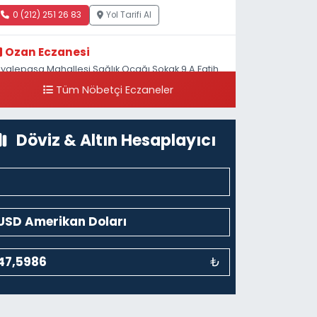
0 (212) 251 26 83
Yol Tarifi Al
Ozan Eczanesi
iyalepaşa Mahallesi Sağlık Ocağı Sokak 9 A Fatih
ultan ASM Yanı
Tüm Nöbetçi Eczaneler
0 (212) 297 30 13
Yol Tarifi Al
Döviz & Altın Hesaplayıcı
₺