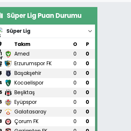
Süper Lig Puan Durumu
Süper Lig
#
Takım
O
P
Amed
0
0
1
Erzurumspor FK
0
0
2
Başakşehir
0
0
3
Kocaelispor
0
0
4
Beşiktaş
0
0
5
Eyüpspor
0
0
6
Galatasaray
0
0
7
Çorum FK
0
0
8
Gaziantep FK
0
0
9