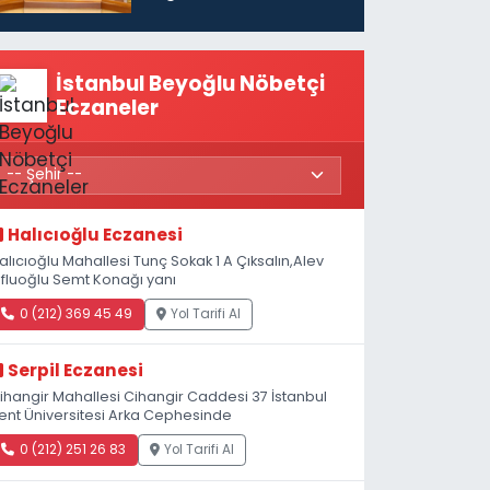
vatandaşları için
maaş desteğini 35
bin TL'ye çıkardık”
İstanbul Beyoğlu Nöbetçi
Eczaneler
Halıcıoğlu Eczanesi
alıcıoğlu Mahallesi Tunç Sokak 1 A Çıksalın,Alev
fluoğlu Semt Konağı yanı
0 (212) 369 45 49
Yol Tarifi Al
Serpil Eczanesi
ihangir Mahallesi Cihangir Caddesi 37 İstanbul
ent Üniversitesi Arka Cephesinde
0 (212) 251 26 83
Yol Tarifi Al