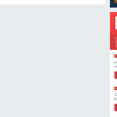
H
O
C
K