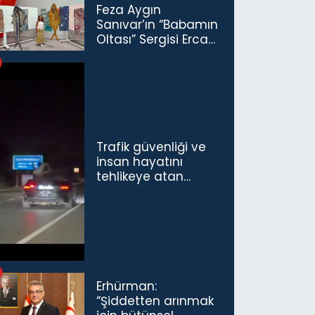
Feza Aygın
Sanıvar’ın “Babamın
Oltası” Sergisi Ercan
Havalimanı’nda
Açıldı
Trafik güvenliği ve
insan hayatını
tehlikeye atan
sürücü ve yolcuya
ceza...
Erhürman:
“Şiddetten arınmak