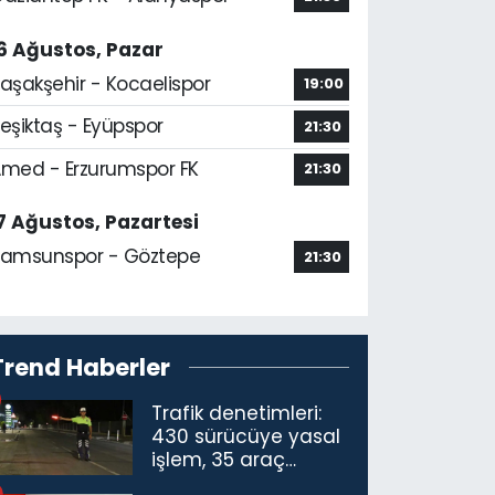
6 Ağustos, Pazar
aşakşehir - Kocaelispor
19:00
eşiktaş - Eyüpspor
21:30
med - Erzurumspor FK
21:30
7 Ağustos, Pazartesi
amsunspor - Göztepe
21:30
Trend Haberler
Trafik denetimleri:
430 sürücüye yasal
işlem, 35 araç
trafikten men