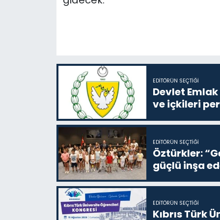
gidecek.
EDITÖRÜN SEÇTIĞI
Devlet Emlak 
ve içkileri p
EDITÖRÜN SEÇTIĞI
Öztürkler: “G
güçlü inşa ed
EDITÖRÜN SEÇTIĞI
Kıbrıs Türk Ü