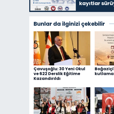
kayıtlar sürü
Bunlar da ilginizi çekebilir
Çavuşoğlu: 30 Yeni Okul
Boğaziçi'
ve 622 Derslik Eğitime
kutlama 
Kazandırıldı