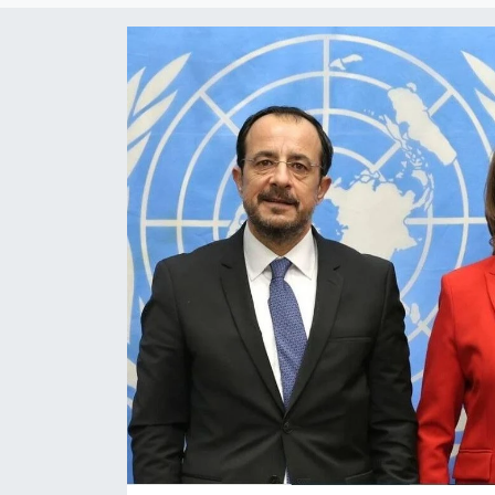
Gündem
KKTC
KKTC YEREL SEÇİM 2018
Kültür Sanat
Magazin
Moda
Nöbetçi Eczaneler
Otomobil Dünyası
Politika