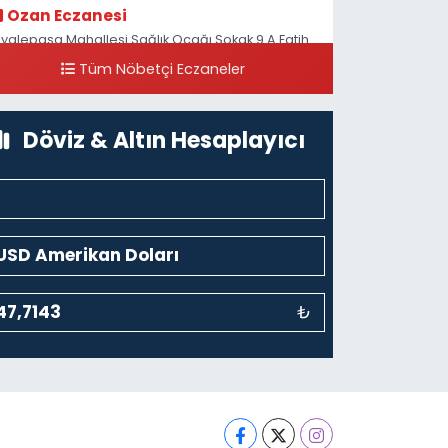
Ozan Eczanesi
iyalepaşa Mahallesi Sağlık Ocağı Sokak 9 A Fatih
ultan ASM Yanı
Tüm Nöbetçi Eczaneler
0 (212) 297 30 13
Yol Tarifi Al
Döviz & Altın Hesaplayıcı
₺