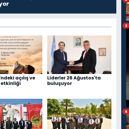
yor
3
ndeki açılış ve
Liderler 26 Ağustos'ta
etkinliği
buluşuyor
4