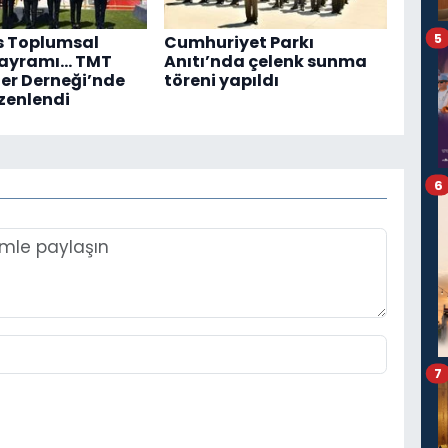
5
s Toplumsal
Cumhuriyet Parkı
Bayramı... TMT
Anıtı’nda çelenk sunma
er Derneği’nde
töreni yapıldı
zenlendi
6
7