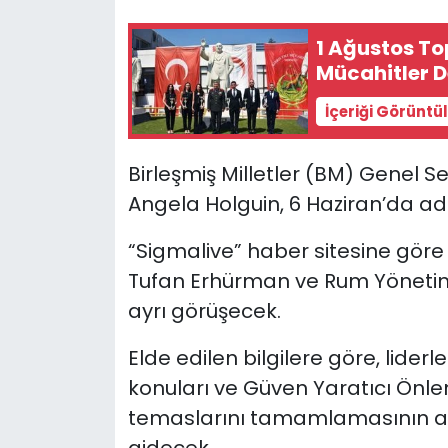
1 Ağustos To
SAĞLIK
Mücahitler D
Spor
İçeriği Görüntü
Teknoloji
Birleşmiş Milletler (BM) Genel Sek
TÜRKiYE
Angela Holguin, 6 Haziran’da ad
“Sigmalive” haber sitesine gör
Video Galeri
Tufan Erhürman ve Rum Yönetimi 
YAŞAM
ayrı görüşecek.
Yazarlar
Elde edilen bilgilere göre, lider
konuları ve Güven Yaratıcı Önle
temaslarını tamamlamasının ar