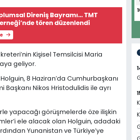
1
plumsal Direniş Bayramı... TMT
erneği’nde tören düzenlendi
le
reteri’nin Kişisel Temsilcisi Maria
aya geliyor.
e Holguin, 8 Haziran’da Cumhurbaşkanı
G
Başkanı Nikos Hristodulidis ile ayrı
1
K
lerle yapacağı görüşmelerde öze ilişkin
K
mler’i ele alacak olan Holguin, adadaki
G
dından Yunanistan ve Türkiye’ye
G