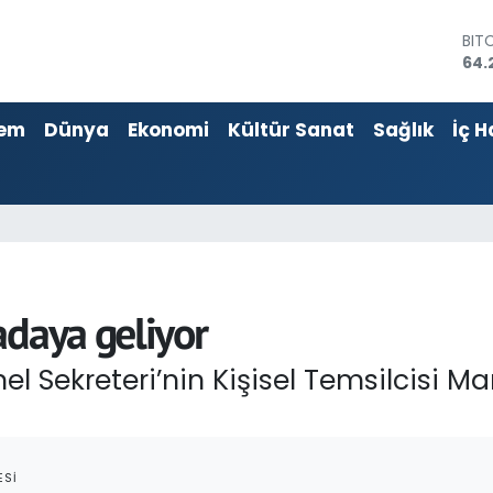
BIT
64.
DO
47,
em
Dünya
Ekonomi
Kültür Sanat
Sağlık
İç H
EU
55,
STE
64,
GRA
657
BİS
13.
adaya geliyor
nel Sekreteri’nin Kişisel Temsilcisi M
ESI