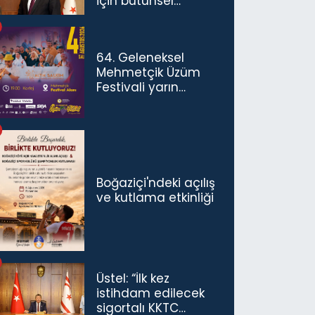
için bütünsel
politikaları
konuşmamız
gerekiyor”
64. Geleneksel
Mehmetçik Üzüm
Festivali yarın
başlıyor
Boğaziçi'ndeki açılış
ve kutlama etkinliği
Üstel: “İlk kez
istihdam edilecek
sigortalı KKTC