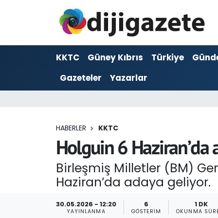
ADVERTORIAL
Hava Durumu
KKTC
Güney Kıbrıs
Türkiye
Günd
Dijigazete
Trafik Durumu
Gazeteler
Yazarlar
Dünya
Süper Lig Puan Durumu ve Fikstür
Eğitim
Tüm Manşetler
HABERLER
KKTC
Ekonomi
Son Dakika Haberleri
Holguin 6 Haziran’da 
Foto Galeri
Haber Arşivi
Birleşmiş Milletler (BM) Ge
Haziran’da adaya geliyor.
GEZİ
30.05.2026 - 12:20
6
1 DK
Güncel
YAYINLANMA
GÖSTERIM
OKUNMA SÜR