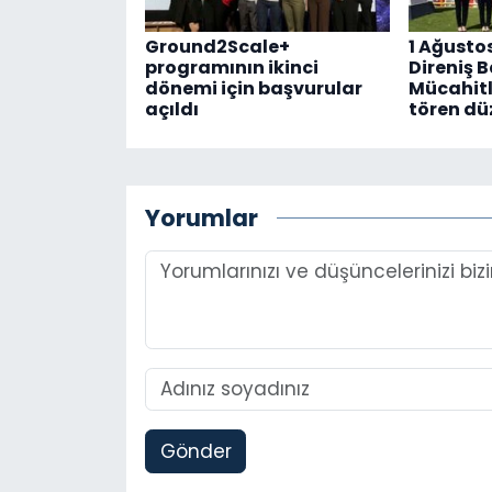
Ground2Scale+
1 Ağusto
programının ikinci
Direniş 
dönemi için başvurular
Mücahitl
açıldı
tören dü
Yorumlar
Gönder