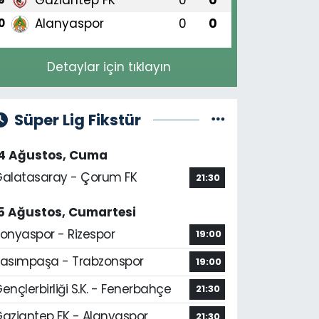
Alanyaspor
0
0
0
Detaylar için tıklayın
Süper Lig Fikstür
14 Ağustos, Cuma
alatasaray - Çorum FK
21:30
5 Ağustos, Cumartesi
onyaspor - Rizespor
19:00
asımpaşa - Trabzonspor
19:00
ençlerbirliği S.K. - Fenerbahçe
21:30
aziantep FK - Alanyaspor
21:30