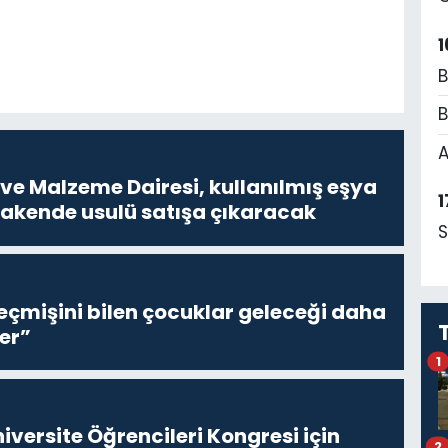
1
B
B
A
ve Malzeme Dairesi, kullanılmış eşya
1
erakende usulü satışa çıkaracak
S
eçmişini bilen çocuklar geleceği daha
er”
1
niversite Öğrencileri Kongresi için
2