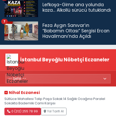
Lefkoşa-Girne ana yolunda
kaza… Alkollü sürücü tutuklandı
7
Feza Aygın Sanıvar’ın
“Babamın Oltası” Sergisi Ercan
Havalimanı’nda Açıldı
İstanbul Beyoğlu Nöbetçi Eczaneler
Nihal Eczanesi
Sütlüce Mahallesi Talip Paşa Sokak 14 Sağlık Ocağına Paralel
Sokakta Bademlik Cami Karşısı
0 (212) 255 78 99
Yol Tarifi Al