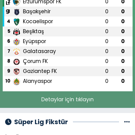
Erzurumspor FK
0
0
2
Başakşehir
0
0
3
Kocaelispor
0
0
4
Beşiktaş
0
0
5
Eyüpspor
0
0
6
Galatasaray
0
0
7
Çorum FK
0
0
8
Gaziantep FK
0
0
9
Alanyaspor
0
0
10
Detaylar için tıklayın
Süper Lig Fikstür