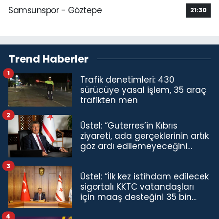
Samsunspor - Göztepe
21:30
Trend Haberler
1
Trafik denetimleri: 430
sürücüye yasal işlem, 35 araç
trafikten men
2
Üstel: “Guterres’in Kıbrıs
ziyareti, ada gerçeklerinin artık
göz ardı edilemeyeceğini
göstermiştir”
3
Üstel: “İlk kez istihdam edilecek
sigortalı KKTC vatandaşları
için maaş desteğini 35 bin
TL'ye çıkardık”
4