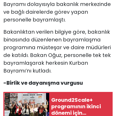
Bayramı dolayısıyla bakanlık merkezinde
ve bağlı dairelerde görev yapan
SAĞLIK
personelle bayramlaştı.
Spor
Bakanlıktan verilen bilgiye göre, bakanlık
Teknoloji
binasında düzenlenen bayramlaşma
programına müsteşar ve daire müdürleri
TÜRKiYE
de katıldı. Bakan Oğuz, personelle tek tek
bayramlaşarak herkesin Kurban
Video Galeri
Bayramı’nı kutladı.
YAŞAM
-Birlik ve dayanışma vurgusu
Yazarlar
Ground2Scale+
programının ikinci
dönemi için