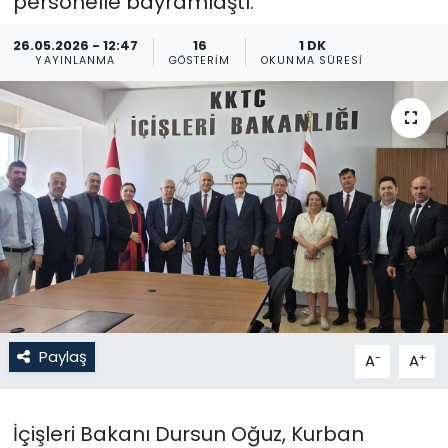
personelle bayramlaştı.
Gündem
26.05.2026 - 12:47
16
1 DK
YAYINLANMA
GÖSTERIM
OKUNMA SÜRESI
KKTC
KKTC YEREL SEÇİM 2018
Kültür Sanat
Magazin
Moda
Nöbetçi Eczaneler
Paylaş
-
+
A
A
Otomobil Dünyası
İçişleri Bakanı Dursun Oğuz, Kurban
Politika