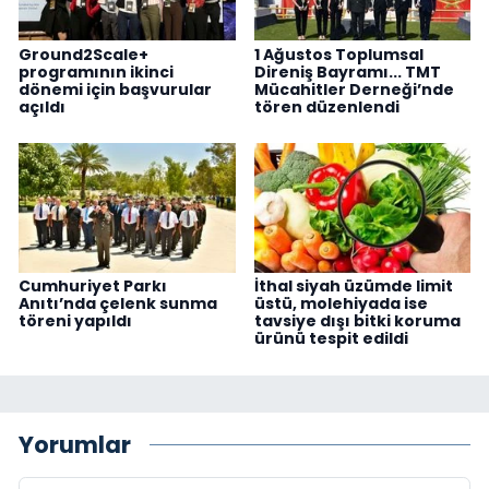
Ground2Scale+
1 Ağustos Toplumsal
programının ikinci
Direniş Bayramı... TMT
dönemi için başvurular
Mücahitler Derneği’nde
açıldı
tören düzenlendi
Cumhuriyet Parkı
İthal siyah üzümde limit
Anıtı’nda çelenk sunma
üstü, molehiyada ise
töreni yapıldı
tavsiye dışı bitki koruma
ürünü tespit edildi
Yorumlar