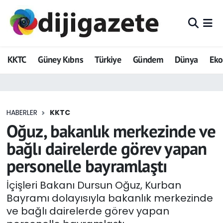
ADVERTORIAL
Hava Durumu
KKTC
Güney Kıbrıs
Türkiye
Gündem
Dünya
Ek
Dijigazete
Trafik Durumu
Dünya
Süper Lig Puan Durumu ve Fikstür
HABERLER
KKTC
Eğitim
Tüm Manşetler
Oğuz, bakanlık merkezinde ve
Ekonomi
Son Dakika Haberleri
bağlı dairelerde görev yapan
personelle bayramlaştı
Foto Galeri
Haber Arşivi
İçişleri Bakanı Dursun Oğuz, Kurban
GEZİ
Bayramı dolayısıyla bakanlık merkezinde
ve bağlı dairelerde görev yapan
Güncel