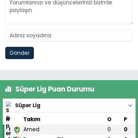
Gönder
Süper Lig Puan Durumu
Süper Lig
#
Takım
O
P
Amed
0
0
1