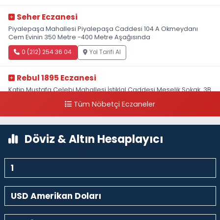
Seher Eczanesi
Piyalepaşa Mahallesi Piyalepaşa Caddesi 104 A Okmeydanı
Cem Evinin 350 Metre -400 Metre Aşağısında
0 (212) 254 36 04
Yol Tarifi Al
Rebul 1895 Eczanesi
Katip Mustafa Çelebi Mahallesi İstiklal Caddesi Meşelik Sokak, 3B
Akbank Sanat karşısı, Fransız Konsolosluğu Çaprazı
Tüm Nöbetçi Eczaneler
0 (212) 243 69 36
Yol Tarifi Al
Döviz & Altın Hesaplayıcı