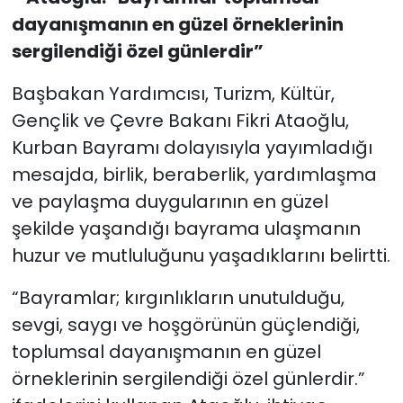
dayanışmanın en güzel örneklerinin
SAĞLIK
sergilendiği özel günlerdir”
Spor
Başbakan Yardımcısı, Turizm, Kültür,
Gençlik ve Çevre Bakanı Fikri Ataoğlu,
Teknoloji
Kurban Bayramı dolayısıyla yayımladığı
mesajda, birlik, beraberlik, yardımlaşma
TÜRKiYE
ve paylaşma duygularının en güzel
Video Galeri
şekilde yaşandığı bayrama ulaşmanın
huzur ve mutluluğunu yaşadıklarını belirtti.
YAŞAM
“Bayramlar; kırgınlıkların unutulduğu,
Yazarlar
sevgi, saygı ve hoşgörünün güçlendiği,
toplumsal dayanışmanın en güzel
örneklerinin sergilendiği özel günlerdir.”