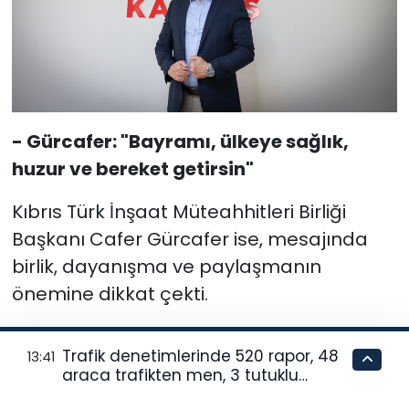
- Gürcafer: "Bayramı, ülkeye sağlık,
huzur ve bereket getirsin"
Kıbrıs Türk İnşaat Müteahhitleri Birliği
Başkanı Cafer Gürcafer ise, mesajında
birlik, dayanışma ve paylaşmanın
önemine dikkat çekti.
Bayramların, toplumsal bağları
Trafik denetimlerinde 520 rapor, 48
13:41
güçlendiren özel günler olduğunu belirten
araca trafikten men, 3 tutuklu…
Gürcafer, toplumun her kesiminin