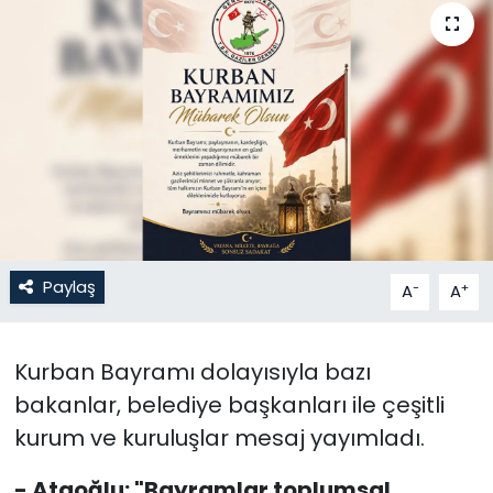
Gündem
KKTC
KKTC YEREL SEÇİM 2018
Kültür Sanat
Magazin
Paylaş
-
+
A
A
Moda
Kurban Bayramı dolayısıyla bazı
Nöbetçi Eczaneler
bakanlar, belediye başkanları ile çeşitli
Otomobil Dünyası
kurum ve kuruluşlar mesaj yayımladı.
- Ataoğlu: "Bayramlar toplumsal
Politika