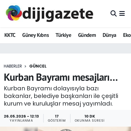
ADVERTORIAL
Hava Durumu
KKTC
Güney Kıbrıs
Türkiye
Gündem
Dünya
Ek
Dijigazete
Trafik Durumu
Dünya
Süper Lig Puan Durumu ve Fikstür
HABERLER
GÜNCEL
Eğitim
Tüm Manşetler
Kurban Bayramı mesajları…
Ekonomi
Son Dakika Haberleri
Kurban Bayramı dolayısıyla bazı
bakanlar, belediye başkanları ile çeşitli
Foto Galeri
Haber Arşivi
kurum ve kuruluşlar mesaj yayımladı.
GEZİ
26.05.2026 - 12:13
17
10 DK
YAYINLANMA
GÖSTERIM
OKUNMA SÜRESI
Güncel