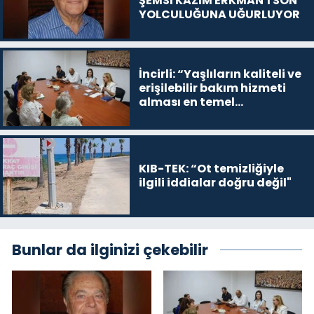
ŞEMSİ KAZIM ERKMAN’I SON
YOLCULUĞUNA UĞURLUYOR
İncirli: “Yaşlıların kaliteli ve
erişilebilir bakım hizmeti
alması en temel
önceliğimiz”
KIB-TEK: “Ot temizliğiyle
ilgili iddialar doğru değil"
Bunlar da ilginizi çekebilir