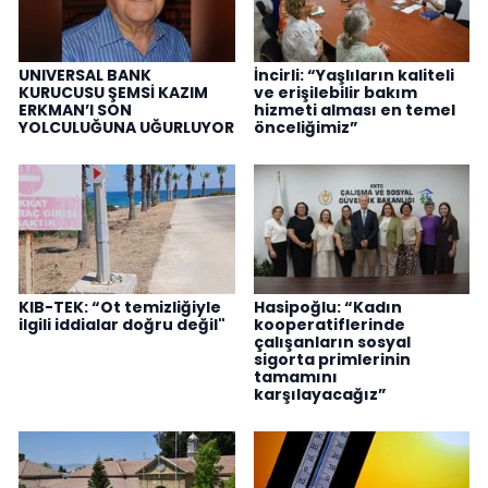
UNIVERSAL BANK
İncirli: “Yaşlıların kaliteli
KURUCUSU ŞEMSİ KAZIM
ve erişilebilir bakım
ERKMAN’I SON
hizmeti alması en temel
YOLCULUĞUNA UĞURLUYOR
önceliğimiz”
KIB-TEK: “Ot temizliğiyle
Hasipoğlu: “Kadın
ilgili iddialar doğru değil"
kooperatiflerinde
çalışanların sosyal
sigorta primlerinin
tamamını
karşılayacağız”