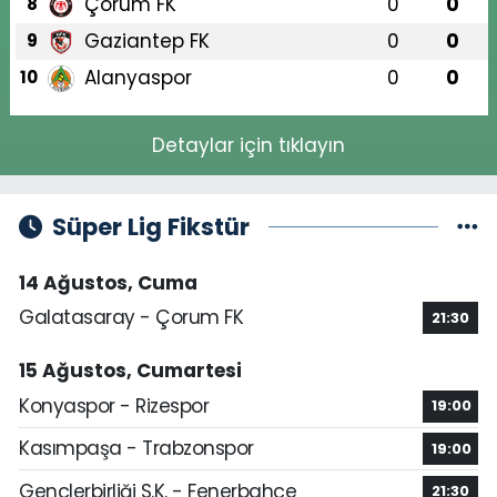
Çorum FK
0
0
8
Gaziantep FK
0
0
9
Alanyaspor
0
0
10
Detaylar için tıklayın
Süper Lig Fikstür
14 Ağustos, Cuma
Galatasaray - Çorum FK
21:30
15 Ağustos, Cumartesi
Konyaspor - Rizespor
19:00
Kasımpaşa - Trabzonspor
19:00
Gençlerbirliği S.K. - Fenerbahçe
21:30