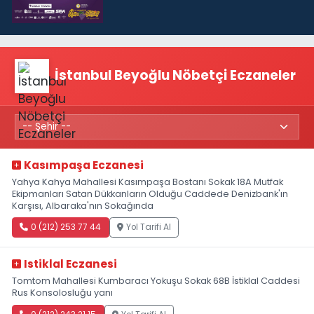
İstanbul Beyoğlu Nöbetçi Eczaneler
Kasımpaşa Eczanesi
Yahya Kahya Mahallesi Kasımpaşa Bostanı Sokak 18A Mutfak
Ekipmanları Satan Dükkanların Olduğu Caddede Denizbank'ın
Karşısı, Albaraka'nın Sokağında
0 (212) 253 77 44
Yol Tarifi Al
Istiklal Eczanesi
Tomtom Mahallesi Kumbaracı Yokuşu Sokak 68B İstiklal Caddesi
Rus Konsolosluğu yanı