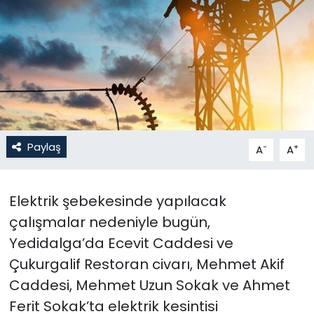
Gündem
KKTC
KKTC YEREL SEÇİM 2018
Kültür Sanat
Paylaş
-
+
A
A
Magazin
Elektrik şebekesinde yapılacak
Moda
çalışmalar nedeniyle bugün,
Nöbetçi Eczaneler
Yedidalga’da Ecevit Caddesi ve
Çukurgalif Restoran civarı, Mehmet Akif
Otomobil Dünyası
Caddesi, Mehmet Uzun Sokak ve Ahmet
Ferit Sokak’ta elektrik kesintisi
Politika