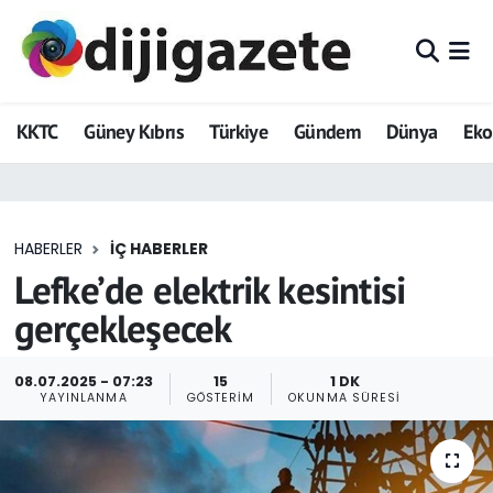
ADVERTORIAL
Hava Durumu
KKTC
Güney Kıbrıs
Türkiye
Gündem
Dünya
Ek
Dijigazete
Trafik Durumu
Dünya
Süper Lig Puan Durumu ve Fikstür
HABERLER
İÇ HABERLER
Eğitim
Tüm Manşetler
Lefke’de elektrik kesintisi
Ekonomi
Son Dakika Haberleri
gerçekleşecek
Foto Galeri
Haber Arşivi
08.07.2025 - 07:23
15
1 DK
YAYINLANMA
GÖSTERIM
OKUNMA SÜRESI
GEZİ
Güncel