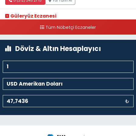
0 (212) 243 21 15
Yol Tarifi Al
Güleryüz Eczanesi
Piripaşa Mahallesi Şaban Deresi Sokak 7 D Koç Müzesi Arkası-
Tüm Nöbetçi Eczaneler
kalaycıbahçe Meydana Doğru
0 (212) 369 95 85
Yol Tarifi Al
Döviz & Altın Hesaplayıcı
₺