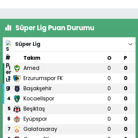
Süper Lig Puan Durumu
Süper Lig
#
Takım
O
P
Amed
0
0
1
Erzurumspor FK
0
0
2
Başakşehir
0
0
3
Kocaelispor
0
0
4
Beşiktaş
0
0
5
Eyüpspor
0
0
6
Galatasaray
0
0
7