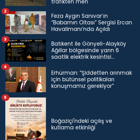
trafikten men
2
Feza Aygın Sanıvar’ın
“Babamın Oltası” Sergisi Ercan
Havalimanı’nda Açıldı
3
Batıkent ile Gönyeli-Alayköy
Ağıllar bölgesinde yarın 6
saatlik elektrik kesintisi…
4
Erhürman: “Şiddetten arınmak
için bütünsel politikaları
konuşmamız gerekiyor”
5
Boğaziçi'ndeki açılış ve
kutlama etkinliği