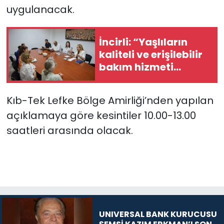
uygulanacak.
SAĞLIK
İncirli: “Yaşlıların
Spor
kaliteli ve erişilebilir
bakım hizmeti
Teknoloji
alması en temel
önceliğimiz”
Kıb-Tek Lefke Bölge Amirliği’nden yapılan
TÜRKiYE
açıklamaya göre kesintiler 10.00-13.00
Video Galeri
saatleri arasında olacak.
YAŞAM
Yazarlar
UNIVERSAL BANK KURUCUSU