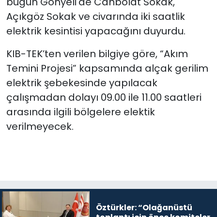
bugün Gönyeli'de Canbolat Sokak,
Açıkgöz Sokak ve civarında iki saatlik
SAĞLIK
elektrik kesintisi yapacağını duyurdu.
Spor
KIB-TEK’ten verilen bilgiye göre, “Akım
Temini Projesi” kapsamında alçak gerilim
Teknoloji
elektrik şebekesinde yapılacak
çalışmadan dolayı 09.00 ile 11.00 saatleri
TÜRKiYE
arasında ilgili bölgelere elektik
Video Galeri
verilmeyecek.
YAŞAM
Yazarlar
Öztürkler: “Olağanüstü