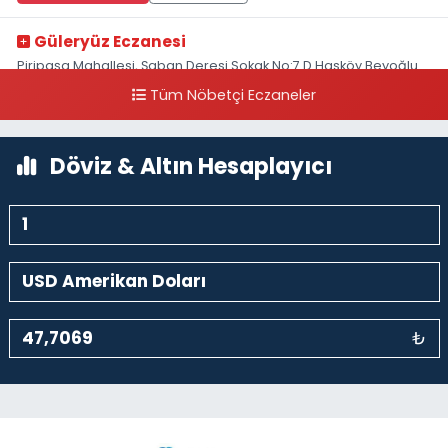
Güleryüz Eczanesi
Piripaşa Mahallesi, Şaban Deresi Sokak No:7 D Hasköy Beyoğlu
İstanbul
Tüm Nöbetçi Eczaneler
0 (212) 369 95 85
Yol Tarifi Al
Döviz & Altın Hesaplayıcı
₺