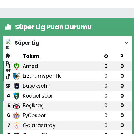
Süper Lig Puan Durumu
Süper Lig
#
Takım
O
P
Amed
0
0
1
Erzurumspor FK
0
0
2
Başakşehir
0
0
3
Kocaelispor
0
0
4
Beşiktaş
0
0
5
Eyüpspor
0
0
6
Galatasaray
0
0
7