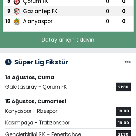
Çorum FK
0
0
8
Gaziantep FK
0
0
9
Alanyaspor
0
0
10
Detaylar için tıklayın
Süper Lig Fikstür
14 Ağustos, Cuma
Galatasaray - Çorum FK
21:30
15 Ağustos, Cumartesi
Konyaspor - Rizespor
19:00
Kasımpaşa - Trabzonspor
19:00
Gençlerbirliği S.K. - Fenerbahçe
21:30