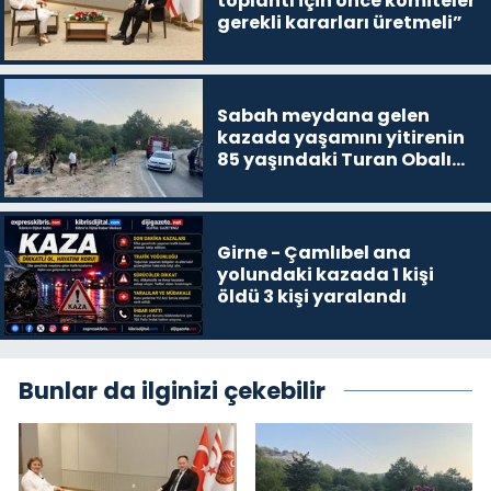
toplantı için önce komiteler
gerekli kararları üretmeli”
Sabah meydana gelen
kazada yaşamını yitirenin
85 yaşındaki Turan Obalı
olduğu açıklandı
Girne - Çamlıbel ana
yolundaki kazada 1 kişi
öldü 3 kişi yaralandı
Bunlar da ilginizi çekebilir