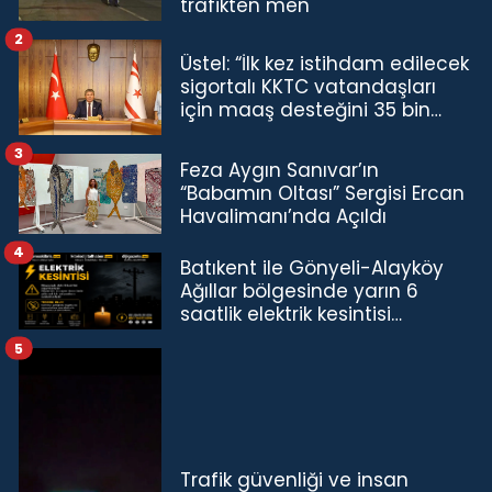
trafikten men
2
Üstel: “İlk kez istihdam edilecek
sigortalı KKTC vatandaşları
için maaş desteğini 35 bin
TL'ye çıkardık”
3
Feza Aygın Sanıvar’ın
“Babamın Oltası” Sergisi Ercan
Havalimanı’nda Açıldı
4
Batıkent ile Gönyeli-Alayköy
Ağıllar bölgesinde yarın 6
saatlik elektrik kesintisi…
5
Trafik güvenliği ve insan