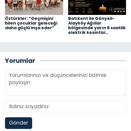
Öztürkler: “Geçmişini
Batıkent ile Gönyeli-
bilen çocuklar geleceği
Alayköy Ağıllar
daha güçlü inşa eder”
bölgesinde yarın 6 saatlik
elektrik kesintisi…
Yorumlar
Gönder