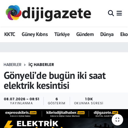
ADVERTORIAL
Hava Durumu
KKTC
Güney Kıbrıs
Türkiye
Gündem
Dünya
Ek
Dijigazete
Trafik Durumu
Dünya
Süper Lig Puan Durumu ve Fikstür
HABERLER
İÇ HABERLER
Eğitim
Tüm Manşetler
Gönyeli’de bugün iki saat
Ekonomi
Son Dakika Haberleri
elektrik kesintisi
Foto Galeri
Haber Arşivi
08.07.2026 - 08:51
6
1 DK
YAYINLANMA
GÖSTERIM
OKUNMA SÜRESI
GEZİ
Güncel