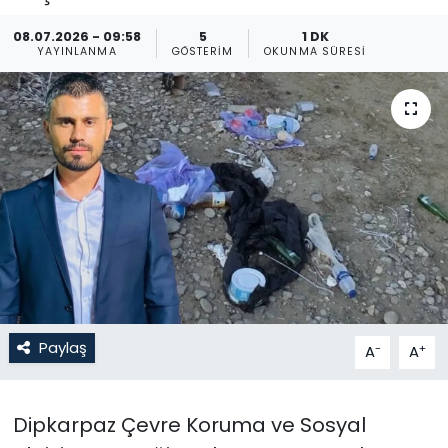
Gündem
08.07.2026 - 09:58
5
1 DK
YAYINLANMA
GÖSTERIM
OKUNMA SÜRESI
KKTC
KKTC YEREL SEÇİM 2018
Kültür Sanat
Magazin
Moda
Nöbetçi Eczaneler
Paylaş
-
+
A
A
Otomobil Dünyası
Dipkarpaz Çevre Koruma ve Sosyal
Politika