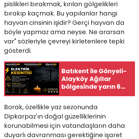
pislikleri bırakmak, kırılan gölgelikleri
bırakıp kaçmak. Bu yapılanlar hangi
hayvan cinsinin işidir? Gerçi hayvan da
böyle yapmaz ama neyse. Ne ararsan
var" sözleriyle çevreyi kirletenlere tepki
gösterdi.
Batıkent ile Gönyeli-
Alayköy Ağıllar
bölgesinde yarın 6
saatlik elektrik
kesintisi…
Borak, özellikle yaz sezonunda
Dipkarpaz'ın doğal güzelliklerinin
korunabilmesi için vatandaşların daha
duyarlı davranması gerektiğine işaret