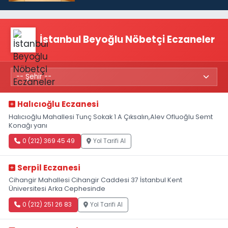
TL'ye çıkardık”
İstanbul Beyoğlu Nöbetçi Eczaneler
Halıcıoğlu Eczanesi
Halıcıoğlu Mahallesi Tunç Sokak 1 A Çıksalın,Alev Ofluoğlu Semt
Konağı yanı
0 (212) 369 45 49
Yol Tarifi Al
Serpil Eczanesi
Cihangir Mahallesi Cihangir Caddesi 37 İstanbul Kent
Üniversitesi Arka Cephesinde
0 (212) 251 26 83
Yol Tarifi Al