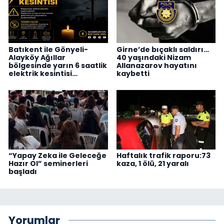
Batıkent ile Gönyeli-
Girne’de bıçaklı saldırı…
Alayköy Ağıllar
40 yaşındaki Nizam
bölgesinde yarın 6 saatlik
Allanazarov hayatını
elektrik kesintisi…
kaybetti
“Yapay Zeka ile Geleceğe
Haftalık trafik raporu:73
Hazır Ol” seminerleri
kaza, 1 ölü, 21 yaralı
başladı
Yorumlar