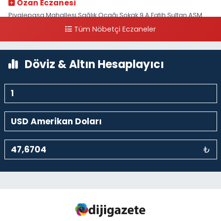
Ozan Eczanesi
Piyalepaşa Mahallesi Sağlık Ocağı Sokak 9 A Fatih Sultan ASM
Yanı
Tüm Nöbetçi Eczaneler
0 (212) 297 30 13
Yol Tarifi Al
Döviz & Altın Hesaplayıcı
₺