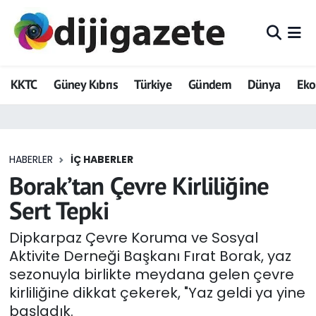
ADVERTORIAL
Hava Durumu
KKTC
Güney Kıbrıs
Türkiye
Gündem
Dünya
Ek
Dijigazete
Trafik Durumu
Dünya
Süper Lig Puan Durumu ve Fikstür
HABERLER
İÇ HABERLER
Eğitim
Tüm Manşetler
Borak’tan Çevre Kirliliğine
Ekonomi
Son Dakika Haberleri
Sert Tepki
Foto Galeri
Haber Arşivi
Dipkarpaz Çevre Koruma ve Sosyal
Aktivite Derneği Başkanı Fırat Borak, yaz
GEZİ
sezonuyla birlikte meydana gelen çevre
kirliliğine dikkat çekerek, "Yaz geldi ya yine
Güncel
başladık.