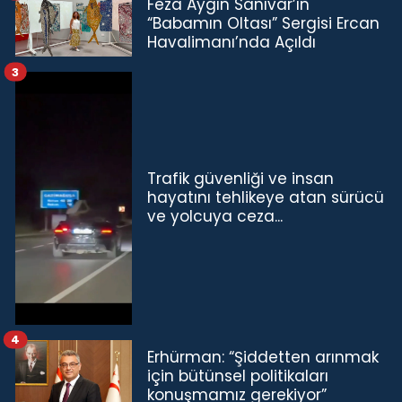
Feza Aygın Sanıvar’ın
“Babamın Oltası” Sergisi Ercan
Havalimanı’nda Açıldı
3
Trafik güvenliği ve insan
hayatını tehlikeye atan sürücü
ve yolcuya ceza...
4
Erhürman: “Şiddetten arınmak
için bütünsel politikaları
konuşmamız gerekiyor”