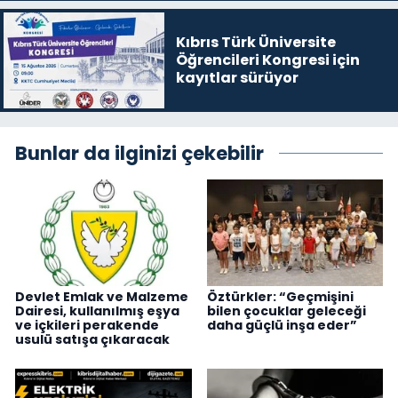
Kıbrıs Türk Üniversite
Öğrencileri Kongresi için
kayıtlar sürüyor
Bunlar da ilginizi çekebilir
Devlet Emlak ve Malzeme
Öztürkler: “Geçmişini
Dairesi, kullanılmış eşya
bilen çocuklar geleceği
ve içkileri perakende
daha güçlü inşa eder”
usulü satışa çıkaracak