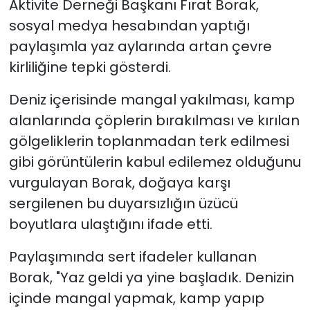
Aktivite Derneği Başkanı Fırat Borak,
sosyal medya hesabından yaptığı
SAĞLIK
paylaşımla yaz aylarında artan çevre
kirliliğine tepki gösterdi.
Spor
Deniz içerisinde mangal yakılması, kamp
Teknoloji
alanlarında çöplerin bırakılması ve kırılan
TÜRKiYE
gölgeliklerin toplanmadan terk edilmesi
gibi görüntülerin kabul edilemez olduğunu
Video Galeri
vurgulayan Borak, doğaya karşı
sergilenen bu duyarsızlığın üzücü
YAŞAM
boyutlara ulaştığını ifade etti.
Yazarlar
Paylaşımında sert ifadeler kullanan
Borak, "Yaz geldi ya yine başladık. Denizin
içinde mangal yapmak, kamp yapıp