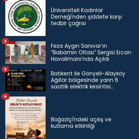
Üniversiteli Kadınlar
Derneği'nden şiddete karşı
tedbir çağrısı
2
Feza Aygın Sanıvar’ın
“Babamın Oltası” Sergisi Ercan
Havalimanı’nda Açıldı
3
Batıkent ile Gönyeli-Alayköy
Ağıllar bölgesinde yarın 6
saatlik elektrik kesintisi…
4
Boğaziçi'ndeki açılış ve
kutlama etkinliği