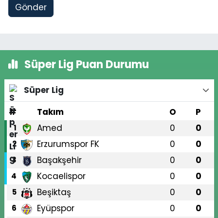
Gönder
Süper Lig Puan Durumu
Süper Lig
#
Takım
O
P
Amed
0
0
1
Erzurumspor FK
0
0
2
Başakşehir
0
0
3
Kocaelispor
0
0
4
Beşiktaş
0
0
5
Eyüpspor
0
0
6