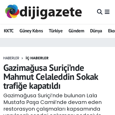
ADVERTORIAL
Hava Durumu
KKTC
Güney Kıbrıs
Türkiye
Gündem
Dünya
Ek
Dijigazete
Trafik Durumu
Dünya
Süper Lig Puan Durumu ve Fikstür
HABERLER
İÇ HABERLER
Eğitim
Tüm Manşetler
Gazimağusa Suriçi’nde
Ekonomi
Son Dakika Haberleri
Mahmut Celaleddin Sokak
trafiğe kapatıldı
Foto Galeri
Haber Arşivi
Gazimağusa Suriçi’nde bulunan Lala
GEZİ
Mustafa Paşa Camii’nde devam eden
restorasyon çalışmaları kapsamında
Güncel