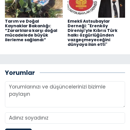
Tarım ve Doğal
Emekli Astsubaylar
Kaynaklar Bakanlığı:
Derneği: "Erenköy
“Zararlılara karşı doğal
Direnişi'yle Kıbrıs Türk
mücadelede büyük
halkı özgürlüğünden
ilerleme sağlandı”
vazgeçmeyeceğini
dünyaya ilan etti"
Yorumlar