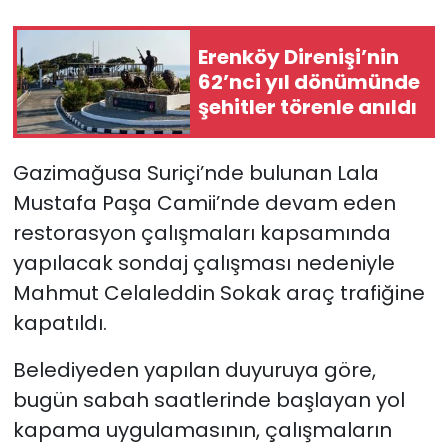
SAĞLIK
Erenköy Direnişi’nin
62’nci yıl dönümünde
Spor
şehitler törenle anıldı
Teknoloji
Gazimağusa Suriçi’nde bulunan Lala
TÜRKiYE
Mustafa Paşa Camii’nde devam eden
restorasyon çalışmaları kapsamında
Video Galeri
yapılacak sondaj çalışması nedeniyle
Mahmut Celaleddin Sokak araç trafiğine
YAŞAM
kapatıldı.
Yazarlar
Belediyeden yapılan duyuruya göre,
bugün sabah saatlerinde başlayan yol
kapama uygulamasının, çalışmaların