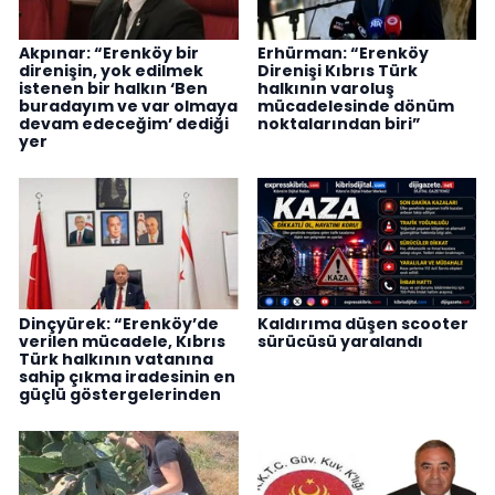
Akpınar: “Erenköy bir
Erhürman: “Erenköy
direnişin, yok edilmek
Direnişi Kıbrıs Türk
istenen bir halkın ‘Ben
halkının varoluş
buradayım ve var olmaya
mücadelesinde dönüm
devam edeceğim’ dediği
noktalarından biri”
yer
Dinçyürek: “Erenköy’de
Kaldırıma düşen scooter
verilen mücadele, Kıbrıs
sürücüsü yaralandı
Türk halkının vatanına
sahip çıkma iradesinin en
güçlü göstergelerinden