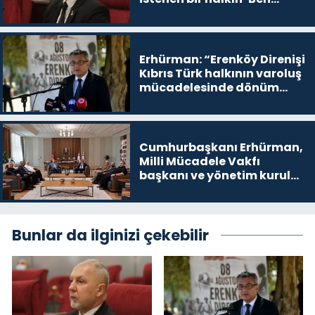
buradayım ve var olmaya
devam edeceğim’ dediği
yer
Erhürman: “Erenköy Direnişi
Kıbrıs Türk halkının varoluş
mücadelesinde dönüm
noktalarından biri”
Cumhurbaşkanı Erhürman,
Milli Mücadele Vakfı
başkanı ve yönetim kurulu
üyelerini kabul etti
Bunlar da ilginizi çekebilir