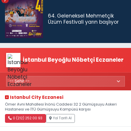
64. Geleneksel Mehmetçik
Üzüm Festivali yarın başlıyor
İstanbul Beyoğlu Nöbetçi Eczaneler
Istanbul City Eczanesi
Ömer Avni Mahallesi İnönü Caddesi 32 2 Gümüşsuyu Askeri
Hastanesi ve İTÜ Gümüşsuyu Kampüsü karşısı
0 (212) 252 00 93
Yol Tarifi Al