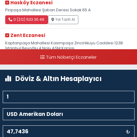
Hasköy Eczanesi
Piripaşa Mahallesi Şaban Deresi Sokak 65 A
0 (212) 533 36 46
Yol Tarifi Al
Zent Eczanesi
Kaptanpaşa Mahallesi Kasımpaşa Zincirlikuyu Caddesi 123B
İstanbul Beyoğlu 4 Nolu ASM Karşısı
Tüm Nöbetçi Eczaneler
0 (212) 297 96 92
Yol Tarifi Al
Döviz & Altın Hesaplayıcı
₺