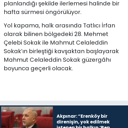
planlandığı şekilde ilerlemesi halinde bir
hafta sürmesi öngörülüyor.
Yol kapama, halk arasında Tatlıcı İrfan
olarak bilinen bölgedeki 28. Mehmet
Çelebi Sokak ile Mahmut Celaleddin
Sokak’ın birleştiği kavşaktan başlayarak
Mahmut Celaleddin Sokak güzergâhı
boyunca geçerli olacak.
Akpınar: “Erenköy bir
direnişin, yok edilmek
istenen bir halkın ‘Ben