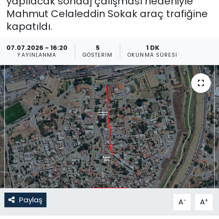
yapılacak sondaj çalışması nedeniyle
Mahmut Celaleddin Sokak araç trafiğine
Gündem
kapatıldı.
KKTC
07.07.2026 - 16:20
5
1 DK
YAYINLANMA
GÖSTERIM
OKUNMA SÜRESI
KKTC YEREL SEÇİM 2018
Kültür Sanat
Magazin
Moda
Nöbetçi Eczaneler
Otomobil Dünyası
Paylaş
-
+
A
A
Politika