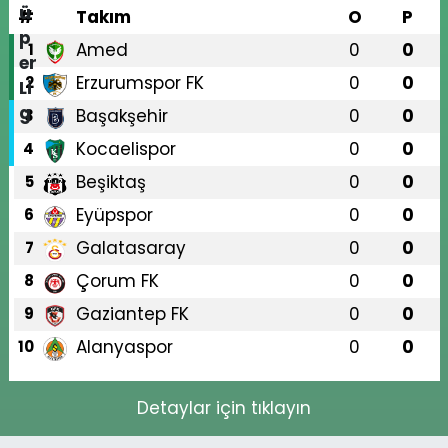
#
Takım
O
P
Amed
0
0
1
Erzurumspor FK
0
0
2
Başakşehir
0
0
3
Kocaelispor
0
0
4
Beşiktaş
0
0
5
Eyüpspor
0
0
6
Galatasaray
0
0
7
Çorum FK
0
0
8
Gaziantep FK
0
0
9
Alanyaspor
0
0
10
Detaylar için tıklayın