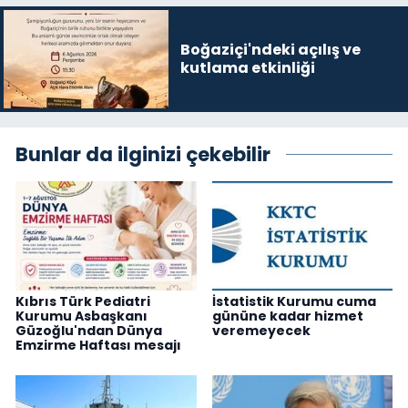
Boğaziçi'ndeki açılış ve
kutlama etkinliği
Bunlar da ilginizi çekebilir
Kıbrıs Türk Pediatri
İstatistik Kurumu cuma
Kurumu Asbaşkanı
gününe kadar hizmet
Güzoğlu'ndan Dünya
veremeyecek
Emzirme Haftası mesajı