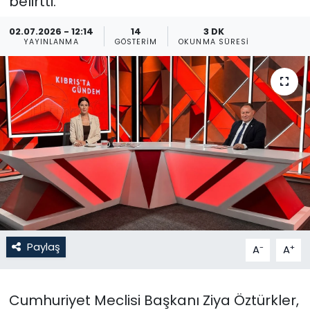
belirtti.
Gündem
02.07.2026 - 12:14
14
3 DK
YAYINLANMA
GÖSTERIM
OKUNMA SÜRESI
KKTC
KKTC YEREL SEÇİM 2018
Kültür Sanat
Magazin
Moda
Nöbetçi Eczaneler
Paylaş
-
+
A
A
Otomobil Dünyası
Cumhuriyet Meclisi Başkanı Ziya Öztürkler,
Politika