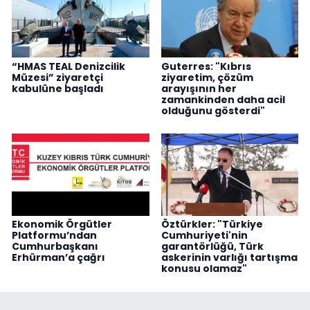
“HMAS TEAL Denizcilik
Guterres: "Kıbrıs
Müzesi” ziyaretçi
ziyaretim, çözüm
kabulüne başladı
arayışının her
zamankinden daha acil
olduğunu gösterdi"
Ekonomik Örgütler
Öztürkler: "Türkiye
Platformu’ndan
Cumhuriyeti'nin
Cumhurbaşkanı
garantörlüğü, Türk
Erhürman’a çağrı
askerinin varlığı tartışma
konusu olamaz"