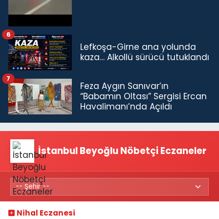
6
Lefkoşa-Girne ana yolunda
kaza… Alkollü sürücü tutuklandı
7
Feza Aygın Sanıvar’ın
“Babamın Oltası” Sergisi Ercan
Havalimanı’nda Açıldı
İstanbul Beyoğlu Nöbetçi Eczaneler
Nihal Eczanesi