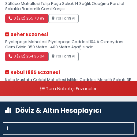
Sütlüce Mahallesi Talip Paşa Sokak 14 Sağlık Ocağına Paralel
Sokakta Bademlik Cami Karşısı
0 (212) 255 78 99
Yol Tarifi Al
Seher Eczanesi
Piyalepaşa Mahallesi Piyalepaşa Caddesi 104 A Okmeydanı
Cem Evinin 350 Metre -400 Metre Aşağısında
0 (212) 254 36 04
Yol Tarifi Al
Rebul 1895 Eczanesi
Katip Mustafa Çelebi Mahallesi İstiklal Caddesi Meşelik Sokak, 3B
Akbank Sanat karşısı, Fransız Konsolosluğu Çaprazı
Tüm Nöbetçi Eczaneler
0 (212) 243 69 36
Yol Tarifi Al
Döviz & Altın Hesaplayıcı