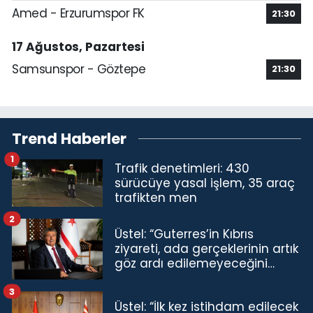
Amed - Erzurumspor FK
21:30
17 Ağustos, Pazartesi
Samsunspor - Göztepe
21:30
Trend Haberler
1
Trafik denetimleri: 430
sürücüye yasal işlem, 35 araç
trafikten men
2
Üstel: “Guterres’in Kıbrıs
ziyareti, ada gerçeklerinin artık
göz ardı edilemeyeceğini
göstermiştir”
3
Üstel: “İlk kez istihdam edilecek