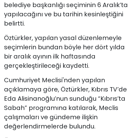
belediye başkanlığı seçiminin 6 Aralık’ta
yapılacağını ve bu tarihin kesinleştiğini
SAĞLIK
belirtti.
Spor
Öztürkler, yapılan yasal düzenlemeyle
Teknoloji
seçimlerin bundan böyle her dört yılda
bir aralık ayının ilk haftasında
TÜRKiYE
gerçekleştirileceği kaydetti.
Video Galeri
Cumhuriyet Meclisi'nden yapılan
açıklamaya göre, Öztürkler, Kıbrıs TV’de
YAŞAM
Eda Alisinanoğlu’nun sunduğu “Kıbrıs’ta
Sabah” programına katılarak, Meclis
Yazarlar
çalışmaları ve gündeme ilişkin
değerlendirmelerde bulundu.