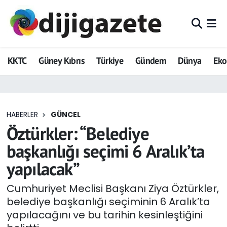
ADVERTORIAL
Hava Durumu
KKTC
Güney Kıbrıs
Türkiye
Gündem
Dünya
Ek
Dijigazete
Trafik Durumu
Dünya
Süper Lig Puan Durumu ve Fikstür
HABERLER
GÜNCEL
Eğitim
Tüm Manşetler
Öztürkler: “Belediye
Ekonomi
Son Dakika Haberleri
başkanlığı seçimi 6 Aralık’ta
yapılacak”
Foto Galeri
Haber Arşivi
Cumhuriyet Meclisi Başkanı Ziya Öztürkler,
GEZİ
belediye başkanlığı seçiminin 6 Aralık’ta
yapılacağını ve bu tarihin kesinleştiğini
Güncel