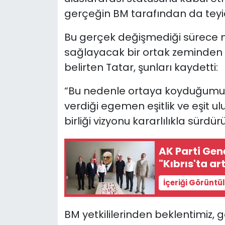
gerçeğin BM tarafından da teyidi
Bu gerçek değişmediği sürece 
sağlayacak bir ortak zeminden
belirten Tatar, şunları kaydetti:
“Bu nedenle ortaya koyduğumuz
verdiği egemen eşitlik ve eşit ul
birliği vizyonu kararlılıkla sürdü
AK Parti Ge
"Kıbrıs'ta ar
İçeriği Görüntü
BM yetkililerinden beklentimiz, g