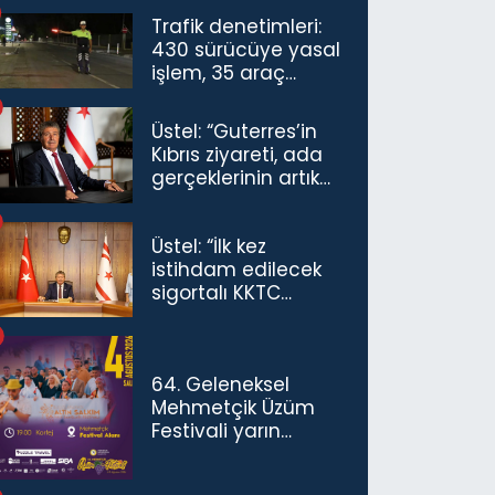
Trafik denetimleri:
430 sürücüye yasal
işlem, 35 araç
trafikten men
Üstel: “Guterres’in
Kıbrıs ziyareti, ada
gerçeklerinin artık
göz ardı
edilemeyeceğini
Üstel: “İlk kez
göstermiştir”
istihdam edilecek
sigortalı KKTC
vatandaşları için
maaş desteğini 35
bin TL'ye çıkardık”
64. Geleneksel
Mehmetçik Üzüm
Festivali yarın
başlıyor