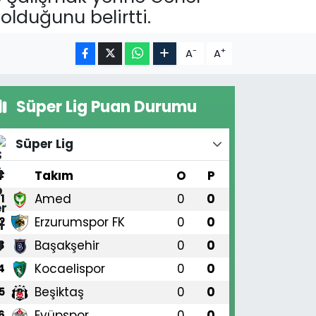
 olduğunu belirtti.
-
+
A
A
Süper Lig Puan Durumu
Süper Lig
#
Takım
O
P
Amed
0
0
1
Erzurumspor FK
0
0
2
Başakşehir
0
0
3
Kocaelispor
0
0
4
Beşiktaş
0
0
5
Eyüpspor
0
0
6