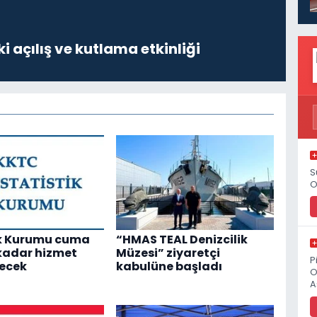
i açılış ve kutlama etkinliği
S
O
ik Kurumu cuma
“HMAS TEAL Denizcilik
kadar hizmet
Müzesi” ziyaretçi
P
ecek
kabulüne başladı
O
A