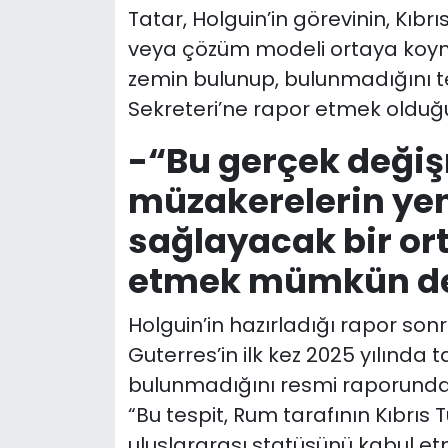
Tatar, Holguin’in görevinin, Kıbr
veya çözüm modeli ortaya koyma
zemin bulunup, bulunmadığını t
Sekreteri’ne rapor etmek olduğ
-“Bu gerçek deği
müzakerelerin ye
sağlayacak bir or
etmek mümkün de
Holguin’in hazırladığı rapor so
Guterres’in ilk kez 2025 yılında 
bulunmadığını resmi raporunda 
“Bu tespit, Rum tarafının Kıbrıs T
uluslararası statüsünü kabul