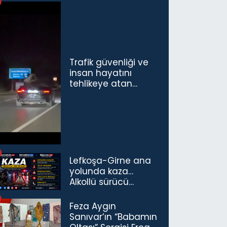
Trafik güvenliği ve
insan hayatını
tehlikeye atan
sürücü ve yolcuya
ceza...
Lefkoşa-Girne ana
yolunda kaza…
Alkollü sürücü
tutuklandı
Feza Aygın
Sanıvar’ın “Babamın