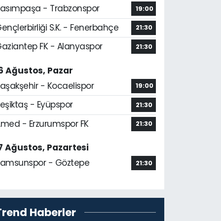
asımpaşa - Trabzonspor
19:00
ençlerbirliği S.K. - Fenerbahçe
21:30
aziantep FK - Alanyaspor
21:30
6 Ağustos, Pazar
aşakşehir - Kocaelispor
19:00
eşiktaş - Eyüpspor
21:30
med - Erzurumspor FK
21:30
7 Ağustos, Pazartesi
amsunspor - Göztepe
21:30
Trend Haberler