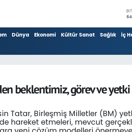
D
47
E
55
em
Dünya
Ekonomi
Kültür Sanat
Sağlık
İç H
ST
64
GR
65
Bİ
13
BI
64
den beklentimiz, görev ve yetki 
 Tatar, Birleşmiş Milletler (BM) yetki
çinde hareket etmeleri, mevcut gerçek
flara yeni çözüm modelleri önermeye