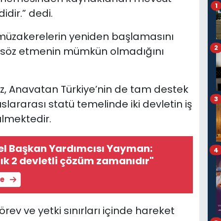
1
dir.” dedi.
müzakerelerin yeniden başlamasını
2
 söz etmenin mümkün olmadığını
, Anavatan Türkiye’nin de tam destek
3
uslararası statü temelinde iki devletin iş
rülmektedir.
nel Başkan Yardımcısı Yayman:
4
tık 2 devletli çözüm zamanıdır"
le
örev ve yetki sınırları içinde hareket