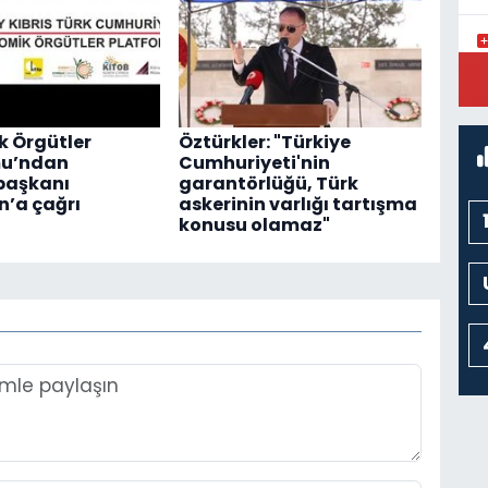
K
M
K
 Örgütler
Öztürkler: "Türkiye
mu’ndan
Cumhuriyeti'nin
aşkanı
garantörlüğü, Türk
’a çağrı
askerinin varlığı tartışma
konusu olamaz"