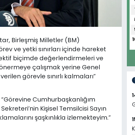
r, Birleşmiş Milletler (BM)
1
görev ve yetki sınırları içinde hareket
ektif biçimde değerlendirmeleri ve
i önermeye çalışmak yerine Genel
erilen görevle sınırlı kalmaları”
a, “Görevine Cumhurbaşkanlığım
G
reteri’nin Kişisel Temsilcisi Sayın
lamalarını şaşkınlıkla izlemekteyim.”
1
K