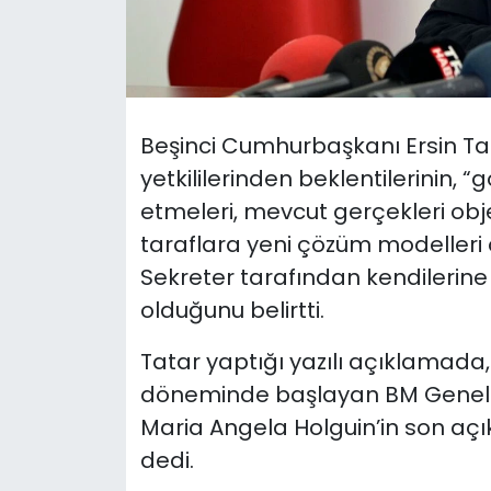
SAĞLIK
Spor
Beşinci Cumhurbaşkanı Ersin Tata
Teknoloji
yetkililerinden beklentilerinin, “
etmeleri, mevcut gerçekleri obj
TÜRKiYE
taraflara yeni çözüm modeller
Video Galeri
Sekreter tarafından kendilerine v
olduğunu belirtti.
YAŞAM
Tatar yaptığı yazılı açıklamad
Yazarlar
döneminde başlayan BM Genel Sek
Maria Angela Holguin’in son açık
dedi.