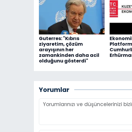
Guterres: "Kıbrıs
Ekonomik
ziyaretim, çözüm
Platfor
arayışının her
Cumhurb
zamankinden daha acil
Erhürman
olduğunu gösterdi"
Yorumlar