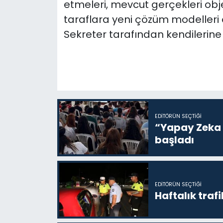
etmeleri, mevcut gerçekleri obj
taraflara yeni çözüm modeller
Sekreter tarafından kendilerine v
EDITÖRÜN SEÇTIĞI
“Yapay Zeka i
başladı
EDITÖRÜN SEÇTIĞI
Haftalık trafi