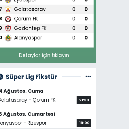
Galatasaray
0
0
7
Çorum FK
0
0
8
Gaziantep FK
0
0
9
Alanyaspor
0
0
0
Detaylar için tıklayın
Süper Lig Fikstür
14 Ağustos, Cuma
alatasaray - Çorum FK
21:30
5 Ağustos, Cumartesi
onyaspor - Rizespor
19:00