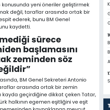
ıs konusunda yeni öneriler geliştirmek
K
k değil, taraflar arasında ortak bir
G
espit ederek, bunu BM Genel
G
unu kaydetti.
1
şmediği sürece
B
niden başlamasını
B
tak zeminden söz
A
ğildir”
1
nrasında, BM Genel Sekreteri Antonio
S
taraflar arasında ortak bir zemin
kayda geçirdiğine dikkat çeken Tatar,
ürk halkının egemen eşitliğini ve eşit
 etmemesinden kaynaklanan mevcut