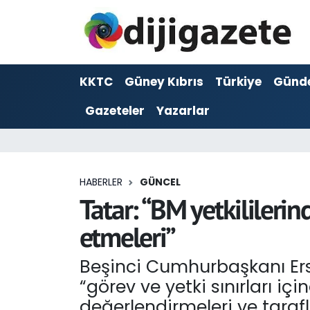
ADVERTORIAL
Hava Durumu
KKTC
Güney Kıbrıs
Türkiye
Günd
Dijigazete
Trafik Durumu
Gazeteler
Yazarlar
Dünya
Süper Lig Puan Durumu ve Fikstür
Eğitim
Tüm Manşetler
HABERLER
GÜNCEL
Ekonomi
Son Dakika Haberleri
Tatar: “BM yetkililerin
etmeleri”
Foto Galeri
Haber Arşivi
Beşinci Cumhurbaşkanı Ersin
GEZİ
“görev ve yetki sınırları i
Güncel
değerlendirmeleri ve tara