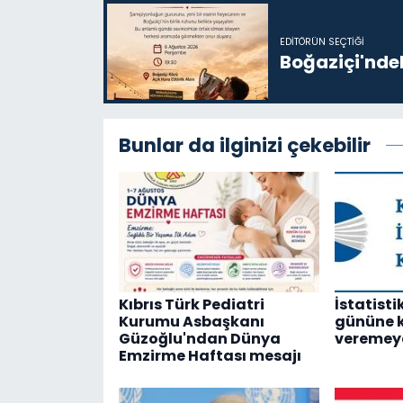
EDITÖRÜN SEÇTIĞI
Boğaziçi'ndek
Bunlar da ilginizi çekebilir
Kıbrıs Türk Pediatri
İstatist
Kurumu Asbaşkanı
gününe 
Güzoğlu'ndan Dünya
veremey
Emzirme Haftası mesajı