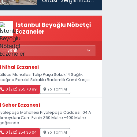
Oltası” Sergisi Ercan
Havalimanı’nda
Açıldı
İstanbul Beyoğlu Nöbetçi
Eczaneler
Nihal Eczanesi
ütlüce Mahallesi Talip Paşa Sokak 14 Sağlık
cağına Paralel Sokakta Bademlik Cami Karşısı
0 (212) 255 78 99
Yol Tarifi Al
Seher Eczanesi
iyalepaşa Mahallesi Piyalepaşa Caddesi 104 A
kmeydanı Cem Evinin 350 Metre -400 Metre
şağısında
0 (212) 254 36 04
Yol Tarifi Al