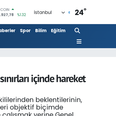
°
OLAR
24
İstanbul
,5894
%0.08
URO
,0398
%-0.02
aberler
Spor
Bilim
Eğitim
ERLİN
,1581
%0.16
AM ALTIN
27.85
%0.54
ST100
.703
%11
TCOIN
.927,78
%1.32
sınırları içinde hareket
lilerinden beklentilerinin,
leri objektif biçimde
 çalışmak yerine Genel