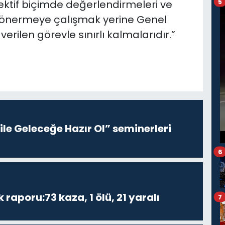
5
ektif biçimde değerlendirmeleri ve
i önermeye çalışmak yerine Genel
erilen görevle sınırlı kalmalarıdır.”
le Geleceğe Hazır Ol” seminerleri
6
k raporu:73 kaza, 1 ölü, 21 yaralı
7