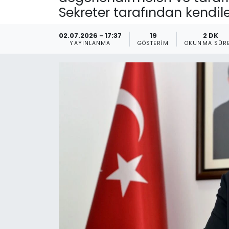
Sekreter tarafından kendiler
Gündem
02.07.2026 - 17:37
19
2 DK
KKTC
YAYINLANMA
GÖSTERIM
OKUNMA SÜRE
KKTC YEREL SEÇİM 2018
Kültür Sanat
Magazin
Moda
Nöbetçi Eczaneler
Otomobil Dünyası
Politika