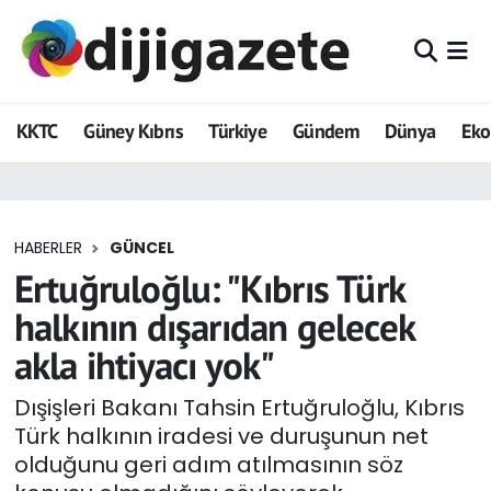
ADVERTORIAL
Hava Durumu
KKTC
Güney Kıbrıs
Türkiye
Gündem
Dünya
Ek
Dijigazete
Trafik Durumu
Dünya
Süper Lig Puan Durumu ve Fikstür
HABERLER
GÜNCEL
Eğitim
Tüm Manşetler
Ertuğruloğlu: "Kıbrıs Türk
Ekonomi
Son Dakika Haberleri
halkının dışarıdan gelecek
akla ihtiyacı yok"
Foto Galeri
Haber Arşivi
Dışişleri Bakanı Tahsin Ertuğruloğlu, Kıbrıs
GEZİ
Türk halkının iradesi ve duruşunun net
olduğunu geri adım atılmasının söz
Güncel