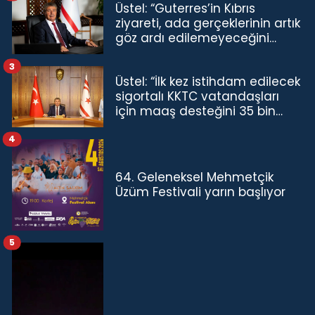
Üstel: “Guterres’in Kıbrıs
ziyareti, ada gerçeklerinin artık
göz ardı edilemeyeceğini
göstermiştir”
3
Üstel: “İlk kez istihdam edilecek
sigortalı KKTC vatandaşları
için maaş desteğini 35 bin
TL'ye çıkardık”
4
64. Geleneksel Mehmetçik
Üzüm Festivali yarın başlıyor
5