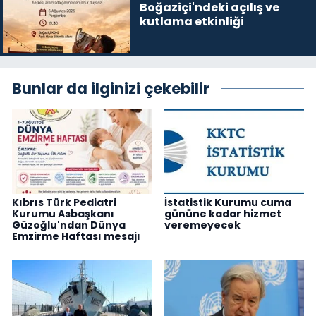
Boğaziçi'ndeki açılış ve
kutlama etkinliği
Bunlar da ilginizi çekebilir
Kıbrıs Türk Pediatri
İstatistik Kurumu cuma
Kurumu Asbaşkanı
gününe kadar hizmet
Güzoğlu'ndan Dünya
veremeyecek
Emzirme Haftası mesajı