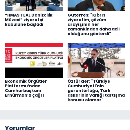
“HMAS TEAL Denizcilik
Guterres: "Kıbrıs
Müzesi” ziyaretçi
ziyaretim, çözüm
kabulüne başladı
arayışının her
zamankinden daha acil
olduğunu gösterdi"
Ekonomik Örgütler
Öztürkler: "Türkiye
Platformu’ndan
Cumhuriyeti'nin
Cumhurbaşkanı
garantörlüğü, Türk
Erhürman’a çağrı
askerinin varlığı tartışma
konusu olamaz"
Yorumlar