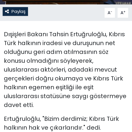
Paylaş
-
+
A
A
SAĞLIK
Spor
Dışişleri Bakanı Tahsin Ertuğruloğlu, Kıbrıs
Türk halkının iradesi ve duruşunun net
Teknoloji
olduğunu geri adım atılmasının söz
TÜRKiYE
konusu olmadığını söyleyerek,
uluslararası aktörleri, adadaki mevcut
Video Galeri
gerçekleri doğru okumaya ve Kıbrıs Türk
halkının egemen eşitliği ile eşit
YAŞAM
uluslararası statüsüne saygı göstermeye
Yazarlar
davet etti.
Ertuğruloğlu, "Bizim derdimiz; Kıbrıs Türk
halkının hak ve çıkarlarıdır." dedi.