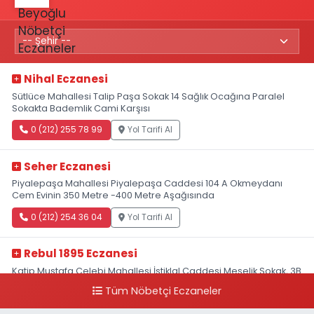
Nihal Eczanesi
Sütlüce Mahallesi Talip Paşa Sokak 14 Sağlık Ocağına Paralel
Sokakta Bademlik Cami Karşısı
0 (212) 255 78 99
Yol Tarifi Al
Seher Eczanesi
Piyalepaşa Mahallesi Piyalepaşa Caddesi 104 A Okmeydanı
Cem Evinin 350 Metre -400 Metre Aşağısında
0 (212) 254 36 04
Yol Tarifi Al
Rebul 1895 Eczanesi
Katip Mustafa Çelebi Mahallesi İstiklal Caddesi Meşelik Sokak, 3B
Akbank Sanat karşısı, Fransız Konsolosluğu Çaprazı
Tüm Nöbetçi Eczaneler
0 (212) 243 69 36
Yol Tarifi Al