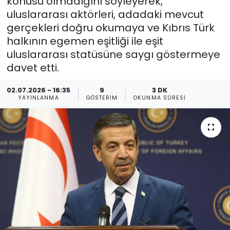
konusu olmadığını söyleyerek,
uluslararası aktörleri, adadaki mevcut
Gündem
gerçekleri doğru okumaya ve Kıbrıs Türk
halkının egemen eşitliği ile eşit
KKTC
uluslararası statüsüne saygı göstermeye
davet etti.
KKTC YEREL SEÇİM 2018
02.07.2026 - 16:35
9
3 DK
Kültür Sanat
YAYINLANMA
GÖSTERIM
OKUNMA SÜRESI
Magazin
Moda
Nöbetçi Eczaneler
Otomobil Dünyası
Politika