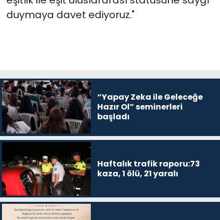
eşitlik ile eşit uluslararası statüsüne saygı
duymaya davet ediyoruz."
“Yapay Zeka ile Geleceğe
Hazır Ol” seminerleri
başladı
Haftalık trafik raporu:73
kaza, 1 ölü, 21 yaralı