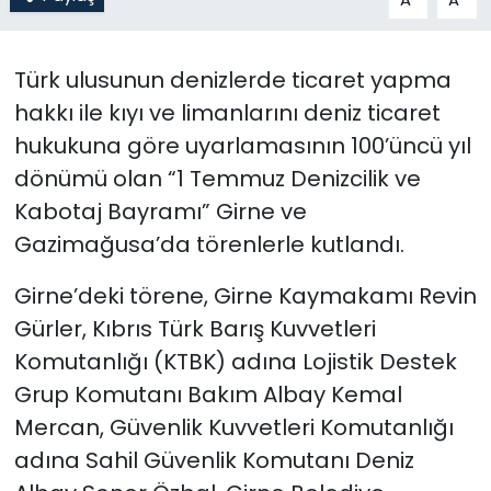
SAĞLIK
Türk ulusunun denizlerde ticaret yapma
Spor
hakkı ile kıyı ve limanlarını deniz ticaret
hukukuna göre uyarlamasının 100’üncü yıl
Teknoloji
dönümü olan “1 Temmuz Denizcilik ve
Kabotaj Bayramı” Girne ve
TÜRKiYE
Gazimağusa’da törenlerle kutlandı.
Video Galeri
Girne’deki törene, Girne Kaymakamı Revin
Gürler, Kıbrıs Türk Barış Kuvvetleri
YAŞAM
Komutanlığı (KTBK) adına Lojistik Destek
Yazarlar
Grup Komutanı Bakım Albay Kemal
Mercan, Güvenlik Kuvvetleri Komutanlığı
adına Sahil Güvenlik Komutanı Deniz