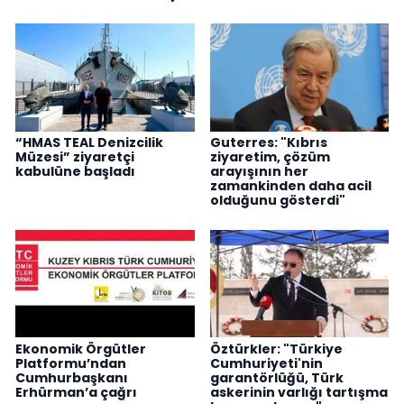
“HMAS TEAL Denizcilik
Guterres: "Kıbrıs
Müzesi” ziyaretçi
ziyaretim, çözüm
kabulüne başladı
arayışının her
zamankinden daha acil
olduğunu gösterdi"
Ekonomik Örgütler
Öztürkler: "Türkiye
Platformu’ndan
Cumhuriyeti'nin
Cumhurbaşkanı
garantörlüğü, Türk
Erhürman’a çağrı
askerinin varlığı tartışma