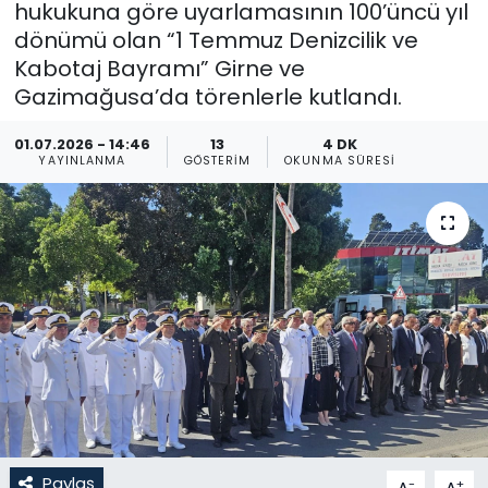
hukukuna göre uyarlamasının 100’üncü yıl
dönümü olan “1 Temmuz Denizcilik ve
Gündem
Kabotaj Bayramı” Girne ve
KKTC
Gazimağusa’da törenlerle kutlandı.
01.07.2026 - 14:46
13
4 DK
KKTC YEREL SEÇİM 2018
YAYINLANMA
GÖSTERIM
OKUNMA SÜRESI
Kültür Sanat
Magazin
Moda
Nöbetçi Eczaneler
Otomobil Dünyası
Politika
Paylaş
-
+
A
A