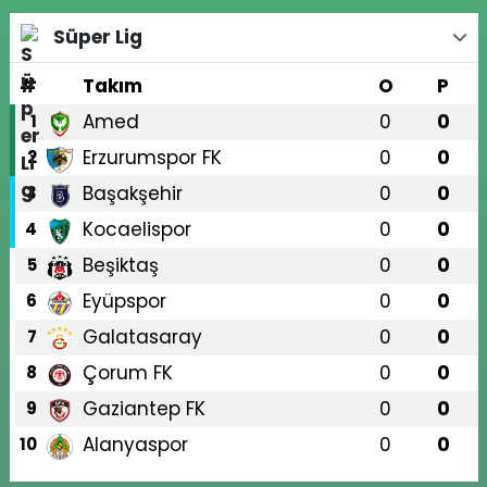
Süper Lig
#
Takım
O
P
Amed
0
0
1
Erzurumspor FK
0
0
2
Başakşehir
0
0
3
Kocaelispor
0
0
4
Beşiktaş
0
0
5
Eyüpspor
0
0
6
Galatasaray
0
0
7
Çorum FK
0
0
8
Gaziantep FK
0
0
9
Alanyaspor
0
0
10