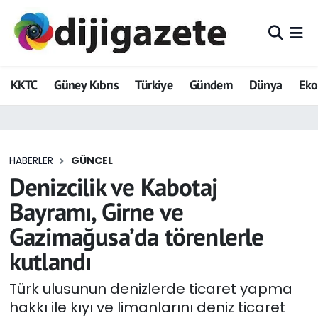
ADVERTORIAL
Hava Durumu
KKTC
Güney Kıbrıs
Türkiye
Gündem
Dünya
Ek
Dijigazete
Trafik Durumu
Dünya
Süper Lig Puan Durumu ve Fikstür
HABERLER
GÜNCEL
Eğitim
Tüm Manşetler
Denizcilik ve Kabotaj
Ekonomi
Son Dakika Haberleri
Bayramı, Girne ve
Gazimağusa’da törenlerle
Foto Galeri
Haber Arşivi
kutlandı
GEZİ
Türk ulusunun denizlerde ticaret yapma
hakkı ile kıyı ve limanlarını deniz ticaret
Güncel