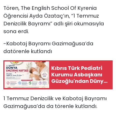
Tören, The English School Of Kyrenia
Öğrencisi Ayda Özataç’ın, “1 Temmuz
Denizcilik Bayramı” adlı şiiri okumasıyla
sona erdi.
-Kabotaj Bayramı Gazimağusa’da
datörenle kutlandı
Kıbrıs Türk Pediatri
Kurumu Asbaşkanı
Güzoğlu'ndan Dünya
Emzirme Haftası
mesajı
1 Temmuz Denizcilik ve Kabotaj Bayramı
Gazimağusa’da da törenle kutlandı.