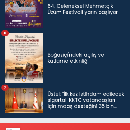
64. Geleneksel Mehmetçik
Üzüm Festivali yarın başlıyor
6
Boğaziçi'ndeki açılış ve
kutlama etkinliği
7
Üstel: “İlk kez istihdam edilecek
sigortalı KKTC vatandaşları
için maaş desteğini 35 bin
TL'ye çıkardık”