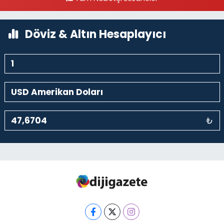
0 (212) 297 30 13
Yol Tarifi Al
Döviz & Altın Hesaplayıcı
₺