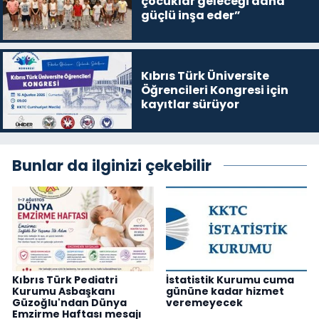
çocuklar geleceği daha
güçlü inşa eder”
Kıbrıs Türk Üniversite
Öğrencileri Kongresi için
kayıtlar sürüyor
Bunlar da ilginizi çekebilir
Kıbrıs Türk Pediatri
İstatistik Kurumu cuma
Kurumu Asbaşkanı
gününe kadar hizmet
Güzoğlu'ndan Dünya
veremeyecek
Emzirme Haftası mesajı