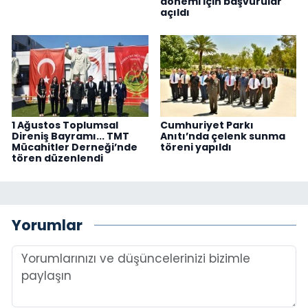
dönemi için başvurular
açıldı
1 Ağustos Toplumsal
Cumhuriyet Parkı
Direniş Bayramı... TMT
Anıtı’nda çelenk sunma
Mücahitler Derneği’nde
töreni yapıldı
tören düzenlendi
Yorumlar