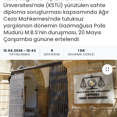
Üniversitesi’nde (KSTÜ) yürütülen sahte
Gündem
diploma soruşturması kapsamında Ağır
Ceza Mahkemesi’nde tutuksuz
KKTC
yargılanan dönemin Gazimağusa Polis
Müdürü M.B.S’nin duruşması, 20 Mayıs
KKTC YEREL SEÇİM 2018
Çarşamba gününe ertelendi.
Kültür Sanat
13.04.2026 - 10:42
8
1 DK
YAYINLANMA
GÖSTERIM
OKUNMA SÜRESI
Magazin
Moda
Nöbetçi Eczaneler
Otomobil Dünyası
Politika