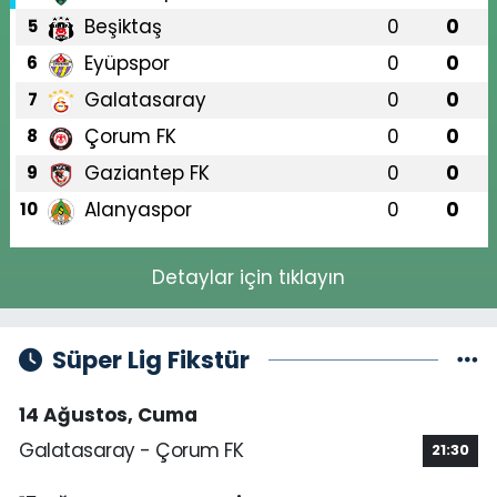
Beşiktaş
0
0
5
Eyüpspor
0
0
6
Galatasaray
0
0
7
Çorum FK
0
0
8
Gaziantep FK
0
0
9
Alanyaspor
0
0
10
Detaylar için tıklayın
Süper Lig Fikstür
14 Ağustos, Cuma
Galatasaray - Çorum FK
21:30