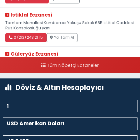
Istiklal Eczanesi
Tomtom Mahallesi Kumbaracı Yokuşu Sokak 68B İstiklal Caddesi
Rus Konsolosluğu yanı
0 (212) 243 21 15
Yol Tarifi Al
Güleryüz Eczanesi
Piripaşa Mahallesi Şaban Deresi Sokak 7 D Koç Müzesi Arkası-
Tüm Nöbetçi Eczaneler
kalaycıbahçe Meydana Doğru
0 (212) 369 95 85
Yol Tarifi Al
Döviz & Altın Hesaplayıcı