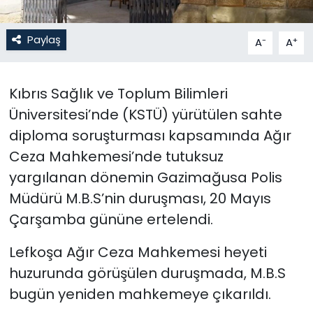
SAĞLIK
Paylaş
-
+
A
A
Spor
Kıbrıs Sağlık ve Toplum Bilimleri
Teknoloji
Üniversitesi’nde (KSTÜ) yürütülen sahte
diploma soruşturması kapsamında Ağır
TÜRKiYE
Ceza Mahkemesi’nde tutuksuz
Video Galeri
yargılanan dönemin Gazimağusa Polis
Müdürü M.B.S’nin duruşması, 20 Mayıs
YAŞAM
Çarşamba gününe ertelendi.
Yazarlar
Lefkoşa Ağır Ceza Mahkemesi heyeti
huzurunda görüşülen duruşmada, M.B.S
bugün yeniden mahkemeye çıkarıldı.