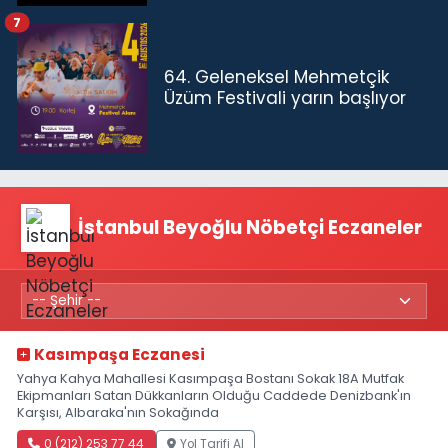
7
64. Geleneksel Mehmetçik
Üzüm Festivali yarın başlıyor
İstanbul Beyoğlu Nöbetçi Eczaneler
Kasımpaşa Eczanesi
Yahya Kahya Mahallesi Kasımpaşa Bostanı Sokak 18A Mutfak
Ekipmanları Satan Dükkanların Olduğu Caddede Denizbank'ın
Karşısı, Albaraka'nın Sokağında
0 (212) 253 77 44
Yol Tarifi Al