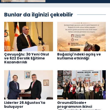
Bunlar da ilginizi çekebilir
Çavuşoğlu: 30 Yeni Okul
Boğaziçi'ndeki açılış ve
ve 622 Derslik Eğitime
kutlama etkinliği
Kazandırıldı
Liderler 26 Ağustos'ta
Ground2Scale+
buluşuyor
programının ikinci