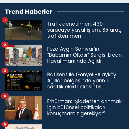
Trend Haberler
1
Trafik denetimleri: 430
sürücüye yasal işlem, 35 araç
trafikten men
2
Feza Aygın Sanıvar’ın
“Babamın Oltası” Sergisi Ercan
Havalimanı’nda Açıldı
3
Batıkent ile Gönyeli-Alayköy
Ağıllar bölgesinde yarın 6
saatlik elektrik kesintisi…
4
Erhürman: “Şiddetten arınmak
için bütünsel politikaları
konuşmamız gerekiyor”
5