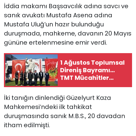
İddia makamı Başsavcılık adına savcı ve
sanık avukatı Mustafa Asena adına
Mustafa Uluğ’un hazır bulunduğu
duruşmada, mahkeme, davanın 20 Mayıs
gününe ertelenmesine emir verdi.
1 Ağustos Toplumsal
Direniş Bayramı...
TMT Mücahitler
Derneği’nde tören
düzenlendi
İki tanığın dinlendiği Güzelyurt Kaza
Mahkemesi’ndeki ilk tahkikat
duruşmasında sanık M.B.S., 20 davadan
itham edilmişti.