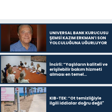
UNIVERSAL BANK KURUCUSU
ŞEMSİ KAZIM ERKMAN’I SON
YOLCULUĞUNA UĞURLUYOR
İncirli: “Yaşlıların kaliteli ve
erişilebilir bakım hizmeti
alması en temel
önceliğimiz”
KIB-TEK: “Ot temizliğiyle
ilgili iddialar doğru değil"