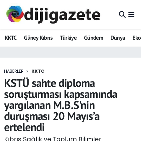
ADVERTORIAL
Hava Durumu
KKTC
Güney Kıbrıs
Türkiye
Gündem
Dünya
Ek
Dijigazete
Trafik Durumu
Dünya
Süper Lig Puan Durumu ve Fikstür
HABERLER
KKTC
Eğitim
Tüm Manşetler
KSTÜ sahte diploma
Ekonomi
Son Dakika Haberleri
soruşturması kapsamında
yargılanan M.B.S'nin
Foto Galeri
Haber Arşivi
duruşması 20 Mayıs’a
GEZİ
ertelendi
Güncel
Kıbrıs Sağlık ve Toplum Bilimleri