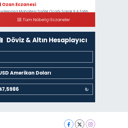
Ozan Eczanesi
iyalepaşa Mahallesi Sağlık Ocağı Sokak 9 A Fatih
ultan ASM Yanı
Tüm Nöbetçi Eczaneler
0 (212) 297 30 13
Yol Tarifi Al
Döviz & Altın Hesaplayıcı
₺