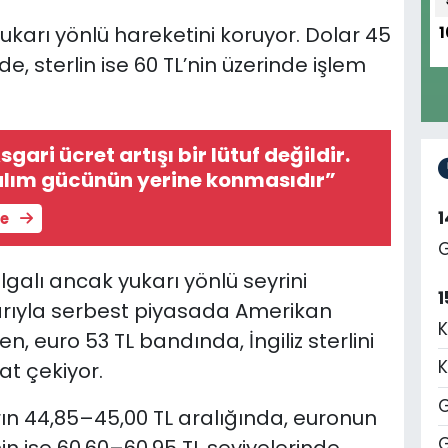
ukarı yönlü hareketini koruyor. Dolar 45
1
de, sterlin ise 60 TL’nin üzerinde işlem
gari ücret artışı bir lütuf değildir.
alım gücünün yerine konmasıdır”
le
G
lgalı ancak yukarı yönlü seyrini
1
ibarıyla serbest piyasada Amerikan
K
n, euro 53 TL bandında, İngiliz sterlini
K
at çekiyor.
G
ın 44,85–45,00 TL aralığında, euronun
G