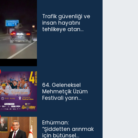
Trafik güvenliği ve
insan hayatını
tehlikeye atan
sürücü ve yolcuya
ceza...
64. Geleneksel
Mehmetçik Üzüm
Festivali yarın
başlıyor
Erhürman:
“Şiddetten arınmak
için bütünsel