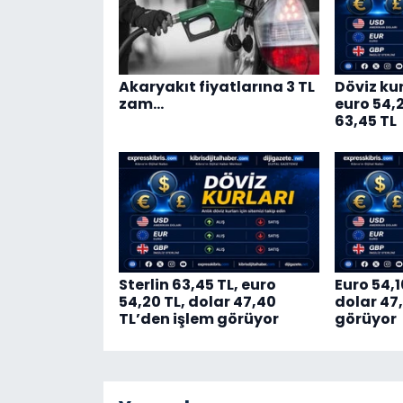
Akaryakıt fiyatlarına 3 TL
Döviz kur
zam…
euro 54,20
63,45 TL
Sterlin 63,45 TL, euro
Euro 54,1
54,20 TL, dolar 47,40
dolar 47
TL’den işlem görüyor
görüyor