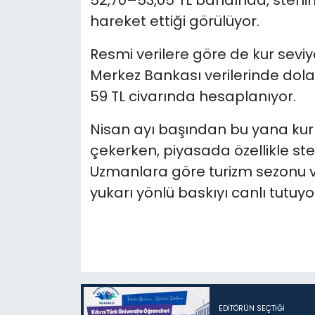
52,70–53,05 TL bandında, sterlin
hareket ettiği görülüyor.
Resmi verilere göre de kur sevi
Merkez Bankası
verilerinde dolar
59 TL civarında hesaplanıyor.
Nisan ayı başından bu yana kur 
çekerken, piyasada özellikle ste
Uzmanlara göre turizm sezonu v
yukarı yönlü baskıyı canlı tutuyo
EDITÖRÜN SEÇTIĞI