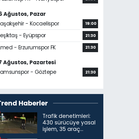
6 Ağustos, Pazar
aşakşehir - Kocaelispor
19:00
eşiktaş - Eyüpspor
21:30
med - Erzurumspor FK
21:30
7 Ağustos, Pazartesi
amsunspor - Göztepe
21:30
Trend Haberler
Trafik denetimleri:
430 sürücüye yasal
işlem, 35 araç
trafikten men