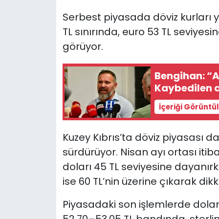
Serbest piyasada döviz kurları y
SAĞLIK
TL sınırında, euro 53 TL seviyesin
görüyor.
Spor
Teknoloji
Bengihan: “As
Kaybedilen 
TÜRKiYE
İçeriği Görüntü
Video Galeri
Kuzey Kıbrıs’ta döviz piyasası da
YAŞAM
sürdürüyor. Nisan ayı ortası it
doları 45 TL seviyesine dayanırke
Yazarlar
ise 60 TL’nin üzerine çıkarak dikk
Piyasadaki son işlemlerde dolar