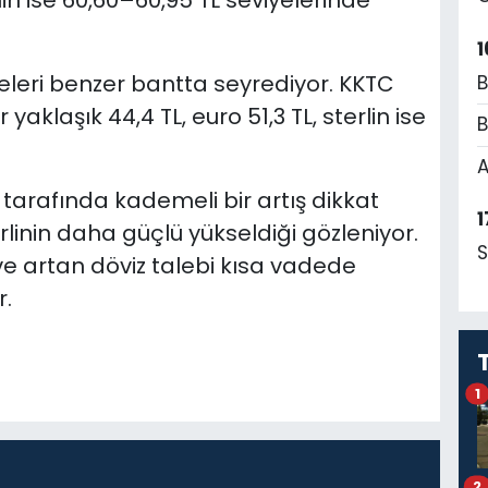
in ise 60,60–60,95 TL seviyelerinde
1
yeleri benzer bantta seyrediyor.
KKTC
B
 yaklaşık 44,4 TL, euro 51,3 TL, sterlin ise
B
A
tarafında kademeli bir artış dikkat
1
rlinin daha güçlü yükseldiği gözleniyor.
S
e artan döviz talebi kısa vadede
r.
1
2