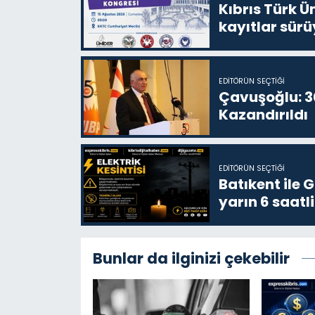
Kıbrıs Türk Ü
kayıtlar sürü
EDITÖRÜN SEÇTIĞI
Çavuşoğlu: 30
Kazandırıldı
EDITÖRÜN SEÇTIĞI
Batıkent ile 
yarın 6 saatli
Bunlar da ilginizi çekebilir