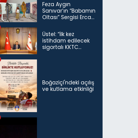
Feza Aygın
Sanıvar’ın “Babamın
Oltası” Sergisi Ercan
Havalimanı’nda
Açıldı
Üstel: “İlk kez
istihdam edilecek
sigortalı KKTC
vatandaşları için
maaş desteğini 35
bin TL'ye çıkardık”
Boğaziçi'ndeki açılış
ve kutlama etkinliği