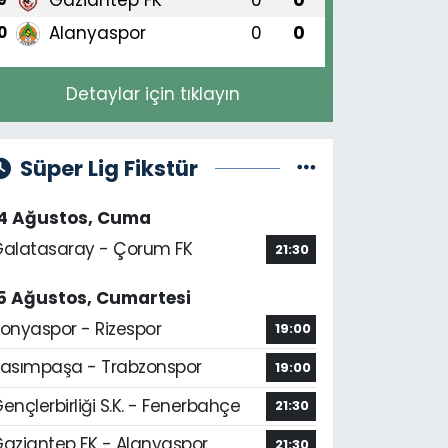
Alanyaspor
0
0
0
Detaylar için tıklayın
Süper Lig Fikstür
14 Ağustos, Cuma
alatasaray - Çorum FK
21:30
5 Ağustos, Cumartesi
onyaspor - Rizespor
19:00
asımpaşa - Trabzonspor
19:00
ençlerbirliği S.K. - Fenerbahçe
21:30
aziantep FK - Alanyaspor
21:30