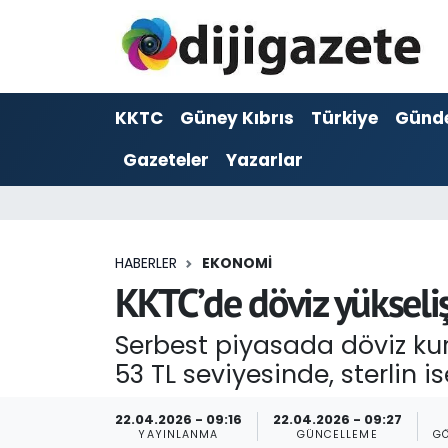
ADVERTORIAL
Hava Durumu
KKTC
Güney Kıbrıs
Türkiye
Günd
Dijigazete
Trafik Durumu
Gazeteler
Yazarlar
Dünya
Süper Lig Puan Durumu ve Fikstür
Eğitim
Tüm Manşetler
HABERLER
EKONOMI
Ekonomi
Son Dakika Haberleri
KKTC’de döviz yükseliş
Foto Galeri
Haber Arşivi
Serbest piyasada döviz kurl
53 TL seviyesinde, sterlin i
GEZİ
22.04.2026 - 09:16
22.04.2026 - 09:27
Güncel
YAYINLANMA
GÜNCELLEME
G