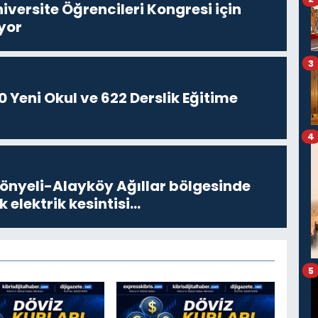
niversite Öğrencileri Kongresi için
yor
3
 Yeni Okul ve 622 Derslik Eğitime
4
Gönyeli-Alayköy Ağıllar bölgesinde
k elektrik kesintisi…
5