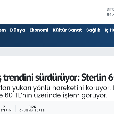
64.
DO
47,
EU
55,
em
Dünya
Ekonomi
Kültür Sanat
Sağlık
İç H
STE
64,
GRA
651
BİS
13.
 trendini sürdürüyor: Sterlin 6
arı yukarı yönlü hareketini koruyor. D
se 60 TL’nin üzerinde işlem görüyor.
7
1 DK
ÖSTERIM
OKUNMA SÜRESI