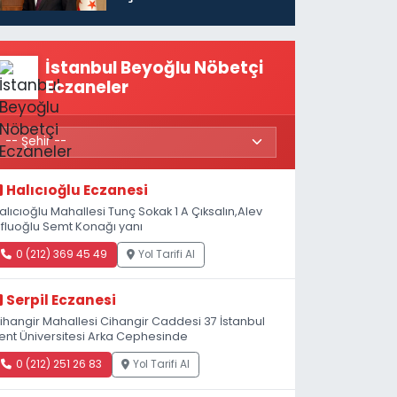
politikaları
konuşmamız
gerekiyor”
İstanbul Beyoğlu Nöbetçi
Eczaneler
Halıcıoğlu Eczanesi
alıcıoğlu Mahallesi Tunç Sokak 1 A Çıksalın,Alev
fluoğlu Semt Konağı yanı
0 (212) 369 45 49
Yol Tarifi Al
Serpil Eczanesi
ihangir Mahallesi Cihangir Caddesi 37 İstanbul
ent Üniversitesi Arka Cephesinde
0 (212) 251 26 83
Yol Tarifi Al