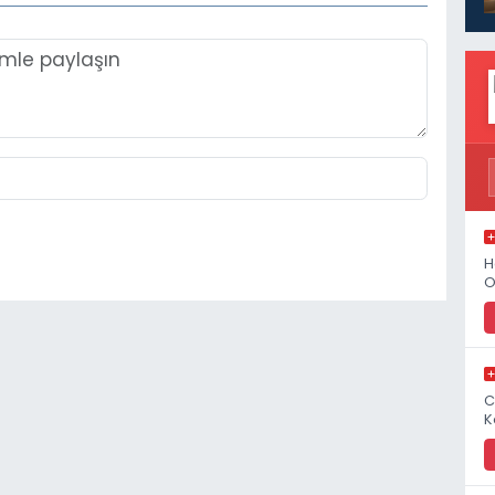
H
O
C
K