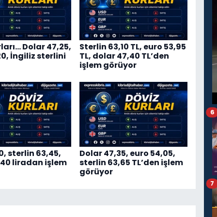
ları… Dolar 47,25,
Sterlin 63,10 TL, euro 53,95
, İngiliz sterlini
TL, dolar 47,40 TL’den
işlem görüyor
6
0, sterlin 63,45,
Dolar 47,35, euro 54,05,
,40 liradan işlem
sterlin 63,65 TL’den işlem
görüyor
7