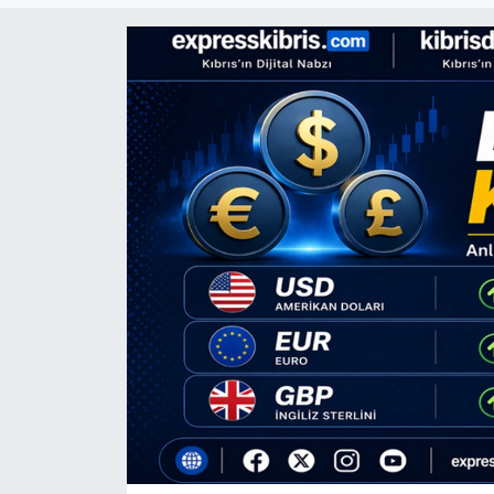
Gündem
KKTC
KKTC YEREL SEÇİM 2018
Kültür Sanat
Magazin
Moda
Nöbetçi Eczaneler
Otomobil Dünyası
Politika