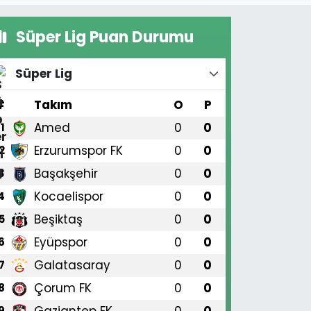
Süper Lig Puan Durumu
Süper Lig
#
Takım
O
P
Amed
0
0
1
Erzurumspor FK
0
0
2
Başakşehir
0
0
3
Kocaelispor
0
0
4
Beşiktaş
0
0
5
Eyüpspor
0
0
6
Galatasaray
0
0
7
Çorum FK
0
0
8
Gaziantep FK
0
0
9