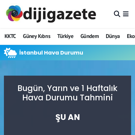
ADVERTORIAL
Hava Durumu
KKTC
Güney Kıbrıs
Türkiye
Gündem
Dünya
Ek
Dijigazete
Trafik Durumu
İstanbul Hava Durumu
Dünya
Süper Lig Puan Durumu ve Fikstür
Eğitim
Tüm Manşetler
Ekonomi
Son Dakika Haberleri
Bugün, Yarın ve 1 Haftalık
Hava Durumu Tahmini
Foto Galeri
Haber Arşivi
ŞU AN
GEZİ
Güncel