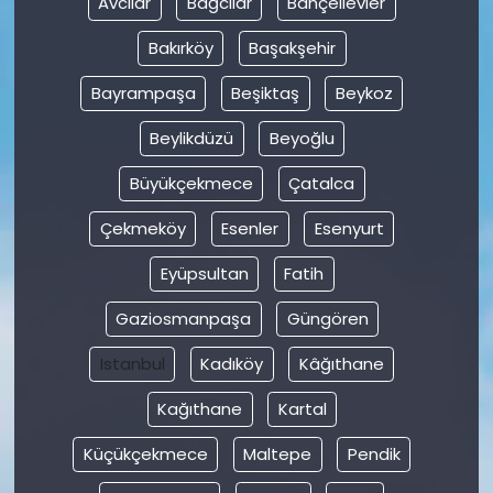
Avcılar
Bağcılar
Bahçelievler
Bakırköy
Başakşehir
SAĞLIK
Bayrampaşa
Beşiktaş
Beykoz
Spor
Beylikdüzü
Beyoğlu
Teknoloji
Büyükçekmece
Çatalca
TÜRKiYE
Çekmeköy
Esenler
Esenyurt
Eyüpsultan
Fatih
Video Galeri
Gaziosmanpaşa
Güngören
YAŞAM
Istanbul
Kadıköy
Kâğıthane
Yazarlar
Kağıthane
Kartal
Küçükçekmece
Maltepe
Pendik