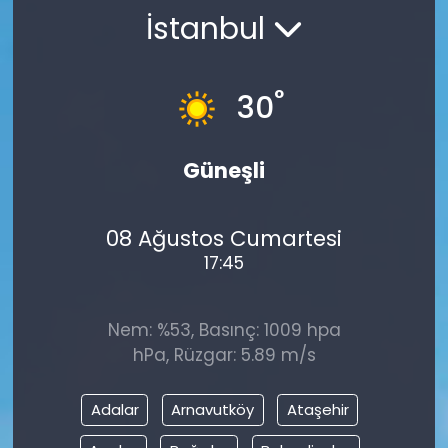
İstanbul
Gündem
KKTC
°
30
KKTC YEREL SEÇİM 2018
Güneşli
Kültür Sanat
08 Ağustos Cumartesi
Magazin
17:45
Moda
Nem: %53, Basınç: 1009 hpa
Nöbetçi Eczaneler
hPa, Rüzgar: 5.89 m/s
Otomobil Dünyası
Adalar
Arnavutköy
Ataşehir
Politika