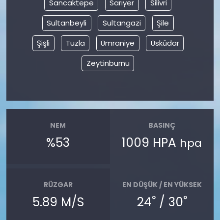
Sancaktepe
Sarıyer
Silivri
Sultanbeyli
Sultangazi
Şile
Şişli
Tuzla
Ümraniye
Üsküdar
Zeytinburnu
NEM
BASINÇ
%53
1009 HPA
hpa
RÜZGAR
EN DÜŞÜK / EN YÜKSEK
°
°
5.89 M/S
24
/ 30