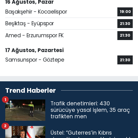
16 Ağustos, Pazar
Başakşehir - Kocaelispor
19:00
Beşiktaş - Eyüpspor
21:30
Amed - Erzurumspor FK
21:30
17 Ağustos, Pazartesi
Samsunspor - Göztepe
21:30
Trend Haberler
1
Trafik denetimleri: 430
sürücüye yasal işlem, 35 araç
trafikten men
2
Üstel: “Guterres’in Kıbrıs