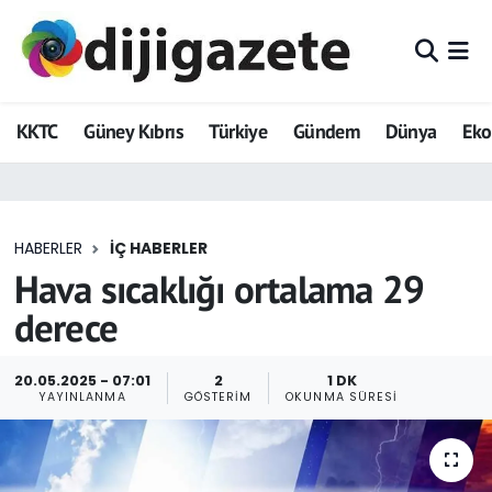
ADVERTORIAL
Hava Durumu
KKTC
Güney Kıbrıs
Türkiye
Gündem
Dünya
Ek
Dijigazete
Trafik Durumu
Dünya
Süper Lig Puan Durumu ve Fikstür
HABERLER
İÇ HABERLER
Eğitim
Tüm Manşetler
Hava sıcaklığı ortalama 29
Ekonomi
Son Dakika Haberleri
derece
Foto Galeri
Haber Arşivi
20.05.2025 - 07:01
2
1 DK
YAYINLANMA
GÖSTERIM
OKUNMA SÜRESI
GEZİ
Güncel