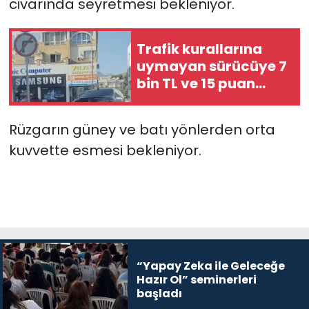
civarında seyretmesi bekleniyor.
SAĞLIK
Trafik kurallarına
uymayan sürücüye 7
Spor
bin TL ve 15 puan
ceza…
Teknoloji
Rüzgarın güney ve batı yönlerden orta
TÜRKiYE
kuvvette esmesi bekleniyor.
Video Galeri
YAŞAM
Yazarlar
“Yapay Zeka ile Geleceğe
Hazır Ol” seminerleri
başladı