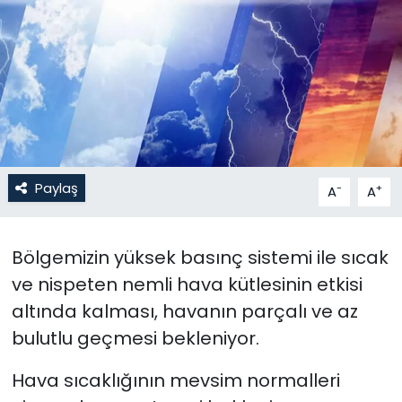
Gündem
KKTC
KKTC YEREL SEÇİM 2018
Kültür Sanat
Paylaş
-
+
A
A
Magazin
Bölgemizin yüksek basınç sistemi ile sıcak
Moda
ve nispeten nemli hava kütlesinin etkisi
Nöbetçi Eczaneler
altında kalması, havanın parçalı ve az
bulutlu geçmesi bekleniyor.
Otomobil Dünyası
Hava sıcaklığının mevsim normalleri
Politika