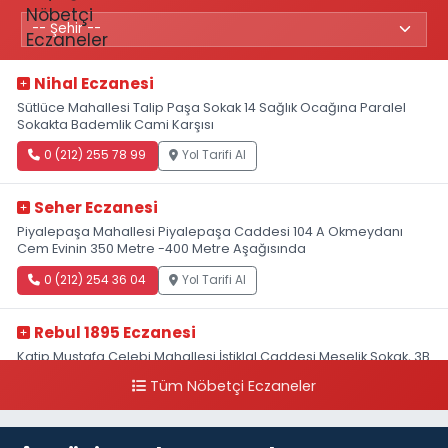
Nihal Eczanesi
Sütlüce Mahallesi Talip Paşa Sokak 14 Sağlık Ocağına Paralel
Sokakta Bademlik Cami Karşısı
0 (212) 255 78 99
Yol Tarifi Al
Seher Eczanesi
Piyalepaşa Mahallesi Piyalepaşa Caddesi 104 A Okmeydanı
Cem Evinin 350 Metre -400 Metre Aşağısında
0 (212) 254 36 04
Yol Tarifi Al
Rebul 1895 Eczanesi
Katip Mustafa Çelebi Mahallesi İstiklal Caddesi Meşelik Sokak, 3B
Akbank Sanat karşısı, Fransız Konsolosluğu Çaprazı
Tüm Nöbetçi Eczaneler
0 (212) 243 69 36
Yol Tarifi Al