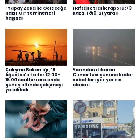
“Yapay Zeka ile Geleceğe
Haftalık trafik raporu:73
Hazır Ol” seminerleri
kaza, 1 ölü, 21 yaralı
başladı
Çalışma Bakanlığı, 15
Yarından itibaren
Ağustos’a kadar 12.00-
Cumartesi gününe kadar
16.00 saatleri arasında
sabahları yer yer sis
güneş altında çalışmayı
olacak
yasakladı