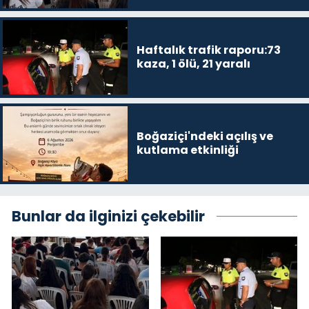
Haftalık trafik raporu:73
kaza, 1 ölü, 21 yaralı
Boğaziçi'ndeki açılış ve
kutlama etkinliği
Bunlar da ilginizi çekebilir