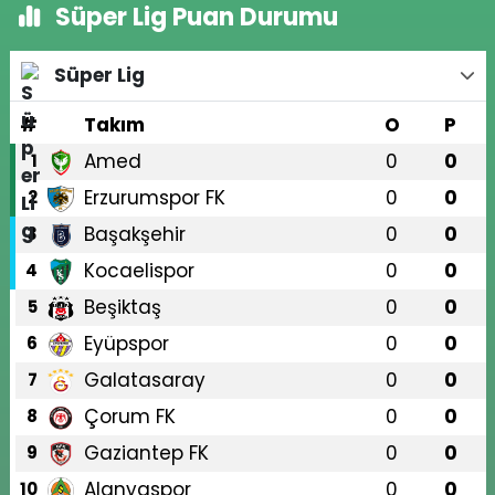
Süper Lig Puan Durumu
Süper Lig
#
Takım
O
P
Amed
0
0
1
Erzurumspor FK
0
0
2
Başakşehir
0
0
3
Kocaelispor
0
0
4
Beşiktaş
0
0
5
Eyüpspor
0
0
6
Galatasaray
0
0
7
Çorum FK
0
0
8
Gaziantep FK
0
0
9
Alanyaspor
0
0
10