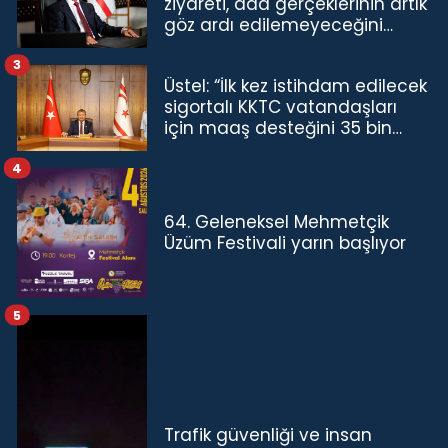
ziyareti, ada gerçeklerinin artık
göz ardı edilemeyeceğini
göstermiştir”
3
Üstel: “İlk kez istihdam edilecek
sigortalı KKTC vatandaşları
için maaş desteğini 35 bin
TL'ye çıkardık”
4
64. Geleneksel Mehmetçik
Üzüm Festivali yarın başlıyor
5
Trafik güvenliği ve insan