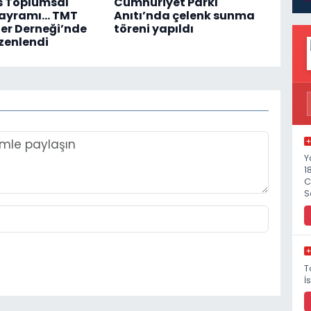
s Toplumsal
Cumhuriyet Parkı
Bayramı... TMT
Anıtı’nda çelenk sunma
er Derneği’nde
töreni yapıldı
zenlendi
Y
1
C
S
T
İ