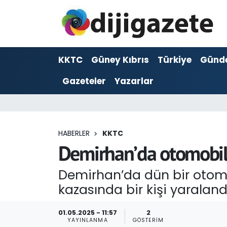
ADVERTORIAL
Hava Durumu
KKTC
Güney Kıbrıs
Türkiye
Günd
Dijigazete
Trafik Durumu
Gazeteler
Yazarlar
Dünya
Süper Lig Puan Durumu ve Fikstür
Eğitim
Tüm Manşetler
HABERLER
KKTC
Ekonomi
Son Dakika Haberleri
Demirhan’da otomobil i
Foto Galeri
Haber Arşivi
Demirhan’da dün bir otomo
kazasında bir kişi yaralandı
GEZİ
01.05.2025 - 11:57
2
Güncel
YAYINLANMA
GÖSTERIM