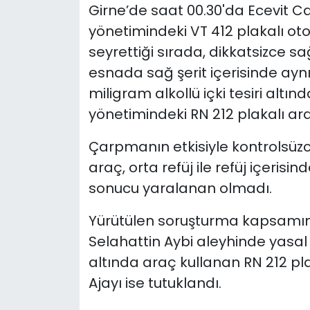
Girne’de saat 00.30'da Ecevit Ca
yönetimindeki VT 412 plakalı ot
seyrettiği sırada, dikkatsizce sağ
esnada sağ şerit içerisinde ayn
miligram alkollü içki tesiri altı
yönetimindeki RN 212 plakalı ar
Çarpmanın etkisiyle kontrolsüz
araç, orta refüj ile refüj içeris
sonucu yaralanan olmadı.
Yürütülen soruşturma kapsamınd
Selahattin Aybi aleyhinde yasal iş
altında araç kullanan RN 212 p
Ajayı ise tutuklandı.