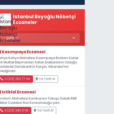
İstanbul Beyoğlu Nöbetçi
Eczaneler
Kasımpaşa Eczanesi
ahya Kahya Mahallesi Kasımpaşa Bostanı Sokak
8A Mutfak Ekipmanları Satan Dükkanların Olduğu
addede Denizbank'ın Karşısı, Albaraka'nın
okağında
0 (212) 253 77 44
Yol Tarifi Al
Istiklal Eczanesi
omtom Mahallesi Kumbaracı Yokuşu Sokak 68B
stiklal Caddesi Rus Konsolosluğu yanı
0 (212) 243 21 15
Yol Tarifi Al