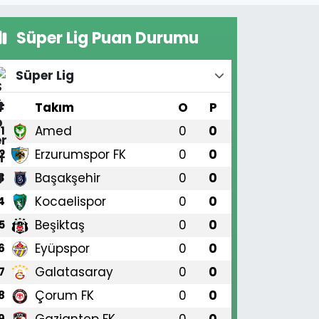
Süper Lig Puan Durumu
Süper Lig
#
Takım
O
P
Amed
0
0
1
Erzurumspor FK
0
0
2
Başakşehir
0
0
3
Kocaelispor
0
0
4
Beşiktaş
0
0
5
Eyüpspor
0
0
6
Galatasaray
0
0
7
Çorum FK
0
0
8
Gaziantep FK
0
0
9