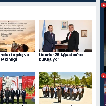
6
ndeki açılış ve
Liderler 26 Ağustos'ta
etkinliği
buluşuyor
7