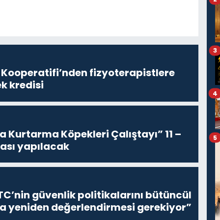
3
 Kooperatifi’nden fizyoterapistlere
k kredisi
4
 Kurtarma Köpekleri Çalıştayı” 11 –
5
rası yapılacak
C’nin güvenlik politikalarını bütüncül
la yeniden değerlendirmesi gerekiyor”