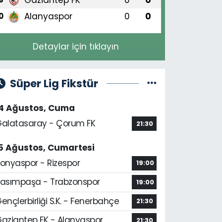
Alanyaspor
0
0
0
Detaylar için tıklayın
Süper Lig Fikstür
14 Ağustos, Cuma
alatasaray - Çorum FK
21:30
5 Ağustos, Cumartesi
onyaspor - Rizespor
19:00
asımpaşa - Trabzonspor
19:00
ençlerbirliği S.K. - Fenerbahçe
21:30
aziantep FK - Alanyaspor
21:30