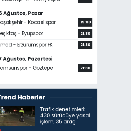
6 Ağustos, Pazar
aşakşehir - Kocaelispor
19:00
eşiktaş - Eyüpspor
21:30
med - Erzurumspor FK
21:30
7 Ağustos, Pazartesi
amsunspor - Göztepe
21:30
Trend Haberler
Trafik denetimleri:
430 sürücüye yasal
işlem, 35 araç
trafikten men