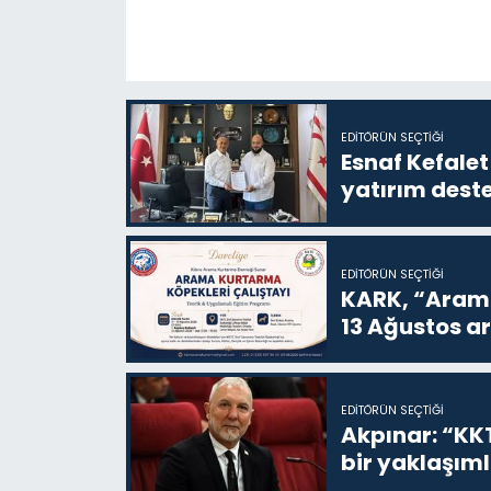
EDITÖRÜN SEÇTIĞI
Esnaf Kefalet
yatırım deste
EDITÖRÜN SEÇTIĞI
KARK, “Arama
13 Ağustos a
EDITÖRÜN SEÇTIĞI
Akpınar: “KKT
bir yaklaşım