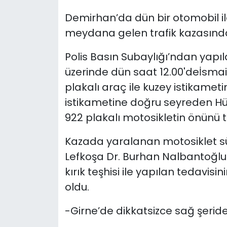
Demirhan’da dün bir otomobil i
SAĞLIK
meydana gelen trafik kazasında 
Spor
Polis Basın Subaylığı’ndan yapı
üzerinde dün saat 12.00'deİsmai
Teknoloji
plakalı araç ile kuzey istikameti
TÜRKiYE
istikametine doğru seyreden Hü
922 plakalı motosikletin önünü 
Video Galeri
Kazada yaralanan motosiklet sür
YAŞAM
Lefkoşa Dr. Burhan Nalbantoğlu
kırık teşhisi ile yapılan tedavisi
Yazarlar
oldu.
-Girne’de dikkatsizce sağ şeri