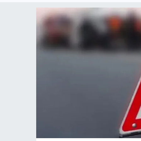
Gündem
KKTC
KKTC YEREL SEÇİM 2018
Kültür Sanat
Magazin
Moda
Nöbetçi Eczaneler
Otomobil Dünyası
Politika