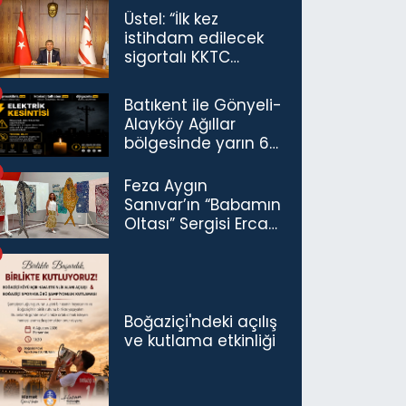
Üstel: “İlk kez
istihdam edilecek
sigortalı KKTC
vatandaşları için
maaş desteğini 35
Batıkent ile Gönyeli-
bin TL'ye çıkardık”
Alayköy Ağıllar
bölgesinde yarın 6
saatlik elektrik
kesintisi…
Feza Aygın
Sanıvar’ın “Babamın
Oltası” Sergisi Ercan
Havalimanı’nda
Açıldı
Boğaziçi'ndeki açılış
ve kutlama etkinliği