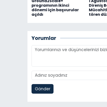
Ground2Scale+
1 Ağusto
programının ikinci
Direniş 
dönemi için başvurular
Mücahitl
açıldı
tören dü
Yorumlar
Gönder