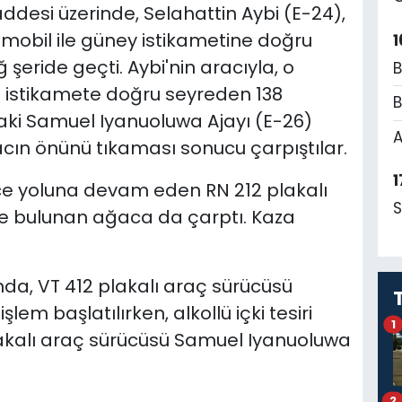
ddesi üzerinde, Selahattin Aybi (E-24),
omobil ile güney istikametine doğru
1
 şeride geçti. Aybi'nin aracıyla, o
B
ı istikamete doğru seyreden 138
B
ndaki Samuel Iyanuoluwa Ajayı (E-26)
A
acın önünü tıkaması sonucu çarpıştılar.
1
ce yoluna devam eden RN 212 plakalı
S
inde bulunan ağaca da çarptı. Kaza
a, VT 412 plakalı araç sürücüsü
lem başlatılırken, alkollü içki tesiri
1
lakalı araç sürücüsü Samuel Iyanuoluwa
2