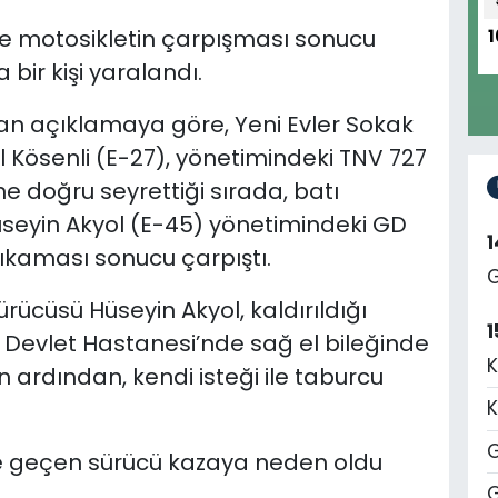
le motosikletin çarpışması sonucu
1
bir kişi yaralandı.
lan açıklamaya göre, Yeni Evler Sokak
l Kösenli (E-27), yönetimindeki TNV 727
ne doğru seyrettiği sırada, batı
seyin Akyol (E-45) yönetimindeki GD
tıkaması sonucu çarpıştı.
G
ücüsü Hüseyin Akyol, kaldırıldığı
1
 Devlet Hastanesi’nde sağ el bileğinde
K
nin ardından, kendi isteği ile taburcu
K
G
de geçen sürücü kazaya neden oldu
G