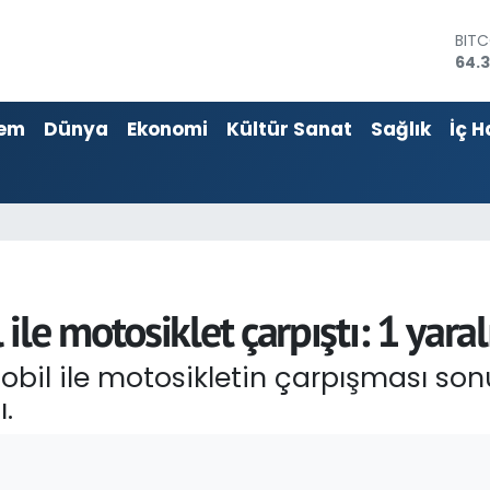
DOL
47,
EUR
55,
em
Dünya
Ekonomi
Kültür Sanat
Sağlık
İç H
STER
64,1
GRA
6574
BİST
13.8
BIT
64.
le motosiklet çarpıştı: 1 yaral
bil ile motosikletin çarpışması so
.