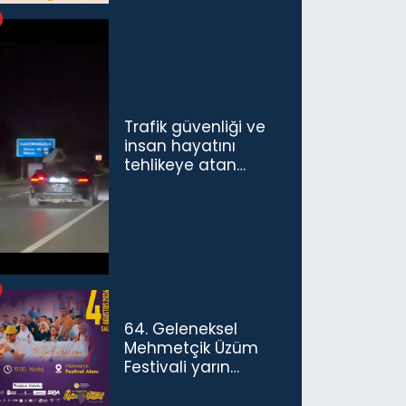
Trafik güvenliği ve
insan hayatını
tehlikeye atan
sürücü ve yolcuya
ceza...
64. Geleneksel
Mehmetçik Üzüm
Festivali yarın
başlıyor