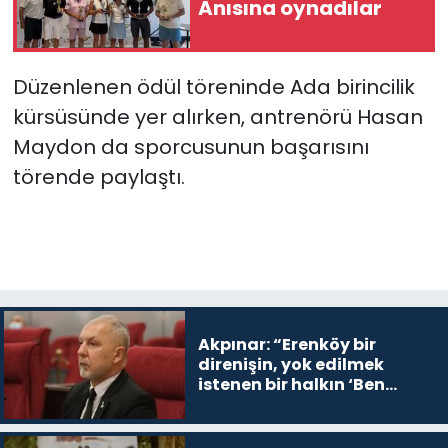
Anısına oynadılar
Düzenlenen ödül töreninde Ada birincilik
kürsüsünde yer alırken, antrenörü Hasan
Maydon da sporcusunun başarısını
törende paylaştı.
Akpınar: “Erenköy bir
direnişin, yok edilmek
istenen bir halkın ‘Ben
buradayım ve var olmaya
devam edeceğim’ dediği
yer