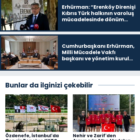
Erhürman: “Erenköy Direnişi
Kıbrıs Türk halkının varoluş
mücadelesinde dönüm
noktalarından biri”
Cumhurbaşkanı Erhürman,
Milli Mücadele Vakfı
başkanı ve yönetim kurulu
üyelerini kabul etti
Bunlar da ilginizi çekebilir
Özdenefe, İstanbul'da
Nehir ve Zarif'den