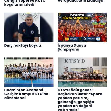
Cengiz Topel ve KKTC
Avrupada Altın Madalya
koşularını izledi
Dinç noktayı koydu
İspanya Dünya
Şampiyonu
Badminton Akademi
KTSYD ödül gecesi...
Gelişim Kampı KKTC'de
Başbakan Üstel: “Spora
düzenlendi
yapılan yatırım,
geleceğe, gençliğe
yapılan en değerli
yatırımdır”