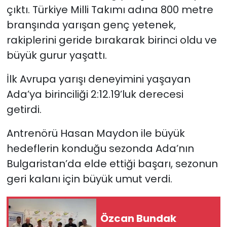
çıktı. Türkiye Milli Takımı adına 800 metre
SAĞLIK
branşında yarışan genç yetenek,
rakiplerini geride bırakarak birinci oldu ve
Spor
büyük gurur yaşattı.
Teknoloji
İlk Avrupa yarışı deneyimini yaşayan
Ada’ya birinciliği 2:12.19’luk derecesi
TÜRKiYE
getirdi.
Video Galeri
Antrenörü Hasan Maydon ile büyük
hedeflerin konduğu sezonda Ada’nın
YAŞAM
Bulgaristan’da elde ettiği başarı, sezonun
geri kalanı için büyük umut verdi.
Yazarlar
Özcan Bundak