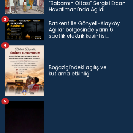
“Babamın Oltası” Sergisi Ercan
Havalimanı’nda Açıldı
3
Batıkent ile Gönyeli-Alayköy
Ağıllar bölgesinde yarın 6
saatlik elektrik kesintisi…
4
Boğaziçi'ndeki açılış ve
kutlama etkinliği
5