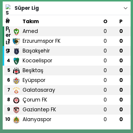
Süper Lig
#
Takım
O
P
Amed
0
0
1
Erzurumspor FK
0
0
2
Başakşehir
0
0
3
Kocaelispor
0
0
4
Beşiktaş
0
0
5
Eyüpspor
0
0
6
Galatasaray
0
0
7
Çorum FK
0
0
8
Gaziantep FK
0
0
9
Alanyaspor
0
0
10