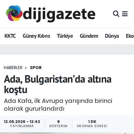
ADVERTORIAL
Hava Durumu
KKTC
Güney Kıbrıs
Türkiye
Gündem
Dünya
Ek
Dijigazete
Trafik Durumu
Dünya
Süper Lig Puan Durumu ve Fikstür
HABERLER
SPOR
Eğitim
Tüm Manşetler
Ada, Bulgaristan’da altına
Ekonomi
Son Dakika Haberleri
koştu
Foto Galeri
Haber Arşivi
Ada Kafa, ilk Avrupa yarışında birinci
olarak gururlandırdı
GEZİ
12.05.2026 - 12:42
9
1 DK
YAYINLANMA
GÖSTERIM
OKUNMA SÜRESI
Güncel