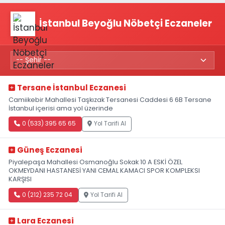
İstanbul Beyoğlu Nöbetçi Eczaneler
Tersane İstanbul Eczanesi
Camiikebir Mahallesi Taşkızak Tersanesi Caddesi 6 6B Tersane
İstanbul içerisi ama yol üzerinde
0 (533) 395 65 65
Yol Tarifi Al
Güneş Eczanesi
Piyalepaşa Mahallesi Osmanoğlu Sokak 10 A ESKİ ÖZEL
OKMEYDANI HASTANESİ YANI CEMAL KAMACI SPOR KOMPLEKSI
KARŞISI
0 (212) 235 72 04
Yol Tarifi Al
Lara Eczanesi