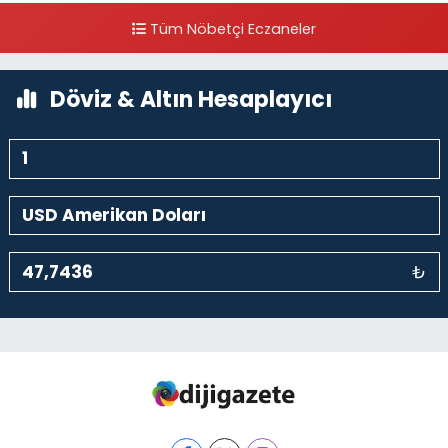
Cihangir Mahallesi Sıraselviler Caddesi 73 A TAKSİM İLK YARDIM
Tüm Nöbetçi Eczaneler
HASTANESİ KARŞISI
0 (212) 293 90 86
Yol Tarifi Al
Döviz & Altın Hesaplayıcı
₺