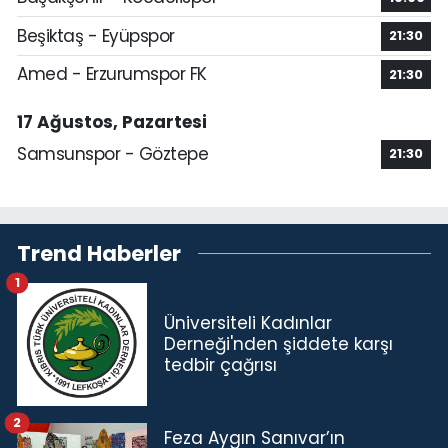
Beşiktaş - Eyüpspor
21:30
Amed - Erzurumspor FK
21:30
17 Ağustos, Pazartesi
Samsunspor - Göztepe
21:30
Trend Haberler
1
Üniversiteli Kadınlar
Derneği'nden şiddete karşı
tedbir çağrısı
2
Feza Aygın Sanıvar’ın