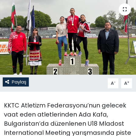
Gündem
KKTC
KKTC YEREL SEÇİM 2018
Kültür Sanat
Magazin
Paylaş
-
+
A
A
Moda
Nöbetçi Eczaneler
KKTC Atletizm Federasyonu’nun gelecek
vaat eden atletlerinden Ada Kafa,
Otomobil Dünyası
Bulgaristan’da düzenlenen U18 Mladost
International Meeting yarışmasında piste
Politika