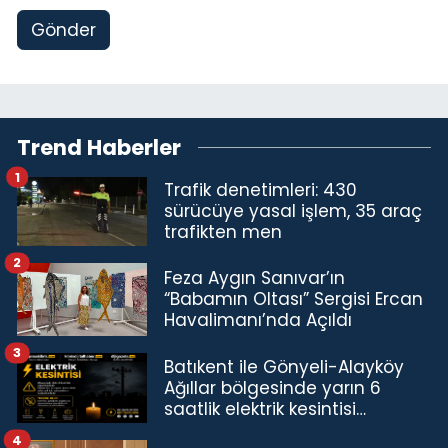
Gönder
Trend Haberler
1
Trafik denetimleri: 430
sürücüye yasal işlem, 35 araç
trafikten men
2
Feza Aygın Sanıvar’ın
“Babamın Oltası” Sergisi Ercan
Havalimanı’nda Açıldı
3
Batıkent ile Gönyeli-Alayköy
Ağıllar bölgesinde yarın 6
saatlik elektrik kesintisi…
4