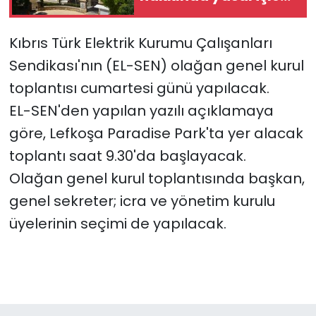
başlatıldı
SAĞLIK
Kıbrıs Türk Elektrik Kurumu Çalışanları
Sendikası'nın (EL-SEN) olağan genel kurul
Spor
toplantısı cumartesi günü yapılacak.
Teknoloji
EL-SEN'den yapılan yazılı açıklamaya
göre, Lefkoşa Paradise Park'ta yer alacak
TÜRKiYE
toplantı saat 9.30'da başlayacak.
Video Galeri
Olağan genel kurul toplantısında başkan,
genel sekreter; icra ve yönetim kurulu
YAŞAM
üyelerinin seçimi de yapılacak.
Yazarlar