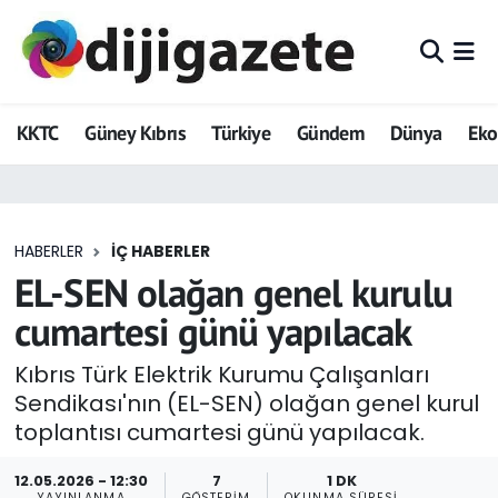
ADVERTORIAL
Hava Durumu
KKTC
Güney Kıbrıs
Türkiye
Gündem
Dünya
Ek
Dijigazete
Trafik Durumu
Dünya
Süper Lig Puan Durumu ve Fikstür
HABERLER
İÇ HABERLER
Eğitim
Tüm Manşetler
EL-SEN olağan genel kurulu
Ekonomi
Son Dakika Haberleri
cumartesi günü yapılacak
Foto Galeri
Haber Arşivi
Kıbrıs Türk Elektrik Kurumu Çalışanları
Sendikası'nın (EL-SEN) olağan genel kurul
GEZİ
toplantısı cumartesi günü yapılacak.
Güncel
12.05.2026 - 12:30
7
1 DK
YAYINLANMA
GÖSTERIM
OKUNMA SÜRESI