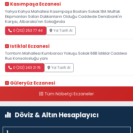
Kasımpaşa Eczanesi
Yahya Kahya Mahallesi Kasımpaşa Bostanı Sokak 18A Mutfak
Ekipmanları Satan Dükkanların Olduğu Caddede Denizbank'ın
Karşısı, Albaraka'nın Sokağında
0 (212) 253 77 44
Yol Tarifi Al
Istiklal Eczanesi
Tomtom Mahallesi Kumbaracı Yokuşu Sokak 68B İstiklal Caddesi
Rus Konsolosluğu yanı
0 (212) 243 21 15
Yol Tarifi Al
Güleryüz Eczanesi
Piripaşa Mahallesi Şaban Deresi Sokak 7 D Koç Müzesi Arkası-
Tüm Nöbetçi Eczaneler
kalaycıbahçe Meydana Doğru
0 (212) 369 95 85
Yol Tarifi Al
Döviz & Altın Hesaplayıcı