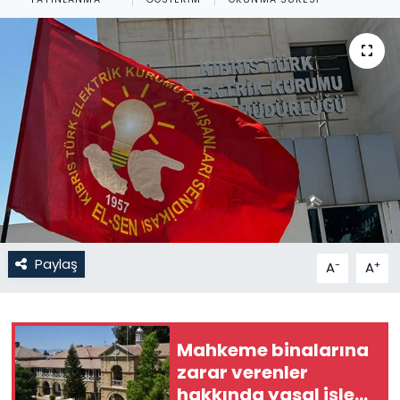
Gündem
KKTC
KKTC YEREL SEÇİM 2018
Kültür Sanat
Magazin
Moda
Paylaş
-
+
A
A
Nöbetçi Eczaneler
Mahkeme binalarına
Otomobil Dünyası
zarar verenler
hakkında yasal işlem
Politika