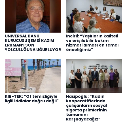
UNIVERSAL BANK
İncirli: “Yaşlıların kaliteli
KURUCUSU ŞEMSİ KAZIM
ve erişilebilir bakım
ERKMAN’I SON
hizmeti alması en temel
YOLCULUĞUNA UĞURLUYOR
önceliğimiz”
KIB-TEK: “Ot temizliğiyle
Hasipoğlu: “Kadın
ilgili iddialar doğru değil"
kooperatiflerinde
çalışanların sosyal
sigorta primlerinin
tamamını
karşılayacağız”