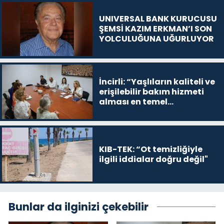
UNIVERSAL BANK KURUCUSU
ŞEMSİ KAZIM ERKMAN’I SON
YOLCULUĞUNA UĞURLUYOR
İncirli: “Yaşlıların kaliteli ve
erişilebilir bakım hizmeti
alması en temel
önceliğimiz”
KIB-TEK: “Ot temizliğiyle
ilgili iddialar doğru değil"
Bunlar da ilginizi çekebilir