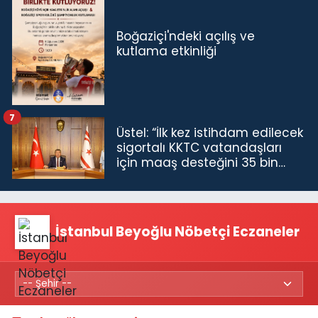
Boğaziçi'ndeki açılış ve
kutlama etkinliği
7
Üstel: “İlk kez istihdam edilecek
sigortalı KKTC vatandaşları
için maaş desteğini 35 bin
TL'ye çıkardık”
İstanbul Beyoğlu Nöbetçi Eczaneler