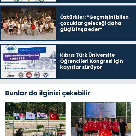
Öztürkler: “Geçmişini bilen
çocuklar geleceği daha
güçlü inşa eder”
Kıbrıs Türk Üniversite
Öğrencileri Kongresi için
kayıtlar sürüyor
Bunlar da ilginizi çekebilir