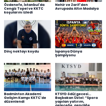
Özdenefe, İstanbul'da
Nehir ve Zarif'den
Cengiz Topel ve KKTC
Avrupada Altın Madalya
koşularını izledi
Dinç noktayı koydu
İspanya Dünya
Şampiyonu
Badminton Akademi
KTSYD ödül gecesi...
Gelişim Kampı KKTC'de
Başbakan Üstel: “Spora
düzenlendi
yapılan yatırım,
geleceğe, gençliğe