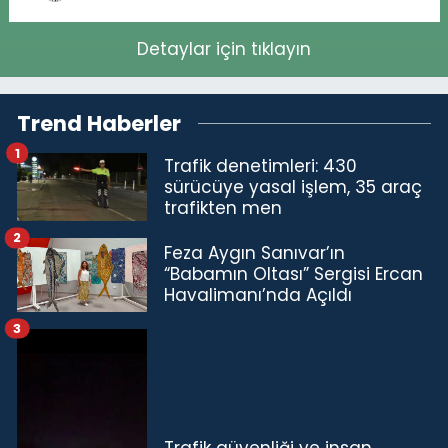
Detaylar için tıklayın
Trend Haberler
1
Trafik denetimleri: 430
sürücüye yasal işlem, 35 araç
trafikten men
2
Feza Aygın Sanıvar’ın
“Babamın Oltası” Sergisi Ercan
Havalimanı’nda Açıldı
3
Trafik güvenliği ve insan