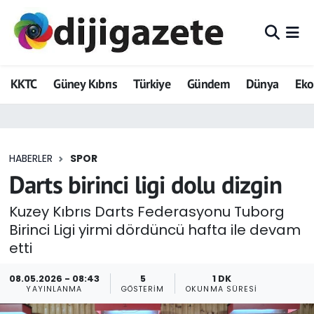
ADVERTORIAL
Hava Durumu
KKTC
Güney Kıbrıs
Türkiye
Gündem
Dünya
Ek
Dijigazete
Trafik Durumu
Dünya
Süper Lig Puan Durumu ve Fikstür
HABERLER
SPOR
Eğitim
Tüm Manşetler
Darts birinci ligi dolu dizgin
Ekonomi
Son Dakika Haberleri
Kuzey Kıbrıs Darts Federasyonu Tuborg
Birinci Ligi yirmi dördüncü hafta ile devam
Foto Galeri
Haber Arşivi
etti
GEZİ
08.05.2026 - 08:43
5
1 DK
YAYINLANMA
GÖSTERIM
OKUNMA SÜRESI
Güncel