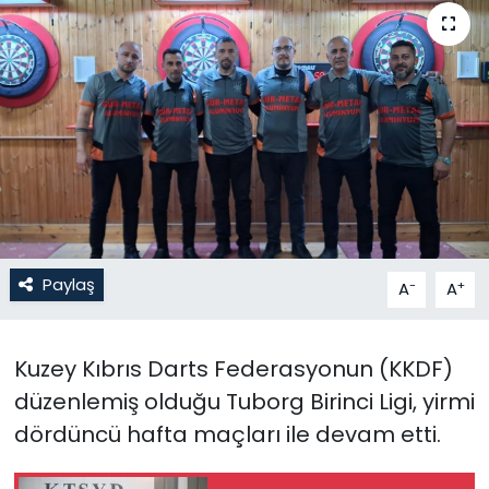
Gündem
KKTC
KKTC YEREL SEÇİM 2018
Kültür Sanat
Magazin
Paylaş
-
+
A
A
Moda
Kuzey Kıbrıs Darts Federasyonun (KKDF)
Nöbetçi Eczaneler
düzenlemiş olduğu Tuborg Birinci Ligi, yirmi
Otomobil Dünyası
dördüncü hafta maçları ile devam etti.
Politika