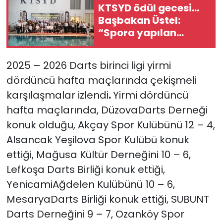
KTSYD ödül gecesi...
Başbakan Üstel:
SAĞLIK
“Spora yapılan
yatırım, geleceğe,
Spor
gençliğe yapılan en
2025 – 2026 Darts birinci ligi yirmi
değerli yatırımdır”
Teknoloji
dördüncü hafta maçlarında çekişmeli
karşılaşmalar izlendi
.
Yirmi dördüncü
TÜRKiYE
hafta maçlarında, DüzovaDarts Derneği
konuk olduğu, Akçay Spor Kulübünü 12 – 4,
Video Galeri
Alsancak Yeşilova Spor Kulübü konuk
YAŞAM
ettiği, Mağusa Kültür Derneğini 10 – 6,
Lefkoşa Darts Birliği konuk ettiği,
Yazarlar
YenicamiAğdelen Kulübünü 10 – 6,
MesaryaDarts Birliği konuk ettiği, SUBUNT
Darts Derneğini 9 – 7, Ozanköy Spor