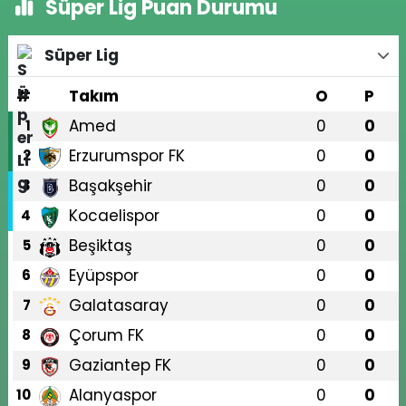
Süper Lig Puan Durumu
Süper Lig
#
Takım
O
P
Amed
0
0
1
Erzurumspor FK
0
0
2
Başakşehir
0
0
3
Kocaelispor
0
0
4
Beşiktaş
0
0
5
Eyüpspor
0
0
6
Galatasaray
0
0
7
Çorum FK
0
0
8
Gaziantep FK
0
0
9
Alanyaspor
0
0
10