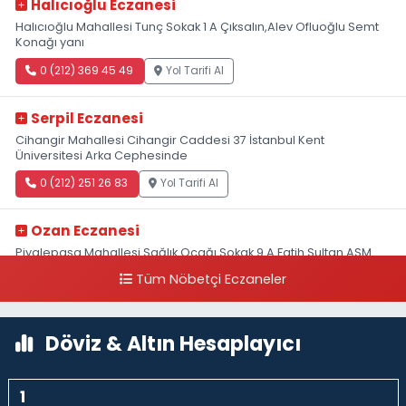
Halıcıoğlu Eczanesi
Halıcıoğlu Mahallesi Tunç Sokak 1 A Çıksalın,Alev Ofluoğlu Semt
Konağı yanı
0 (212) 369 45 49
Yol Tarifi Al
Serpil Eczanesi
Cihangir Mahallesi Cihangir Caddesi 37 İstanbul Kent
Üniversitesi Arka Cephesinde
0 (212) 251 26 83
Yol Tarifi Al
Ozan Eczanesi
Piyalepaşa Mahallesi Sağlık Ocağı Sokak 9 A Fatih Sultan ASM
Yanı
Tüm Nöbetçi Eczaneler
0 (212) 297 30 13
Yol Tarifi Al
Döviz & Altın Hesaplayıcı