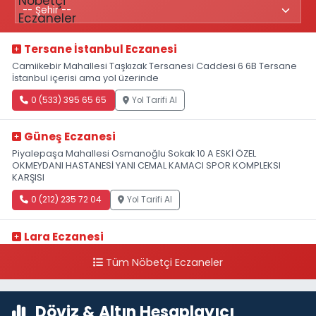
Tersane İstanbul Eczanesi
Camiikebir Mahallesi Taşkızak Tersanesi Caddesi 6 6B Tersane
İstanbul içerisi ama yol üzerinde
0 (533) 395 65 65
Yol Tarifi Al
Güneş Eczanesi
Piyalepaşa Mahallesi Osmanoğlu Sokak 10 A ESKİ ÖZEL
OKMEYDANI HASTANESİ YANI CEMAL KAMACI SPOR KOMPLEKSI
KARŞISI
0 (212) 235 72 04
Yol Tarifi Al
Lara Eczanesi
Cihangir Mahallesi Sıraselviler Caddesi 73 A TAKSİM İLK YARDIM
Tüm Nöbetçi Eczaneler
HASTANESİ KARŞISI
0 (212) 293 90 86
Yol Tarifi Al
Döviz & Altın Hesaplayıcı