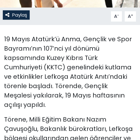
SAĞLIK
Paylaş
-
+
A
A
Spor
19 Mayıs Atatürk’ü Anma, Gençlik ve Spor
Teknoloji
Bayramı’nın 107’nci yıl dönümü
kapsamında Kuzey Kıbrıs Türk
TÜRKiYE
Cumhuriyeti (KKTC) genelindeki kutlama
ve etkinlikler Lefkoşa Atatürk Anıtı’ndaki
Video Galeri
törenle başladı. Törende, Gençlik
YAŞAM
Meşalesi yakılarak, 19 Mayıs haftasının
açılışı yapıldı.
Yazarlar
Törene, Milli Eğitim Bakanı Nazım
Çavuşoğlu, Bakanlık bürokratları, Lefkoşa
bölgesi okullarından gelen öğrenciler ve