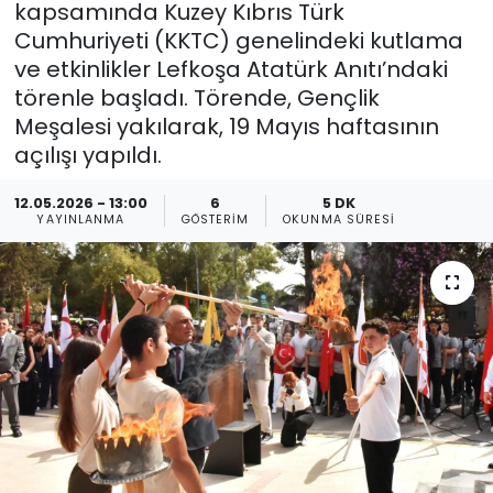
kapsamında Kuzey Kıbrıs Türk
Cumhuriyeti (KKTC) genelindeki kutlama
Gündem
ve etkinlikler Lefkoşa Atatürk Anıtı’ndaki
KKTC
törenle başladı. Törende, Gençlik
Meşalesi yakılarak, 19 Mayıs haftasının
KKTC YEREL SEÇİM 2018
açılışı yapıldı.
12.05.2026 - 13:00
6
5 DK
Kültür Sanat
YAYINLANMA
GÖSTERIM
OKUNMA SÜRESI
Magazin
Moda
Nöbetçi Eczaneler
Otomobil Dünyası
Politika