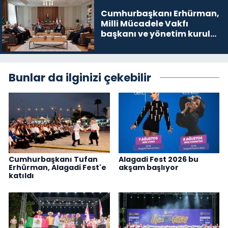
Cumhurbaşkanı Erhürman,
Milli Mücadele Vakfı
başkanı ve yönetim kurulu
üyelerini kabul etti
Bunlar da ilginizi çekebilir
Cumhurbaşkanı Tufan
Alagadi Fest 2026 bu
Erhürman, Alagadi Fest'e
akşam başlıyor
katıldı