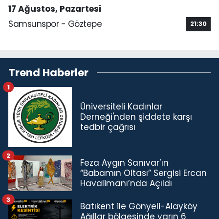
17 Ağustos, Pazartesi
Samsunspor - Göztepe
21:30
Trend Haberler
1
Üniversiteli Kadınlar
Derneği'nden şiddete karşı
tedbir çağrısı
2
Feza Aygın Sanıvar’ın
“Babamın Oltası” Sergisi Ercan
Havalimanı’nda Açıldı
3
Batıkent ile Gönyeli-Alayköy
Ağıllar bölgesinde yarın 6