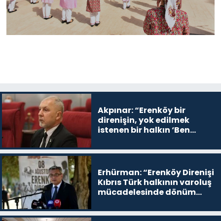
Akpınar: “Erenköy bir
direnişin, yok edilmek
istenen bir halkın ‘Ben
buradayım ve var olmaya
devam edeceğim’ dediği
yer
Erhürman: “Erenköy Direnişi
Kıbrıs Türk halkının varoluş
mücadelesinde dönüm
noktalarından biri”