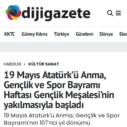
ADVERTORIAL
Hava Durumu
KKTC
Güney Kıbrıs
Türkiye
Gündem
Dünya
Ek
Dijigazete
Trafik Durumu
Dünya
Süper Lig Puan Durumu ve Fikstür
HABERLER
KÜLTÜR SANAT
Eğitim
Tüm Manşetler
19 Mayıs Atatürk’ü Anma,
Ekonomi
Son Dakika Haberleri
Gençlik ve Spor Bayramı
Haftası Gençlik Meşalesi’nin
Foto Galeri
Haber Arşivi
yakılmasıyla başladı
GEZİ
19 Mayıs Atatürk’ü Anma, Gençlik ve Spor
Bayramı’nın 107’nci yıl dönümü
Güncel