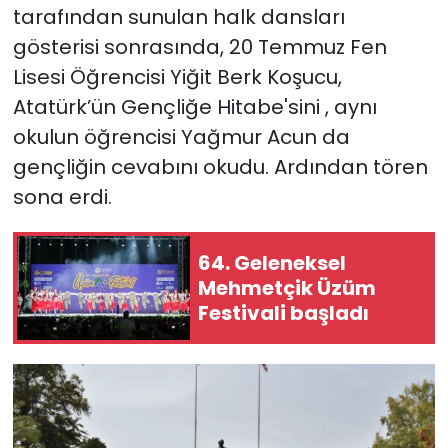
tarafından sunulan halk dansları
gösterisi sonrasında, 20 Temmuz Fen
Lisesi Öğrencisi Yiğit Berk Koşucu,
Atatürk’ün Gençliğe Hitabe'sini , aynı
okulun öğrencisi Yağmur Acun da
gençliğin cevabını okudu. Ardından tören
sona erdi.
64. Geleneksel
Mehmetçik Üzüm
Festivali başladı