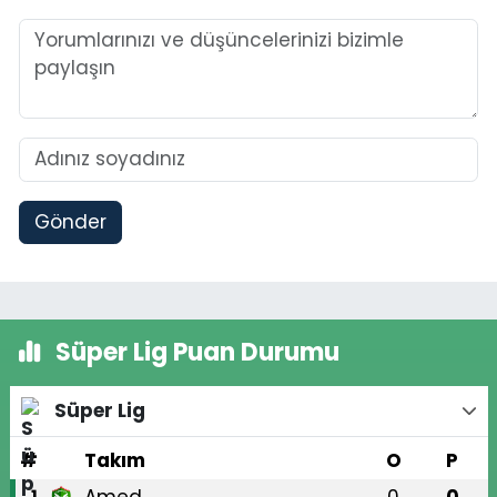
Gönder
Süper Lig Puan Durumu
Süper Lig
#
Takım
O
P
1