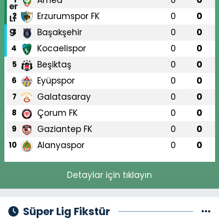
Amed
0
0
Erzurumspor FK
0
0
2
Başakşehir
0
0
3
Kocaelispor
0
0
4
Beşiktaş
0
0
5
Eyüpspor
0
0
6
Galatasaray
0
0
7
Çorum FK
0
0
8
Gaziantep FK
0
0
9
Alanyaspor
0
0
10
Detaylar için tıklayın
Süper Lig Fikstür