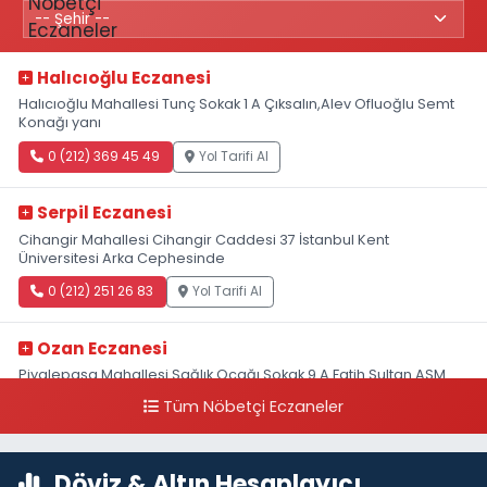
Halıcıoğlu Eczanesi
Halıcıoğlu Mahallesi Tunç Sokak 1 A Çıksalın,Alev Ofluoğlu Semt
Konağı yanı
0 (212) 369 45 49
Yol Tarifi Al
Serpil Eczanesi
Cihangir Mahallesi Cihangir Caddesi 37 İstanbul Kent
Üniversitesi Arka Cephesinde
0 (212) 251 26 83
Yol Tarifi Al
Ozan Eczanesi
Piyalepaşa Mahallesi Sağlık Ocağı Sokak 9 A Fatih Sultan ASM
Yanı
Tüm Nöbetçi Eczaneler
0 (212) 297 30 13
Yol Tarifi Al
Döviz & Altın Hesaplayıcı