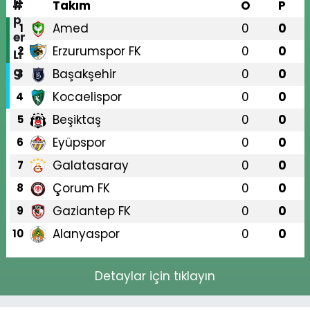
#
Takım
O
P
Amed
0
0
1
Erzurumspor FK
0
0
2
Başakşehir
0
0
3
Kocaelispor
0
0
4
Beşiktaş
0
0
5
Eyüpspor
0
0
6
Galatasaray
0
0
7
Çorum FK
0
0
8
Gaziantep FK
0
0
9
Alanyaspor
0
0
10
Detaylar için tıklayın