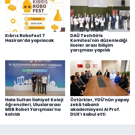
Kıbrıs RoboFest 7
DAÜ TechGirls
Haziran’da yapılacak
Komitesi'nin düzenlediği
liseler arası bilişim
yarışması yapıldı
Hala Sultan İlahiyat Koleji
Öztürkler, YDÜ’nün yapay
öğrencileri, Uluslararası
zekâ tabanlı
MEB Robot Yarışması’na
akademisyeni AI Prof.
katıldı
DUX’ı kabul etti