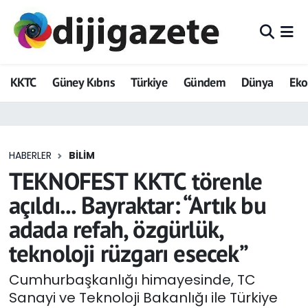
ADVERTORIAL
Hava Durumu
KKTC
Güney Kıbrıs
Türkiye
Gündem
Dünya
Ek
Dijigazete
Trafik Durumu
Dünya
Süper Lig Puan Durumu ve Fikstür
HABERLER
BILIM
Eğitim
Tüm Manşetler
TEKNOFEST KKTC törenle
Ekonomi
Son Dakika Haberleri
açıldı... Bayraktar: “Artık bu
adada refah, özgürlük,
Foto Galeri
Haber Arşivi
teknoloji rüzgarı esecek”
GEZİ
Cumhurbaşkanlığı himayesinde, TC
Sanayi ve Teknoloji Bakanlığı ile Türkiye
Güncel