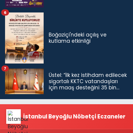
6
Boğaziçi'ndeki açılış ve
kutlama etkinliği
7
Üstel: “İlk kez istihdam edilecek
sigortalı KKTC vatandaşları
için maaş desteğini 35 bin
TL'ye çıkardık”
İstanbul Beyoğlu Nöbetçi Eczaneler