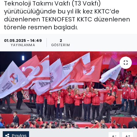
Teknoloji Takımı Vakfı (T3 Vakfı)
yürütücülüğünde bu yıl ilk kez KKTC’de
Gündem
düzenlenen TEKNOFEST KKTC düzenlenen
KKTC
törenle resmen başladı.
01.05.2025 - 14:49
2
KKTC YEREL SEÇİM 2018
YAYINLANMA
GÖSTERIM
Kültür Sanat
Magazin
Moda
Nöbetçi Eczaneler
Otomobil Dünyası
Politika
Paylaş
-
+
A
A