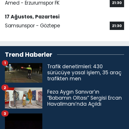
Amed - Erzurumspor FK
21:30
17 Ağustos, Pazartesi
Samsunspor - Göztepe
21:30
Trend Haberler
1
Trafik denetimleri: 430
sürücüye yasal işlem, 35 araç
trafikten men
2
Feza Aygın Sanıvar’ın
“Babamın Oltası” Sergisi Ercan
Havalimanı’nda Açıldı
3