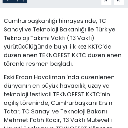
SAĞLIK
Cumhurbaşkanlığı himayesinde, TC
Spor
Sanayi ve Teknoloji Bakanlığı ile Türkiye
Teknoloji Takımı Vakfı (T3 Vakfı)
Teknoloji
yürütücülüğünde bu yıl ilk kez KKTC’de
düzenlenen TEKNOFEST KKTC düzenlenen
TÜRKiYE
törenle resmen başladı.
Video Galeri
Eski Ercan Havalimanı'nda düzenlenen
dünyanın en büyük havacılık, uzay ve
YAŞAM
teknoloji festivali TEKNOFEST KKTC’nin
Yazarlar
açılış töreninde, Cumhurbaşkanı Ersin
Tatar, TC Sanayi ve Teknoloji Bakanı
Mehmet Fatih Kacır, T3 Vakfı Mütevelli