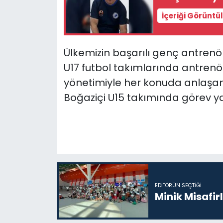
İçeriği Görüntü
SAĞLIK
Spor
Ülkemizin başarılı genç antrenörl
U17 futbol takımlarında antrenörl
Teknoloji
yönetimiyle her konuda anlaşan 
Boğaziçi U15 takımında görev y
TÜRKiYE
Video Galeri
YAŞAM
Yazarlar
EDITÖRÜN SEÇTIĞI
Minik Misafir