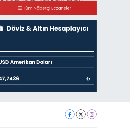
addesi 123B İstanbul Beyoğlu 4 Nolu ASM Karşısı
Tüm Nöbetçi Eczaneler
0 (212) 297 96 92
Yol Tarifi Al
Döviz & Altın Hesaplayıcı
₺