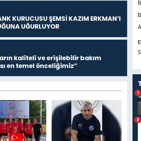
B
B
ANK KURUCUSU ŞEMSİ KAZIM ERKMAN’I
UĞUNA UĞURLUYOR
A
1
S
ların kaliteli ve erişilebilir bakım
sı en temel önceliğimiz”
1
2