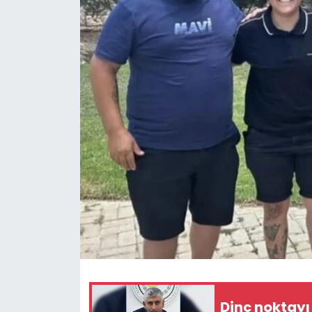
Gündem
KKTC
KKTC YEREL SEÇİM 2018
Kültür Sanat
Magazin
Moda
Nöbetçi Eczaneler
Otomobil Dünyası
Dinç noktay
Politika