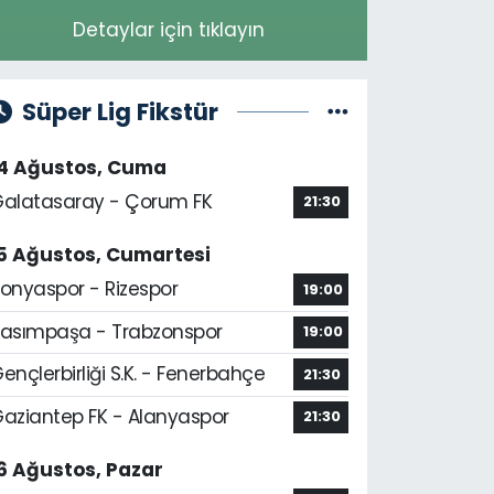
Detaylar için tıklayın
Süper Lig Fikstür
14 Ağustos, Cuma
alatasaray - Çorum FK
21:30
5 Ağustos, Cumartesi
onyaspor - Rizespor
19:00
asımpaşa - Trabzonspor
19:00
ençlerbirliği S.K. - Fenerbahçe
21:30
aziantep FK - Alanyaspor
21:30
6 Ağustos, Pazar