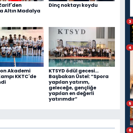
Zarif'den
Dinç noktayı koydu
a Altın Madalya
3
4
on Akademi
KTSYD ödül gecesi...
Kampı KKTC'de
Başbakan Üstel: “Spora
ndi
yapılan yatırım,
geleceğe, gençliğe
yapılan en değerli
yatırımdır”
5
6