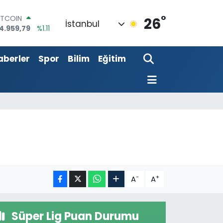
4.959,79
%1.11
°
OLAR
26
İstanbul
7,7436
%0.18
URO
5,2510
%0.32
aberler
Spor
Bilim
Eğitim
TERLİN
4,4811
%0.38
RAM ALTIN
660.55
%0.03
İST100
3.779
%-14
-
+
A
A
Süper Lig Puan Durumu