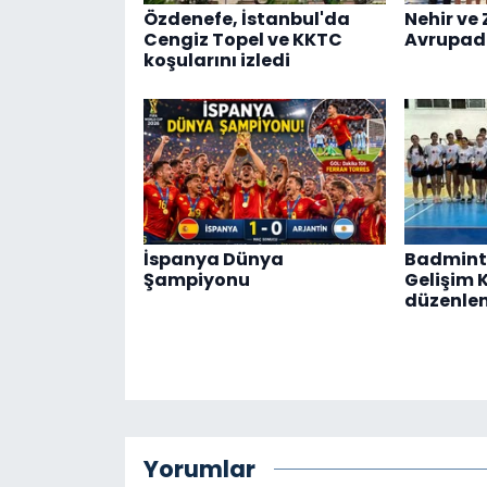
Özdenefe, İstanbul'da
Nehir ve 
Cengiz Topel ve KKTC
Avrupad
koşularını izledi
İspanya Dünya
Badmint
Şampiyonu
Gelişim 
düzenle
Yorumlar