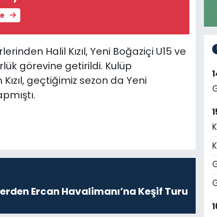
le
erinden Halil Kızıl, Yeni Boğaziçi U15 ve
ük görevine getirildi. Kulüp
Kızıl, geçtiğimiz sezon da Yeni
G
apmıştı.
1
K
K
G
G
lerden Ercan Havalimanı’na Keşif Turu
1