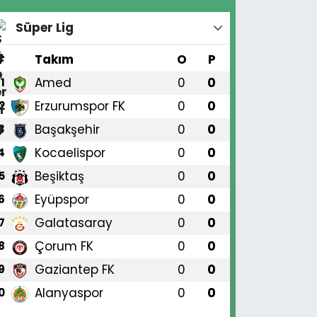
Süper Lig
#
Takım
O
P
Amed
0
0
1
Erzurumspor FK
0
0
2
Başakşehir
0
0
3
Kocaelispor
0
0
4
Beşiktaş
0
0
5
Eyüpspor
0
0
6
Galatasaray
0
0
7
Çorum FK
0
0
8
Gaziantep FK
0
0
9
Alanyaspor
0
0
0