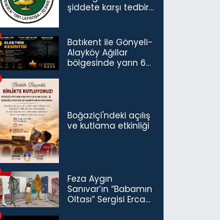
şiddete karşı tedbir
çağrısı
Batıkent ile Gönyeli-
Alayköy Ağıllar
bölgesinde yarın 6
saatlik elektrik
kesintisi…
Boğaziçi'ndeki açılış
ve kutlama etkinliği
Feza Aygın
Sanıvar’ın “Babamın
Oltası” Sergisi Ercan
Havalimanı’nda
Açıldı