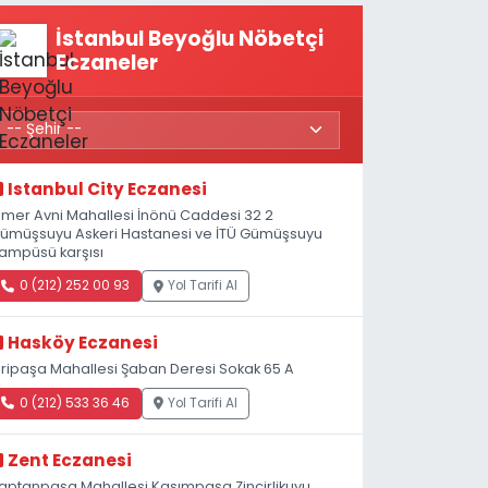
İstanbul Beyoğlu Nöbetçi
Eczaneler
Istanbul City Eczanesi
mer Avni Mahallesi İnönü Caddesi 32 2
ümüşsuyu Askeri Hastanesi ve İTÜ Gümüşsuyu
ampüsü karşısı
0 (212) 252 00 93
Yol Tarifi Al
Hasköy Eczanesi
iripaşa Mahallesi Şaban Deresi Sokak 65 A
0 (212) 533 36 46
Yol Tarifi Al
Zent Eczanesi
aptanpaşa Mahallesi Kasımpaşa Zincirlikuyu