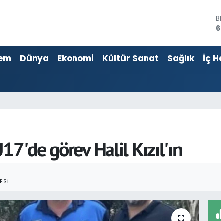
6
D
4
E
5
em
Dünya
Ekonomi
Kültür Sanat
Sağlık
İç H
S
6
G
6
B
1
17'de görev Halil Kızıl'ın
ESI