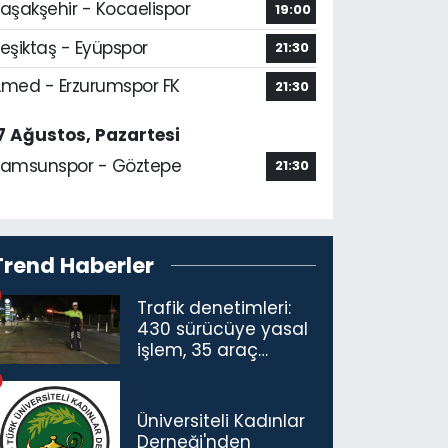
aşakşehir - Kocaelispor
19:00
eşiktaş - Eyüpspor
21:30
med - Erzurumspor FK
21:30
7 Ağustos, Pazartesi
amsunspor - Göztepe
21:30
Trend Haberler
Trafik denetimleri:
430 sürücüye yasal
işlem, 35 araç
trafikten men
Üniversiteli Kadınlar
Derneği'nden