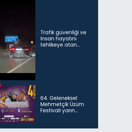
Trafik güvenliği ve
insan hayatını
tehlikeye atan
sürücü ve yolcuya
ceza...
64. Geleneksel
Mehmetçik Üzüm
Festivali yarın
başlıyor