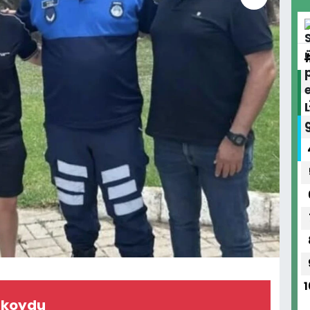
1
ı koydu