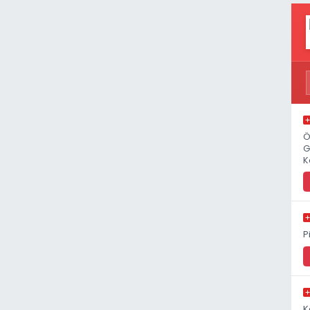
Ö
G
K
P
K