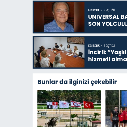
EDITÖRÜN SEÇTIĞI
UNIVERSAL B
SON YOLCUL
EDITÖRÜN SEÇTIĞI
İncirli: “Yaşlı
hizmeti alma
Bunlar da ilginizi çekebilir