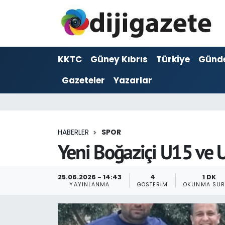
ADVERTORIAL
Hava Durumu
KKTC
Güney Kıbrıs
Türkiye
Günd
Dijigazete
Trafik Durumu
Gazeteler
Yazarlar
Dünya
Süper Lig Puan Durumu ve Fikstür
Eğitim
Tüm Manşetler
HABERLER
SPOR
Ekonomi
Son Dakika Haberleri
Yeni Boğaziçi U15 ve U
Foto Galeri
Haber Arşivi
25.06.2026 - 14:43
4
1 DK
YAYINLANMA
GÖSTERIM
OKUNMA SÜR
GEZİ
Güncel