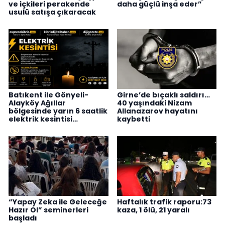
ve içkileri perakende
daha güçlü inşa eder”
usulü satışa çıkaracak
Batıkent ile Gönyeli-
Girne’de bıçaklı saldırı…
Alayköy Ağıllar
40 yaşındaki Nizam
bölgesinde yarın 6 saatlik
Allanazarov hayatını
elektrik kesintisi…
kaybetti
“Yapay Zeka ile Geleceğe
Haftalık trafik raporu:73
Hazır Ol” seminerleri
kaza, 1 ölü, 21 yaralı
başladı