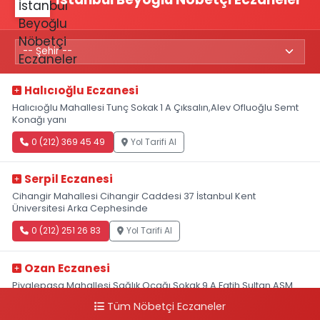
Halıcıoğlu Eczanesi
Halıcıoğlu Mahallesi Tunç Sokak 1 A Çıksalın,Alev Ofluoğlu Semt
Konağı yanı
0 (212) 369 45 49
Yol Tarifi Al
Serpil Eczanesi
Cihangir Mahallesi Cihangir Caddesi 37 İstanbul Kent
Üniversitesi Arka Cephesinde
0 (212) 251 26 83
Yol Tarifi Al
Ozan Eczanesi
Piyalepaşa Mahallesi Sağlık Ocağı Sokak 9 A Fatih Sultan ASM
Yanı
Tüm Nöbetçi Eczaneler
0 (212) 297 30 13
Yol Tarifi Al