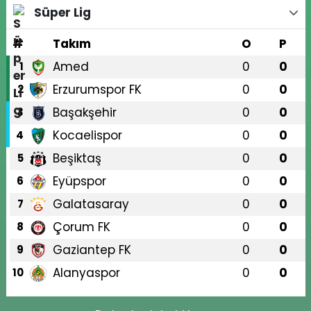
Süper Lig
#
Takım
O
P
Amed
0
0
1
Erzurumspor FK
0
0
2
Başakşehir
0
0
3
Kocaelispor
0
0
4
Beşiktaş
0
0
5
Eyüpspor
0
0
6
Galatasaray
0
0
7
Çorum FK
0
0
8
Gaziantep FK
0
0
9
Alanyaspor
0
0
10