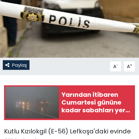
Gündem
KKTC
KKTC YEREL SEÇİM 2018
Kültür Sanat
Paylaş
-
+
A
A
Magazin
Moda
Yarından itibaren
Cumartesi gününe
Nöbetçi Eczaneler
kadar sabahları yer
yer sis olacak
Otomobil Dünyası
Kutlu Kızılokgil (E-56) Lefkoşa'daki evinde
Politika