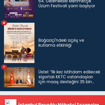
64. Geleneksel Mehmetçik
Üzüm Festivali yarın başlıyor
6
Boğaziçi'ndeki açılış ve
kutlama etkinliği
7
Üstel: “İlk kez istihdam edilecek
sigortalı KKTC vatandaşları
için maaş desteğini 35 bin
TL'ye çıkardık”
İstanbul Beyoğlu Nöbetçi Eczaneler