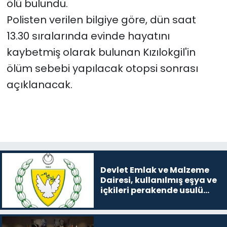
ölü bulundu.
Polisten verilen bilgiye göre, dün saat
SAĞLIK
13.30 sıralarında evinde hayatını
Spor
kaybetmiş olarak bulunan Kızılokgil'in
ölüm sebebi yapılacak otopsi sonrası
Teknoloji
açıklanacak.
TÜRKiYE
Video Galeri
YAŞAM
Devlet Emlak ve Malzeme
Yazarlar
Dairesi, kullanılmış eşya ve
içkileri perakende usulü
satışa çıkaracak