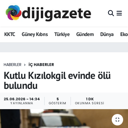
ADVERTORIAL
Hava Durumu
KKTC
Güney Kıbrıs
Türkiye
Gündem
Dünya
Ek
Dijigazete
Trafik Durumu
Dünya
Süper Lig Puan Durumu ve Fikstür
HABERLER
İÇ HABERLER
Eğitim
Tüm Manşetler
Kutlu Kızılokgil evinde ölü
Ekonomi
Son Dakika Haberleri
bulundu
Foto Galeri
Haber Arşivi
25.06.2026 - 14:34
5
1 DK
YAYINLANMA
GÖSTERIM
OKUNMA SÜRESI
GEZİ
Güncel