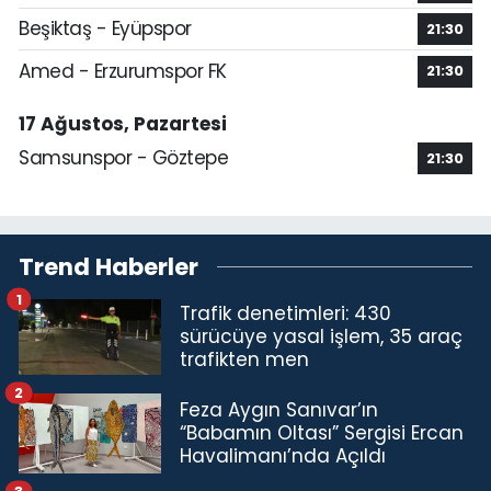
Beşiktaş - Eyüpspor
21:30
Amed - Erzurumspor FK
21:30
17 Ağustos, Pazartesi
Samsunspor - Göztepe
21:30
Trend Haberler
1
Trafik denetimleri: 430
sürücüye yasal işlem, 35 araç
trafikten men
2
Feza Aygın Sanıvar’ın
“Babamın Oltası” Sergisi Ercan
Havalimanı’nda Açıldı