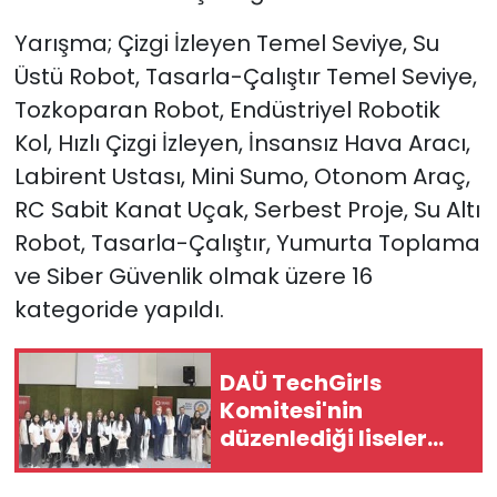
Yarışma; Çizgi İzleyen Temel Seviye, Su
Üstü Robot, Tasarla-Çalıştır Temel Seviye,
Tozkoparan Robot, Endüstriyel Robotik
Kol, Hızlı Çizgi İzleyen, İnsansız Hava Aracı,
Labirent Ustası, Mini Sumo, Otonom Araç,
RC Sabit Kanat Uçak, Serbest Proje, Su Altı
Robot, Tasarla-Çalıştır, Yumurta Toplama
ve Siber Güvenlik olmak üzere 16
kategoride yapıldı.
DAÜ TechGirls
Komitesi'nin
düzenlediği liseler
arası bilişim
yarışması yapıldı