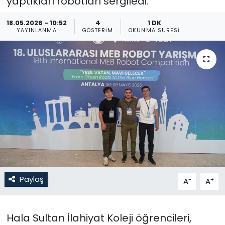
yaptıkları robotları sergiledi.
Gündem
18.05.2026 - 10:52
4
1 DK
YAYINLANMA
GÖSTERIM
OKUNMA SÜRESI
KKTC
KKTC YEREL SEÇİM 2018
Kültür Sanat
Magazin
Moda
Nöbetçi Eczaneler
Paylaş
-
+
A
A
Otomobil Dünyası
Hala Sultan İlahiyat Koleji öğrencileri,
Politika