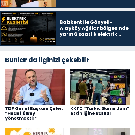
Batıkent ile Gönyeli-
Alayköy Ağıllar bölgesinde
yarın 6 saatlik elektrik
kesintisi…
Bunlar da ilginizi çekebilir
TDP Genel Başkanı Çeler:
KKTC “Turkic Game Jam”
“Hedef ülkeyi
etkinliğine katıldı
yönetmektir”