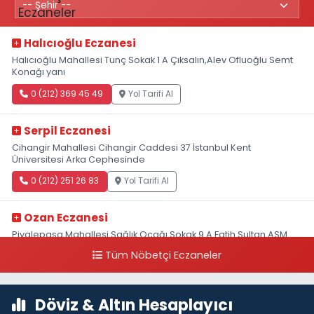
Halıcıoğlu Eczanesi
Halıcıoğlu Mahallesi Tunç Sokak 1 A Çıksalın,Alev Ofluoğlu Semt
Konağı yanı
0 (212) 369 45 49
Yol Tarifi Al
Serpil Eczanesi
Cihangir Mahallesi Cihangir Caddesi 37 İstanbul Kent
Üniversitesi Arka Cephesinde
0 (212) 251 26 83
Yol Tarifi Al
Ozan Eczanesi
Piyalepaşa Mahallesi Sağlık Ocağı Sokak 9 A Fatih Sultan ASM
Yanı
Tüm Nöbetçi Eczaneler
0 (212) 297 30 13
Yol Tarifi Al
Döviz & Altın Hesaplayıcı