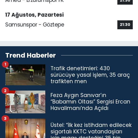
Amed - Erzurumspor FK
21:30
17 Ağustos, Pazartesi
Samsunspor - Göztepe
21:30
Trend Haberler
1
Trafik denetimleri: 430
sürücüye yasal işlem, 35 araç
trafikten men
2
Feza Aygın Sanıvar’ın
“Babamın Oltası” Sergisi Ercan
Havalimanı’nda Açıldı
3
Üstel: “İlk kez istihdam edilecek
sigortalı KKTC vatandaşları