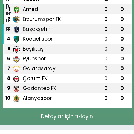
Amed
0
0
1
Erzurumspor FK
0
0
2
Başakşehir
0
0
3
Kocaelispor
0
0
4
Beşiktaş
0
0
5
Eyüpspor
0
0
6
Galatasaray
0
0
7
Çorum FK
0
0
8
Gaziantep FK
0
0
9
Alanyaspor
0
0
10
Detaylar için tıklayın