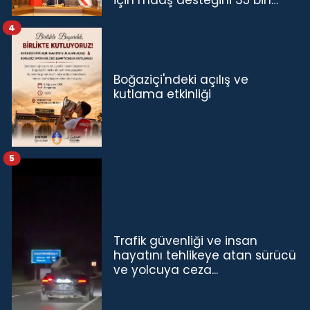
için maaş desteğini 35 bin
TL'ye çıkardık”
4
Boğaziçi'ndeki açılış ve
kutlama etkinliği
5
Trafik güvenliği ve insan
hayatını tehlikeye atan sürücü
ve yolcuya ceza...