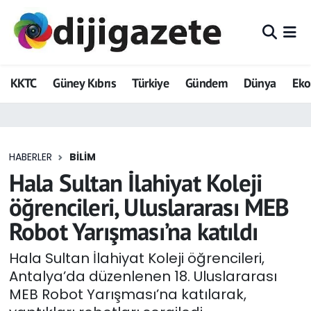
ADVERTORIAL
Hava Durumu
KKTC
Güney Kıbrıs
Türkiye
Gündem
Dünya
Ek
Dijigazete
Trafik Durumu
Dünya
Süper Lig Puan Durumu ve Fikstür
HABERLER
BILIM
Eğitim
Tüm Manşetler
Hala Sultan İlahiyat Koleji
Ekonomi
Son Dakika Haberleri
öğrencileri, Uluslararası MEB
Robot Yarışması’na katıldı
Foto Galeri
Haber Arşivi
Hala Sultan İlahiyat Koleji öğrencileri,
GEZİ
Antalya’da düzenlenen 18. Uluslararası
MEB Robot Yarışması’na katılarak,
Güncel