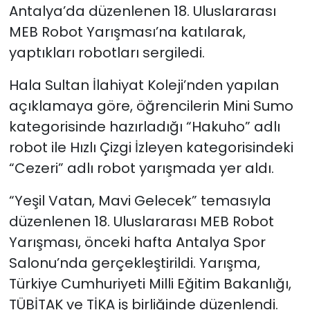
Antalya’da düzenlenen 18. Uluslararası
MEB Robot Yarışması’na katılarak,
SAĞLIK
yaptıkları robotları sergiledi.
Spor
Hala Sultan İlahiyat Koleji’nden yapılan
Teknoloji
açıklamaya göre, öğrencilerin Mini Sumo
kategorisinde hazırladığı “Hakuho” adlı
TÜRKiYE
robot ile Hızlı Çizgi İzleyen kategorisindeki
“Cezeri” adlı robot yarışmada yer aldı.
Video Galeri
“Yeşil Vatan, Mavi Gelecek” temasıyla
YAŞAM
düzenlenen 18. Uluslararası MEB Robot
Yarışması, önceki hafta Antalya Spor
Yazarlar
Salonu’nda gerçekleştirildi. Yarışma,
Türkiye Cumhuriyeti Milli Eğitim Bakanlığı,
TÜBİTAK ve TİKA iş birliğinde düzenlendi.