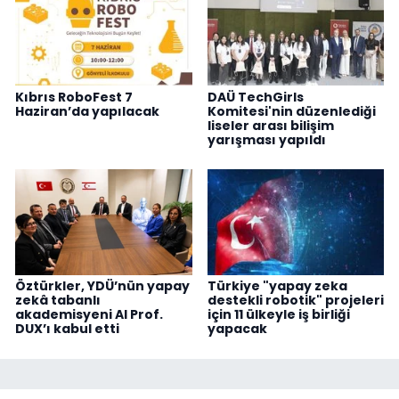
Kıbrıs RoboFest 7
DAÜ TechGirls
Haziran’da yapılacak
Komitesi'nin düzenlediği
liseler arası bilişim
yarışması yapıldı
Öztürkler, YDÜ’nün yapay
Türkiye "yapay zeka
zekâ tabanlı
destekli robotik" projeleri
akademisyeni AI Prof.
için 11 ülkeyle iş birliği
DUX’ı kabul etti
yapacak