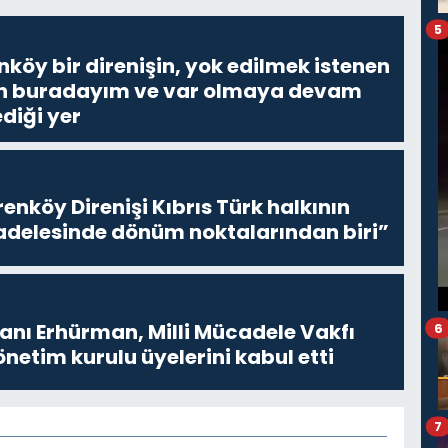
5
nköy bir direnişin, yok edilmek istenen
Ben buradayım ve var olmaya devam
diği yer
enköy Direnişi Kıbrıs Türk halkının
delesinde dönüm noktalarından biri”
ı Erhürman, Milli Mücadele Vakfı
6
netim kurulu üyelerini kabul etti
7