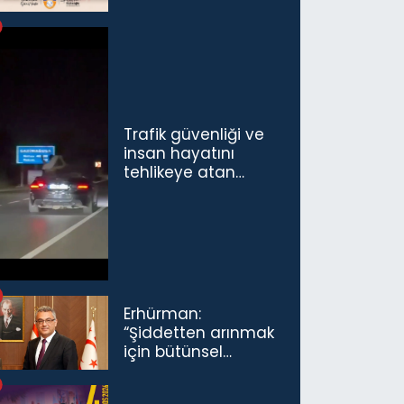
Trafik güvenliği ve
insan hayatını
tehlikeye atan
sürücü ve yolcuya
ceza...
Erhürman:
“Şiddetten arınmak
için bütünsel
politikaları
konuşmamız