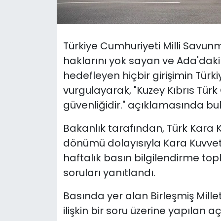
SAĞLIK
Türkiye Cumhuriyeti Milli Savunm
Spor
haklarını yok sayan ve Ada'da
Teknoloji
hedefleyen hiçbir girişimin Tür
vurgulayarak, "Kuzey Kıbrıs Türk 
TÜRKiYE
güvenliğidir." açıklamasında bu
Video Galeri
Bakanlık tarafından, Türk Kara Kuv
dönümü dolayısıyla Kara Kuvvet
YAŞAM
haftalık basın bilgilendirme top
soruları yanıtlandı.
Yazarlar
Basında yer alan Birleşmiş Milletl
ilişkin bir soru üzerine yapılan