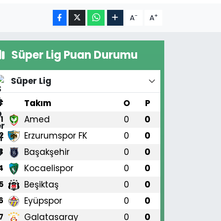
-
+
A
A
Süper Lig Puan Durumu
Süper Lig
#
Takım
O
P
Amed
0
0
1
Erzurumspor FK
0
0
2
Başakşehir
0
0
3
Kocaelispor
0
0
4
Beşiktaş
0
0
5
Eyüpspor
0
0
6
Galatasaray
0
0
7