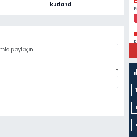
kutlandı
P
K
C