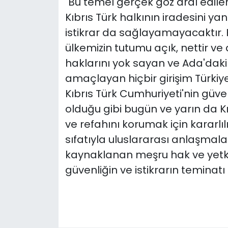
"Bu temel gerçek göz ardı ediler
Kıbrıs Türk halkının iradesini ya
istikrar da sağlayamayacaktır.
ülkemizin tutumu açık, nettir ve 
haklarını yok sayan ve Ada'da
amaçlayan hiçbir girişim Türkiy
Kıbrıs Türk Cumhuriyeti'nin güven
olduğu gibi bugün ve yarın da Kı
ve refahını korumak için kararlı
sıfatıyla uluslararası anlaşmal
kaynaklanan meşru hak ve yetkil
güvenliğin ve istikrarın temina