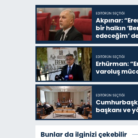
EDITÖRÜN SEÇTIĞI
Akpınar: “Ere
bir halkın ‘
edeceğim’ de
EDITÖRÜN SEÇTIĞI
Erhürman: “Er
varoluş müca
EDITÖRÜN SEÇTIĞI
Cumhurbaşkan
başkanı ve yö
Bunlar da ilginizi çekebilir