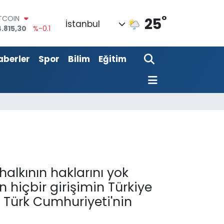
.815,30
%-0.1
°
25
OLAR
İstanbul
7,7436
%0.18
URO
,2510
%0.32
aberler
Spor
Bilim
Eğitim
ERLİN
,4811
%0.38
RAM ALTIN
660.55
%0
ST100
.779
%-14
halkının haklarını yok
hiçbir girişimin Türkiye
 Türk Cumhuriyeti'nin