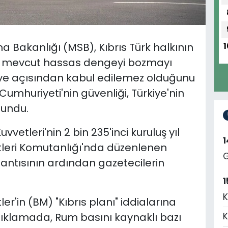
a Bakanlığı (MSB), Kıbrıs Türk halkının
1
ki mevcut hassas dengeyi bozmayı
kiye açısından kabul edilemez olduğunu
Cumhuriyeti'nin güvenliği, Türkiye'nin
lundu.
vetleri'nin 2 bin 235'inci kuruluş yıl
leri Komutanlığı'nda düzenlenen
G
lantısının ardından gazetecilerin
1
K
er'in (BM) "Kıbrıs planı" iddialarına
 açıklamada, Rum basını kaynaklı bazı
K