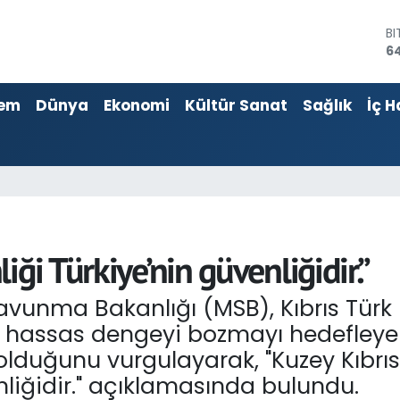
64
D
4
E
55
em
Dünya
Ekonomi
Kültür Sanat
Sağlık
İç H
ST
64
G
6
Bİ
13
ği Türkiye’nin güvenliğidir.”
avunma Bakanlığı (MSB), Kıbrıs Türk 
hassas dengeyi bozmayı hedefleyen 
lduğunu vurgulayarak, "Kuzey Kıbrıs
nliğidir." açıklamasında bulundu.