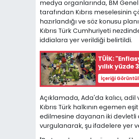
medya organlarında, BM Genel Se
tarafından Kıbrıs meselesinin ç
hazırlandığı ve söz konusu plan
Kıbrıs Türk Cumhuriyeti nezdind
iddialara yer verildiği belirtildi.
TÜİK: "Enfla
yıllık yüzde 
İçeriği Görüntü
Açıklamada, Ada'da kalıcı, adil 
Kıbrıs Türk halkının egemen eşitl
edilmesine dayanan iki devlet
vurgulanarak, şu ifadelere yer ve