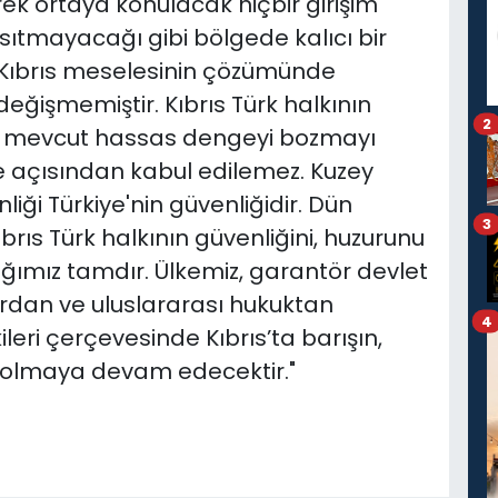
ek ortaya konulacak hiçbir girişim
nsıtmayacağı gibi bölgede kalıcı bir
 Kıbrıs meselesinin çözümünde
değişmemiştir. Kıbrıs Türk halkının
2
ki mevcut hassas dengeyi bozmayı
e açısından kabul edilemez. Kuzey
liği Türkiye'nin güvenliğidir. Dün
3
brıs Türk halkının güvenliğini, huzurunu
lığımız tamdır. Ülkemiz, garantör devlet
ardan ve uluslararası hukuktan
4
eri çerçevesinde Kıbrıs’ta barışın,
tı olmaya devam edecektir."