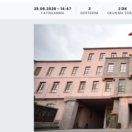
25.06.2026 - 14:47
3
2 DK
Gündem
YAYINLANMA
GÖSTERIM
OKUNMA SÜR
KKTC
KKTC YEREL SEÇİM 2018
Kültür Sanat
Magazin
Moda
Nöbetçi Eczaneler
Otomobil Dünyası
Politika