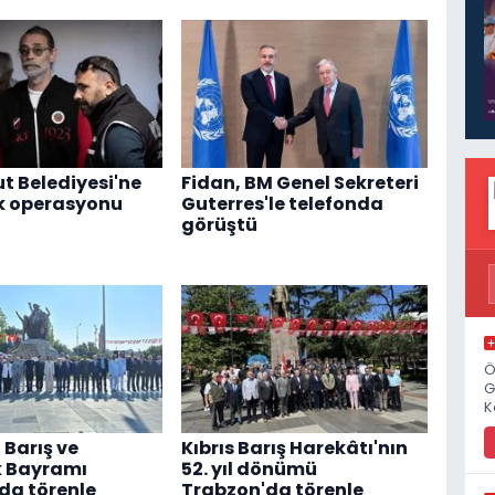
t Belediyesi'ne
Fidan, BM Genel Sekreteri
k operasyonu
Guterres'le telefonda
görüştü
Ö
G
K
 Barış ve
Kıbrıs Barış Harekâtı'nın
k Bayramı
52. yıl dönümü
da törenle
Trabzon'da törenle