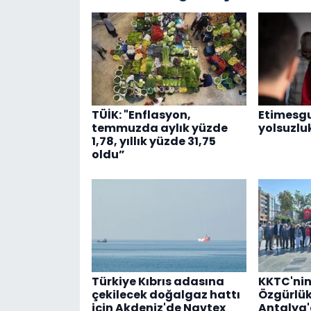
TÜİK: "Enflasyon,
Etimesgu
temmuzda aylık yüzde
yolsuzlu
1,78, yıllık yüzde 31,75
oldu”
Türkiye Kıbrıs adasına
KKTC'nin
çekilecek doğalgaz hattı
Özgürlü
için Akdeniz'de Navtex
Antalya'