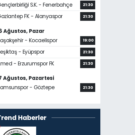
ençlerbirliği S.K. - Fenerbahçe
21:30
aziantep FK - Alanyaspor
21:30
6 Ağustos, Pazar
aşakşehir - Kocaelispor
19:00
eşiktaş - Eyüpspor
21:30
med - Erzurumspor FK
21:30
7 Ağustos, Pazartesi
amsunspor - Göztepe
21:30
Trend Haberler