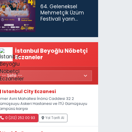
gerekiyor”
64. Geleneksel
Mehmetçik Üzüm
Festivali yarın
başlıyor
İstanbul Beyoğlu Nöbetçi
Eczaneler
Istanbul City Eczanesi
mer Avni Mahallesi İnönü Caddesi 32 2
ümüşsuyu Askeri Hastanesi ve İTÜ Gümüşsuyu
ampüsü karşısı
0 (212) 252 00 93
Yol Tarifi Al