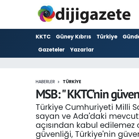
ADVERTORIAL
Hava Durumu
KKTC
Güney Kıbrıs
Türkiye
Günd
Dijigazete
Trafik Durumu
Gazeteler
Yazarlar
Dünya
Süper Lig Puan Durumu ve Fikstür
Eğitim
Tüm Manşetler
HABERLER
TÜRKIYE
Ekonomi
Son Dakika Haberleri
MSB: " KKTC’nin güvenli
Foto Galeri
Haber Arşivi
Türkiye Cumhuriyeti Milli S
sayan ve Ada'daki mevcut 
GEZİ
açısından kabul edilemez o
güvenliği, Türkiye'nin güve
Güncel