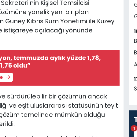
kreteri'nin Kişisel Temsilcisi
G
özümüne yönelik yeni bir plan
G
ın Güney Kıbrıs Rum Yönetimi ile Kuzey
e istişareye açılacağı yönünde
1
B
B
syon, temmuzda aylık yüzde 1,78,
A
31,75 oldu”
le
1
S
ve sürdürülebilir bir çözümün ancak
iği ve eşit uluslararası statüsünün teyit
li çözüm temelinde mümkün olduğu
rildi:
1