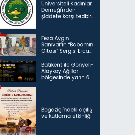
Üniversiteli Kadınlar
Derneği'nden
şiddete karşı tedbir
çağrısı
Feza Aygın
Sanıvar’ın “Babamın
Oltası” Sergisi Ercan
Havalimanı’nda
Açıldı
Batıkent ile Gönyeli-
Alayköy Ağıllar
bölgesinde yarın 6
saatlik elektrik
kesintisi…
Boğaziçi'ndeki açılış
ve kutlama etkinliği