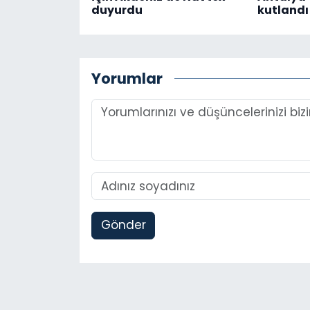
duyurdu
kutlandı
Yorumlar
Gönder