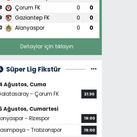
Çorum FK
0
0
8
Gaziantep FK
0
0
9
Alanyaspor
0
0
0
Detaylar için tıklayın
Süper Lig Fikstür
14 Ağustos, Cuma
alatasaray - Çorum FK
21:30
5 Ağustos, Cumartesi
onyaspor - Rizespor
19:00
asımpaşa - Trabzonspor
19:00