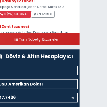
Hasköy Eczanesi
iripaşa Mahallesi Şaban Deresi Sokak 65 A
0 (212) 533 36 46
Yol Tarifi Al
Zent Eczanesi
aptanpaşa Mahallesi Kasımpaşa Zincirlikuyu
addesi 123B İstanbul Beyoğlu 4 Nolu ASM Karşısı
Tüm Nöbetçi Eczaneler
0 (212) 297 96 92
Yol Tarifi Al
Döviz & Altın Hesaplayıcı
₺