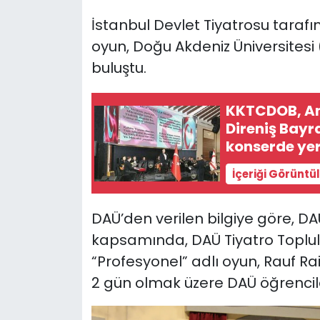
İstanbul Devlet Tiyatrosu taraf
SAĞLIK
oyun, Doğu Akdeniz Üniversitesi 
buluştu.
Spor
Teknoloji
KKTCDOB, An
Direniş Bay
TÜRKiYE
konserde yer
İçeriği Görüntü
Video Galeri
YAŞAM
DAÜ’den verilen bilgiye göre, DAÜ 
kapsamında, DAÜ Tiyatro Toplulu
Yazarlar
“Profesyonel” adlı oyun, Rauf Ra
2 gün olmak üzere DAÜ öğrenciler