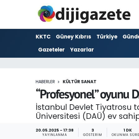
ADVERTORIAL
Hava Durumu
KKTC
Güney Kıbrıs
Türkiye
Günd
Dijigazete
Trafik Durumu
Gazeteler
Yazarlar
Dünya
Süper Lig Puan Durumu ve Fikstür
Eğitim
Tüm Manşetler
HABERLER
KÜLTÜR SANAT
Ekonomi
Son Dakika Haberleri
“Profesyonel” oyunu 
Foto Galeri
Haber Arşivi
İstanbul Devlet Tiyatrosu 
Üniversitesi (DAÜ) ev sahip
GEZİ
20.05.2025 - 17:38
3
1 DK
Güncel
YAYINLANMA
GÖSTERIM
OKUNMA SÜRE