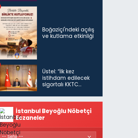
Boğaziçi'ndeki açılış
ve kutlama etkinliği
Üstel: “İlk kez
istihdam edilecek
sigortalı KKTC
vatandaşları için
maaş desteğini 35
bin TL'ye çıkardık”
İstanbul Beyoğlu Nöbetçi
Eczaneler