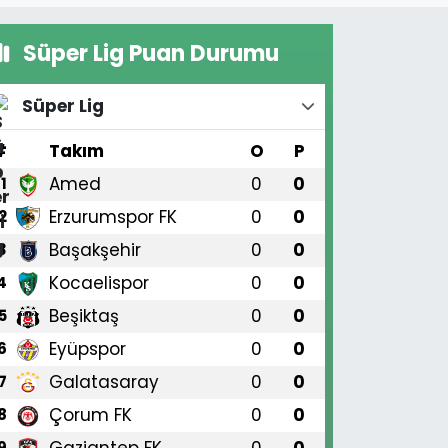
Süper Lig Puan Durumu
Süper Lig
#
Takım
O
P
Amed
0
0
1
Erzurumspor FK
0
0
2
Başakşehir
0
0
3
Kocaelispor
0
0
4
Beşiktaş
0
0
5
Eyüpspor
0
0
6
Galatasaray
0
0
7
Çorum FK
0
0
8
Gaziantep FK
0
0
9