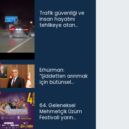
Trafik güvenliği ve
insan hayatını
tehlikeye atan
sürücü ve yolcuya
ceza...
Erhürman:
“Şiddetten arınmak
için bütünsel
politikaları
konuşmamız
gerekiyor”
64. Geleneksel
Mehmetçik Üzüm
Festivali yarın
başlıyor