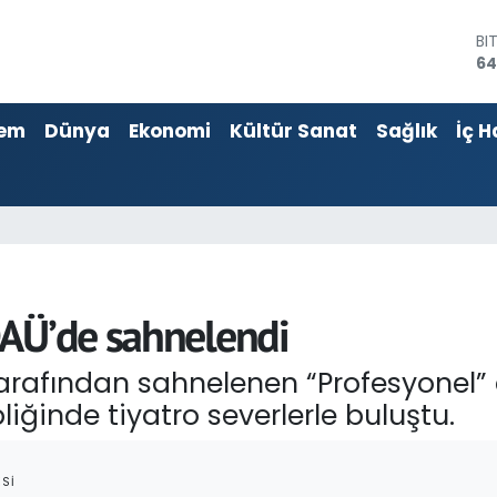
D
47
E
55
em
Dünya
Ekonomi
Kültür Sanat
Sağlık
İç H
ST
64
GR
65
Bİ
13
BI
64
DAÜ’de sahnelendi
tarafından sahnelenen “Profesyonel”
liğinde tiyatro severlerle buluştu.
SI