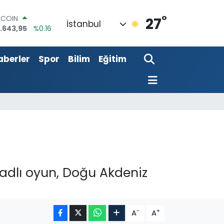
°
OLAR
27
İstanbul
,6006
%0.06
URO
,0250
%0.02
aberler
Spor
Bilim
Eğitim
ERLİN
,2398
%0.2
AM ALTIN
13.94
%0.32
ST100
.799
%70
TCOIN
.643,95
%0.16
 adlı oyun, Doğu Akdeniz
-
+
A
A