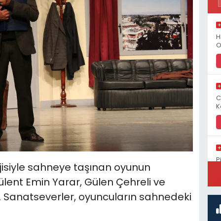
H
O
C
K
P
jisiyle sahneye taşınan oyunun
S
Bülent Emin Yarar, Gülen Çehreli ve
ı. Sanatseverler, oyuncuların sahnedeki