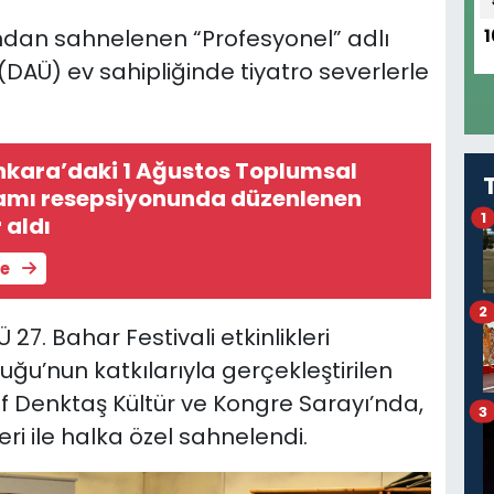
ından sahnelenen “Profesyonel” adlı
1
(DAÜ) ev sahipliğinde tiyatro severlerle
kara’daki 1 Ağustos Toplumsal
ramı resepsiyonunda düzenlenen
1
 aldı
le
2
27. Bahar Festivali etkinlikleri
ğu’nun katkılarıyla gerçekleştirilen
if Denktaş Kültür ve Kongre Sarayı’nda,
3
i ile halka özel sahnelendi.