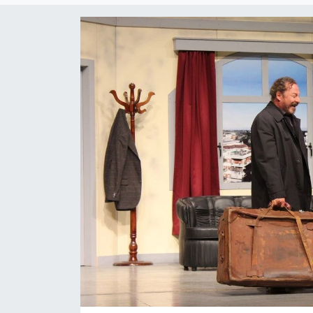
Gündem
KKTC
KKTC YEREL SEÇİM 2018
Kültür Sanat
Magazin
Moda
Nöbetçi Eczaneler
Otomobil Dünyası
Politika