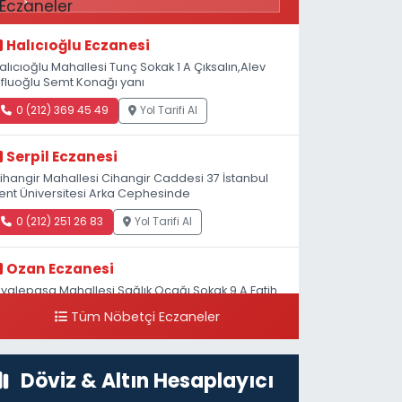
Halıcıoğlu Eczanesi
alıcıoğlu Mahallesi Tunç Sokak 1 A Çıksalın,Alev
fluoğlu Semt Konağı yanı
0 (212) 369 45 49
Yol Tarifi Al
Serpil Eczanesi
ihangir Mahallesi Cihangir Caddesi 37 İstanbul
ent Üniversitesi Arka Cephesinde
0 (212) 251 26 83
Yol Tarifi Al
Ozan Eczanesi
iyalepaşa Mahallesi Sağlık Ocağı Sokak 9 A Fatih
ultan ASM Yanı
Tüm Nöbetçi Eczaneler
0 (212) 297 30 13
Yol Tarifi Al
Döviz & Altın Hesaplayıcı