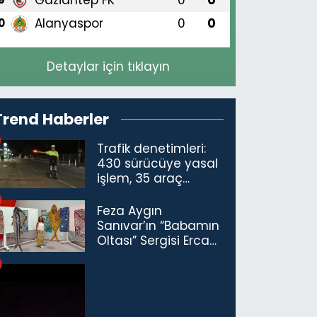
Alanyaspor
0
0
0
Detaylar için tıklayın
Trend Haberler
Trafik denetimleri:
430 sürücüye yasal
işlem, 35 araç
trafikten men
Feza Aygın
Sanıvar’ın “Babamın
Oltası” Sergisi Ercan
Havalimanı’nda
Açıldı