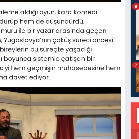
6
kaleme aldığı oyun, kara komedi
güldürüp hem de düşündürdü.
memuru ile bir yazar arasında geçen
n, Yugoslavya’nın çöküş süreci öncesi
 bireylerin bu süreçte yaşadığı
ı boyunca sistemle çatışan bir
7
zleyiciyi hem geçmişin muhasebesine hem
na davet ediyor.