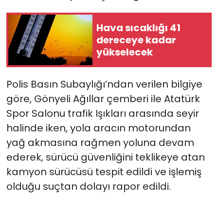
SAĞLIK
Hava sıcaklığı 41
dereceye kadar
Spor
yükselecek
Teknoloji
Polis Basın Subaylığı’ndan verilen bilgiye
TÜRKiYE
göre, Gönyeli Ağıllar çemberi ile Atatürk
Spor Salonu trafik Işıkları arasında seyir
Video Galeri
halinde iken, yola aracın motorundan
yağ akmasına rağmen yoluna devam
YAŞAM
ederek, sürücü güvenliğini teklikeye atan
kamyon sürücüsü tespit edildi ve işlemiş
Yazarlar
olduğu suçtan dolayı rapor edildi.