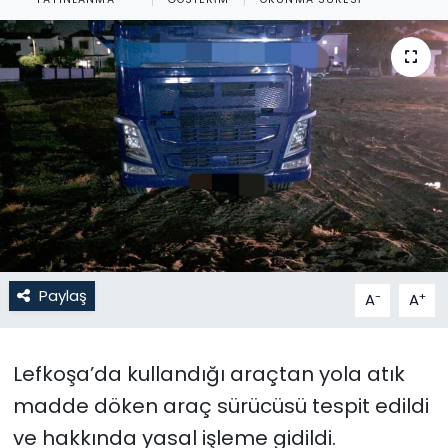
Gündem
KKTC
KKTC YEREL SEÇİM 2018
Kültür Sanat
Magazin
Moda
Paylaş
-
+
A
A
Nöbetçi Eczaneler
Lefkoşa’da kullandığı araçtan yola atık
Otomobil Dünyası
madde döken araç sürücüsü tespit edildi
ve hakkında yasal işleme gidildi.
Politika