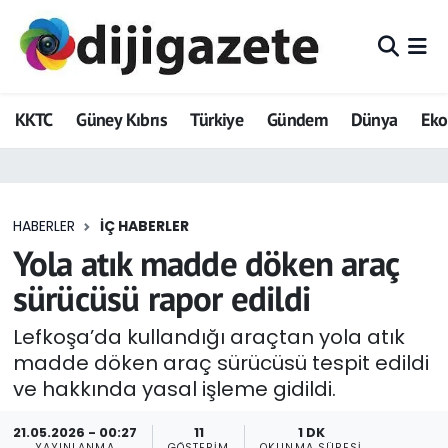
ADVERTORIAL
Hava Durumu
KKTC
Güney Kıbrıs
Türkiye
Gündem
Dünya
Ek
Dijigazete
Trafik Durumu
Dünya
Süper Lig Puan Durumu ve Fikstür
HABERLER
İÇ HABERLER
Eğitim
Tüm Manşetler
Yola atık madde döken araç
Ekonomi
Son Dakika Haberleri
sürücüsü rapor edildi
Foto Galeri
Haber Arşivi
Lefkoşa’da kullandığı araçtan yola atık
madde döken araç sürücüsü tespit edildi
GEZİ
ve hakkında yasal işleme gidildi.
Güncel
21.05.2026 - 00:27
11
1 DK
YAYINLANMA
GÖSTERIM
OKUNMA SÜRESI