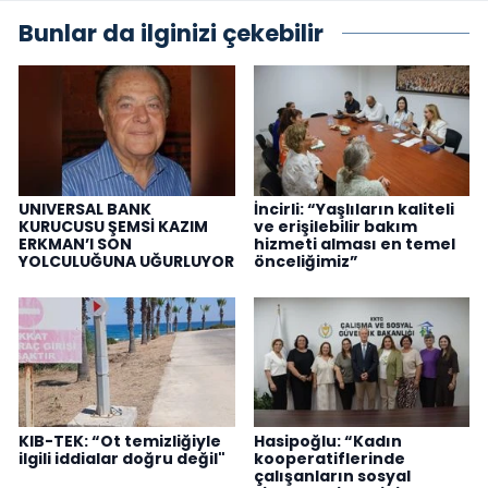
Bunlar da ilginizi çekebilir
UNIVERSAL BANK
İncirli: “Yaşlıların kaliteli
KURUCUSU ŞEMSİ KAZIM
ve erişilebilir bakım
ERKMAN’I SON
hizmeti alması en temel
YOLCULUĞUNA UĞURLUYOR
önceliğimiz”
KIB-TEK: “Ot temizliğiyle
Hasipoğlu: “Kadın
ilgili iddialar doğru değil"
kooperatiflerinde
çalışanların sosyal