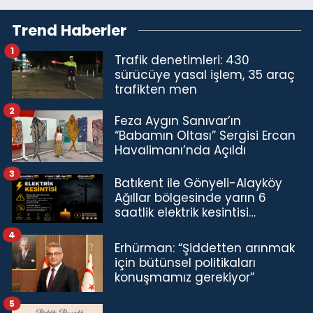
Trend Haberler
1
Trafik denetimleri: 430
sürücüye yasal işlem, 35 araç
trafikten men
2
Feza Aygın Sanıvar’ın
“Babamın Oltası” Sergisi Ercan
Havalimanı’nda Açıldı
3
Batıkent ile Gönyeli-Alayköy
Ağıllar bölgesinde yarın 6
saatlik elektrik kesintisi…
4
Erhürman: “Şiddetten arınmak
için bütünsel politikaları
konuşmamız gerekiyor”
5