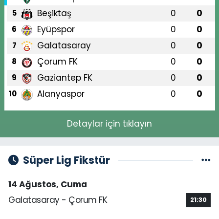
Beşiktaş
0
0
5
Eyüpspor
0
0
6
Galatasaray
0
0
7
Çorum FK
0
0
8
Gaziantep FK
0
0
9
Alanyaspor
0
0
10
Detaylar için tıklayın
Süper Lig Fikstür
14 Ağustos, Cuma
Galatasaray - Çorum FK
21:30