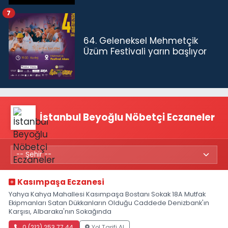
7
64. Geleneksel Mehmetçik
Üzüm Festivali yarın başlıyor
İstanbul Beyoğlu Nöbetçi Eczaneler
Kasımpaşa Eczanesi
Yahya Kahya Mahallesi Kasımpaşa Bostanı Sokak 18A Mutfak
Ekipmanları Satan Dükkanların Olduğu Caddede Denizbank'ın
Karşısı, Albaraka'nın Sokağında
0 (212) 253 77 44
Yol Tarifi Al