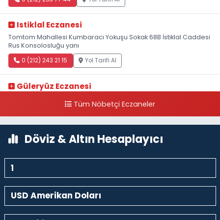
Istiklal Eczanesi
Tomtom Mahallesi Kumbaracı Yokuşu Sokak 68B İstiklal Caddesi
Rus Konsolosluğu yanı
0 (212) 243 21 15
Yol Tarifi Al
Güleryüz Eczanesi
Piripaşa Mahallesi Şaban Deresi Sokak 7 D Koç Müzesi Arkası-
Tüm Nöbetçi Eczaneler
kalaycıbahçe Meydana Doğru
0 (212) 369 95 85
Yol Tarifi Al
Döviz & Altın Hesaplayıcı