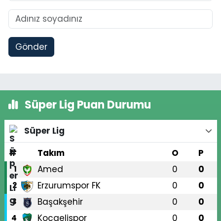
Gönder
Süper Lig Puan Durumu
Süper Lig
#
Takım
O
P
Amed
0
0
1
Erzurumspor FK
0
0
2
Başakşehir
0
0
3
Kocaelispor
0
0
4