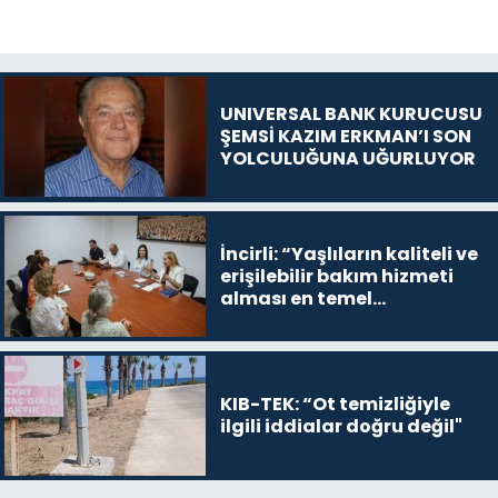
UNIVERSAL BANK KURUCUSU
ŞEMSİ KAZIM ERKMAN’I SON
YOLCULUĞUNA UĞURLUYOR
İncirli: “Yaşlıların kaliteli ve
erişilebilir bakım hizmeti
alması en temel
önceliğimiz”
KIB-TEK: “Ot temizliğiyle
ilgili iddialar doğru değil"