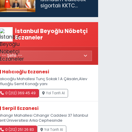
sigortalı KKTC
vatandaşları için
maaş desteğini 35
bin TL'ye çıkardık”
İstanbul Beyoğlu Nöbetçi
Eczaneler
Halıcıoğlu Eczanesi
alıcıoğlu Mahallesi Tunç Sokak 1 A Çıksalın,Alev
fluoğlu Semt Konağı yanı
0 (212) 369 45 49
Yol Tarifi Al
Serpil Eczanesi
ihangir Mahallesi Cihangir Caddesi 37 İstanbul
ent Üniversitesi Arka Cephesinde
0 (212) 251 26 83
Yol Tarifi Al