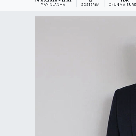
14.05.2026 - 12:52
12
1 DK
YAYINLANMA
GÖSTERIM
OKUNMA SÜRE
Gündem
KKTC
KKTC YEREL SEÇİM 2018
Kültür Sanat
Magazin
Moda
Nöbetçi Eczaneler
Otomobil Dünyası
Politika