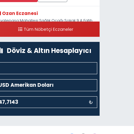
Ozan Eczanesi
iyalepaşa Mahallesi Sağlık Ocağı Sokak 9 A Fatih
ultan ASM Yanı
Tüm Nöbetçi Eczaneler
0 (212) 297 30 13
Yol Tarifi Al
Döviz & Altın Hesaplayıcı
₺