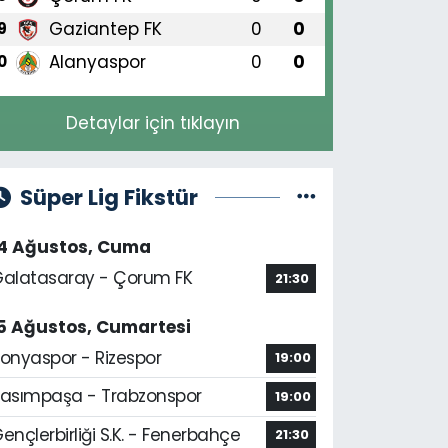
Gaziantep FK
0
0
9
Alanyaspor
0
0
0
Detaylar için tıklayın
Süper Lig Fikstür
14 Ağustos, Cuma
alatasaray - Çorum FK
21:30
5 Ağustos, Cumartesi
onyaspor - Rizespor
19:00
asımpaşa - Trabzonspor
19:00
ençlerbirliği S.K. - Fenerbahçe
21:30