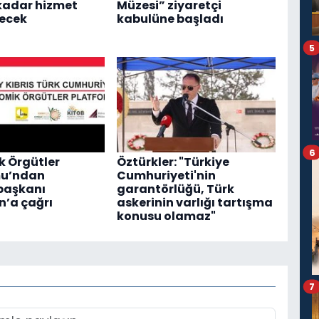
kadar hizmet
Müzesi” ziyaretçi
ecek
kabulüne başladı
5
6
 Örgütler
Öztürkler: "Türkiye
mu’ndan
Cumhuriyeti'nin
aşkanı
garantörlüğü, Türk
’a çağrı
askerinin varlığı tartışma
konusu olamaz"
7