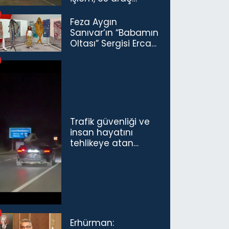
trafikten men
Feza Aygın
Sanıvar’ın “Babamın
Oltası” Sergisi Ercan
Havalimanı’nda
Açıldı
Trafik güvenliği ve
insan hayatını
tehlikeye atan
sürücü ve yolcuya
ceza...
Erhürman: