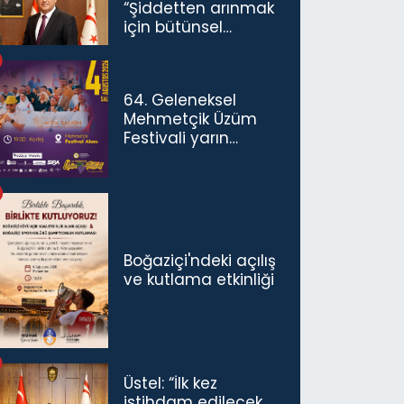
“Şiddetten arınmak
için bütünsel
politikaları
konuşmamız
gerekiyor”
64. Geleneksel
Mehmetçik Üzüm
Festivali yarın
başlıyor
Boğaziçi'ndeki açılış
ve kutlama etkinliği
Üstel: “İlk kez
istihdam edilecek