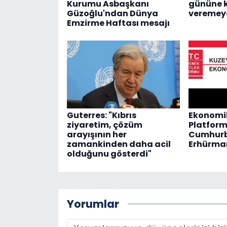
Kurumu Asbaşkanı
gününe 
Güzoğlu'ndan Dünya
veremey
Emzirme Haftası mesajı
Guterres: "Kıbrıs
Ekonomik
ziyaretim, çözüm
Platfor
arayışının her
Cumhurb
zamankinden daha acil
Erhürman
olduğunu gösterdi"
Yorumlar