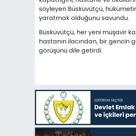
söyleyen Büsküvütçü, h
ükümetin
yaratmak olduğunu savundu.
Büsküvütçü, her yeni müşavir ka
hastanın ilacından, bir gencin 
görüşünü dile getirdi.
EDITÖRÜN SEÇTIĞI
Devlet Emlak 
ve içkileri p