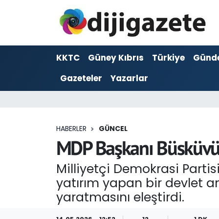
ADVERTORIAL
Hava Durumu
KKTC
Güney Kıbrıs
Türkiye
Günd
Dijigazete
Trafik Durumu
Gazeteler
Yazarlar
Dünya
Süper Lig Puan Durumu ve Fikstür
Eğitim
Tüm Manşetler
HABERLER
GÜNCEL
Ekonomi
Son Dakika Haberleri
MDP Başkanı Büsküvütç
Foto Galeri
Haber Arşivi
Milliyetçi Demokrasi Part
yatırım yapan bir devlet a
GEZİ
yaratmasını eleştirdi.
Güncel