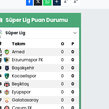
-
+
A
A
Süper Lig Puan Durumu
Süper Lig
#
Takım
O
P
Amed
0
0
1
Erzurumspor FK
0
0
2
Başakşehir
0
0
3
Kocaelispor
0
0
4
Beşiktaş
0
0
5
Eyüpspor
0
0
6
Galatasaray
0
0
7
Çorum FK
0
0
8