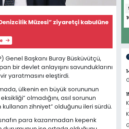
1
enizcilik Müzesi” ziyaretçi kabulüne
le
DP) Genel Başkanı Buray Büsküvütçü,
an bir devlet anlayışını savunduklarını
ir yaratmasını eleştirdi.
G
lamada,
ülkenin en büyük sorununun
1
eksikliği” olmadığını,
asıl sorunun
K
in kullanan zihniyet” olduğunu ileri sürdü.
K
 esnafın para kazanmadan kepenk
G
rın durumunun ise ortada olduğunu