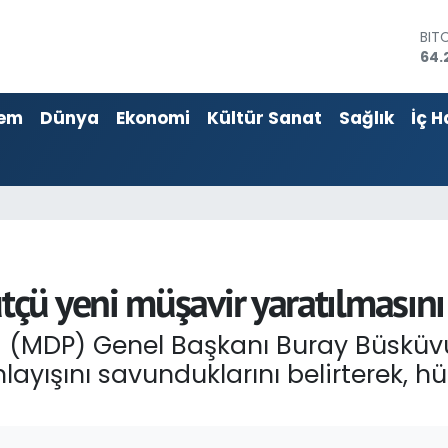
BIT
64.
DO
47,
EU
55,
em
Dünya
Ekonomi
Kültür Sanat
Sağlık
İç H
STE
64,
GRA
657
BİS
13.
ü yeni müşavir yaratılmasını 
isi (MDP) Genel Başkanı Buray Büskü
nlayışını savunduklarını belirterek, 