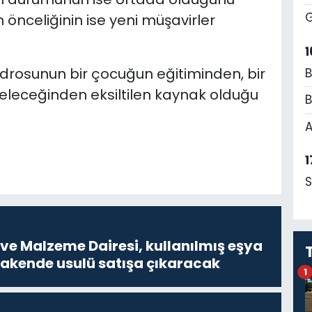
G
 önceliğinin ise yeni müşavirler
1
drosunun bir çocuğun eğitiminden, bir
B
geleceğinden eksiltilen kaynak olduğu
B
A
1
S
ve Malzeme Dairesi, kullanılmış eşya
erakende usulü satışa çıkaracak
1