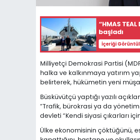
SAĞLIK
“HMAS TEAL D
Spor
başladı
İçeriği Görüntü
Teknoloji
TÜRKiYE
Milliyetçi Demokrasi Partisi (M
halka ve kalkınmaya yatırım yap
Video Galeri
belirterek, hükümetin
yeni müşav
YAŞAM
Büsküvütçü yaptığı yazılı açık
“Trafik, bürokrasi ya da yönetim 
Yazarlar
devleti “Kendi siyasi çıkarları iç
Ülke ekonomisinin çöktüğünü,
kapattığını, hastane ve okulla