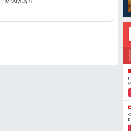
H
O
C
K