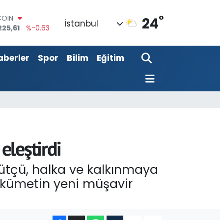
COIN
225,61
%-0.63
°
24
LAR
İstanbul
7143
%0.16
RO
0317
%-0.02
aberler
Spor
Bilim
Eğitim
RLİN
2463
%0.07
M ALTIN
4.81
%1.44
T100
799
%70
eleştirdi
vütçü, halka ve kalkınmaya
hükümetin yeni müşavir