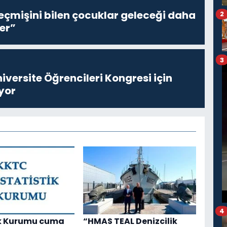
eçmişini bilen çocuklar geleceği daha
2
er”
3
niversite Öğrencileri Kongresi için
yor
4
ik Kurumu cuma
“HMAS TEAL Denizcilik