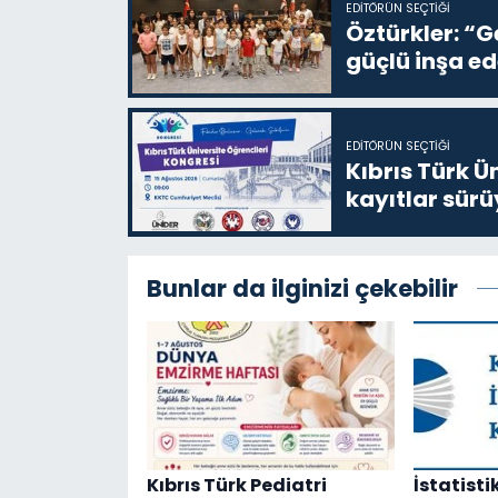
EDITÖRÜN SEÇTIĞI
Öztürkler: “G
güçlü inşa ed
EDITÖRÜN SEÇTIĞI
Kıbrıs Türk Ü
kayıtlar sürü
Bunlar da ilginizi çekebilir
Kıbrıs Türk Pediatri
İstatist