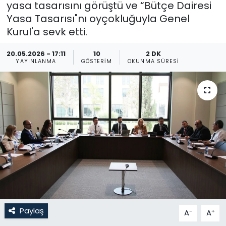
yasa tasarısını görüştü ve “Bütçe Dairesi
Yasa Tasarısı"nı oyçokluğuyla Genel
Gündem
Kurul'a sevk etti.
KKTC
20.05.2026 - 17:11
10
2 DK
YAYINLANMA
GÖSTERIM
OKUNMA SÜRESI
KKTC YEREL SEÇİM 2018
Kültür Sanat
Magazin
Moda
Nöbetçi Eczaneler
Otomobil Dünyası
Paylaş
-
+
A
A
Politika