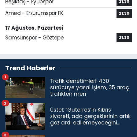
Beşiktaş - Eyüpspor
21:30
Amed - Erzurumspor FK
21:30
17 Ağustos, Pazartesi
Samsunspor - Göztepe
21:30
Trend Haberler
1
Trafik denetimleri: 430
sürücüye yasal işlem, 35 araç
trafikten men
2
Üstel: “Guterres’in Kıbrıs
ziyareti, ada gerçeklerinin artık
göz ardı edilemeyeceğini
göstermiştir”
3