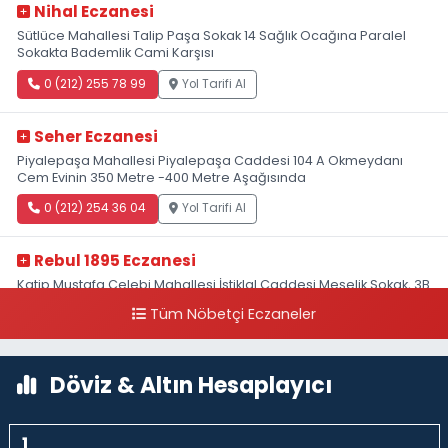
Nihal Eczanesi
Sütlüce Mahallesi Talip Paşa Sokak 14 Sağlık Ocağına Paralel
Sokakta Bademlik Cami Karşısı
0 (212) 255 78 99
Yol Tarifi Al
Seher Eczanesi
Piyalepaşa Mahallesi Piyalepaşa Caddesi 104 A Okmeydanı
Cem Evinin 350 Metre -400 Metre Aşağısında
0 (212) 254 36 04
Yol Tarifi Al
Rebul 1895 Eczanesi
Katip Mustafa Çelebi Mahallesi İstiklal Caddesi Meşelik Sokak, 3B
Akbank Sanat karşısı, Fransız Konsolosluğu Çaprazı
Tüm Nöbetçi Eczaneler
0 (212) 243 69 36
Yol Tarifi Al
Döviz & Altın Hesaplayıcı