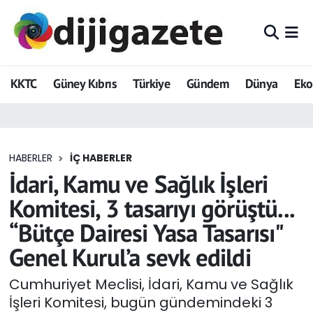
ADVERTORIAL
Hava Durumu
KKTC
Güney Kıbrıs
Türkiye
Gündem
Dünya
Ek
Dijigazete
Trafik Durumu
Dünya
Süper Lig Puan Durumu ve Fikstür
HABERLER
İÇ HABERLER
Eğitim
Tüm Manşetler
İdari, Kamu ve Sağlık İşleri
Ekonomi
Son Dakika Haberleri
Komitesi, 3 tasarıyı görüştü...
“Bütçe Dairesi Yasa Tasarısı"
Foto Galeri
Haber Arşivi
Genel Kurul’a sevk edildi
GEZİ
Cumhuriyet Meclisi, İdari, Kamu ve Sağlık
İşleri Komitesi, bugün gündemindeki 3
Güncel