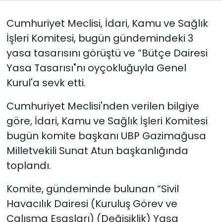
C
umhuriyet Meclisi, İdari, Kamu ve Sağlık
SAĞLIK
İşleri Komitesi, bugün gündemindeki 3
Spor
yasa tasarısını görüştü ve
“Bütçe Dairesi
Yasa Tasarısı"nı oyçokluğuyla Genel
Teknoloji
Kurul'a sevk etti.
TÜRKiYE
Cumhuriyet Meclisi'nden verilen bilgiye
göre, İdari, Kamu ve Sağlık İşleri Komitesi
Video Galeri
bugün komite başkanı UBP Gazimağusa
YAŞAM
Milletvekili Sunat Atun başkanlığında
toplandı.
Yazarlar
Komite, gündeminde bulunan “Sivil
Havacılık Dairesi (Kuruluş Görev ve
Çalışma Esasları) (Değişiklik) Yasa