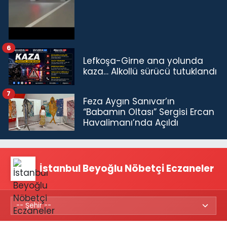
6
Lefkoşa-Girne ana yolunda
kaza… Alkollü sürücü tutuklandı
7
Feza Aygın Sanıvar’ın
“Babamın Oltası” Sergisi Ercan
Havalimanı’nda Açıldı
İstanbul Beyoğlu Nöbetçi Eczaneler