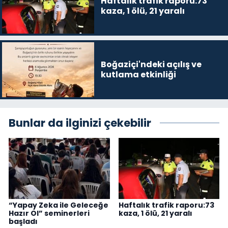
Haftalık trafik raporu:73
kaza, 1 ölü, 21 yaralı
Boğaziçi'ndeki açılış ve
kutlama etkinliği
Bunlar da ilginizi çekebilir
“Yapay Zeka ile Geleceğe
Haftalık trafik raporu:73
Hazır Ol” seminerleri
kaza, 1 ölü, 21 yaralı
başladı