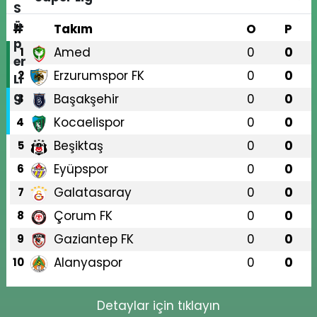
#
Takım
O
P
Amed
0
0
1
Erzurumspor FK
0
0
2
Başakşehir
0
0
3
Kocaelispor
0
0
4
Beşiktaş
0
0
5
Eyüpspor
0
0
6
Galatasaray
0
0
7
Çorum FK
0
0
8
Gaziantep FK
0
0
9
Alanyaspor
0
0
10
Detaylar için tıklayın