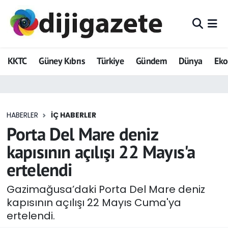
ADVERTORIAL
Hava Durumu
KKTC
Güney Kıbrıs
Türkiye
Gündem
Dünya
Ek
Dijigazete
Trafik Durumu
Dünya
Süper Lig Puan Durumu ve Fikstür
HABERLER
İÇ HABERLER
Eğitim
Tüm Manşetler
Porta Del Mare deniz
Ekonomi
Son Dakika Haberleri
kapısının açılışı 22 Mayıs'a
ertelendi
Foto Galeri
Haber Arşivi
Gazimağusa’daki Porta Del Mare deniz
GEZİ
kapısının açılışı 22 Mayıs Cuma'ya
ertelendi.
Güncel