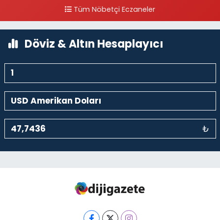
Tüm Nöbetçi Eczaneler
0 (212) 297 96 92
Yol Tarifi Al
Döviz & Altın Hesaplayıcı
₺