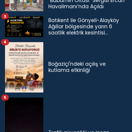
“Babamın Oltası” Sergisi Ercan
Havalimanı’nda Açıldı
3
Batıkent ile Gönyeli-Alayköy
Ağıllar bölgesinde yarın 6
saatlik elektrik kesintisi…
4
Boğaziçi'ndeki açılış ve
kutlama etkinliği
5