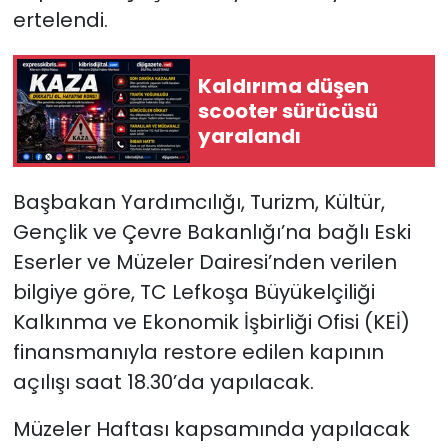
ertelendi.
SAĞLIK
Kaldırıma düşen
Spor
scooter sürücüsü
yaralandı
Teknoloji
TÜRKiYE
Başbakan Yardımcılığı, Turizm, Kültür,
Gençlik ve Çevre Bakanlığı’na bağlı Eski
Video Galeri
Eserler ve Müzeler Dairesi’nden verilen
bilgiye göre, TC Lefkoşa Büyükelçiliği
YAŞAM
Kalkınma ve Ekonomik İşbirliği Ofisi (KEİ)
finansmanıyla restore edilen kapının
Yazarlar
açılışı
saat 18.30’da yapılacak.
Müzeler Haftası kapsamında yapılacak