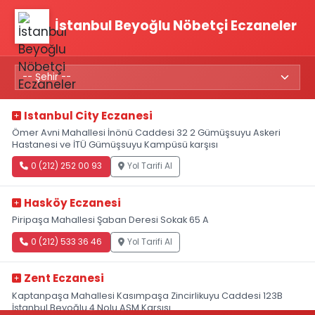
İstanbul Beyoğlu Nöbetçi Eczaneler
Istanbul City Eczanesi
Ömer Avni Mahallesi İnönü Caddesi 32 2 Gümüşsuyu Askeri
Hastanesi ve İTÜ Gümüşsuyu Kampüsü karşısı
0 (212) 252 00 93
Yol Tarifi Al
Hasköy Eczanesi
Piripaşa Mahallesi Şaban Deresi Sokak 65 A
0 (212) 533 36 46
Yol Tarifi Al
Zent Eczanesi
Kaptanpaşa Mahallesi Kasımpaşa Zincirlikuyu Caddesi 123B
İstanbul Beyoğlu 4 Nolu ASM Karşısı