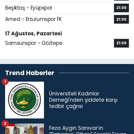
Beşiktaş - Eyüpspor
21:30
Amed - Erzurumspor FK
21:30
17 Ağustos, Pazartesi
Samsunspor - Göztepe
21:30
Trend Haberler
1
Üniversiteli Kadınlar
Derneği'nden şiddete karşı
tedbir çağrısı
2
Feza Aygın Sanıvar’ın