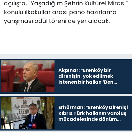
a
çılışta, “Yaşadığım Şehrin Kültürel Mirası”
konulu ilkokullar arası pano hazırlama
yarışması ödül töreni de yer alacak.
Akpınar: “Erenköy bir
direnişin, yok edilmek
istenen bir halkın ‘Ben
buradayım ve var olmaya
devam edeceğim’ dediği
yer
Erhürman: “Erenköy Direnişi
Kıbrıs Türk halkının varoluş
mücadelesinde dönüm
noktalarından biri”