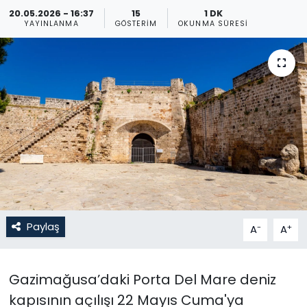
20.05.2026 - 16:37
15
1 DK
Gündem
YAYINLANMA
GÖSTERIM
OKUNMA SÜRESI
KKTC
KKTC YEREL SEÇİM 2018
Kültür Sanat
Magazin
Moda
Paylaş
-
+
A
A
Nöbetçi Eczaneler
Otomobil Dünyası
Gazimağusa’daki Porta Del Mare deniz
kapısının açılışı 22 Mayıs Cuma'ya
Politika