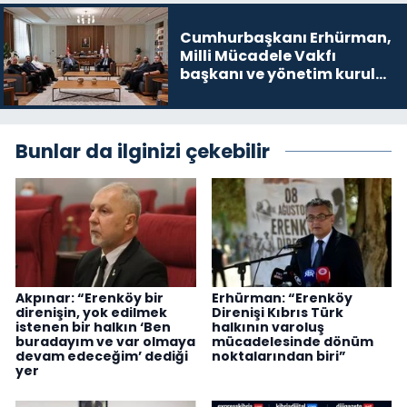
Cumhurbaşkanı Erhürman,
Milli Mücadele Vakfı
başkanı ve yönetim kurulu
üyelerini kabul etti
Bunlar da ilginizi çekebilir
Akpınar: “Erenköy bir
Erhürman: “Erenköy
direnişin, yok edilmek
Direnişi Kıbrıs Türk
istenen bir halkın ‘Ben
halkının varoluş
buradayım ve var olmaya
mücadelesinde dönüm
devam edeceğim’ dediği
noktalarından biri”
yer