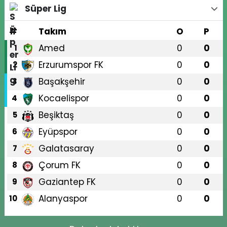
Süper Lig
#
Takım
O
P
Amed
0
0
1
Erzurumspor FK
0
0
2
Başakşehir
0
0
3
Kocaelispor
0
0
4
Beşiktaş
0
0
5
Eyüpspor
0
0
6
Galatasaray
0
0
7
Çorum FK
0
0
8
Gaziantep FK
0
0
9
Alanyaspor
0
0
10