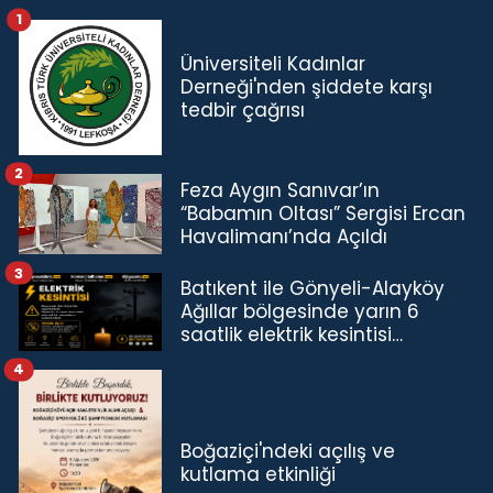
1
Üniversiteli Kadınlar
Derneği'nden şiddete karşı
tedbir çağrısı
2
Feza Aygın Sanıvar’ın
“Babamın Oltası” Sergisi Ercan
Havalimanı’nda Açıldı
3
Batıkent ile Gönyeli-Alayköy
Ağıllar bölgesinde yarın 6
saatlik elektrik kesintisi…
4
Boğaziçi'ndeki açılış ve
kutlama etkinliği