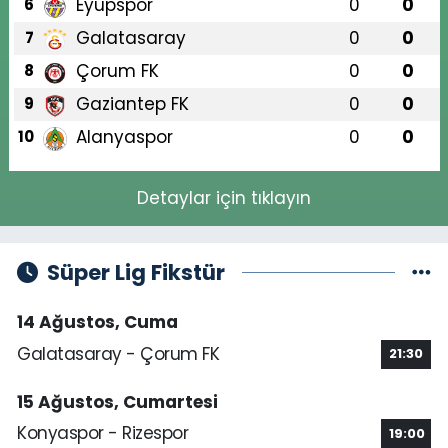
Eyüpspor
0
0
6
Galatasaray
0
0
7
Çorum FK
0
0
8
Gaziantep FK
0
0
9
Alanyaspor
0
0
10
Detaylar için tıklayın
Süper Lig Fikstür
14 Ağustos, Cuma
Galatasaray - Çorum FK
21:30
15 Ağustos, Cumartesi
Konyaspor - Rizespor
19:00