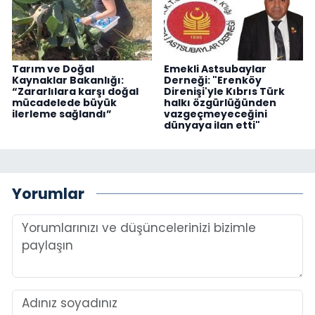
Tarım ve Doğal
Emekli Astsubaylar
Kaynaklar Bakanlığı:
Derneği: "Erenköy
“Zararlılara karşı doğal
Direnişi'yle Kıbrıs Türk
mücadelede büyük
halkı özgürlüğünden
ilerleme sağlandı”
vazgeçmeyeceğini
dünyaya ilan etti"
Yorumlar