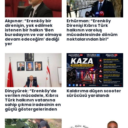
Akpınar: “Erenköy bir
Erhürman: “Erenköy
direnişin, yok edilmek
Direnişi Kıbrıs Türk
istenen bir halkın ‘Ben
halkının varoluş
buradayım ve var olmaya
mücadelesinde dönüm
devam edeceğim’ dediği
noktalarından biri”
yer
Dinçyürek: “Erenköy’de
Kaldırıma düşen scooter
verilen mücadele, Kıbrıs
sürücüsü yaralandı
Türk halkının vatanına
sahip çıkma iradesinin en
güçlü göstergelerinden