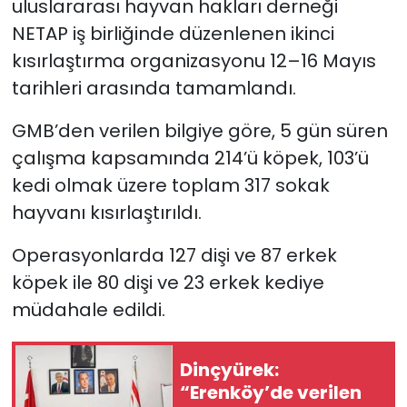
uluslararası hayvan hakları derneği
NETAP iş birliğinde düzenlenen ikinci
SAĞLIK
kısırlaştırma organizasyonu 12–16 Mayıs
tarihleri arasında tamamlandı.
Spor
GMB’den verilen bilgiye göre, 5 gün süren
Teknoloji
çalışma kapsamında 214’ü köpek, 103’ü
TÜRKiYE
kedi olmak üzere toplam 317 sokak
hayvanı kısırlaştırıldı.
Video Galeri
Operasyonlarda 127 dişi ve 87 erkek
YAŞAM
köpek ile 80 dişi ve 23 erkek kediye
müdahale edildi.
Yazarlar
Dinçyürek:
“Erenköy’de verilen