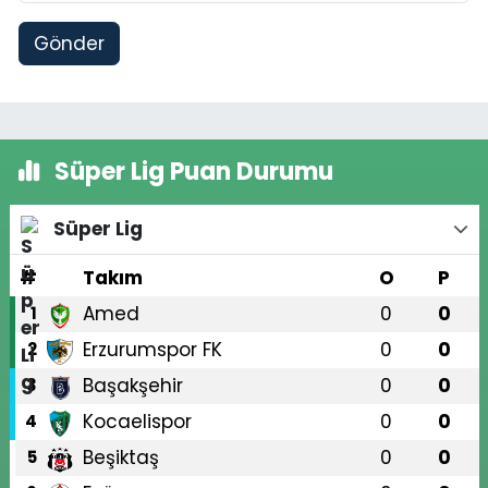
Gönder
Süper Lig Puan Durumu
Süper Lig
#
Takım
O
P
Amed
0
0
1
Erzurumspor FK
0
0
2
Başakşehir
0
0
3
Kocaelispor
0
0
4
Beşiktaş
0
0
5