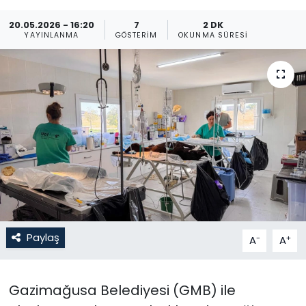
Gündem
20.05.2026 - 16:20
7
2 DK
YAYINLANMA
GÖSTERIM
OKUNMA SÜRESI
KKTC
KKTC YEREL SEÇİM 2018
Kültür Sanat
Magazin
Moda
Nöbetçi Eczaneler
Paylaş
-
+
A
A
Otomobil Dünyası
Gazimağusa Belediyesi (GMB) ile
Politika