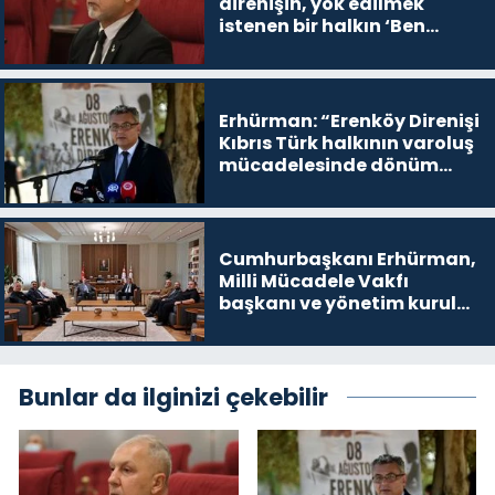
direnişin, yok edilmek
istenen bir halkın ‘Ben
buradayım ve var olmaya
devam edeceğim’ dediği
yer
Erhürman: “Erenköy Direnişi
Kıbrıs Türk halkının varoluş
mücadelesinde dönüm
noktalarından biri”
Cumhurbaşkanı Erhürman,
Milli Mücadele Vakfı
başkanı ve yönetim kurulu
üyelerini kabul etti
Bunlar da ilginizi çekebilir