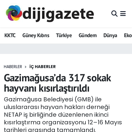
ADVERTORIAL
Hava Durumu
KKTC
Güney Kıbrıs
Türkiye
Gündem
Dünya
Ek
Dijigazete
Trafik Durumu
Dünya
Süper Lig Puan Durumu ve Fikstür
HABERLER
İÇ HABERLER
Eğitim
Tüm Manşetler
Gazimağusa’da 317 sokak
Ekonomi
Son Dakika Haberleri
hayvanı kısırlaştırıldı
Foto Galeri
Haber Arşivi
Gazimağusa Belediyesi (GMB) ile
uluslararası hayvan hakları derneği
GEZİ
NETAP iş birliğinde düzenlenen ikinci
kısırlaştırma organizasyonu 12–16 Mayıs
Güncel
tarihleri arasında tamamlandı.