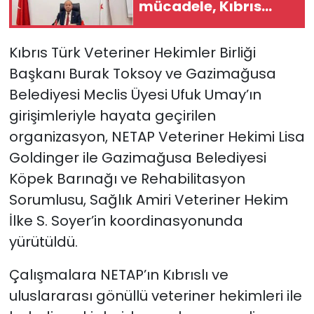
mücadele, Kıbrıs
Türk halkının
vatanına sahip
Kıbrıs Türk Veteriner Hekimler Birliği
çıkma iradesinin en
Başkanı Burak Toksoy ve Gazimağusa
güçlü
göstergelerinden
Belediyesi Meclis Üyesi Ufuk Umay’ın
girişimleriyle hayata geçirilen
organizasyon, NETAP Veteriner Hekimi Lisa
Goldinger ile Gazimağusa Belediyesi
Köpek Barınağı ve Rehabilitasyon
Sorumlusu, Sağlık Amiri Veteriner Hekim
İlke S. Soyer’in koordinasyonunda
yürütüldü.
Çalışmalara NETAP’ın Kıbrıslı ve
uluslararası gönüllü veteriner hekimleri ile