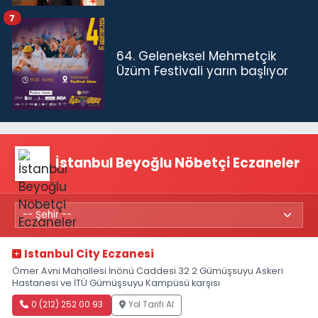
7
64. Geleneksel Mehmetçik
Üzüm Festivali yarın başlıyor
İstanbul Beyoğlu Nöbetçi Eczaneler
Istanbul City Eczanesi
Ömer Avni Mahallesi İnönü Caddesi 32 2 Gümüşsuyu Askeri
Hastanesi ve İTÜ Gümüşsuyu Kampüsü karşısı
0 (212) 252 00 93
Yol Tarifi Al