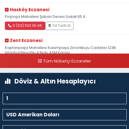
Hasköy Eczanesi
Piripaşa Mahallesi Şaban Deresi Sokak 65 A
0 (212) 533 36 46
Yol Tarifi Al
Zent Eczanesi
Kaptanpaşa Mahallesi Kasımpaşa Zincirlikuyu Caddesi 123B
İstanbul Beyoğlu 4 Nolu ASM Karşısı
Tüm Nöbetçi Eczaneler
0 (212) 297 96 92
Yol Tarifi Al
Döviz & Altın Hesaplayıcı