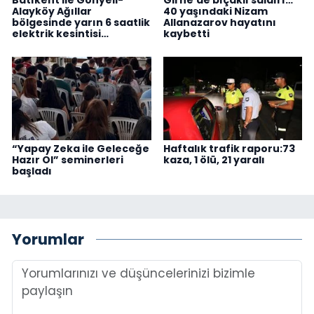
Alayköy Ağıllar
40 yaşındaki Nizam
bölgesinde yarın 6 saatlik
Allanazarov hayatını
elektrik kesintisi…
kaybetti
“Yapay Zeka ile Geleceğe
Haftalık trafik raporu:73
Hazır Ol” seminerleri
kaza, 1 ölü, 21 yaralı
başladı
Yorumlar