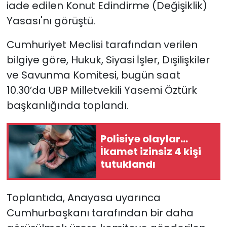
iade edilen
Konut Edindirme (Değişiklik)
Yasası'nı görüştü.
SAĞLIK
Cumhuriyet Meclisi tarafından verilen
Spor
bilgiye göre, Hukuk, Siyasi İşler, Dışilişkiler
ve Savunma Komitesi,
bugün saat
Teknoloji
10.30’da
UBP Milletvekili Yasemi Öztürk
TÜRKiYE
başkanlığında toplandı.
Video Galeri
Polisiye olaylar…
İkamet izinsiz 4 kişi
YAŞAM
tutuklandı
Yazarlar
Toplantıda,
Anayasa uyarınca
Cumhurbaşkanı tarafından bir daha