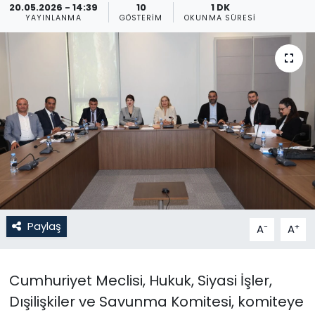
20.05.2026 - 14:39
10
1 DK
YAYINLANMA
GÖSTERIM
OKUNMA SÜRESI
Gündem
KKTC
KKTC YEREL SEÇİM 2018
Kültür Sanat
Magazin
Moda
Paylaş
-
+
A
A
Nöbetçi Eczaneler
Otomobil Dünyası
Cumhuriyet Meclisi, Hukuk, Siyasi İşler,
Dışilişkiler ve Savunma Komitesi, komiteye
Politika