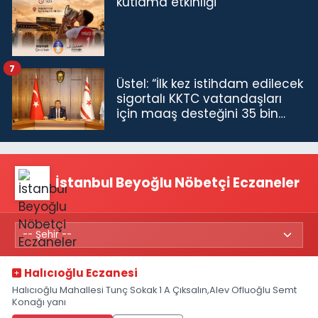
kutlama etkinliği
7
Üstel: “İlk kez istihdam edilecek
sigortalı KKTC vatandaşları
için maaş desteğini 35 bin
TL'ye çıkardık”
İstanbul Beyoğlu Nöbetçi Eczaneler
Halıcıoğlu Eczanesi
Halıcıoğlu Mahallesi Tunç Sokak 1 A Çıksalın,Alev Ofluoğlu Semt
Konağı yanı