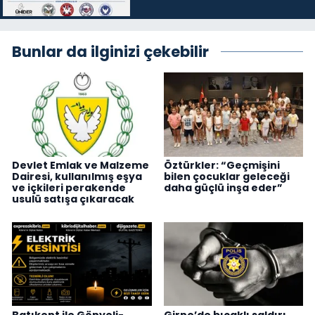
Bunlar da ilginizi çekebilir
Devlet Emlak ve Malzeme
Öztürkler: “Geçmişini
Dairesi, kullanılmış eşya
bilen çocuklar geleceği
ve içkileri perakende
daha güçlü inşa eder”
usulü satışa çıkaracak
Batıkent ile Gönyeli-
Girne’de bıçaklı saldırı…