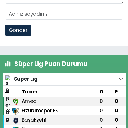
Gönder
Süper Lig Puan Durumu
Süper Lig
#
Takım
O
P
Amed
0
0
1
Erzurumspor FK
0
0
2
Başakşehir
0
0
3