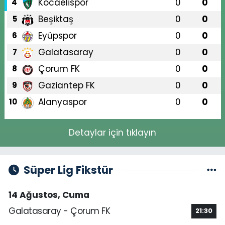
Kocaelispor
0
0
4
Beşiktaş
0
0
5
Eyüpspor
0
0
6
Galatasaray
0
0
7
Çorum FK
0
0
8
Gaziantep FK
0
0
9
Alanyaspor
0
0
10
Detaylar için tıklayın
Süper Lig Fikstür
14 Ağustos, Cuma
Galatasaray - Çorum FK
21:30