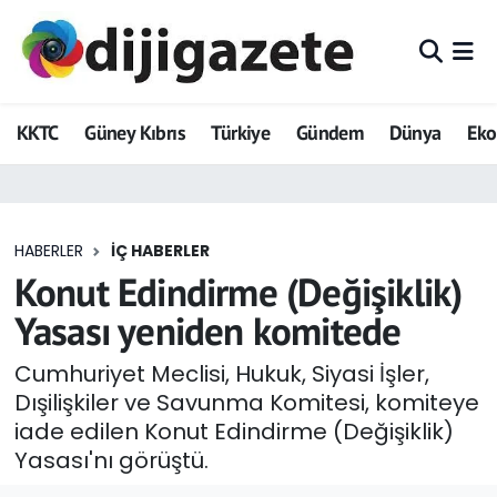
ADVERTORIAL
Hava Durumu
KKTC
Güney Kıbrıs
Türkiye
Gündem
Dünya
Ek
Dijigazete
Trafik Durumu
Dünya
Süper Lig Puan Durumu ve Fikstür
HABERLER
İÇ HABERLER
Eğitim
Tüm Manşetler
Konut Edindirme (Değişiklik)
Ekonomi
Son Dakika Haberleri
Yasası yeniden komitede
Foto Galeri
Haber Arşivi
Cumhuriyet Meclisi, Hukuk, Siyasi İşler,
Dışilişkiler ve Savunma Komitesi, komiteye
GEZİ
iade edilen Konut Edindirme (Değişiklik)
Yasası'nı görüştü.
Güncel