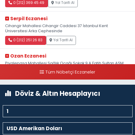
0 (212) 369 45 49
Yol Tarifi Al
Serpil Eczanesi
Cihangir Mahallesi Cihangir Caddesi 37 İstanbul Kent
Üniversitesi Arka Cephesinde
0 (212) 251 26 83
Yol Tarifi Al
Ozan Eczanesi
Piyalepaşa Mahallesi Sağlık Ocağı Sokak 9 A Fatih Sultan ASM
Yanı
Tüm Nöbetçi Eczaneler
0 (212) 297 30 13
Yol Tarifi Al
Döviz & Altın Hesaplayıcı