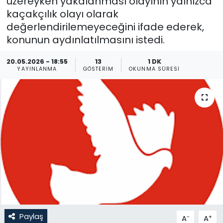
üzereyken yakalanması olayının yalnızca
kaçakçılık olayı olarak
Gündem
değerlendirilemeyeceğini ifade ederek,
konunun aydınlatılmasını istedi.
KKTC
20.05.2026 - 18:55
13
1 DK
KKTC YEREL SEÇİM 2018
YAYINLANMA
GÖSTERIM
OKUNMA SÜRESI
Kültür Sanat
Magazin
Moda
Nöbetçi Eczaneler
Otomobil Dünyası
Paylaş
-
+
A
A
Politika