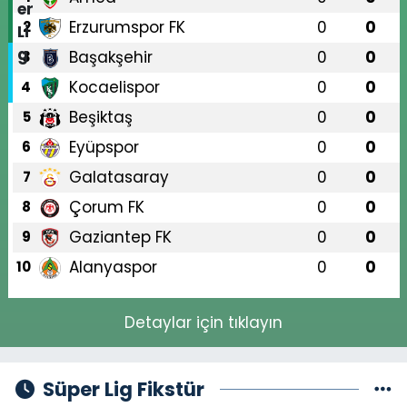
Erzurumspor FK
0
0
2
Başakşehir
0
0
3
Kocaelispor
0
0
4
Beşiktaş
0
0
5
Eyüpspor
0
0
6
Galatasaray
0
0
7
Çorum FK
0
0
8
Gaziantep FK
0
0
9
Alanyaspor
0
0
10
Detaylar için tıklayın
Süper Lig Fikstür