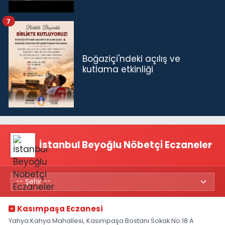
7
Boğaziçi'ndeki açılış ve
kutlama etkinliği
İstanbul Beyoğlu Nöbetçi Eczaneler
Kasımpaşa Eczanesi
Yahya Kahya Mahallesi, Kasımpaşa Bostanı Sokak No:18 A