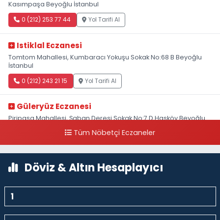
Kasımpaşa Beyoğlu İstanbul
0 (212) 253 77 44
Yol Tarifi Al
Istiklal Eczanesi
Tomtom Mahallesi, Kumbaracı Yokuşu Sokak No:68 B Beyoğlu
İstanbul
0 (212) 243 21 15
Yol Tarifi Al
Güleryüz Eczanesi
Piripaşa Mahallesi, Şaban Deresi Sokak No:7 D Hasköy Beyoğlu
İstanbul
Tüm Nöbetçi Eczaneler
0 (212) 369 95 85
Yol Tarifi Al
Döviz & Altın Hesaplayıcı