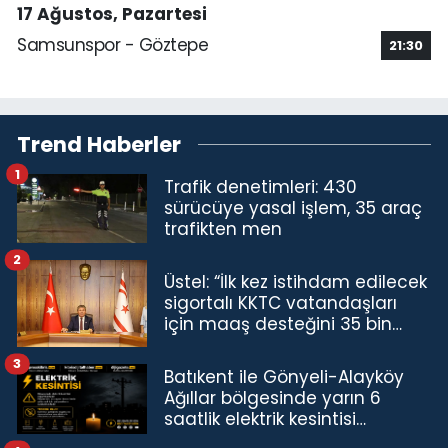
17 Ağustos, Pazartesi
Samsunspor - Göztepe
21:30
Trend Haberler
1
Trafik denetimleri: 430
sürücüye yasal işlem, 35 araç
trafikten men
2
Üstel: “İlk kez istihdam edilecek
sigortalı KKTC vatandaşları
için maaş desteğini 35 bin
TL'ye çıkardık”
3
Batıkent ile Gönyeli-Alayköy
Ağıllar bölgesinde yarın 6
saatlik elektrik kesintisi…