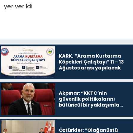
yer verildi.
KARK, “Arama Kurtarma
Köpekleri Çalıştayı” 11 – 13
Ağustos arası yapılacak
Akpınar: “KKTC’nin
güvenlik politikalarını
bütüncül bir yaklaşımla
yeniden değerlendirmesi
gerekiyor”
Öztürkler: “Olağanüstü