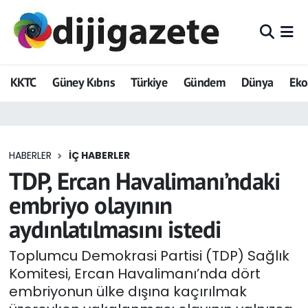
ADVERTORIAL
Hava Durumu
KKTC
Güney Kıbrıs
Türkiye
Gündem
Dünya
Ek
Dijigazete
Trafik Durumu
Dünya
Süper Lig Puan Durumu ve Fikstür
HABERLER
İÇ HABERLER
Eğitim
Tüm Manşetler
TDP, Ercan Havalimanı’ndaki
Ekonomi
Son Dakika Haberleri
embriyo olayının
aydınlatılmasını istedi
Foto Galeri
Haber Arşivi
Toplumcu Demokrasi Partisi (TDP) Sağlık
GEZİ
Komitesi, Ercan Havalimanı’nda dört
embriyonun ülke dışına kaçırılmak
Güncel