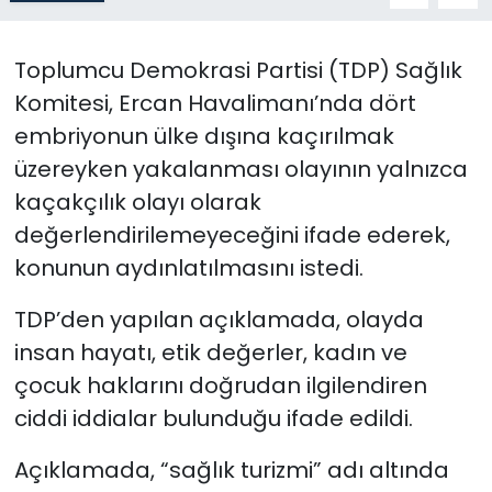
SAĞLIK
Toplumcu Demokrasi Partisi (TDP) Sağlık
Komitesi, Ercan Havalimanı’nda dört
Spor
embriyonun ülke dışına kaçırılmak
Teknoloji
üzereyken yakalanması olayının yalnızca
kaçakçılık olayı olarak
TÜRKiYE
değerlendirilemeyeceğini ifade ederek,
konunun aydınlatılmasını istedi.
Video Galeri
TDP’den yapılan açıklamada, olayda
YAŞAM
insan hayatı, etik değerler, kadın ve
çocuk haklarını doğrudan ilgilendiren
Yazarlar
ciddi iddialar bulunduğu ifade edildi.
Açıklamada, “sağlık turizmi” adı altında