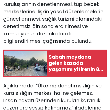
kuruluşlarının denetlenmesi, tüp bebek
merkezlerine ilişkin yasal düzenlemelerin
güncellenmesi, sağlık turizmi alanındaki
denetimsizliğin sona erdirilmesi ve
kamuoyunun düzenli olarak
bilgilendirilmesi çağrısında bulundu.
Sabah meydana
gelen kazada
yaşamını yitirenin 85
yaşındaki Turan
Obalı olduğu
Açıklamada, “Ülkemiz denetimsizliğin ve
açıklandı
kuralsızlığın merkezi haline gelemez.
İnsan hayatı üzerinden kurulan karanlık
düzenlere sessiz kalınamaz.” ifadelerine