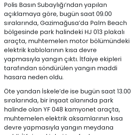
Polis Basın Subaylığı’ndan yapılan
açıklamaya göre, bugün saat 09.00
SAĞLIK
sıralarında, Gazimağusa’da Palm Beach
Spor
bölgesinde park halindeki HJ 013 plakalı
araçta, muhtemelen motor bölümündeki
Teknoloji
elektrik kablolarının kısa devre
yapmasıyla
yangın çıktı.
İtfaiye ekipleri
TÜRKiYE
tarafından söndürülen yangın maddi
Video Galeri
hasara neden oldu.
Öte yandan İskele’de ise bugün saat 13.00
YAŞAM
sıralarında, bir inşaat alanında park
Yazarlar
halinde olan YF 048 kamyonet araçta,
muhtemelen elektrik aksamlarının kısa
devre yapmasıyla yangın meydana