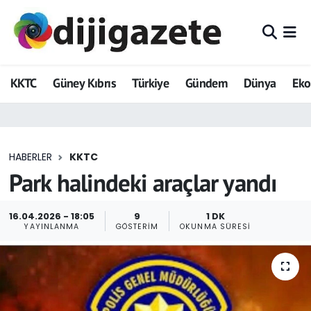
ADVERTORIAL
Hava Durumu
KKTC
Güney Kıbrıs
Türkiye
Gündem
Dünya
Ek
Dijigazete
Trafik Durumu
Dünya
Süper Lig Puan Durumu ve Fikstür
HABERLER
KKTC
Eğitim
Tüm Manşetler
Park halindeki araçlar yandı
Ekonomi
Son Dakika Haberleri
16.04.2026 - 18:05
9
1 DK
YAYINLANMA
GÖSTERIM
OKUNMA SÜRESI
Foto Galeri
Haber Arşivi
GEZİ
Güncel