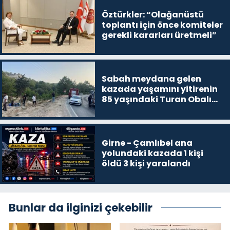
Öztürkler: “Olağanüstü
toplantı için önce komiteler
gerekli kararları üretmeli”
Sabah meydana gelen
kazada yaşamını yitirenin
85 yaşındaki Turan Obalı
olduğu açıklandı
Girne - Çamlıbel ana
yolundaki kazada 1 kişi
öldü 3 kişi yaralandı
Bunlar da ilginizi çekebilir