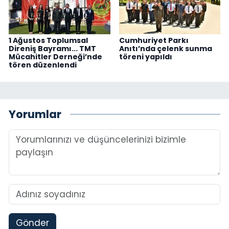
1 Ağustos Toplumsal
Cumhuriyet Parkı
Direniş Bayramı... TMT
Anıtı’nda çelenk sunma
Mücahitler Derneği’nde
töreni yapıldı
tören düzenlendi
Yorumlar
Gönder