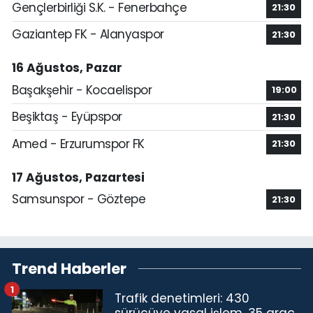
Gençlerbirliği S.K. - Fenerbahçe
21:30
Gaziantep FK - Alanyaspor
21:30
16 Ağustos, Pazar
Başakşehir - Kocaelispor
19:00
Beşiktaş - Eyüpspor
21:30
Amed - Erzurumspor FK
21:30
17 Ağustos, Pazartesi
Samsunspor - Göztepe
21:30
Trend Haberler
1
Trafik denetimleri: 430