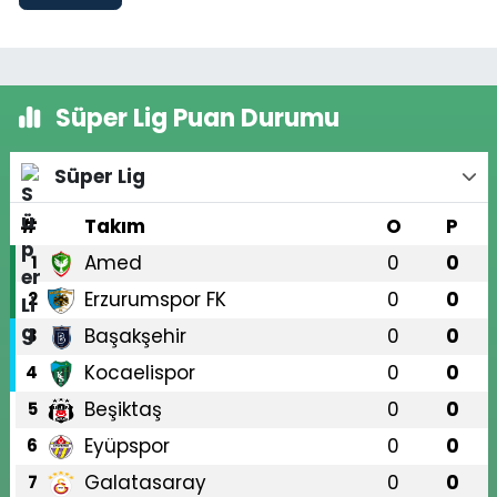
Süper Lig Puan Durumu
Süper Lig
#
Takım
O
P
Amed
0
0
1
Erzurumspor FK
0
0
2
Başakşehir
0
0
3
Kocaelispor
0
0
4
Beşiktaş
0
0
5
Eyüpspor
0
0
6
Galatasaray
0
0
7