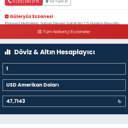
0 (212) 243 21 15
Yol Tarifi Al
Güleryüz Eczanesi
Piripaşa Mahallesi, Şaban Deresi Sokak No:7 D Hasköy Beyoğlu
İstanbul
Tüm Nöbetçi Eczaneler
0 (212) 369 95 85
Yol Tarifi Al
Döviz & Altın Hesaplayıcı
₺