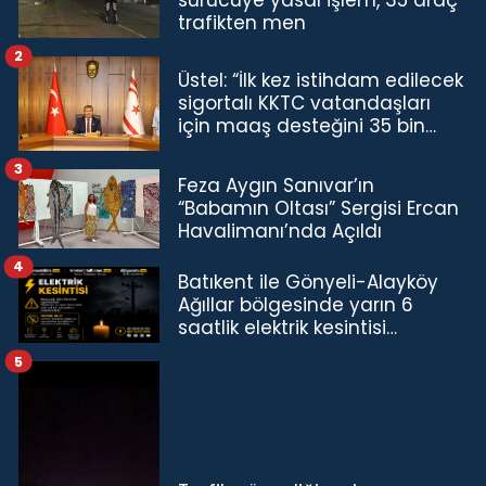
sürücüye yasal işlem, 35 araç
trafikten men
2
Üstel: “İlk kez istihdam edilecek
sigortalı KKTC vatandaşları
için maaş desteğini 35 bin
TL'ye çıkardık”
3
Feza Aygın Sanıvar’ın
“Babamın Oltası” Sergisi Ercan
Havalimanı’nda Açıldı
4
Batıkent ile Gönyeli-Alayköy
Ağıllar bölgesinde yarın 6
saatlik elektrik kesintisi…
5