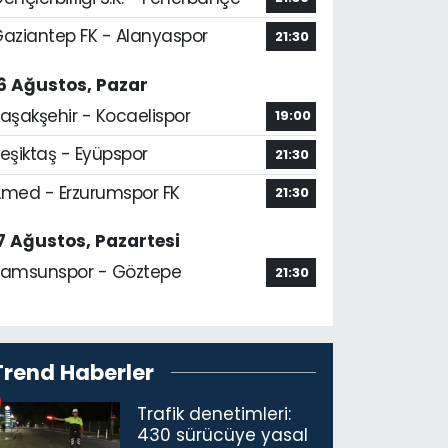
aziantep FK - Alanyaspor
21:30
6 Ağustos, Pazar
aşakşehir - Kocaelispor
19:00
eşiktaş - Eyüpspor
21:30
med - Erzurumspor FK
21:30
7 Ağustos, Pazartesi
amsunspor - Göztepe
21:30
Trend Haberler
Trafik denetimleri:
430 sürücüye yasal