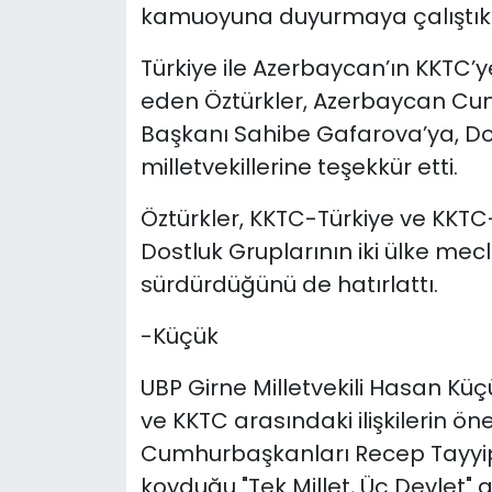
kamuoyuna duyurmaya çalıştıkla
Türkiye ile Azerbaycan’ın KKTC’
eden Öztürkler, Azerbaycan Cumh
Başkanı Sahibe Gafarova’ya, Do
milletvekillerine teşekkür etti.
Öztürkler, KKTC-Türkiye ve KKT
Dostluk Gruplarının iki ülke mec
sürdürdüğünü de hatırlattı.
-Küçük
UBP Girne Milletvekili Hasan Küç
ve KKTC arasındaki ilişkilerin öne
Cumhurbaşkanları Recep Tayyip 
koyduğu "Tek Millet, Üç Devlet"