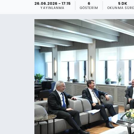
26.06.2026 - 17:15
6
5 DK
YAYINLANMA
GÖSTERIM
OKUNMA SÜRE
Gündem
KKTC
KKTC YEREL SEÇİM 2018
Kültür Sanat
Magazin
Moda
Nöbetçi Eczaneler
Otomobil Dünyası
Politika