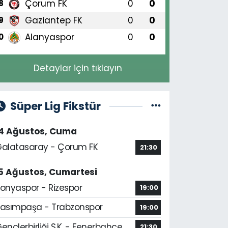
Çorum FK
0
0
8
Gaziantep FK
0
0
9
Alanyaspor
0
0
0
Detaylar için tıklayın
Süper Lig Fikstür
14 Ağustos, Cuma
alatasaray - Çorum FK
21:30
5 Ağustos, Cumartesi
onyaspor - Rizespor
19:00
asımpaşa - Trabzonspor
19:00
ençlerbirliği S.K. - Fenerbahçe
21:30