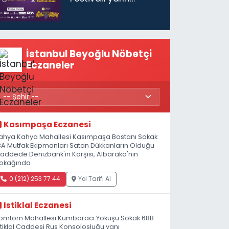
başlıyor
İstanbul Beyoğlu Nöbetçi
Eczaneler
Kasımpaşa Eczanesi
ahya Kahya Mahallesi Kasımpaşa Bostanı Sokak
8A Mutfak Ekipmanları Satan Dükkanların Olduğu
addede Denizbank'ın Karşısı, Albaraka'nın
okağında
0 (212) 253 77 44
Yol Tarifi Al
Istiklal Eczanesi
omtom Mahallesi Kumbaracı Yokuşu Sokak 68B
stiklal Caddesi Rus Konsolosluğu yanı