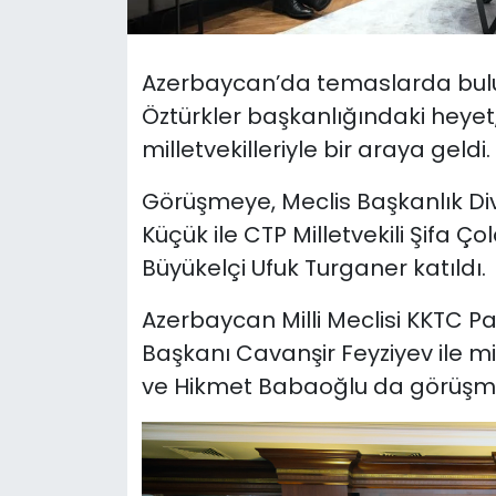
SAĞLIK
Azerbaycan’da temaslarda bulu
Spor
Öztürkler başkanlığındaki heyet,
milletvekilleriyle bir araya geldi.
Teknoloji
Görüşmeye, Meclis Başkanlık Diva
TÜRKiYE
Küçük ile CTP Milletvekili Şifa Ç
Büyükelçi Ufuk Turganer katıldı.
Video Galeri
Azerbaycan Milli Meclisi KKTC P
YAŞAM
Başkanı Cavanşir Feyziyev ile mil
ve Hikmet Babaoğlu da görüşme
Yazarlar