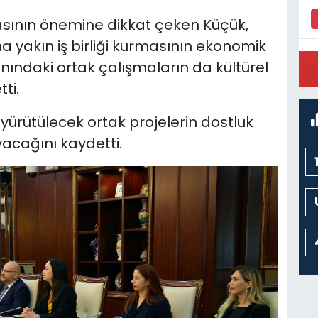
asının önemine dikkat çeken Küçük,
a yakın iş birliği kurmasının ekonomik
 alanındaki ortak çalışmaların da kültürel
P
ti.
M
yürütülecek ortak projelerin dostluk
ayacağını kaydetti.