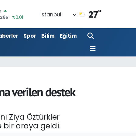
O
°
0265
%0.01
27
İstanbul
LİN
897
%0.02
M ALTIN
aberler
Spor
Bilim
Eğitim
.81
%1.44
100
87
%64
COIN
360,53
%-0.76
AR
7069
%0.17
na verilen destek
 Ziya Öztürkler
 bir araya geldi.