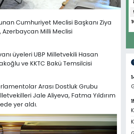
nan Cumhuriyet Meclisi Başkanı Ziya
1
 Azerbaycan Milli Meclisi
nı üyeleri UBP Milletvekili Hasan
olakoğlu ve KKTC Bakü Temsilcisi
arlamentolar Arası Dostluk Grubu
G
letvekilleri Jale Aliyeva, Fatma Yıldırım
1
de yer aldı.
K
K
G