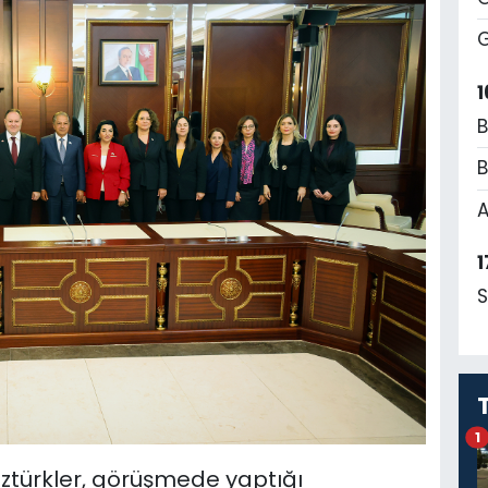
G
1
B
B
A
1
S
1
 Öztürkler, görüşmede yaptığı