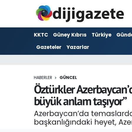
ADVERTORIAL
Hava Durumu
KKTC
Güney Kıbrıs
Türkiye
Günd
Dijigazete
Trafik Durumu
Gazeteler
Yazarlar
Dünya
Süper Lig Puan Durumu ve Fikstür
Eğitim
Tüm Manşetler
HABERLER
GÜNCEL
Ekonomi
Son Dakika Haberleri
Öztürkler Azerbaycan’d
büyük anlam taşıyor”
Foto Galeri
Haber Arşivi
Azerbaycan’da temaslarda 
GEZİ
başkanlığındaki heyet, Azerb
Güncel