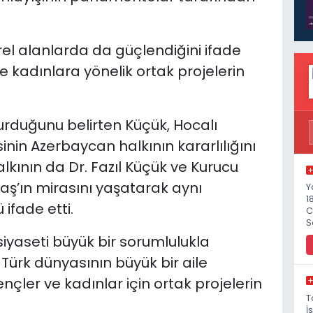
türel alanlarda da güçlendiğini ifade
 kadınlara yönelik ortak projelerin
turduğunu belirten Küçük, Hocalı
nin Azerbaycan halkının kararlılığını
lkının da Dr. Fazıl Küçük ve Kurucu
ş’ın mirasını yaşatarak aynı
Y
1
fade etti.
C
S
 siyaseti büyük bir sorumlulukla
, Türk dünyasının büyük bir aile
nçler ve kadınlar için ortak projelerin
T
İ