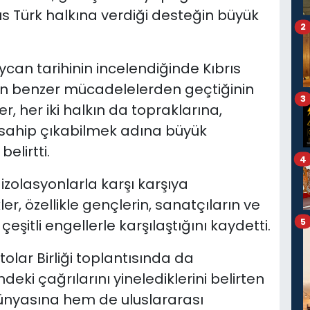
s Türk halkına verdiği desteğin büyük
2
can tarihinin incelendiğinde Kıbrıs
nın benzer mücadelelerden geçtiğinin
3
, her iki halkın da topraklarına,
e sahip çıkabilmek adına büyük
elirtti.
4
 izolasyonlarla karşı karşıya
r, özellikle gençlerin, sanatçıların ve
5
eşitli engellerle karşılaştığını kaydetti.
tolar Birliği toplantısında da
deki çağrılarını yinelediklerini belirten
dünyasına hem de uluslararası