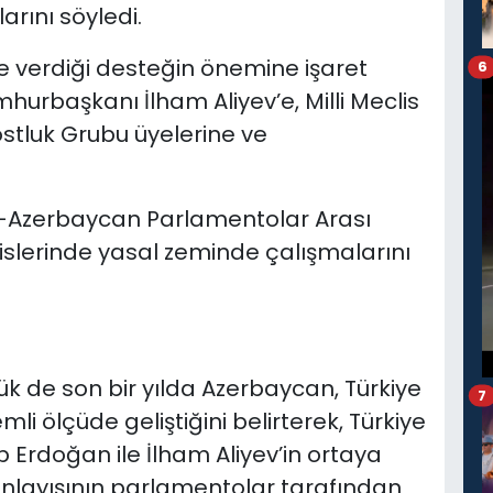
rını söyledi.
ye verdiği desteğin önemine işaret
6
urbaşkanı İlham Aliyev’e, Milli Meclis
stluk Grubu üyelerine ve
C-Azerbaycan Parlamentolar Arası
lislerinde yasal zeminde çalışmalarını
ük de son bir yılda Azerbaycan, Türkiye
7
mli ölçüde geliştiğini belirterek, Türkiye
Erdoğan ile İlham Aliyev’in ortaya
 anlayışının parlamentolar tarafından