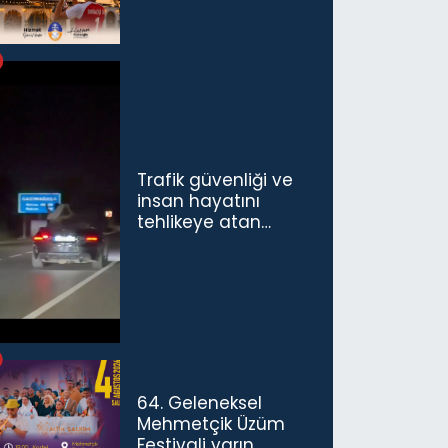
Trafik güvenliği ve
insan hayatını
tehlikeye atan
sürücü ve yolcuya
ceza...
64. Geleneksel
Mehmetçik Üzüm
Festivali yarın