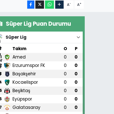
-
+
A
A
Süper Lig Puan Durumu
Süper Lig
#
Takım
O
P
Amed
0
0
1
Erzurumspor FK
0
0
2
Başakşehir
0
0
3
Kocaelispor
0
0
4
Beşiktaş
0
0
5
Eyüpspor
0
0
6
Galatasaray
0
0
7