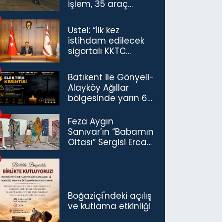
işlem, 35 araç
trafikten men
Üstel: “İlk kez
istihdam edilecek
sigortalı KKTC
vatandaşları için
maaş desteğini 35
Batıkent ile Gönyeli-
bin TL'ye çıkardık”
Alayköy Ağıllar
bölgesinde yarın 6
saatlik elektrik
kesintisi…
Feza Aygın
Sanıvar’ın “Babamın
Oltası” Sergisi Ercan
Havalimanı’nda
Açıldı
Boğaziçi'ndeki açılış
ve kutlama etkinliği