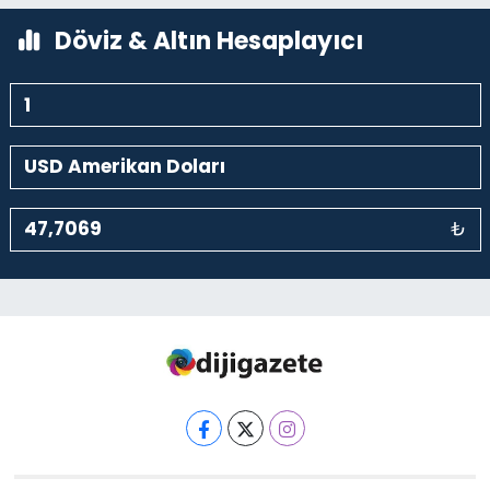
0 (212) 369 95 85
Yol Tarifi Al
Döviz & Altın Hesaplayıcı
₺