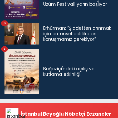
Üzüm Festivali yarın başlıyor
6
Erhürman: “Şiddetten arınmak
için bütünsel politikaları
konuşmamız gerekiyor”
7
Boğaziçi'ndeki açılış ve
kutlama etkinliği
İstanbul Beyoğlu Nöbetçi Eczaneler