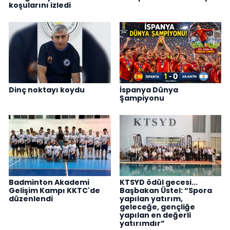
koşularını izledi
Dinç noktayı koydu
İspanya Dünya
Şampiyonu
Badminton Akademi
KTSYD ödül gecesi...
Gelişim Kampı KKTC'de
Başbakan Üstel: “Spora
düzenlendi
yapılan yatırım,
geleceğe, gençliğe
yapılan en değerli
yatırımdır”