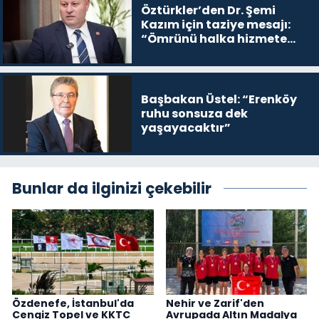
Öztürkler’den Dr. Şemi
Kazım için taziye mesajı:
“Ömrünü halka hizmete
adamış değerli insandı”
Başbakan Üstel: “Erenköy
ruhu sonsuza dek
yaşayacaktır”
Bunlar da ilginizi çekebilir
Özdenefe, İstanbul'da
Nehir ve Zarif'den
Cengiz Topel ve KKTC
Avrupada Altın Madalya