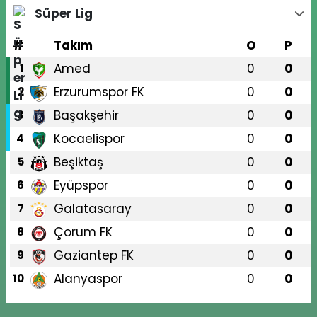
Süper Lig
#
Takım
O
P
Amed
0
0
1
Erzurumspor FK
0
0
2
Başakşehir
0
0
3
Kocaelispor
0
0
4
Beşiktaş
0
0
5
Eyüpspor
0
0
6
Galatasaray
0
0
7
Çorum FK
0
0
8
Gaziantep FK
0
0
9
Alanyaspor
0
0
10