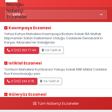
Kasımpaşa Eczanesi
Yahya Kahya Mahallesi Kasımpaşa Bostanı Sokak 18A Mutfak
Ekipmanları Satan Dükkanların Olduğu Caddede Denizbank'ın
Karşısı, Albaraka'nın Sokağında
0 (212) 253 77 44
Yol Tarifi Al
Istiklal Eczanesi
Tomtom Mahallesi Kumbaracı Yokuşu Sokak 68B İstiklal Caddesi
Rus Konsolosluğu yanı
0 (212) 243 21 15
Yol Tarifi Al
Güleryüz Eczanesi
Piripaşa Mahallesi Şaban Deresi Sokak 7 D Koç Müzesi Arkası-
Tüm Nöbetçi Eczaneler
kalaycıbahçe Meydana Doğru