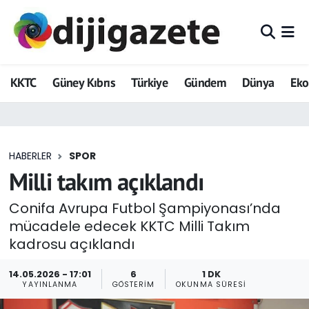
ADVERTORIAL
Hava Durumu
KKTC
Güney Kıbrıs
Türkiye
Gündem
Dünya
Ek
Dijigazete
Trafik Durumu
Dünya
Süper Lig Puan Durumu ve Fikstür
HABERLER
SPOR
Eğitim
Tüm Manşetler
Milli takım açıklandı
Ekonomi
Son Dakika Haberleri
Conifa Avrupa Futbol Şampiyonası’nda
mücadele edecek KKTC Milli Takım
Foto Galeri
Haber Arşivi
kadrosu açıklandı
GEZİ
14.05.2026 - 17:01
6
1 DK
YAYINLANMA
GÖSTERIM
OKUNMA SÜRESI
Güncel