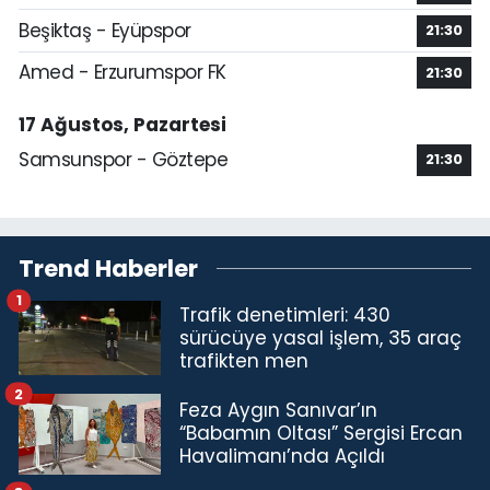
Beşiktaş - Eyüpspor
21:30
Amed - Erzurumspor FK
21:30
17 Ağustos, Pazartesi
Samsunspor - Göztepe
21:30
Trend Haberler
1
Trafik denetimleri: 430
sürücüye yasal işlem, 35 araç
trafikten men
2
Feza Aygın Sanıvar’ın
“Babamın Oltası” Sergisi Ercan
Havalimanı’nda Açıldı