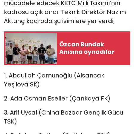
mücadele edecek KKTC Milli Takımı’nın
kadrosu açıklandı. Teknik Direktör Nazım
SAĞLIK
Aktunç kadroda şu isimlere yer verdi;
Spor
Özcan Bundak
Teknoloji
Anısına oynadılar
TÜRKiYE
1. Abdullah Çomunoğlu (Alsancak
Video Galeri
Yeşilova SK)
YAŞAM
2. Ada Osman Eseller (Çankaya FK)
Yazarlar
3. Arif Uysal (China Bazaar Gençlik Gücü
TSK)