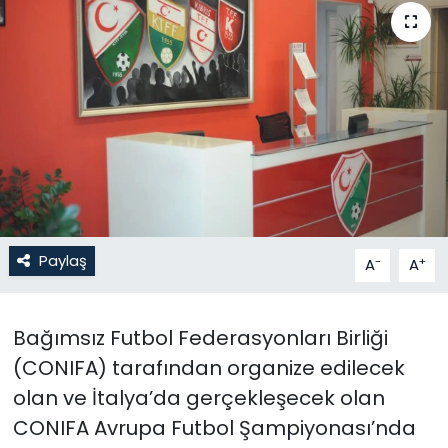
Gündem
KKTC
KKTC YEREL SEÇİM 2018
Kültür Sanat
Magazin
Paylaş
-
+
A
A
Moda
Bağımsız Futbol Federasyonları Birliği
Nöbetçi Eczaneler
(CONIFA) tarafından organize edilecek
Otomobil Dünyası
olan ve İtalya’da gerçekleşecek olan
CONIFA Avrupa Futbol Şampiyonası’nda
Politika