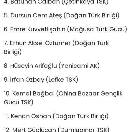
4. Batuhan Calban (Çetinkaya TSK)
5. Dursun Cem Ateş (Doğan Türk Birliği)
6. Emre Kuvvetlişahin (Mağusa Türk Gücü)
7. Erhun Aksel Öztümer (Doğan Türk
Birliği)
8. Hüseyin Arifoğlu (Yenicami AK)
9. İrfan Özbay (Lefke TSK)
10. Kemal Bağbal (China Bazaar Gençlik
Gücü TSK)
11. Kenan Oshan (Doğan Türk Birliği)
12. Mert Güçlücan (Dumlupınar TSK)