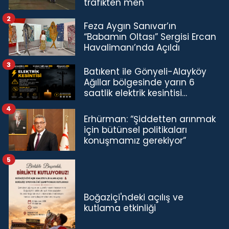
trafikten men
2
Feza Aygın Sanıvar’ın
“Babamın Oltası” Sergisi Ercan
Havalimanı’nda Açıldı
3
Batıkent ile Gönyeli-Alayköy
Ağıllar bölgesinde yarın 6
saatlik elektrik kesintisi…
4
Erhürman: “Şiddetten arınmak
için bütünsel politikaları
konuşmamız gerekiyor”
5
Boğaziçi'ndeki açılış ve
kutlama etkinliği