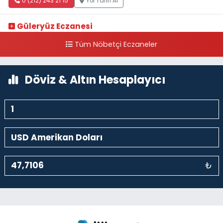
0 (212) 243 21 15
Yol Tarifi Al
Güleryüz Eczanesi
Piripaşa Mahallesi Şaban Deresi Sokak 7 D Koç Müzesi Arkası-
Tüm Nöbetçi Eczaneler
kalaycıbahçe Meydana Doğru
0 (212) 369 95 85
Yol Tarifi Al
Döviz & Altın Hesaplayıcı
₺