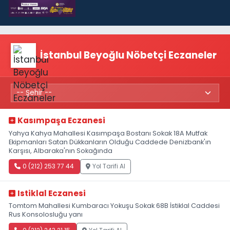
İstanbul Beyoğlu Nöbetçi Eczaneler
Kasımpaşa Eczanesi
Yahya Kahya Mahallesi Kasımpaşa Bostanı Sokak 18A Mutfak
Ekipmanları Satan Dükkanların Olduğu Caddede Denizbank'ın
Karşısı, Albaraka'nın Sokağında
0 (212) 253 77 44
Yol Tarifi Al
Istiklal Eczanesi
Tomtom Mahallesi Kumbaracı Yokuşu Sokak 68B İstiklal Caddesi
Rus Konsolosluğu yanı