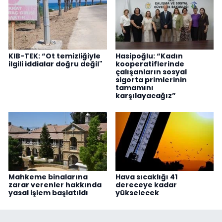
KIB-TEK: “Ot temizliğiyle
Hasipoğlu: “Kadın
ilgili iddialar doğru değil"
kooperatiflerinde
çalışanların sosyal
sigorta primlerinin
tamamını
karşılayacağız”
Mahkeme binalarına
Hava sıcaklığı 41
zarar verenler hakkında
dereceye kadar
yasal işlem başlatıldı
yükselecek