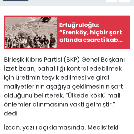
SAĞLIK
Ertuğruloğlu:
Spor
“Erenköy, hiçbir şart
altında esareti kabul
Teknoloji
etmeyeceğimizin en
açık kanıtıdır”
Birleşik Kıbrıs Partisi (BKP) Genel Başkanı
TÜRKiYE
İzzet İzcan, pahalılığı kontrol edebilmek
Video Galeri
için üretimin teşvik edilmesi ve girdi
maliyetlerinin aşağıya çekilmesinin şart
YAŞAM
olduğunu belirterek, “Ülkede köklü mali
önlemler alınmasının vakti gelmiştir.”
Yazarlar
dedi.
İzcan, yazılı açıklamasında, Meclis’teki