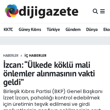
ADVERTORIAL
Hava Durumu
KKTC
Güney Kıbrıs
Türkiye
Gündem
Dünya
Ek
Dijigazete
Trafik Durumu
Dünya
Süper Lig Puan Durumu ve Fikstür
HABERLER
İÇ HABERLER
Eğitim
Tüm Manşetler
İzcan: “Ülkede köklü mali
Ekonomi
Son Dakika Haberleri
önlemler alınmasının vakti
geldi”
Foto Galeri
Haber Arşivi
Birleşik Kıbrıs Partisi (BKP) Genel Başkanı
GEZİ
İzzet İzcan, pahalılığı kontrol edebilmek
için üretimin teşvik edilmesi ve girdi
Güncel