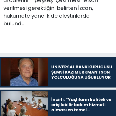
arazilerinin "peşkeş" çekilmesine son
verilmesi gerektiğini belirten İzcan,
hükümete yönelik de eleştirilerde
bulundu.
UNIVERSAL BANK KURUCUSU
ŞEMSİ KAZIM ERKMAN’I SON
YOLCULUĞUNA UĞURLUYOR
İncirli: “Yaşlıların kaliteli ve
erişilebilir bakım hizmeti
alması en temel
önceliğimiz”