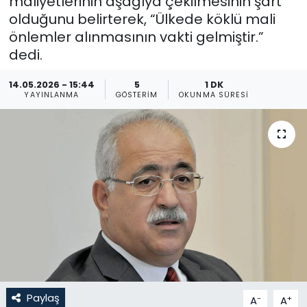
maliyetlerinin aşağıya çekilmesinin şart
olduğunu belirterek, “Ülkede köklü mali
Gündem
önlemler alınmasının vakti gelmiştir.”
dedi.
KKTC
14.05.2026 - 15:44
5
1 DK
KKTC YEREL SEÇİM 2018
YAYINLANMA
GÖSTERIM
OKUNMA SÜRESI
Kültür Sanat
Magazin
Moda
Nöbetçi Eczaneler
Otomobil Dünyası
Paylaş
-
+
A
A
Politika