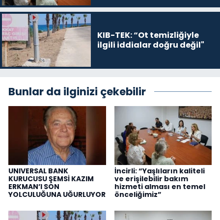
KIB-TEK: “Ot temizliğiyle
ilgili iddialar doğru değil"
Bunlar da ilginizi çekebilir
UNIVERSAL BANK
İncirli: “Yaşlıların kaliteli
KURUCUSU ŞEMSİ KAZIM
ve erişilebilir bakım
ERKMAN’I SON
hizmeti alması en temel
YOLCULUĞUNA UĞURLUYOR
önceliğimiz”