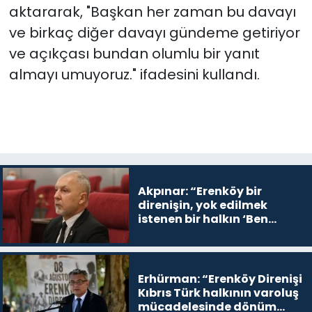
aktararak, "Başkan her zaman bu davayı
ve birkaç diğer davayı gündeme getiriyor
ve açıkçası bundan olumlu bir yanıt
almayı umuyoruz." ifadesini kullandı.
Akpınar: “Erenköy bir
direnişin, yok edilmek
istenen bir halkın ‘Ben
buradayım ve var olmaya
devam edeceğim’ dediği
yer
Erhürman: “Erenköy Direnişi
Kıbrıs Türk halkının varoluş
mücadelesinde dönüm