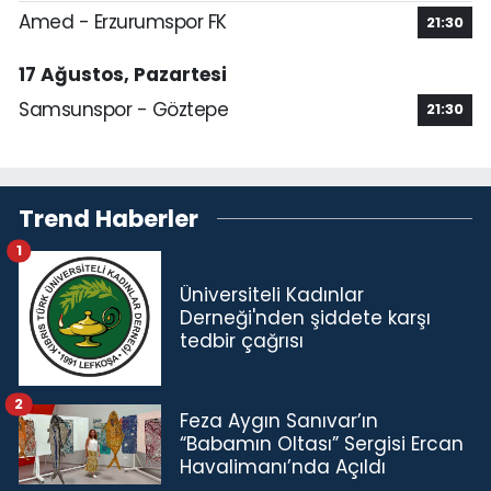
Amed - Erzurumspor FK
21:30
17 Ağustos, Pazartesi
Samsunspor - Göztepe
21:30
Trend Haberler
1
Üniversiteli Kadınlar
Derneği'nden şiddete karşı
tedbir çağrısı
2
Feza Aygın Sanıvar’ın
“Babamın Oltası” Sergisi Ercan
Havalimanı’nda Açıldı