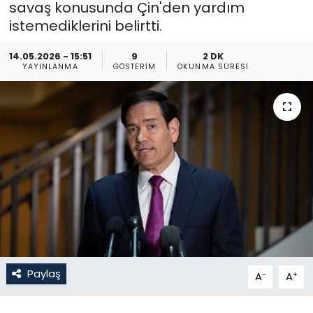
savaş konusunda Çin'den yardım
istemediklerini belirtti.
Gündem
14.05.2026 - 15:51
9
2 DK
KKTC
YAYINLANMA
GÖSTERIM
OKUNMA SÜRESI
KKTC YEREL SEÇİM 2018
Kültür Sanat
Magazin
Moda
Nöbetçi Eczaneler
Otomobil Dünyası
Paylaş
-
+
A
A
Politika