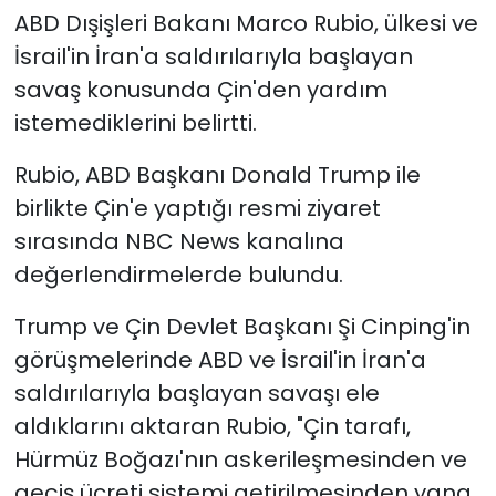
ABD Dışişleri Bakanı Marco Rubio, ülkesi ve
SAĞLIK
İsrail'in İran'a saldırılarıyla başlayan
savaş konusunda Çin'den yardım
Spor
istemediklerini belirtti.
Teknoloji
Rubio, ABD Başkanı Donald Trump ile
birlikte Çin'e yaptığı resmi ziyaret
TÜRKiYE
sırasında NBC News kanalına
değerlendirmelerde bulundu.
Video Galeri
Trump ve Çin Devlet Başkanı Şi Cinping'in
YAŞAM
görüşmelerinde ABD ve İsrail'in İran'a
Yazarlar
saldırılarıyla başlayan savaşı ele
aldıklarını aktaran Rubio, "Çin tarafı,
Hürmüz Boğazı'nın askerileşmesinden ve
geçiş ücreti sistemi getirilmesinden yana