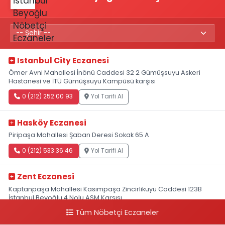
Istanbul City Eczanesi
Ömer Avni Mahallesi İnönü Caddesi 32 2 Gümüşsuyu Askeri
Hastanesi ve İTÜ Gümüşsuyu Kampüsü karşısı
0 (212) 252 00 93
Yol Tarifi Al
Hasköy Eczanesi
Piripaşa Mahallesi Şaban Deresi Sokak 65 A
0 (212) 533 36 46
Yol Tarifi Al
Zent Eczanesi
Kaptanpaşa Mahallesi Kasımpaşa Zincirlikuyu Caddesi 123B
İstanbul Beyoğlu 4 Nolu ASM Karşısı
Tüm Nöbetçi Eczaneler
0 (212) 297 96 92
Yol Tarifi Al