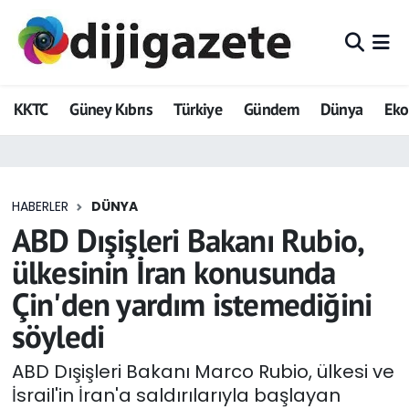
ADVERTORIAL
Hava Durumu
KKTC
Güney Kıbrıs
Türkiye
Gündem
Dünya
Ek
Dijigazete
Trafik Durumu
Dünya
Süper Lig Puan Durumu ve Fikstür
HABERLER
DÜNYA
Eğitim
Tüm Manşetler
ABD Dışişleri Bakanı Rubio,
Ekonomi
Son Dakika Haberleri
ülkesinin İran konusunda
Çin'den yardım istemediğini
Foto Galeri
Haber Arşivi
söyledi
GEZİ
ABD Dışişleri Bakanı Marco Rubio, ülkesi ve
İsrail'in İran'a saldırılarıyla başlayan
Güncel