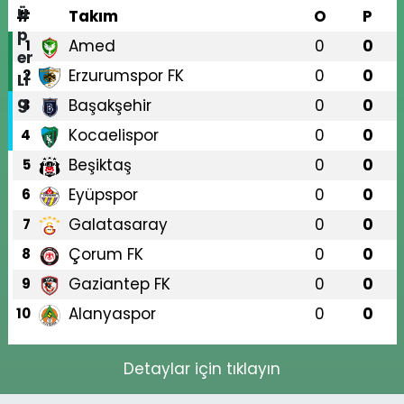
#
Takım
O
P
Amed
0
0
1
Erzurumspor FK
0
0
2
Başakşehir
0
0
3
Kocaelispor
0
0
4
Beşiktaş
0
0
5
Eyüpspor
0
0
6
Galatasaray
0
0
7
Çorum FK
0
0
8
Gaziantep FK
0
0
9
Alanyaspor
0
0
10
Detaylar için tıklayın