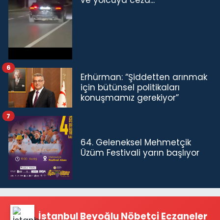
ve yolcuya ceza...
6
Erhürman: “Şiddetten arınmak
için bütünsel politikaları
konuşmamız gerekiyor”
7
64. Geleneksel Mehmetçik
Üzüm Festivali yarın başlıyor
İstanbul Beyoğlu Nöbetçi Eczaneler