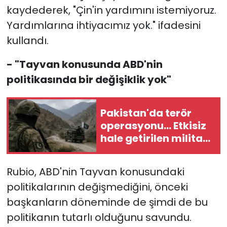
kaydederek, "Çin'in yardımını istemiyoruz.
Yardımlarına ihtiyacımız yok." ifadesini
kullandı.
- "Tayvan konusunda ABD'nin
politikasında bir değişiklik yok"
Pakistan'da terör
operasyonu... Etkisiz
hale getirilen militan
sayısı 83'e yükseldi
Rubio, ABD'nin Tayvan konusundaki
politikalarının değişmediğini, önceki
başkanların döneminde de şimdi de bu
politikanın tutarlı olduğunu savundu.