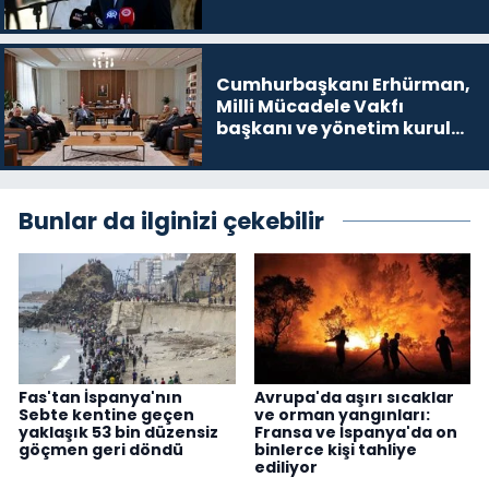
noktalarından biri”
Cumhurbaşkanı Erhürman,
Milli Mücadele Vakfı
başkanı ve yönetim kurulu
üyelerini kabul etti
Bunlar da ilginizi çekebilir
Fas'tan İspanya'nın
Avrupa'da aşırı sıcaklar
Sebte kentine geçen
ve orman yangınları:
yaklaşık 53 bin düzensiz
Fransa ve İspanya'da on
göçmen geri döndü
binlerce kişi tahliye
ediliyor