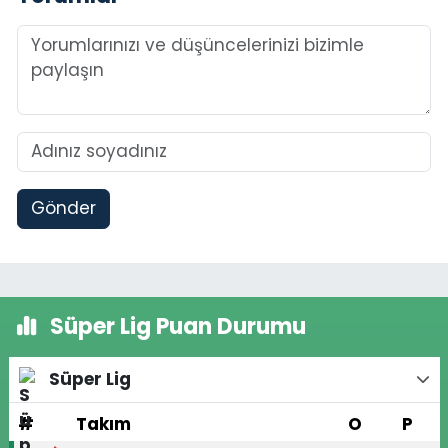
Gönder
Süper Lig Puan Durumu
Süper Lig
#
Takım
O
P