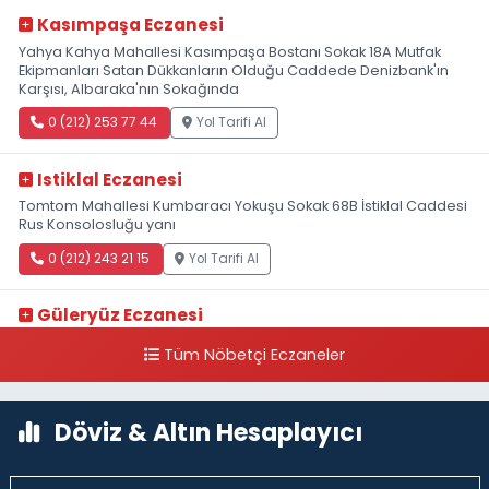
Kasımpaşa Eczanesi
Yahya Kahya Mahallesi Kasımpaşa Bostanı Sokak 18A Mutfak
Ekipmanları Satan Dükkanların Olduğu Caddede Denizbank'ın
Karşısı, Albaraka'nın Sokağında
0 (212) 253 77 44
Yol Tarifi Al
Istiklal Eczanesi
Tomtom Mahallesi Kumbaracı Yokuşu Sokak 68B İstiklal Caddesi
Rus Konsolosluğu yanı
0 (212) 243 21 15
Yol Tarifi Al
Güleryüz Eczanesi
Piripaşa Mahallesi Şaban Deresi Sokak 7 D Koç Müzesi Arkası-
Tüm Nöbetçi Eczaneler
kalaycıbahçe Meydana Doğru
0 (212) 369 95 85
Yol Tarifi Al
Döviz & Altın Hesaplayıcı