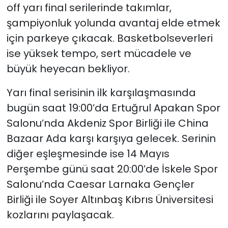
off yarı final serilerinde takımlar,
şampiyonluk yolunda avantaj elde etmek
SAĞLIK
için parkeye çıkacak. Basketbolseverleri
Spor
ise yüksek tempo, sert mücadele ve
büyük heyecan bekliyor.
Teknoloji
Yarı final serisinin ilk karşılaşmasında
TÜRKiYE
bugün saat 19:00’da Ertuğrul Apakan Spor
Salonu’nda Akdeniz Spor Birliği ile China
Video Galeri
Bazaar Ada karşı karşıya gelecek. Serinin
diğer eşleşmesinde ise 14 Mayıs
YAŞAM
Perşembe günü saat 20:00’de İskele Spor
Yazarlar
Salonu’nda Caesar Larnaka Gençler
Birliği ile Soyer Altınbaş Kıbrıs Üniversitesi
kozlarını paylaşacak.