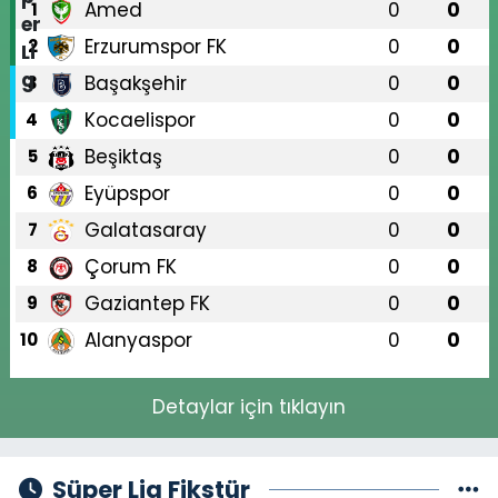
Amed
0
0
1
Erzurumspor FK
0
0
2
Başakşehir
0
0
3
Kocaelispor
0
0
4
Beşiktaş
0
0
5
Eyüpspor
0
0
6
Galatasaray
0
0
7
Çorum FK
0
0
8
Gaziantep FK
0
0
9
Alanyaspor
0
0
10
Detaylar için tıklayın
Süper Lig Fikstür