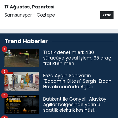
17 Ağustos, Pazartesi
Samsunspor - Göztepe
21:30
Trend Haberler
1
Trafik denetimleri: 430
sürücüye yasal işlem, 35 araç
trafikten men
2
Feza Aygın Sanıvar’ın
“Babamın Oltası” Sergisi Ercan
Havalimanı’nda Açıldı
3
Batıkent ile Gönyeli-Alayköy
Ağıllar bölgesinde yarın 6
saatlik elektrik kesintisi…