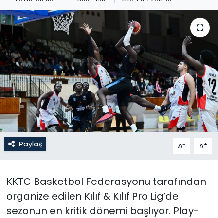
Gündem
KKTC
KKTC YEREL SEÇİM 2018
Kültür Sanat
Magazin
Moda
Paylaş
-
+
A
A
Nöbetçi Eczaneler
KKTC Basketbol Federasyonu tarafından
Otomobil Dünyası
organize edilen Kılıf & Kılıf Pro Lig’de
sezonun en kritik dönemi başlıyor. Play-
Politika