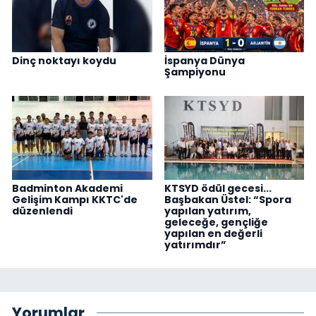
Dinç noktayı koydu
İspanya Dünya
Şampiyonu
Badminton Akademi
KTSYD ödül gecesi...
Gelişim Kampı KKTC'de
Başbakan Üstel: “Spora
düzenlendi
yapılan yatırım,
geleceğe, gençliğe
yapılan en değerli
yatırımdır”
Yorumlar