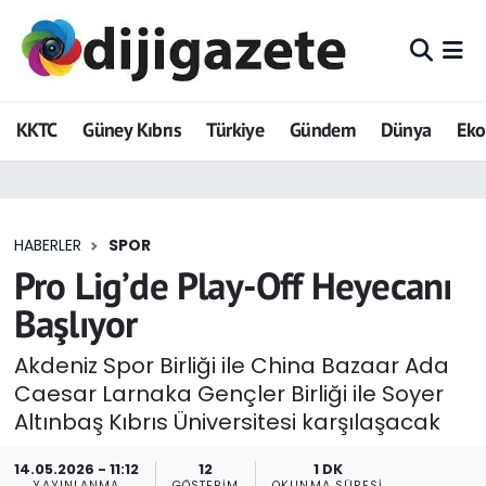
ADVERTORIAL
Hava Durumu
KKTC
Güney Kıbrıs
Türkiye
Gündem
Dünya
Ek
Dijigazete
Trafik Durumu
Dünya
Süper Lig Puan Durumu ve Fikstür
HABERLER
SPOR
Eğitim
Tüm Manşetler
Pro Lig’de Play-Off Heyecanı
Ekonomi
Son Dakika Haberleri
Başlıyor
Foto Galeri
Haber Arşivi
Akdeniz Spor Birliği ile China Bazaar Ada
Caesar Larnaka Gençler Birliği ile Soyer
GEZİ
Altınbaş Kıbrıs Üniversitesi karşılaşacak
Güncel
14.05.2026 - 11:12
12
1 DK
YAYINLANMA
GÖSTERIM
OKUNMA SÜRESI