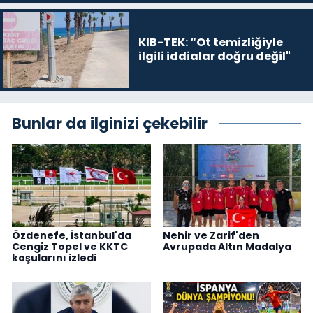
KIB-TEK: “Ot temizliğiyle
ilgili iddialar doğru değil"
Bunlar da ilginizi çekebilir
Özdenefe, İstanbul'da
Nehir ve Zarif'den
Cengiz Topel ve KKTC
Avrupada Altın Madalya
koşularını izledi