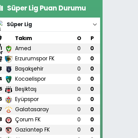
Süper Lig Puan Durumu
Süper Lig
#
Takım
O
P
Amed
0
0
1
Erzurumspor FK
0
0
2
Başakşehir
0
0
3
Kocaelispor
0
0
4
Beşiktaş
0
0
5
Eyüpspor
0
0
6
Galatasaray
0
0
7
Çorum FK
0
0
8
Gaziantep FK
0
0
9