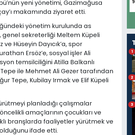
ü’nün yeni yönetimi, Gazimağusa
1
ay’ı makamında ziyaret etti.
lüğündeki yönetim kurulunda as
, genel sekreterliği Meltem Küpeli
öz ve Hüseyin Dayıcık’a, spor
than Ersöz’e, sosyal işler Ali
1
on temsilciliğini Atilla Balkanlı
li Tepe ile Mehmet Ali Gezer tarafından
2
ur Tepe, Kubilay Irmak ve Elif Küpeli
yürütmeyi planladığı çalışmalar
3
 öncelikli amaçlarının çocukları ve
klı branşlarda faaliyetler yürütmek ve
olduğunu ifade etti.