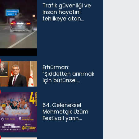
Trafik güvenliği ve
insan hayatını
tehlikeye atan
sürücü ve yolcuya
ceza...
Erhürman:
“Şiddetten arınmak
için bütünsel
politikaları
konuşmamız
gerekiyor”
64. Geleneksel
Mehmetçik Üzüm
Festivali yarın
başlıyor