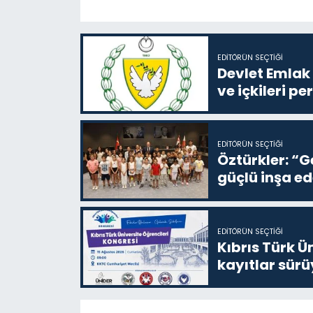
EDITÖRÜN SEÇTIĞI
Devlet Emlak 
ve içkileri p
EDITÖRÜN SEÇTIĞI
Öztürkler: “G
güçlü inşa ed
EDITÖRÜN SEÇTIĞI
Kıbrıs Türk Ü
kayıtlar sürü