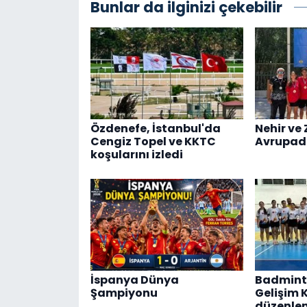
Bunlar da ilginizi çekebilir
Özdenefe, İstanbul'da
Nehir ve 
Cengiz Topel ve KKTC
Avrupad
koşularını izledi
İspanya Dünya
Badmint
Şampiyonu
Gelişim 
düzenle