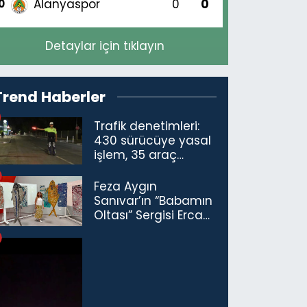
Alanyaspor
0
0
0
Detaylar için tıklayın
Trend Haberler
Trafik denetimleri:
430 sürücüye yasal
işlem, 35 araç
trafikten men
Feza Aygın
Sanıvar’ın “Babamın
Oltası” Sergisi Ercan
Havalimanı’nda
Açıldı