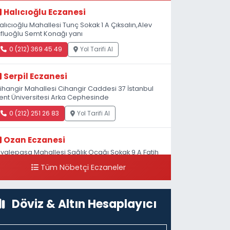
Halıcıoğlu Eczanesi
alıcıoğlu Mahallesi Tunç Sokak 1 A Çıksalın,Alev
fluoğlu Semt Konağı yanı
0 (212) 369 45 49
Yol Tarifi Al
Serpil Eczanesi
ihangir Mahallesi Cihangir Caddesi 37 İstanbul
ent Üniversitesi Arka Cephesinde
0 (212) 251 26 83
Yol Tarifi Al
Ozan Eczanesi
iyalepaşa Mahallesi Sağlık Ocağı Sokak 9 A Fatih
ultan ASM Yanı
Tüm Nöbetçi Eczaneler
0 (212) 297 30 13
Yol Tarifi Al
Döviz & Altın Hesaplayıcı