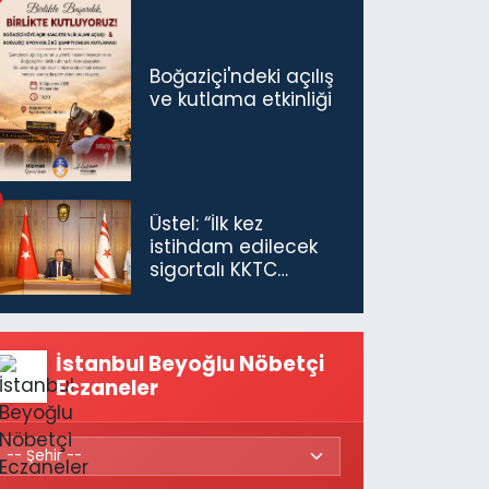
Boğaziçi'ndeki açılış
ve kutlama etkinliği
Üstel: “İlk kez
istihdam edilecek
sigortalı KKTC
vatandaşları için
maaş desteğini 35
bin TL'ye çıkardık”
İstanbul Beyoğlu Nöbetçi
Eczaneler