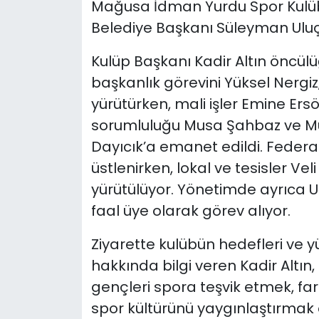
Mağusa İdman Yurdu Spor Kulüb
Belediye Başkanı Süleyman Uluç
SAĞLIK
Kulüp Başkanı Kadir Altın öncü
Spor
başkanlık görevini Yüksel Nergiz
yürütürken, mali işler Emine Ers
Teknoloji
sorumluluğu Musa Şahbaz ve Mura
TÜRKiYE
Dayıcık’a emanet edildi. Federasy
üstlenirken, lokal ve tesisler Ve
Video Galeri
yürütülüyor. Yönetimde ayrıca Uğ
faal üye olarak görev alıyor.
YAŞAM
Ziyarette kulübün hedefleri ve 
Yazarlar
hakkında bilgi veren Kadir Altın,
gençleri spora teşvik etmek, far
spor kültürünü yaygınlaştırmak 