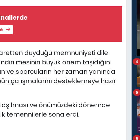
inallerde
le
yaretten duyduğu memnuniyeti dile
endirilmesinin büyük önem taşıdığını
4
run ve sporcuların her zaman yanında
übün çalışmalarını desteklemeye hazır
5
in paylaşılması ve önümüzdeki dönemde
lik temennilerle sona erdi.
6