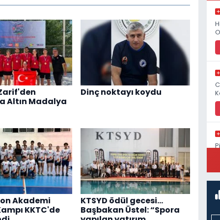
H
O
C
Zarif'den
Dinç noktayı koydu
K
a Altın Madalya
P
S
on Akademi
KTSYD ödül gecesi...
Kampı KKTC'de
Başbakan Üstel: “Spora
ndi
yapılan yatırım,