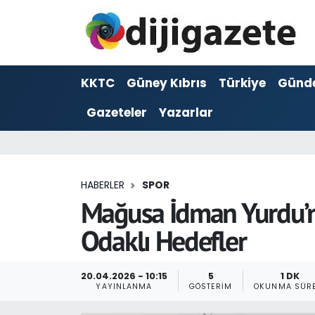
ADVERTORIAL
Hava Durumu
KKTC
Güney Kıbrıs
Türkiye
Günd
Dijigazete
Trafik Durumu
Gazeteler
Yazarlar
Dünya
Süper Lig Puan Durumu ve Fikstür
Eğitim
Tüm Manşetler
HABERLER
SPOR
Ekonomi
Son Dakika Haberleri
Mağusa İdman Yurdu’n
Odaklı Hedefler
Foto Galeri
Haber Arşivi
GEZİ
20.04.2026 - 10:15
5
1 DK
YAYINLANMA
GÖSTERIM
OKUNMA SÜRE
Güncel