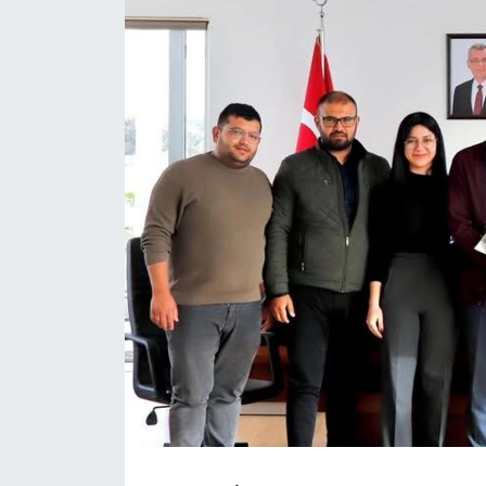
Gündem
KKTC
KKTC YEREL SEÇİM 2018
Kültür Sanat
Magazin
Moda
Nöbetçi Eczaneler
Otomobil Dünyası
Politika