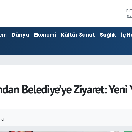
BI
64
D
47
E
55
em
Dünya
Ekonomi
Kültür Sanat
Sağlık
İç H
ST
64
GR
65
Bİ
13
dan Belediye’ye Ziyaret: Yeni
SI