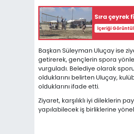
Sıra çeyrek f
İçeriği Görüntü
Başkan Süleyman Uluçay ise zi
getirerek, gençlerin spora yönl
vurguladı. Belediye olarak spo
olduklarını belirten Uluçay, kul
olduklarını ifade etti.
Ziyaret, karşılıklı iyi dilekler
yapılabilecek iş birliklerine yöne