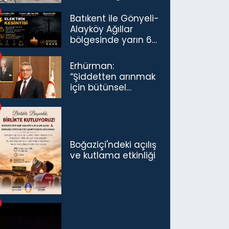
Havalimanı’nda
Açıldı
Batıkent ile Gönyeli-
Alayköy Ağıllar
bölgesinde yarın 6
saatlik elektrik
kesintisi…
Erhürman:
“Şiddetten arınmak
için bütünsel
politikaları
konuşmamız
gerekiyor”
Boğaziçi'ndeki açılış
ve kutlama etkinliği