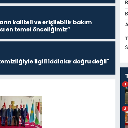
B
B
ların kaliteli ve erişilebilir bakım
A
sı en temel önceliğimiz”
1
S
emizliğiyle ilgili iddialar doğru değil"
1
2