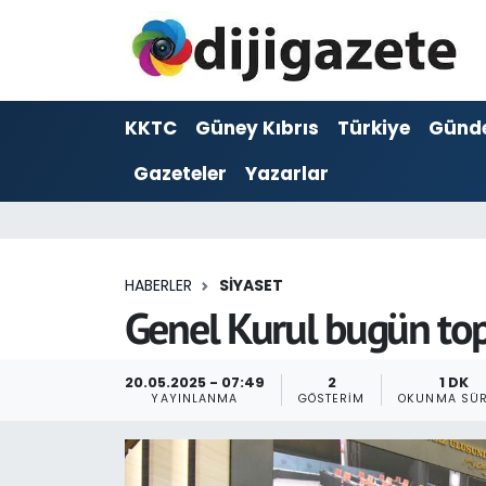
ADVERTORIAL
Hava Durumu
KKTC
Güney Kıbrıs
Türkiye
Günd
Dijigazete
Trafik Durumu
Gazeteler
Yazarlar
Dünya
Süper Lig Puan Durumu ve Fikstür
Eğitim
Tüm Manşetler
HABERLER
SİYASET
Ekonomi
Son Dakika Haberleri
Genel Kurul bugün to
Foto Galeri
Haber Arşivi
20.05.2025 - 07:49
2
1 DK
YAYINLANMA
GÖSTERIM
OKUNMA SÜR
GEZİ
Güncel