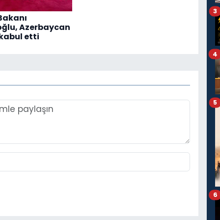
3
 Bakanı
oğlu, Azerbaycan
kabul etti
4
5
6