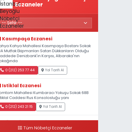
Eczaneler
Kasımpaşa Eczanesi
ahya Kahya Mahallesi Kasımpaşa Bostanı Sokak
8A Mutfak Ekipmanları Satan Dükkanların Olduğu
addede Denizbank'ın Karşısı, Albaraka'nın
okağında
0 (212) 253 77 44
Yol Tarifi Al
Istiklal Eczanesi
omtom Mahallesi Kumbaracı Yokuşu Sokak 68B
stiklal Caddesi Rus Konsolosluğu yanı
0 (212) 243 21 15
Yol Tarifi Al
Güleryüz Eczanesi
Tüm Nöbetçi Eczaneler
iripaşa Mahallesi Şaban Deresi Sokak 7 D Koç