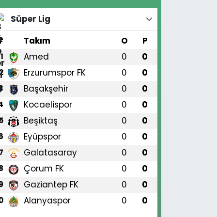
Süper Lig
#
Takım
O
P
Amed
0
0
1
Erzurumspor FK
0
0
2
Başakşehir
0
0
3
Kocaelispor
0
0
4
Beşiktaş
0
0
5
Eyüpspor
0
0
6
Galatasaray
0
0
7
Çorum FK
0
0
8
Gaziantep FK
0
0
9
Alanyaspor
0
0
0