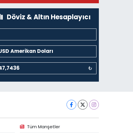
üzesi Arkası-kalaycıbahçe Meydana Doğru
0 (212) 369 95 85
Yol Tarifi Al
Döviz & Altın Hesaplayıcı
₺
Tüm Manşetler