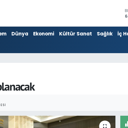
B
6
D
4
em
Dünya
Ekonomi
Kültür Sanat
Sağlık
İç H
E
5
S
6
G
6
B
1
planacak
ESI