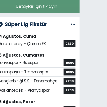
Detaylar için tıklayın
Süper Lig Fikstür
14 Ağustos, Cuma
alatasaray - Çorum FK
21:30
5 Ağustos, Cumartesi
onyaspor - Rizespor
19:00
asımpaşa - Trabzonspor
19:00
ençlerbirliği S.K. - Fenerbahçe
21:30
aziantep FK - Alanyaspor
21:30
6 Ağustos, Pazar