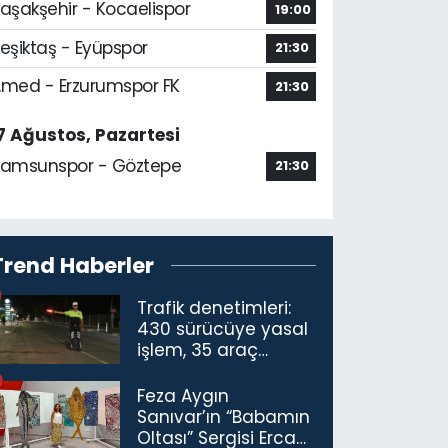
aşakşehir - Kocaelispor
19:00
eşiktaş - Eyüpspor
21:30
med - Erzurumspor FK
21:30
7 Ağustos, Pazartesi
amsunspor - Göztepe
21:30
Trend Haberler
Trafik denetimleri:
430 sürücüye yasal
işlem, 35 araç
trafikten men
Feza Aygın
Sanıvar’ın “Babamın
Oltası” Sergisi Ercan