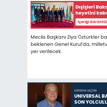
Dışişleri Ba
SAĞLIK
heyetini kabu
İçeriği Görüntü
Spor
Teknoloji
Meclis Başkanı Ziya Öztürkler b
beklenen Genel Kurul’da, millet
TÜRKiYE
yer verilecek.
Video Galeri
YAŞAM
Yazarlar
EDITÖRÜN SEÇTIĞI
UNIVERSAL B
SON YOLCUL