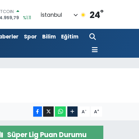
°
ITCOIN
24
İstanbul
4.959,79
%1.11
OLAR
7,7436
%0.18
aberler
Spor
Bilim
Eğitim
URO
5,2510
%0.32
TERLİN
4,4811
%0.38
RAM ALTIN
660.55
%0.03
İST100
3.779
%-14
-
+
A
A
Süper Lig Puan Durumu