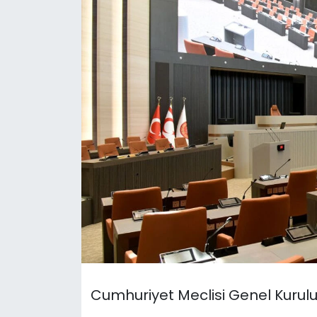
Gündem
KKTC
KKTC YEREL SEÇİM 2018
Kültür Sanat
Magazin
Moda
Nöbetçi Eczaneler
Otomobil Dünyası
Cumhuriyet Meclisi Genel Kurul
Politika