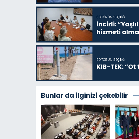
EDITÖRÜN SEÇTIĞI
İncirli: “Yaşlı
hizmeti alma
EDITÖRÜN SEÇTIĞI
KIB-TEK: “Ot t
Bunlar da ilginizi çekebilir