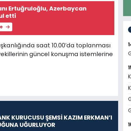
kanı Ertuğruloğlu, Azerbaycan
l etti
le
aşkanlığında saat 10.00’da toplanması
vekillerinin güncel konuşma istemlerine
G
1
K
K
G
G
ANK KURUCUSU ŞEMSİ KAZIM ERKMAN’I
UĞUNA UĞURLUYOR
1