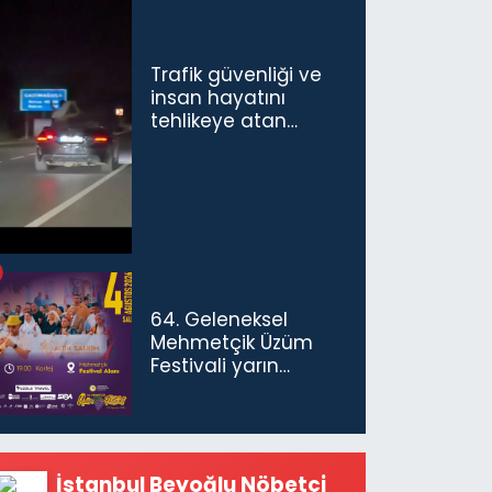
Trafik güvenliği ve
insan hayatını
tehlikeye atan
sürücü ve yolcuya
ceza...
64. Geleneksel
Mehmetçik Üzüm
Festivali yarın
başlıyor
İstanbul Beyoğlu Nöbetçi