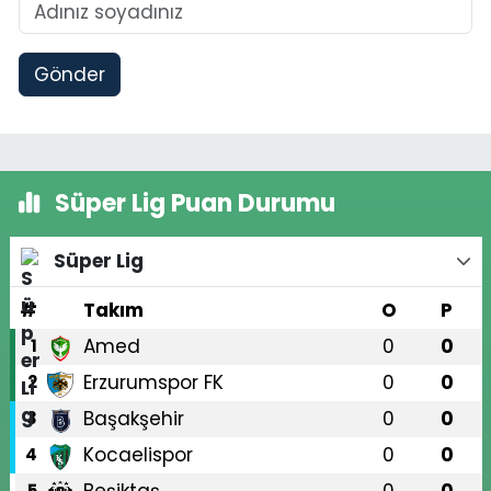
Gönder
Süper Lig Puan Durumu
Süper Lig
#
Takım
O
P
Amed
0
0
1
Erzurumspor FK
0
0
2
Başakşehir
0
0
3
Kocaelispor
0
0
4
5