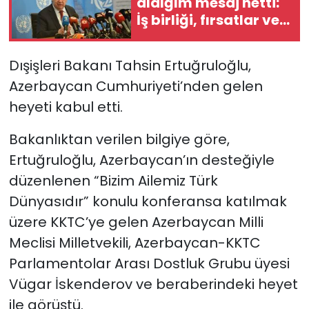
aldığım mesaj netti:
İş birliği, fırsatlar ve
SAĞLIK
barışla şekillenen bir
gelecek istiyorlar”
Dışişleri Bakanı Tahsin Ertuğruloğlu,
Spor
Azerbaycan Cumhuriyeti’nden gelen
Teknoloji
heyeti kabul etti.
TÜRKiYE
Bakanlıktan verilen bilgiye göre,
Ertuğruloğlu, Azerbaycan’ın desteğiyle
Video Galeri
düzenlenen “Bizim Ailemiz Türk
Dünyasıdır” konulu konferansa katılmak
YAŞAM
üzere KKTC’ye gelen Azerbaycan Milli
Meclisi Milletvekili, Azerbaycan-KKTC
Yazarlar
Parlamentolar Arası Dostluk Grubu üyesi
Vügar İskenderov ve beraberindeki heyet
ile görüştü.