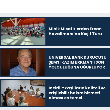
Minik Misafirlerden Ercan
Havalimanı’na Keşif Turu
UNIVERSAL BANK KURUCUSU
ŞEMSİ KAZIM ERKMAN’I SON
YOLCULUĞUNA UĞURLUYOR
İncirli: “Yaşlıların kaliteli ve
erişilebilir bakım hizmeti
alması en temel
önceliğimiz”