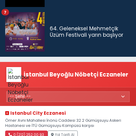
7
64. Geleneksel Mehmetçik
Üzüm Festivali yarın başlıyor
İstanbul Beyoğlu Nöbetçi Eczaneler
Istanbul City Eczanesi
Ömer Avni Mahallesi İnönü Caddesi 32 2 Gümüşsuyu Askeri
Hastanesi ve İTÜ Gümüşsuyu Kampüsü karşısı
0 (212) 252 00 93
Yol Tarifi Al