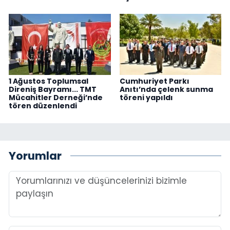
1 Ağustos Toplumsal
Cumhuriyet Parkı
Direniş Bayramı... TMT
Anıtı’nda çelenk sunma
Mücahitler Derneği’nde
töreni yapıldı
tören düzenlendi
Yorumlar