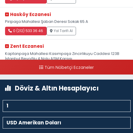
Hasköy Eczanesi
Piripaşa Mahallesi Şaban Deresi Sokak 65 A
0 (212) 533 36 46
Yol Tarifi Al
Zent Eczanesi
Kaptanpaşa Mahallesi Kasımpaşa Zincirlikuyu Caddesi 123B
İstanbul Beyoğlu 4 Nolu ASM Karşısı
Tüm Nöbetçi Eczaneler
0 (212) 297 96 92
Yol Tarifi Al
Döviz & Altın Hesaplayıcı