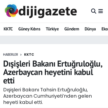
ADVERTORIAL
Hava Durumu
KKTC
Güney Kıbrıs
Türkiye
Gündem
Dünya
Ek
Dijigazete
Trafik Durumu
Dünya
Süper Lig Puan Durumu ve Fikstür
HABERLER
KKTC
Eğitim
Tüm Manşetler
Dışişleri Bakanı Ertuğruloğlu,
Ekonomi
Son Dakika Haberleri
Azerbaycan heyetini kabul
etti
Foto Galeri
Haber Arşivi
Dışişleri Bakanı Tahsin Ertuğruloğlu,
GEZİ
Azerbaycan Cumhuriyeti’nden gelen
heyeti kabul etti.
Güncel