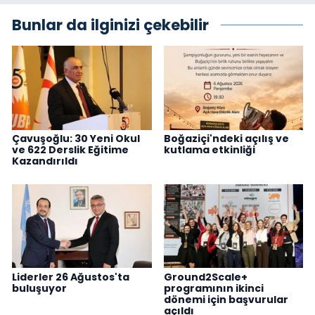
Bunlar da ilginizi çekebilir
Çavuşoğlu: 30 Yeni Okul
Boğaziçi'ndeki açılış ve
ve 622 Derslik Eğitime
kutlama etkinliği
Kazandırıldı
Liderler 26 Ağustos'ta
Ground2Scale+
buluşuyor
programının ikinci
dönemi için başvurular
açıldı