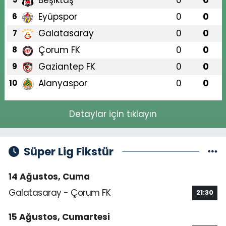
Beşiktaş
0
0
Eyüpspor
0
0
6
Galatasaray
0
0
7
Çorum FK
0
0
8
Gaziantep FK
0
0
9
Alanyaspor
0
0
10
Detaylar için tıklayın
Süper Lig Fikstür
14 Ağustos, Cuma
Galatasaray - Çorum FK
21:30
15 Ağustos, Cumartesi