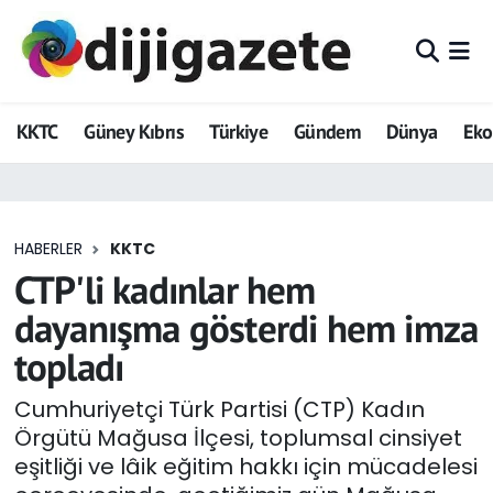
ADVERTORIAL
Hava Durumu
KKTC
Güney Kıbrıs
Türkiye
Gündem
Dünya
Ek
Dijigazete
Trafik Durumu
Dünya
Süper Lig Puan Durumu ve Fikstür
HABERLER
KKTC
Eğitim
Tüm Manşetler
CTP'li kadınlar hem
Ekonomi
Son Dakika Haberleri
dayanışma gösterdi hem imza
topladı
Foto Galeri
Haber Arşivi
Cumhuriyetçi Türk Partisi (CTP) Kadın
GEZİ
Örgütü Mağusa İlçesi, toplumsal cinsiyet
eşitliği ve lâik eğitim hakkı için mücadelesi
Güncel