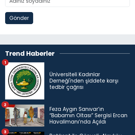
Gönder
Trend Haberler
1
Üniversiteli Kadınlar
Derneği'nden şiddete karşı
tedbir çağrısı
2
Feza Aygın Sanıvar’ın
“Babamın Oltası” Sergisi Ercan
Havalimanı’nda Açıldı
3