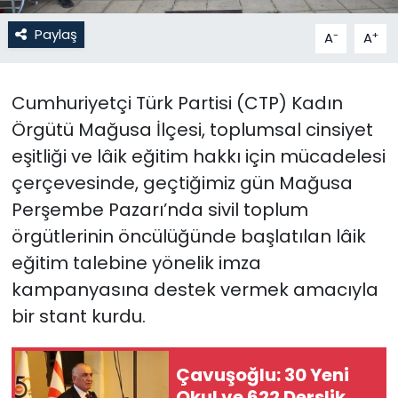
Paylaş
-
+
A
A
SAĞLIK
Spor
Cumhuriyetçi Türk Partisi (CTP) Kadın
Örgütü Mağusa İlçesi, toplumsal cinsiyet
Teknoloji
eşitliği ve lâik eğitim hakkı için mücadelesi
TÜRKiYE
çerçevesinde,
geçtiğimiz gün Mağusa
Perşembe Pazarı’nda sivil toplum
Video Galeri
örgütlerinin öncülüğünde başlatılan lâik
eğitim talebine yönelik imza
YAŞAM
kampanyasına destek vermek amacıyla
Yazarlar
bir stant kurdu.
Çavuşoğlu: 30 Yeni
Okul ve 622 Derslik