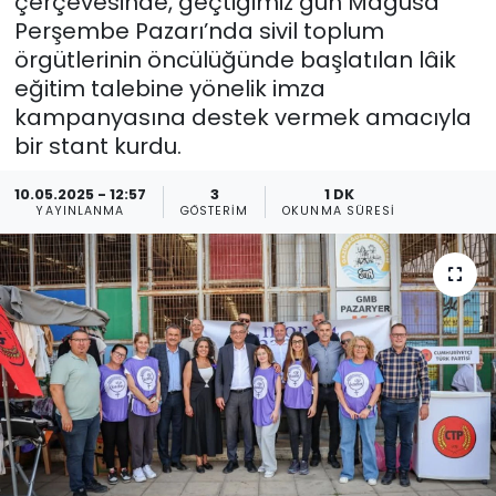
çerçevesinde, geçtiğimiz gün Mağusa
Perşembe Pazarı’nda sivil toplum
Gündem
örgütlerinin öncülüğünde başlatılan lâik
eğitim talebine yönelik imza
KKTC
kampanyasına destek vermek amacıyla
bir stant kurdu.
KKTC YEREL SEÇİM 2018
10.05.2025 - 12:57
3
1 DK
Kültür Sanat
YAYINLANMA
GÖSTERIM
OKUNMA SÜRESI
Magazin
Moda
Nöbetçi Eczaneler
Otomobil Dünyası
Politika