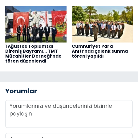
1 Ağustos Toplumsal
Cumhuriyet Parkı
Direniş Bayramı... TMT
Anıtı’nda çelenk sunma
Mücahitler Derneği’nde
töreni yapıldı
tören düzenlendi
Yorumlar