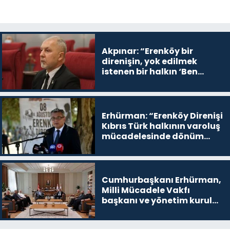
Akpınar: “Erenköy bir
direnişin, yok edilmek
istenen bir halkın ‘Ben
buradayım ve var olmaya
devam edeceğim’ dediği
yer
Erhürman: “Erenköy Direnişi
Kıbrıs Türk halkının varoluş
mücadelesinde dönüm
noktalarından biri”
Cumhurbaşkanı Erhürman,
Milli Mücadele Vakfı
başkanı ve yönetim kurulu
üyelerini kabul etti