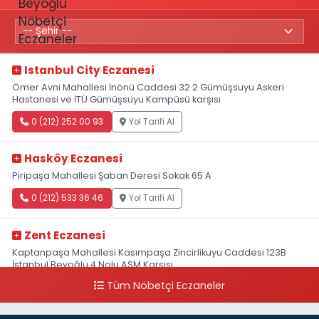
Istanbul City Eczanesi
Ömer Avni Mahallesi İnönü Caddesi 32 2 Gümüşsuyu Askeri
Hastanesi ve İTÜ Gümüşsuyu Kampüsü karşısı
0 (212) 252 00 93
Yol Tarifi Al
Hasköy Eczanesi
Piripaşa Mahallesi Şaban Deresi Sokak 65 A
0 (212) 533 36 46
Yol Tarifi Al
Zent Eczanesi
Kaptanpaşa Mahallesi Kasımpaşa Zincirlikuyu Caddesi 123B
İstanbul Beyoğlu 4 Nolu ASM Karşısı
Tüm Nöbetçi Eczaneler
0 (212) 297 96 92
Yol Tarifi Al