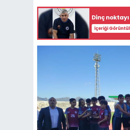
SAĞLIK
Dinç noktay
Spor
İçeriği Görüntü
Teknoloji
TÜRKiYE
Video Galeri
YAŞAM
Yazarlar