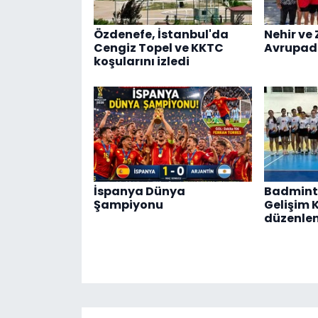
Özdenefe, İstanbul'da
Nehir ve 
Cengiz Topel ve KKTC
Avrupad
koşularını izledi
İspanya Dünya
Badmint
Şampiyonu
Gelişim 
düzenle