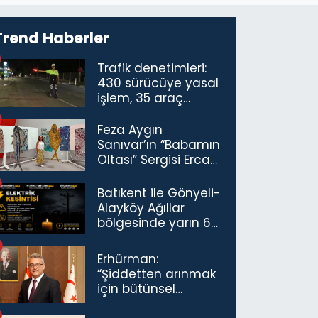
Trend Haberler
Trafik denetimleri:
430 sürücüye yasal
işlem, 35 araç
trafikten men
Feza Aygın
Sanıvar’ın “Babamın
Oltası” Sergisi Ercan
Havalimanı’nda
Açıldı
Batıkent ile Gönyeli-
Alayköy Ağıllar
bölgesinde yarın 6
saatlik elektrik
kesintisi…
Erhürman:
“Şiddetten arınmak
için bütünsel
politikaları