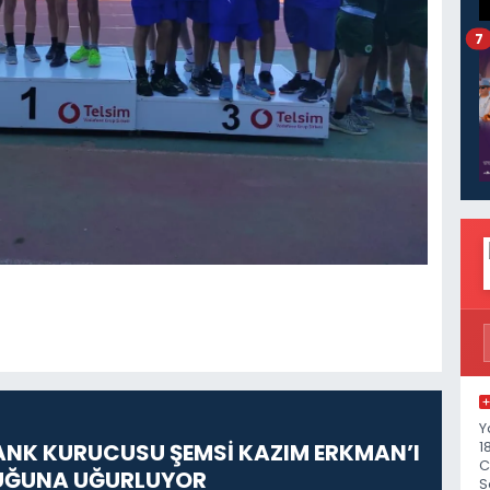
7
Y
ANK KURUCUSU ŞEMSİ KAZIM ERKMAN’I
1
C
UĞUNA UĞURLUYOR
S