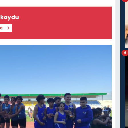
ı koydu
le
6