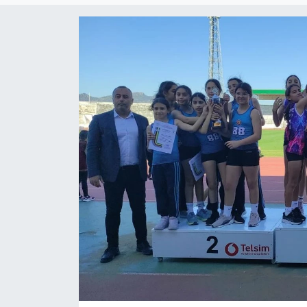
Gündem
KKTC
KKTC YEREL SEÇİM 2018
Kültür Sanat
Magazin
Moda
Nöbetçi Eczaneler
Otomobil Dünyası
Politika