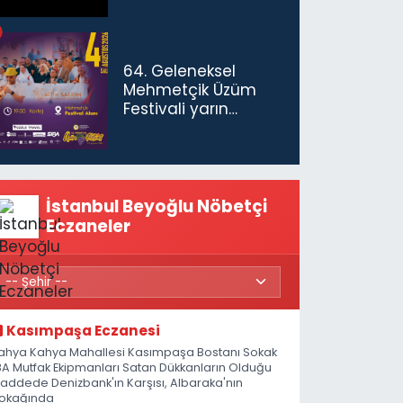
64. Geleneksel
Mehmetçik Üzüm
Festivali yarın
başlıyor
İstanbul Beyoğlu Nöbetçi
Eczaneler
Kasımpaşa Eczanesi
ahya Kahya Mahallesi Kasımpaşa Bostanı Sokak
8A Mutfak Ekipmanları Satan Dükkanların Olduğu
addede Denizbank'ın Karşısı, Albaraka'nın
okağında