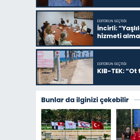
EDITÖRÜN SEÇTIĞI
İncirli: “Yaşlı
hizmeti alma
EDITÖRÜN SEÇTIĞI
KIB-TEK: “Ot t
Bunlar da ilginizi çekebilir