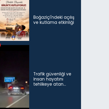
konuşmamız
gerekiyor”
Boğaziçi'ndeki açılış
ve kutlama etkinliği
Trafik güvenliği ve
insan hayatını
tehlikeye atan
sürücü ve yolcuya
ceza...