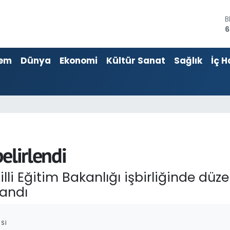
4
5
em
Dünya
Ekonomi
Kültür Sanat
Sağlık
İç H
S
6
G
6
B
1
B
6
elirlendi
lli Eğitim Bakanlığı işbirliğinde düz
andı
SI