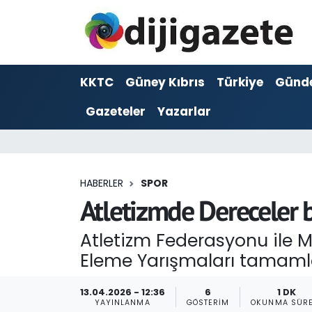
ADVERTORIAL
Hava Durumu
KKTC
Güney Kıbrıs
Türkiye
Günd
Dijigazete
Trafik Durumu
Gazeteler
Yazarlar
Dünya
Süper Lig Puan Durumu ve Fikstür
Eğitim
Tüm Manşetler
HABERLER
SPOR
Ekonomi
Son Dakika Haberleri
Atletizmde Dereceler b
Foto Galeri
Haber Arşivi
Atletizm Federasyonu ile Mi
Eleme Yarışmaları tamaml
GEZİ
13.04.2026 - 12:36
6
1 DK
Güncel
YAYINLANMA
GÖSTERIM
OKUNMA SÜRE