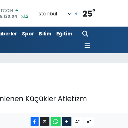
°
DOLAR
25
İstanbul
7,7436
%0.18
EURO
5,2510
%0.32
aberler
Spor
Bilim
Eğitim
TERLİN
4,4811
%0.38
RAM ALTIN
648.99
%2.59
İST100
3.773
%-19
ITCOIN
5.130,04
%1.2
enlenen Küçükler Atletizm
-
+
A
A