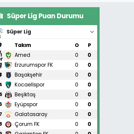
Süper Lig Puan Durumu
Süper Lig
#
Takım
O
P
Amed
0
0
1
Erzurumspor FK
0
0
2
Başakşehir
0
0
3
Kocaelispor
0
0
4
Beşiktaş
0
0
5
Eyüpspor
0
0
6
Galatasaray
0
0
7
Çorum FK
0
0
8
Gaziantep FK
0
0
9