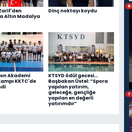
6
Zarif'den
Dinç noktayı koydu
a Altın Madalya
on Akademi
KTSYD ödül gecesi...
Kampı KKTC'de
Başbakan Üstel: “Spora
ndi
yapılan yatırım,
geleceğe, gençliğe
7
yapılan en değerli
yatırımdır”