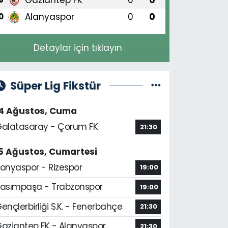
Alanyaspor
0
0
0
Detaylar için tıklayın
Süper Lig Fikstür
14 Ağustos, Cuma
alatasaray - Çorum FK
21:30
5 Ağustos, Cumartesi
onyaspor - Rizespor
19:00
asımpaşa - Trabzonspor
19:00
ençlerbirliği S.K. - Fenerbahçe
21:30
aziantep FK - Alanyaspor
21:30