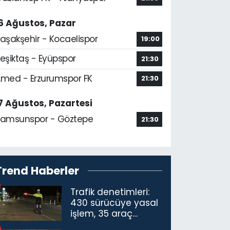
6 Ağustos, Pazar
aşakşehir - Kocaelispor
19:00
eşiktaş - Eyüpspor
21:30
med - Erzurumspor FK
21:30
7 Ağustos, Pazartesi
amsunspor - Göztepe
21:30
Trend Haberler
Trafik denetimleri:
430 sürücüye yasal
işlem, 35 araç
trafikten men