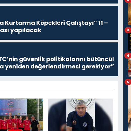
 Kurtarma Köpekleri Çalıştayı” 11 –
rası yapılacak
3
4
C’nin güvenlik politikalarını bütüncül
la yeniden değerlendirmesi gerekiyor”
5