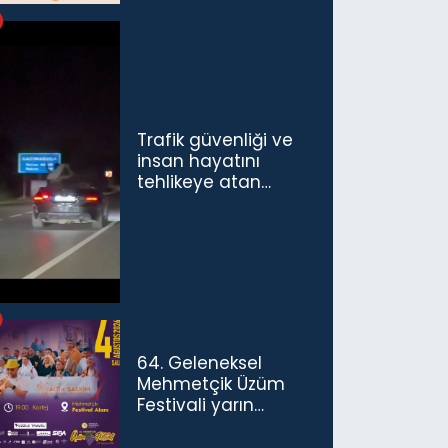
Trafik güvenliği ve
insan hayatını
tehlikeye atan
sürücü ve yolcuya
ceza...
64. Geleneksel
Mehmetçik Üzüm
Festivali yarın
başlıyor