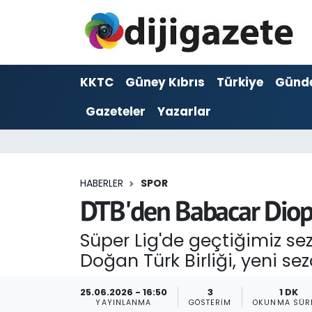
ADVERTORIAL
Hava Durumu
KKTC
Güney Kıbrıs
Türkiye
Günd
Dijigazete
Trafik Durumu
Gazeteler
Yazarlar
Dünya
Süper Lig Puan Durumu ve Fikstür
Eğitim
Tüm Manşetler
HABERLER
SPOR
Ekonomi
Son Dakika Haberleri
DTB'den Babacar Diop
Foto Galeri
Haber Arşivi
Süper Lig'de geçtiğimiz s
Doğan Türk Birliği, yeni s
GEZİ
25.06.2026 - 16:50
3
1 DK
Güncel
YAYINLANMA
GÖSTERIM
OKUNMA SÜR