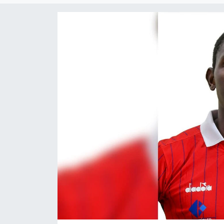
Gündem
KKTC
KKTC YEREL SEÇİM 2018
Kültür Sanat
Magazin
Moda
Nöbetçi Eczaneler
Otomobil Dünyası
Politika