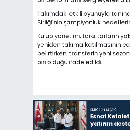
bir performans sergileyerek dik
Takımdaki etkili oyunuyla tanın
Birliği'nin şampiyonluk hedefler
Kulüp yönetimi, taraftarların ya
yeniden takıma katılmasının c
belirtirken, transferin yeni se
biri olduğu ifade edildi.
EDITÖRÜN SEÇTIĞI
Esnaf Kefalet
yatırım deste