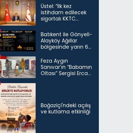
Üstel: “İlk kez
istihdam edilecek
sigortalı KKTC
vatandaşları için
maaş desteğini 35
Batıkent ile Gönyeli-
bin TL'ye çıkardık”
Alayköy Ağıllar
bölgesinde yarın 6
saatlik elektrik
kesintisi…
Feza Aygın
Sanıvar’ın “Babamın
Oltası” Sergisi Ercan
Havalimanı’nda
Açıldı
Boğaziçi'ndeki açılış
ve kutlama etkinliği