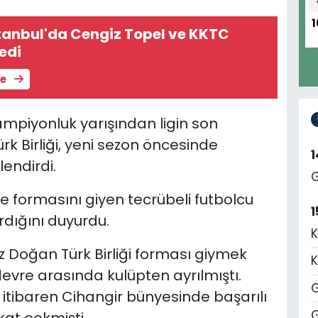
1
tanbul'da Cengiz Topel ve KKTC
ledi
le
ampiyonluk yarışından ligin son
 Birliği, yeni sezon öncesinde
endirdi.
G
de formasını giyen tecrübeli futbolcu
1
dığını duyurdu.
K
ez Doğan Türk Birliği forması giymek
K
evre arasında kulüpten ayrılmıştı.
G
 itibaren Cihangir bünyesinde başarılı
G