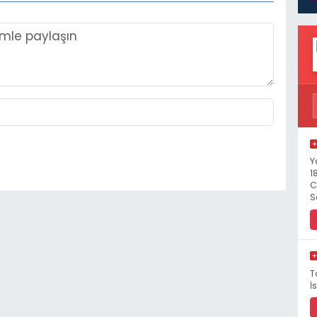
Y
1
C
S
T
İ