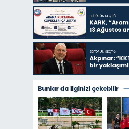
EDITÖRÜN SEÇTIĞI
KARK, “Arama
13 Ağustos a
EDITÖRÜN SEÇTIĞI
Akpınar: “KKT
bir yaklaşım
Bunlar da ilginizi çekebilir