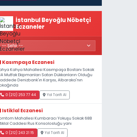
İstanbul Beyoğlu Nöbetçi
Eczaneler
Kasımpaşa Eczanesi
ahya Kahya Mahallesi Kasımpaşa Bostanı Sokak
8A Mutfak Ekipmanları Satan Dükkanların Olduğu
addede Denizbank'ın Karşısı, Albaraka'nın
okağında
0 (212) 253 77 44
Yol Tarifi Al
Istiklal Eczanesi
omtom Mahallesi Kumbaracı Yokuşu Sokak 68B
stiklal Caddesi Rus Konsolosluğu yanı
0 (212) 243 21 15
Yol Tarifi Al