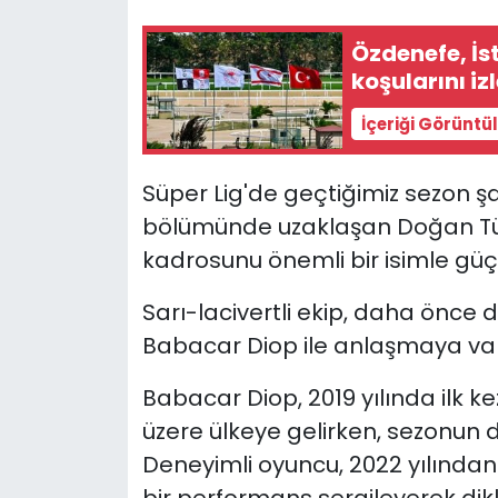
Özdenefe, İs
SAĞLIK
koşularını iz
Spor
İçeriği Görüntü
Teknoloji
Süper Lig'de geçtiğimiz sezon ş
TÜRKiYE
bölümünde uzaklaşan Doğan Türk
kadrosunu önemli bir isimle güçl
Video Galeri
Sarı-lacivertli ekip, daha önce 
YAŞAM
Babacar Diop ile anlaşmaya var
Yazarlar
Babacar Diop, 2019 yılında ilk k
üzere ülkeye gelirken, sezonun d
Deneyimli oyuncu, 2022 yılından