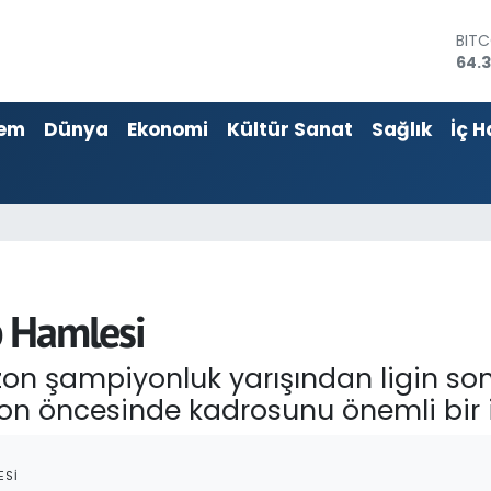
BIT
64.
DOL
47,
EUR
55,
em
Dünya
Ekonomi
Kültür Sanat
Sağlık
İç H
STER
64,1
GRA
6574
BİST
13.8
 Hamlesi
ezon şampiyonluk yarışından ligin 
ezon öncesinde kadrosunu önemli bir 
ESI