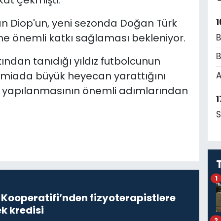
kat çekmişti.
1
an Diop'un, yeni sezonda Doğan Türk
ine önemli katkı sağlaması bekleniyor.
B
B
kından tanıdığı yıldız futbolcunun
amiada büyük heyecan yarattığını
A
zon yapılanmasının önemli adımlarından
1
S
1
 Kooperatifi’nden fizyoterapistlere
k kredisi
2