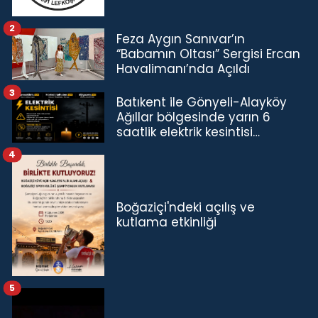
2
Feza Aygın Sanıvar’ın
“Babamın Oltası” Sergisi Ercan
Havalimanı’nda Açıldı
3
Batıkent ile Gönyeli-Alayköy
Ağıllar bölgesinde yarın 6
saatlik elektrik kesintisi…
4
Boğaziçi'ndeki açılış ve
kutlama etkinliği
5