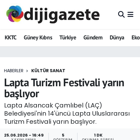
ADVERTORIAL
Hava Durumu
KKTC
Güney Kıbrıs
Türkiye
Gündem
Dünya
Ek
Dijigazete
Trafik Durumu
Dünya
Süper Lig Puan Durumu ve Fikstür
HABERLER
KÜLTÜR SANAT
Eğitim
Tüm Manşetler
Lapta Turizm Festivali yarın
Ekonomi
Son Dakika Haberleri
başlıyor
Foto Galeri
Haber Arşivi
Lapta Alsancak Çamlıbel (LAÇ)
Belediyesi'nin 14'üncü Lapta Uluslararası
GEZİ
Turizm Festivali yarın başlıyor.
Güncel
25.06.2026 - 16:49
5
1 DK
YAYINLANMA
GÖSTERIM
OKUNMA SÜRESI