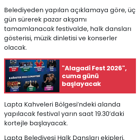
Belediyeden yapılan açıklamaya göre, üç
SAĞLIK
gün sürerek pazar akşamı
tamamlanacak festivalde,
halk dansları
Spor
gösterisi, müzik dinletisi ve konserler
Teknoloji
olacak.
TÜRKiYE
"Alagadi Fest 2026",
cuma günü
Video Galeri
başlayacak
YAŞAM
Lapta Kahveleri Bölgesi’ndeki alanda
Yazarlar
yapılacak festival yarın
saat 19.30’daki
kortejle başlayacak.
Lapta Belediyesi Halk Dansları ekipleri,