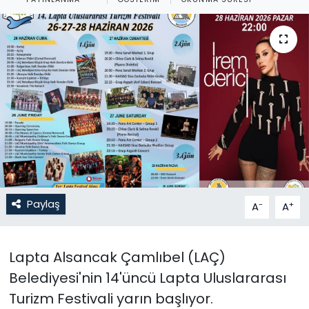
Gündem
KKTC
KKTC YEREL SEÇİM 2018
Kültür Sanat
Magazin
Moda
Paylaş
-
+
A
A
Nöbetçi Eczaneler
Lapta Alsancak Çamlıbel (LAÇ)
Otomobil Dünyası
Belediyesi'nin 14'üncü Lapta Uluslararası
Turizm Festivali yarın başlıyor.
Politika