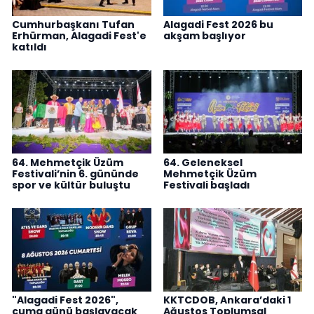
Cumhurbaşkanı Tufan
Alagadi Fest 2026 bu
Erhürman, Alagadi Fest'e
akşam başlıyor
katıldı
64. Mehmetçik Üzüm
64. Geleneksel
Festivali’nin 6. gününde
Mehmetçik Üzüm
spor ve kültür buluştu
Festivali başladı
"Alagadi Fest 2026",
KKTCDOB, Ankara’daki 1
cuma günü başlayacak
Ağustos Toplumsal