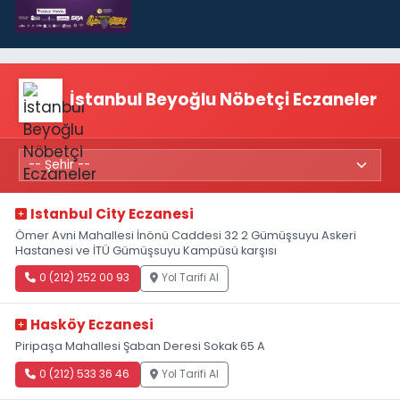
İstanbul Beyoğlu Nöbetçi Eczaneler
Istanbul City Eczanesi
Ömer Avni Mahallesi İnönü Caddesi 32 2 Gümüşsuyu Askeri
Hastanesi ve İTÜ Gümüşsuyu Kampüsü karşısı
0 (212) 252 00 93
Yol Tarifi Al
Hasköy Eczanesi
Piripaşa Mahallesi Şaban Deresi Sokak 65 A
0 (212) 533 36 46
Yol Tarifi Al