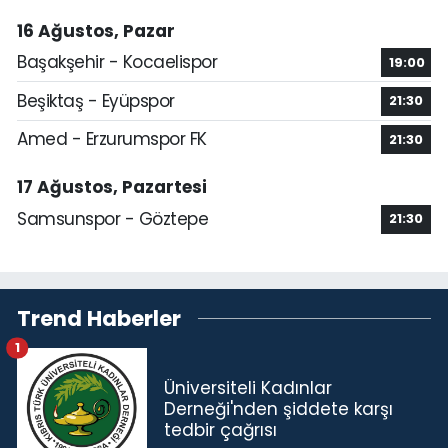
16 Ağustos, Pazar
Başakşehir - Kocaelispor
19:00
Beşiktaş - Eyüpspor
21:30
Amed - Erzurumspor FK
21:30
17 Ağustos, Pazartesi
Samsunspor - Göztepe
21:30
Trend Haberler
1
Üniversiteli Kadınlar
Derneği'nden şiddete karşı
tedbir çağrısı