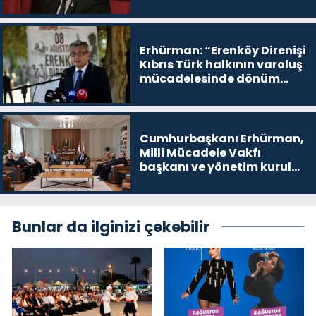
buradayım ve var olmaya
devam edeceğim’ dediği
yer
Erhürman: “Erenköy Direnişi
Kıbrıs Türk halkının varoluş
mücadelesinde dönüm
noktalarından biri”
Cumhurbaşkanı Erhürman,
Milli Mücadele Vakfı
başkanı ve yönetim kurulu
üyelerini kabul etti
Bunlar da ilginizi çekebilir