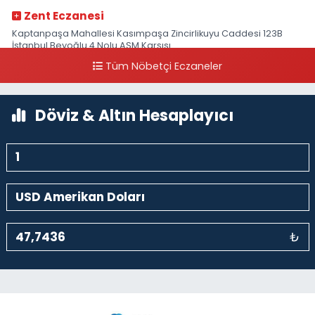
Zent Eczanesi
Kaptanpaşa Mahallesi Kasımpaşa Zincirlikuyu Caddesi 123B
İstanbul Beyoğlu 4 Nolu ASM Karşısı
Tüm Nöbetçi Eczaneler
0 (212) 297 96 92
Yol Tarifi Al
Döviz & Altın Hesaplayıcı
₺