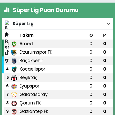
Süper Lig Puan Durumu
Süper Lig
#
Takım
O
P
Amed
0
0
1
Erzurumspor FK
0
0
2
Başakşehir
0
0
3
Kocaelispor
0
0
4
Beşiktaş
0
0
5
Eyüpspor
0
0
6
Galatasaray
0
0
7
Çorum FK
0
0
8
Gaziantep FK
0
0
9