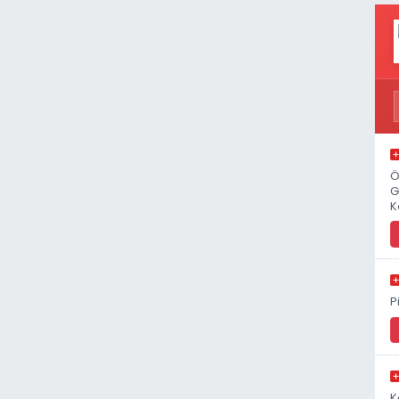
Ö
G
K
P
K