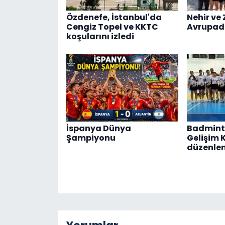
Özdenefe, İstanbul'da
Nehir ve 
Cengiz Topel ve KKTC
Avrupad
koşularını izledi
İspanya Dünya
Badmint
Şampiyonu
Gelişim 
düzenle