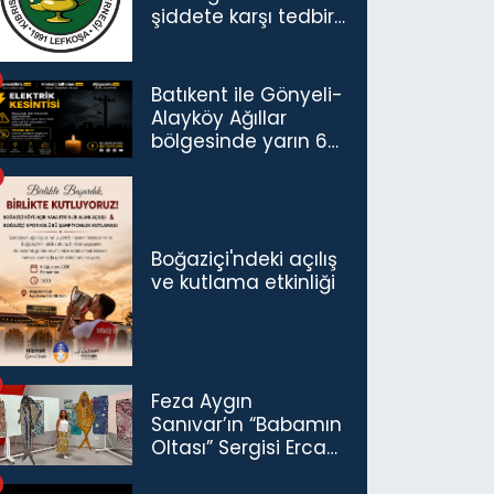
şiddete karşı tedbir
çağrısı
Batıkent ile Gönyeli-
Alayköy Ağıllar
bölgesinde yarın 6
saatlik elektrik
kesintisi…
Boğaziçi'ndeki açılış
ve kutlama etkinliği
Feza Aygın
Sanıvar’ın “Babamın
Oltası” Sergisi Ercan
Havalimanı’nda
Açıldı