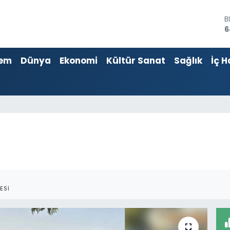
6
D
4
E
5
em
Dünya
Ekonomi
Kültür Sanat
Sağlık
İç H
S
6
G
6
B
1
ESI