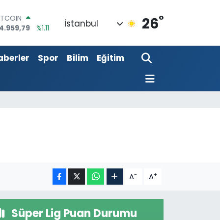
4.959,79
%1.11
°
OLAR
26
İstanbul
7,7436
%0.18
URO
5,2510
%0.32
aberler
Spor
Bilim
Eğitim
TERLİN
4,4811
%0.38
RAM ALTIN
660.55
%0.03
İST100
3.779
%-14
-
+
A
A
Süper Lig Puan Durumu