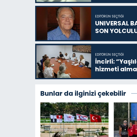
EDITÖRÜN SEÇTIĞI
UNIVERSAL B
SON YOLCUL
EDITÖRÜN SEÇTIĞI
İncirli: “Yaşlı
hizmeti alma
Bunlar da ilginizi çekebilir