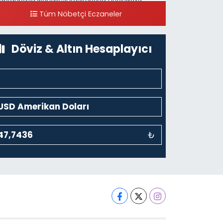
addesi 123B İstanbul Beyoğlu 4 Nolu ASM Karşısı
Tüm Nöbetçi Eczaneler
0 (212) 297 96 92
Yol Tarifi Al
Döviz & Altın Hesaplayıcı
₺