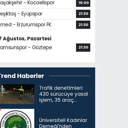
aşakşehir - Kocaelispor
19:00
eşiktaş - Eyüpspor
21:30
med - Erzurumspor FK
21:30
7 Ağustos, Pazartesi
amsunspor - Göztepe
21:30
Trend Haberler
Trafik denetimleri:
430 sürücüye yasal
işlem, 35 araç
trafikten men
Üniversiteli Kadınlar
Derneği'nden