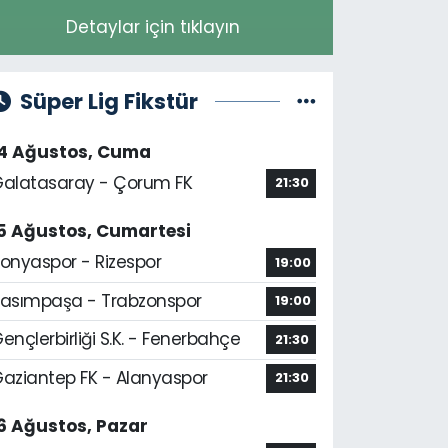
Detaylar için tıklayın
Süper Lig Fikstür
14 Ağustos, Cuma
alatasaray - Çorum FK
21:30
5 Ağustos, Cumartesi
onyaspor - Rizespor
19:00
asımpaşa - Trabzonspor
19:00
ençlerbirliği S.K. - Fenerbahçe
21:30
aziantep FK - Alanyaspor
21:30
6 Ağustos, Pazar