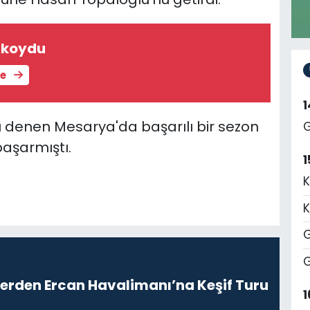
ı koydu
le
denen Mesarya'da başarılı bir sezon
G
başarmıştı.
1
K
K
G
G
lerden Ercan Havalimanı’na Keşif Turu
1