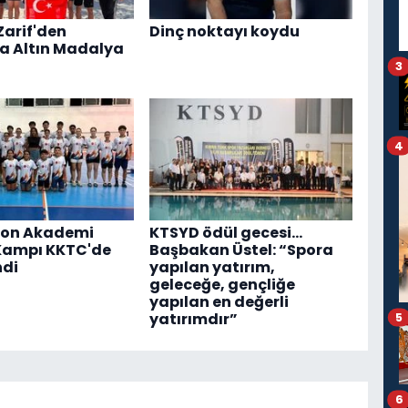
Zarif'den
Dinç noktayı koydu
a Altın Madalya
3
4
on Akademi
KTSYD ödül gecesi...
Kampı KKTC'de
Başbakan Üstel: “Spora
ndi
yapılan yatırım,
geleceğe, gençliğe
yapılan en değerli
yatırımdır”
5
6