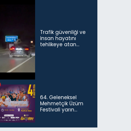
Trafik güvenliği ve
insan hayatını
tehlikeye atan
sürücü ve yolcuya
ceza...
64. Geleneksel
Mehmetçik Üzüm
Festivali yarın
başlıyor