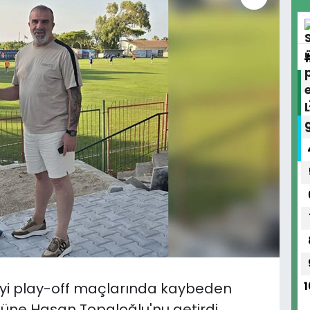
meyi play-off maçlarında kaybeden
1
ğüne Hasan Topaloğlu'nu getirdi.