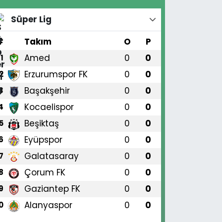
Süper Lig
#
Takım
O
P
Amed
0
0
1
Erzurumspor FK
0
0
2
Başakşehir
0
0
3
Kocaelispor
0
0
4
Beşiktaş
0
0
5
Eyüpspor
0
0
6
Galatasaray
0
0
7
Çorum FK
0
0
8
Gaziantep FK
0
0
9
Alanyaspor
0
0
0