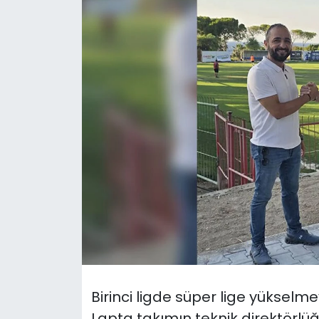
Gündem
KKTC
KKTC YEREL SEÇİM 2018
Kültür Sanat
Magazin
Moda
Nöbetçi Eczaneler
Otomobil Dünyası
Birinci ligde süper lige yüksel
Politika
Lapta takımın teknik direktörlü