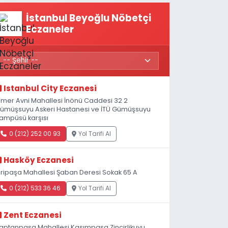
İstanbul Beyoğlu Nöbetçi
Eczaneler
Istanbul City Eczanesi
mer Avni Mahallesi İnönü Caddesi 32 2
ümüşsuyu Askeri Hastanesi ve İTÜ Gümüşsuyu
ampüsü karşısı
0 (212) 252 00 93
Yol Tarifi Al
Hasköy Eczanesi
iripaşa Mahallesi Şaban Deresi Sokak 65 A
0 (212) 533 36 46
Yol Tarifi Al
Zent Eczanesi
aptanpaşa Mahallesi Kasımpaşa Zincirlikuyu