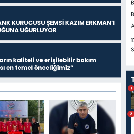
B
B
ANK KURUCUSU ŞEMSİ KAZIM ERKMAN’I
A
UĞUNA UĞURLUYOR
1
S
ların kaliteli ve erişilebilir bakım
sı en temel önceliğimiz”
1
2