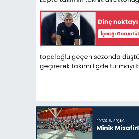
SAĞLIK
Dinç noktay
Spor
İçeriği Görüntü
Teknoloji
topaloğlu geçen sezonda düştü 
TÜRKiYE
geçirerek takımı ligde tutmayı 
Video Galeri
YAŞAM
Yazarlar
EDITÖRÜN SEÇTIĞI
Minik Misafir