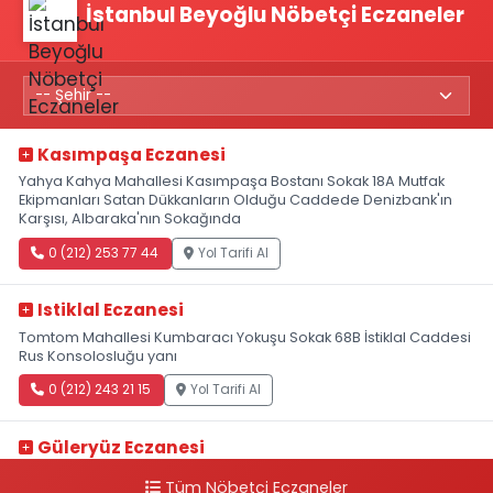
İstanbul Beyoğlu Nöbetçi Eczaneler
Kasımpaşa Eczanesi
Yahya Kahya Mahallesi Kasımpaşa Bostanı Sokak 18A Mutfak
Ekipmanları Satan Dükkanların Olduğu Caddede Denizbank'ın
Karşısı, Albaraka'nın Sokağında
0 (212) 253 77 44
Yol Tarifi Al
Istiklal Eczanesi
Tomtom Mahallesi Kumbaracı Yokuşu Sokak 68B İstiklal Caddesi
Rus Konsolosluğu yanı
0 (212) 243 21 15
Yol Tarifi Al
Güleryüz Eczanesi
Piripaşa Mahallesi Şaban Deresi Sokak 7 D Koç Müzesi Arkası-
Tüm Nöbetçi Eczaneler
kalaycıbahçe Meydana Doğru