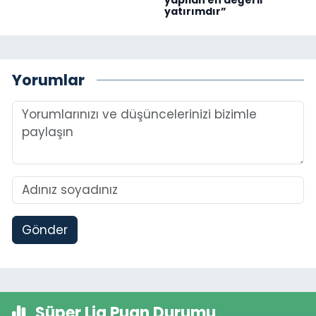
yapılan en değerli
yatırımdır”
Yorumlar
Gönder
Süper Lig Puan Durumu