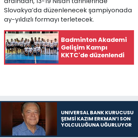
ardından, 13-19 Nisan tarihlerinde
Slovakya’da düzenlenecek şampiyonada
ay-yıldızlı formayı terletecek.
Badminton Akademi
Gelişim Kampı
KKTC'de düzenlendi
UNIVERSAL BANK KURUCUSU
ŞEMSİ KAZIM ERKMAN’I SON
YOLCULUĞUNA UĞURLUYOR