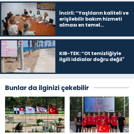
İncirli: “Yaşlıların kaliteli ve
erişilebilir bakım hizmeti
alması en temel
önceliğimiz”
KIB-TEK: “Ot temizliğiyle
ilgili iddialar doğru değil"
Bunlar da ilginizi çekebilir