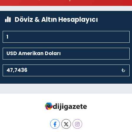
0 (212) 369 95 85
Yol Tarifi Al
Döviz & Altın Hesaplayıcı
₺