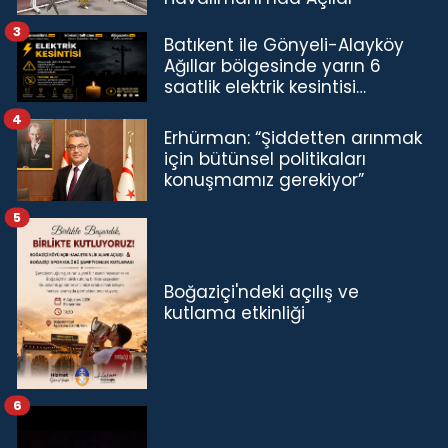
3
Batıkent ile Gönyeli-Alayköy
Ağıllar bölgesinde yarın 6
saatlik elektrik kesintisi…
4
Erhürman: “Şiddetten arınmak
için bütünsel politikaları
konuşmamız gerekiyor”
5
Boğaziçi'ndeki açılış ve
kutlama etkinliği
6