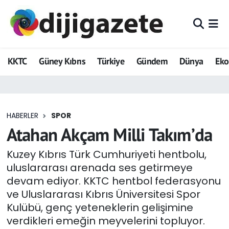
ADVERTORIAL
Hava Durumu
KKTC
Güney Kıbrıs
Türkiye
Gündem
Dünya
Ek
Dijigazete
Trafik Durumu
Dünya
Süper Lig Puan Durumu ve Fikstür
HABERLER
SPOR
Eğitim
Tüm Manşetler
Atahan Akçam Milli Takım’da
Ekonomi
Son Dakika Haberleri
Kuzey Kıbrıs Türk Cumhuriyeti hentbolu,
uluslararası arenada ses getirmeye
Foto Galeri
Haber Arşivi
devam ediyor. KKTC hentbol federasyonu
ve Uluslararası Kıbrıs Üniversitesi Spor
GEZİ
Kulübü, genç yeteneklerin gelişimine
verdikleri emeğin meyvelerini topluyor.
Güncel