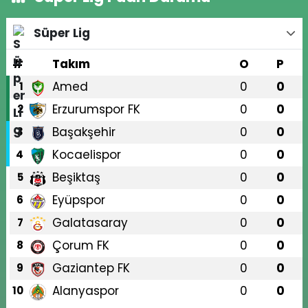
Süper Lig
#
Takım
O
P
Amed
0
0
1
Erzurumspor FK
0
0
2
Başakşehir
0
0
3
Kocaelispor
0
0
4
Beşiktaş
0
0
5
Eyüpspor
0
0
6
Galatasaray
0
0
7
Çorum FK
0
0
8
Gaziantep FK
0
0
9
Alanyaspor
0
0
10