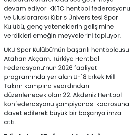
devam ediyor. KKTC
hentbol federasyonu
SAĞLIK
ve Uluslararası Kıbrıs Üniversitesi Spor
Kulübü, genç yeteneklerin gelişimine
Spor
verdikleri emeğin meyvelerini topluyor.
Teknoloji
UKÜ Spor Kulübü’nün başarılı hentbolcusu
Atahan Akçam, Türkiye Hentbol
TÜRKiYE
Federasyonu’nun 2026 faaliyet
Video Galeri
programında yer alan U-18 Erkek Milli
Takım kampına veardından
YAŞAM
düzenlenecek olan 22. Akdeniz Hentbol
konfederasyonu şampiyonası kadrosuna
Yazarlar
davet edilerek büyük bir başarıya imza
attı.