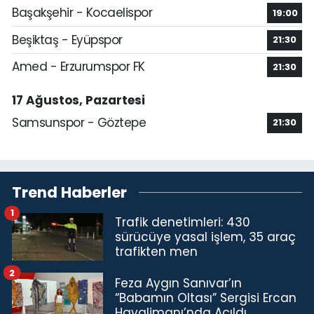
Başakşehir - Kocaelispor
19:00
Beşiktaş - Eyüpspor
21:30
Amed - Erzurumspor FK
21:30
17 Ağustos, Pazartesi
Samsunspor - Göztepe
21:30
Trend Haberler
1
Trafik denetimleri: 430
sürücüye yasal işlem, 35 araç
trafikten men
2
Feza Aygın Sanıvar’ın
“Babamın Oltası” Sergisi Ercan
Havalimanı’nda Açıldı