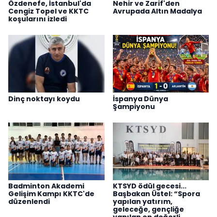
Özdenefe, İstanbul'da
Nehir ve Zarif'den
Cengiz Topel ve KKTC
Avrupada Altın Madalya
koşularını izledi
Dinç noktayı koydu
İspanya Dünya
Şampiyonu
Badminton Akademi
KTSYD ödül gecesi...
Gelişim Kampı KKTC'de
Başbakan Üstel: “Spora
düzenlendi
yapılan yatırım,
geleceğe, gençliğe